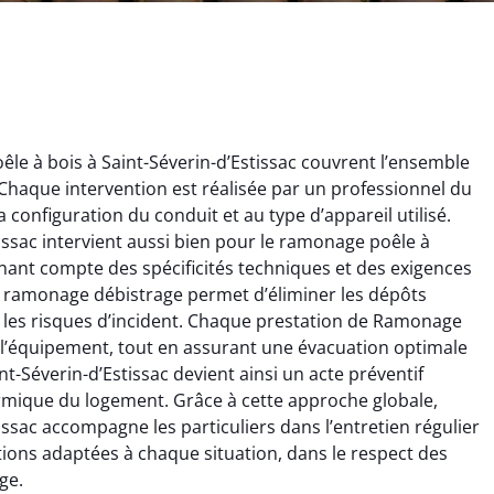
e à bois à Saint-Séverin-d’Estissac couvrent l’ensemble
haque intervention est réalisée par un professionnel du
onfiguration du conduit et au type d’appareil utilisé.
issac intervient aussi bien pour le ramonage poêle à
nant compte des spécificités techniques et des exigences
Le ramonage débistrage permet d’éliminer les dépôts
ïc Marchand
Claire Vautrin
 les risques d’incident. Chaque prestation de Ramonage
de l’équipement, tout en assurant une évacuation optimale
4 janvier 2026
21 juin 2025
-Séverin-d’Estissac devient ainsi un acte préventif
s bon travail de
Ramonage très bien réalisé,
rmique du logement. Grâce à cette approche globale,
rage et ramonage.
travail propre et soigné.
ssac accompagne les particuliers dans l’entretien régulier
née parfaitement
Toutes les explications ont
utions adaptées à chaque situation, dans le respect des
e et fonctionnement
été claires et le conduit a été
ge.
ment amélioré. Je
laissé impeccable. Service