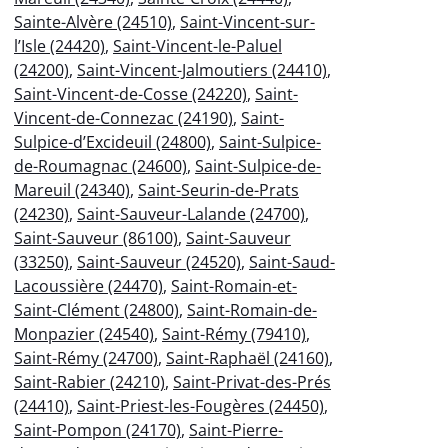
Sainte-Alvère (24510)
,
Saint-Vincent-sur-
l’Isle (24420)
,
Saint-Vincent-le-Paluel
(24200)
,
Saint-Vincent-Jalmoutiers (24410)
,
Saint-Vincent-de-Cosse (24220)
,
Saint-
Vincent-de-Connezac (24190)
,
Saint-
Sulpice-d’Excideuil (24800)
,
Saint-Sulpice-
de-Roumagnac (24600)
,
Saint-Sulpice-de-
Mareuil (24340)
,
Saint-Seurin-de-Prats
(24230)
,
Saint-Sauveur-Lalande (24700)
,
Saint-Sauveur (86100)
,
Saint-Sauveur
(33250)
,
Saint-Sauveur (24520)
,
Saint-Saud-
Lacoussière (24470)
,
Saint-Romain-et-
Saint-Clément (24800)
,
Saint-Romain-de-
Monpazier (24540)
,
Saint-Rémy (79410)
,
Saint-Rémy (24700)
,
Saint-Raphaël (24160)
,
Saint-Rabier (24210)
,
Saint-Privat-des-Prés
(24410)
,
Saint-Priest-les-Fougères (24450)
,
Saint-Pompon (24170)
,
Saint-Pierre-