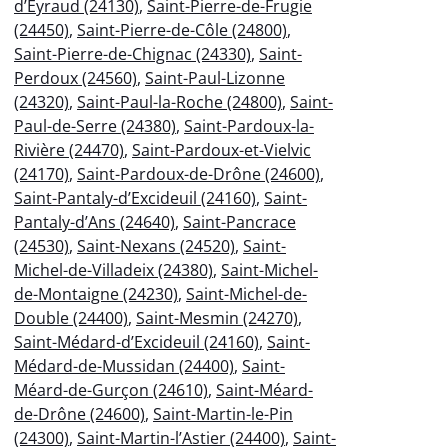
d’Eyraud (24130)
,
Saint-Pierre-de-Frugie
(24450)
,
Saint-Pierre-de-Côle (24800)
,
Saint-Pierre-de-Chignac (24330)
,
Saint-
Perdoux (24560)
,
Saint-Paul-Lizonne
(24320)
,
Saint-Paul-la-Roche (24800)
,
Saint-
Paul-de-Serre (24380)
,
Saint-Pardoux-la-
Rivière (24470)
,
Saint-Pardoux-et-Vielvic
(24170)
,
Saint-Pardoux-de-Drône (24600)
,
Saint-Pantaly-d’Excideuil (24160)
,
Saint-
Pantaly-d’Ans (24640)
,
Saint-Pancrace
(24530)
,
Saint-Nexans (24520)
,
Saint-
Michel-de-Villadeix (24380)
,
Saint-Michel-
de-Montaigne (24230)
,
Saint-Michel-de-
Double (24400)
,
Saint-Mesmin (24270)
,
Saint-Médard-d’Excideuil (24160)
,
Saint-
Médard-de-Mussidan (24400)
,
Saint-
Méard-de-Gurçon (24610)
,
Saint-Méard-
de-Drône (24600)
,
Saint-Martin-le-Pin
(24300)
,
Saint-Martin-l’Astier (24400)
,
Saint-