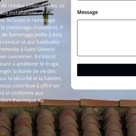
n de résidus inflammables. Le
Message
ux installations
s, incluant le ramonage
e le {ramonage chaudière}. A
on de Ramonage poêle à bois
u conduit et aux habitudes
cheminée à Saint-Séverin-
en saisonnier. Il s’inscrit
ant à améliorer le tirage,
nger la durée de vie des
 la sécurité et la fiabilité,
ssac contribue à offrir un
nt et conforme aux
onfort thermique du