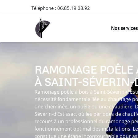
Téléphone :
06.85.19.08.92
Nos services
RAMONAGE POÊLE 
À SAINT-SÉVERIN-
Ramonage poêle à bois à Saint-Séverin-d’Est
nécessité fondamentale liée au chauffage pou
une cheminée, un poêle ou une chaudière. D
Séverin-d’Estissac, où les périodes de chauff
recours à un professionnel du ramonage pe
fonctionnement optimal des installations. 
constitue une étape incontournable pour as