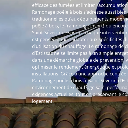
efficace des fumées et limiter l’accumulatio
Ramonage poêle à bois s’adresse aussi bien a
traditionnelles qu’aux équipements moderne
poêle à bois, le {ramonage insert} ou encor
Saint-Séverin-d’Estissac, chaque interventi
est pensée pour s’adapter aux spécificités d
d’utilisation du chauffage. Le ramonage de 
d’Estissac ne se limite pas à un simple entreti
dans une démarche globale de prévention, vis
optimiser le rendement énergétique et prolo
installations. Grâce à une approche centrée sur
Ramonage poêle à bois à Saint-Séverin-d’Esti
environnement de chauffage sain, performa
exigences actuelles, tout en préservant le c
logement.