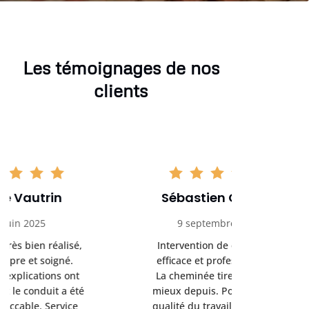
Les témoignages de nos
clients
Sébastien Collard
Amand
9 septembre 2025
3 nov
Intervention de débistrage
Ramonag
efficace et professionnelle.
beaucou
La cheminée tire beaucoup
Protection 
mieux depuis. Ponctualité et
après i
qualité du travail au rendez-
conseil