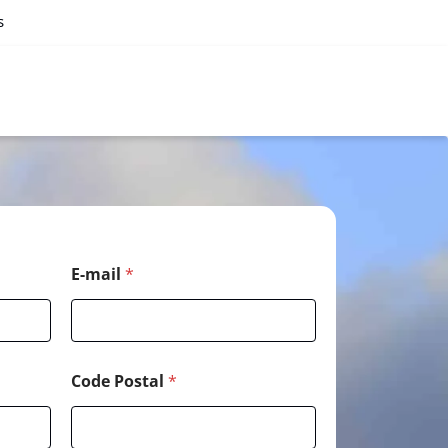
s
E-mail
*
Code Postal
*