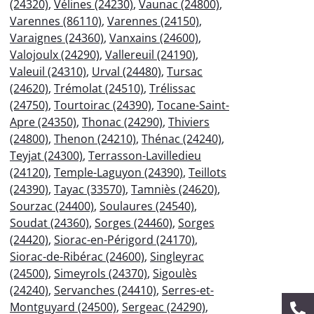
(24320)
,
Vélines (24230)
,
Vaunac (24800)
,
Varennes (86110)
,
Varennes (24150)
,
Varaignes (24360)
,
Vanxains (24600)
,
Valojoulx (24290)
,
Vallereuil (24190)
,
Valeuil (24310)
,
Urval (24480)
,
Tursac
(24620)
,
Trémolat (24510)
,
Trélissac
(24750)
,
Tourtoirac (24390)
,
Tocane-Saint-
Apre (24350)
,
Thonac (24290)
,
Thiviers
(24800)
,
Thenon (24210)
,
Thénac (24240)
,
Teyjat (24300)
,
Terrasson-Lavilledieu
(24120)
,
Temple-Laguyon (24390)
,
Teillots
(24390)
,
Tayac (33570)
,
Tamniès (24620)
,
Sourzac (24400)
,
Soulaures (24540)
,
Soudat (24360)
,
Sorges (24460)
,
Sorges
(24420)
,
Siorac-en-Périgord (24170)
,
Siorac-de-Ribérac (24600)
,
Singleyrac
(24500)
,
Simeyrols (24370)
,
Sigoulès
(24240)
,
Servanches (24410)
,
Serres-et-
Montguyard (24500)
,
Sergeac (24290)
,