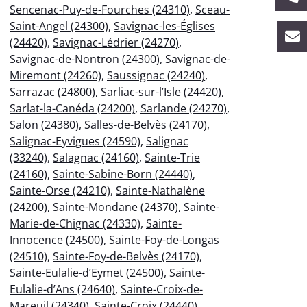
Sencenac-Puy-de-Fourches (24310)
,
Sceau-
Saint-Angel (24300)
,
Savignac-les-Églises
(24420)
,
Savignac-Lédrier (24270)
,
Savignac-de-Nontron (24300)
,
Savignac-de-
Miremont (24260)
,
Saussignac (24240)
,
Sarrazac (24800)
,
Sarliac-sur-l’Isle (24420)
,
Sarlat-la-Canéda (24200)
,
Sarlande (24270)
,
Salon (24380)
,
Salles-de-Belvès (24170)
,
Salignac-Eyvigues (24590)
,
Salignac
(33240)
,
Salagnac (24160)
,
Sainte-Trie
(24160)
,
Sainte-Sabine-Born (24440)
,
Sainte-Orse (24210)
,
Sainte-Nathalène
(24200)
,
Sainte-Mondane (24370)
,
Sainte-
Marie-de-Chignac (24330)
,
Sainte-
Innocence (24500)
,
Sainte-Foy-de-Longas
(24510)
,
Sainte-Foy-de-Belvès (24170)
,
Sainte-Eulalie-d’Eymet (24500)
,
Sainte-
Eulalie-d’Ans (24640)
,
Sainte-Croix-de-
Mareuil (24340)
,
Sainte-Croix (24440)
,