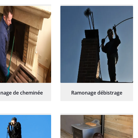
commande sans
sérieux et rassurant.
hésitation.
nage de cheminée
Ramonage débistrage