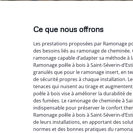
Ce que nous offrons
Les prestations proposées par Ramonage poêl
des besoins liés au ramonage de cheminée. C
ramonage capable d’adapter sa méthode à la c
Ramonage poêle à bois à Saint-Séverin-d’Est
granulés que pour le ramonage insert, en te
de sécurité propres à chaque installation. 
Lo
tenaces qui nuisent au tirage et augmentent
poêle à bois vise à améliorer la durabilité 
2
des fumées. Le ramonage de cheminée à Saint
Trè
indispensable pour préserver le confort the
débist
Ramonage poêle à bois à Saint-Séverin-d’Esti
Chemi
de leurs installations, en apportant des sol
nettoyé
normes et des bonnes pratiques du ramona
nette