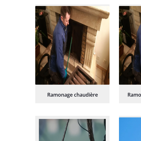
re
Ramonage chaudière
Ramo