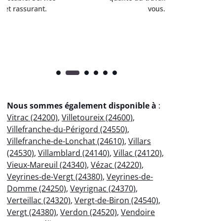
vous.
l’entret
pr
Nous sommes également disponible à
:
Vitrac (24200)
,
Villetoureix (24600)
,
Villefranche-du-Périgord (24550)
,
Villefranche-de-Lonchat (24610)
,
Villars
(24530)
,
Villamblard (24140)
,
Villac (24120)
,
Vieux-Mareuil (24340)
,
Vézac (24220)
,
Veyrines-de-Vergt (24380)
,
Veyrines-de-
Domme (24250)
,
Veyrignac (24370)
,
Verteillac (24320)
,
Vergt-de-Biron (24540)
,
Vergt (24380)
,
Verdon (24520)
,
Vendoire