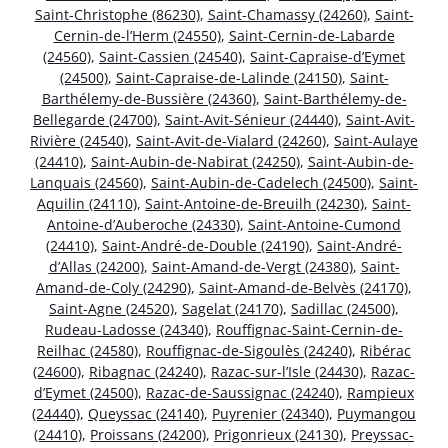
Saint-Christophe (86230)
,
Saint-Chamassy (24260)
,
Saint-
Cernin-de-l’Herm (24550)
,
Saint-Cernin-de-Labarde
(24560)
,
Saint-Cassien (24540)
,
Saint-Capraise-d’Eymet
(24500)
,
Saint-Capraise-de-Lalinde (24150)
,
Saint-
Barthélemy-de-Bussière (24360)
,
Saint-Barthélemy-de-
Bellegarde (24700)
,
Saint-Avit-Sénieur (24440)
,
Saint-Avit-
Rivière (24540)
,
Saint-Avit-de-Vialard (24260)
,
Saint-Aulaye
(24410)
,
Saint-Aubin-de-Nabirat (24250)
,
Saint-Aubin-de-
Lanquais (24560)
,
Saint-Aubin-de-Cadelech (24500)
,
Saint-
Aquilin (24110)
,
Saint-Antoine-de-Breuilh (24230)
,
Saint-
Antoine-d’Auberoche (24330)
,
Saint-Antoine-Cumond
(24410)
,
Saint-André-de-Double (24190)
,
Saint-André-
d’Allas (24200)
,
Saint-Amand-de-Vergt (24380)
,
Saint-
Amand-de-Coly (24290)
,
Saint-Amand-de-Belvès (24170)
,
Saint-Agne (24520)
,
Sagelat (24170)
,
Sadillac (24500)
,
Rudeau-Ladosse (24340)
,
Rouffignac-Saint-Cernin-de-
Reilhac (24580)
,
Rouffignac-de-Sigoulès (24240)
,
Ribérac
(24600)
,
Ribagnac (24240)
,
Razac-sur-l’Isle (24430)
,
Razac-
d’Eymet (24500)
,
Razac-de-Saussignac (24240)
,
Rampieux
(24440)
,
Queyssac (24140)
,
Puyrenier (24340)
,
Puymangou
(24410)
,
Proissans (24200)
,
Prigonrieux (24130)
,
Preyssac-