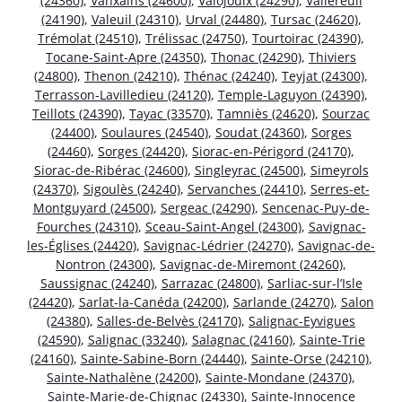
(24360)
,
Vanxains (24600)
,
Valojoulx (24290)
,
Vallereuil
(24190)
,
Valeuil (24310)
,
Urval (24480)
,
Tursac (24620)
,
Trémolat (24510)
,
Trélissac (24750)
,
Tourtoirac (24390)
,
Tocane-Saint-Apre (24350)
,
Thonac (24290)
,
Thiviers
(24800)
,
Thenon (24210)
,
Thénac (24240)
,
Teyjat (24300)
,
Terrasson-Lavilledieu (24120)
,
Temple-Laguyon (24390)
,
Teillots (24390)
,
Tayac (33570)
,
Tamniès (24620)
,
Sourzac
(24400)
,
Soulaures (24540)
,
Soudat (24360)
,
Sorges
(24460)
,
Sorges (24420)
,
Siorac-en-Périgord (24170)
,
Siorac-de-Ribérac (24600)
,
Singleyrac (24500)
,
Simeyrols
(24370)
,
Sigoulès (24240)
,
Servanches (24410)
,
Serres-et-
Montguyard (24500)
,
Sergeac (24290)
,
Sencenac-Puy-de-
Fourches (24310)
,
Sceau-Saint-Angel (24300)
,
Savignac-
les-Églises (24420)
,
Savignac-Lédrier (24270)
,
Savignac-de-
Nontron (24300)
,
Savignac-de-Miremont (24260)
,
Saussignac (24240)
,
Sarrazac (24800)
,
Sarliac-sur-l’Isle
(24420)
,
Sarlat-la-Canéda (24200)
,
Sarlande (24270)
,
Salon
(24380)
,
Salles-de-Belvès (24170)
,
Salignac-Eyvigues
(24590)
,
Salignac (33240)
,
Salagnac (24160)
,
Sainte-Trie
(24160)
,
Sainte-Sabine-Born (24440)
,
Sainte-Orse (24210)
,
Sainte-Nathalène (24200)
,
Sainte-Mondane (24370)
,
Sainte-Marie-de-Chignac (24330)
,
Sainte-Innocence