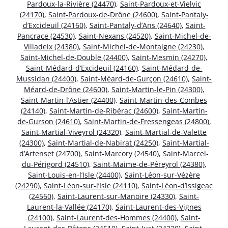
Pardoux-la-Rivière (24470)
,
Saint-Pardoux-et-Vielvic
(24170)
,
Saint-Pardoux-de-Drône (24600)
,
Saint-Pantaly-
d’Excideuil (24160)
,
Saint-Pantaly-d’Ans (24640)
,
Saint-
Pancrace (24530)
,
Saint-Nexans (24520)
,
Saint-Michel-de-
Villadeix (24380)
,
Saint-Michel-de-Montaigne (24230)
,
Saint-Michel-de-Double (24400)
,
Saint-Mesmin (24270)
,
Saint-Médard-d’Excideuil (24160)
,
Saint-Médard-de-
Mussidan (24400)
,
Saint-Méard-de-Gurçon (24610)
,
Saint-
Méard-de-Drône (24600)
,
Saint-Martin-le-Pin (24300)
,
Saint-Martin-l’Astier (24400)
,
Saint-Martin-des-Combes
(24140)
,
Saint-Martin-de-Ribérac (24600)
,
Saint-Martin-
de-Gurson (24610)
,
Saint-Martin-de-Fressengeas (24800)
,
Saint-Martial-Viveyrol (24320)
,
Saint-Martial-de-Valette
(24300)
,
Saint-Martial-de-Nabirat (24250)
,
Saint-Martial-
d’Artenset (24700)
,
Saint-Marcory (24540)
,
Saint-Marcel-
du-Périgord (24510)
,
Saint-Maime-de-Péreyrol (24380)
,
Saint-Louis-en-l’Isle (24400)
,
Saint-Léon-sur-Vézère
(24290)
,
Saint-Léon-sur-l’Isle (24110)
,
Saint-Léon-d’Issigeac
(24560)
,
Saint-Laurent-sur-Manoire (24330)
,
Saint-
Laurent-la-Vallée (24170)
,
Saint-Laurent-des-Vignes
(24100)
,
Saint-Laurent-des-Hommes (24400)
,
Saint-