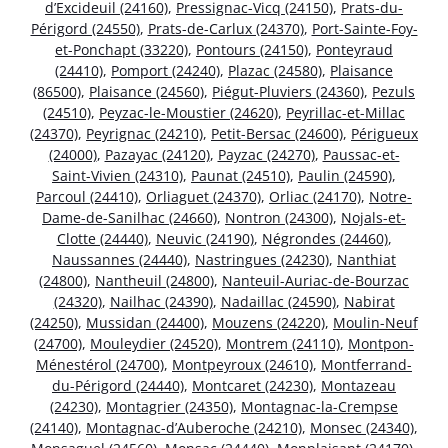
d’Excideuil (24160)
,
Pressignac-Vicq (24150)
,
Prats-du-
Périgord (24550)
,
Prats-de-Carlux (24370)
,
Port-Sainte-Foy-
et-Ponchapt (33220)
,
Pontours (24150)
,
Ponteyraud
(24410)
,
Pomport (24240)
,
Plazac (24580)
,
Plaisance
(86500)
,
Plaisance (24560)
,
Piégut-Pluviers (24360)
,
Pezuls
(24510)
,
Peyzac-le-Moustier (24620)
,
Peyrillac-et-Millac
(24370)
,
Peyrignac (24210)
,
Petit-Bersac (24600)
,
Périgueux
(24000)
,
Pazayac (24120)
,
Payzac (24270)
,
Paussac-et-
Saint-Vivien (24310)
,
Paunat (24510)
,
Paulin (24590)
,
Parcoul (24410)
,
Orliaguet (24370)
,
Orliac (24170)
,
Notre-
Dame-de-Sanilhac (24660)
,
Nontron (24300)
,
Nojals-et-
Clotte (24440)
,
Neuvic (24190)
,
Négrondes (24460)
,
Naussannes (24440)
,
Nastringues (24230)
,
Nanthiat
(24800)
,
Nantheuil (24800)
,
Nanteuil-Auriac-de-Bourzac
(24320)
,
Nailhac (24390)
,
Nadaillac (24590)
,
Nabirat
(24250)
,
Mussidan (24400)
,
Mouzens (24220)
,
Moulin-Neuf
(24700)
,
Mouleydier (24520)
,
Montrem (24110)
,
Montpon-
Ménestérol (24700)
,
Montpeyroux (24610)
,
Montferrand-
du-Périgord (24440)
,
Montcaret (24230)
,
Montazeau
(24230)
,
Montagrier (24350)
,
Montagnac-la-Crempse
(24140)
,
Montagnac-d’Auberoche (24210)
,
Monsec (24340)
,