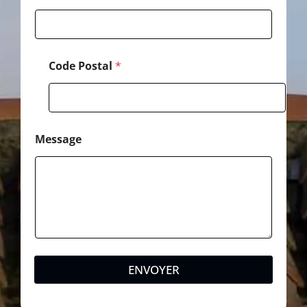
s
a
g
e
Code Postal
*
Message
ENVOYER