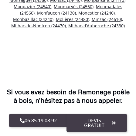
Monsaguel (24560)
,
Monsac (24440)
,
Monplaisant (24170)
,
Monpazier (24540)
,
Monmarvès (24560)
,
Monmadalès
(24560)
,
Monfaucon (24130)
,
Monestier (24240)
,
Monbazillac (24240)
,
Molières (24480)
,
Minzac (24610)
,
Milhac-de-Nontron (24470)
,
Milhac-d’Auberoche (24330)
Si vous avez besoin de Ramonage poêle
à bois, n'hésitez pas à nous appeler.
06.85.19.08.92
DEVIS
GRATUIT