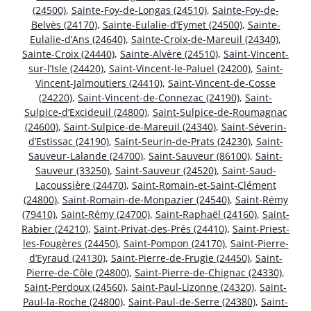
(24500)
,
Sainte-Foy-de-Longas (24510)
,
Sainte-Foy-de-
Belvès (24170)
,
Sainte-Eulalie-d’Eymet (24500)
,
Sainte-
Eulalie-d’Ans (24640)
,
Sainte-Croix-de-Mareuil (24340)
,
Sainte-Croix (24440)
,
Sainte-Alvère (24510)
,
Saint-Vincent-
sur-l’Isle (24420)
,
Saint-Vincent-le-Paluel (24200)
,
Saint-
Vincent-Jalmoutiers (24410)
,
Saint-Vincent-de-Cosse
(24220)
,
Saint-Vincent-de-Connezac (24190)
,
Saint-
Sulpice-d’Excideuil (24800)
,
Saint-Sulpice-de-Roumagnac
(24600)
,
Saint-Sulpice-de-Mareuil (24340)
,
Saint-Séverin-
d’Estissac (24190)
,
Saint-Seurin-de-Prats (24230)
,
Saint-
Sauveur-Lalande (24700)
,
Saint-Sauveur (86100)
,
Saint-
Sauveur (33250)
,
Saint-Sauveur (24520)
,
Saint-Saud-
Lacoussière (24470)
,
Saint-Romain-et-Saint-Clément
(24800)
,
Saint-Romain-de-Monpazier (24540)
,
Saint-Rémy
(79410)
,
Saint-Rémy (24700)
,
Saint-Raphaël (24160)
,
Saint-
Rabier (24210)
,
Saint-Privat-des-Prés (24410)
,
Saint-Priest-
les-Fougères (24450)
,
Saint-Pompon (24170)
,
Saint-Pierre-
d’Eyraud (24130)
,
Saint-Pierre-de-Frugie (24450)
,
Saint-
Pierre-de-Côle (24800)
,
Saint-Pierre-de-Chignac (24330)
,
Saint-Perdoux (24560)
,
Saint-Paul-Lizonne (24320)
,
Saint-
Paul-la-Roche (24800)
,
Saint-Paul-de-Serre (24380)
,
Saint-