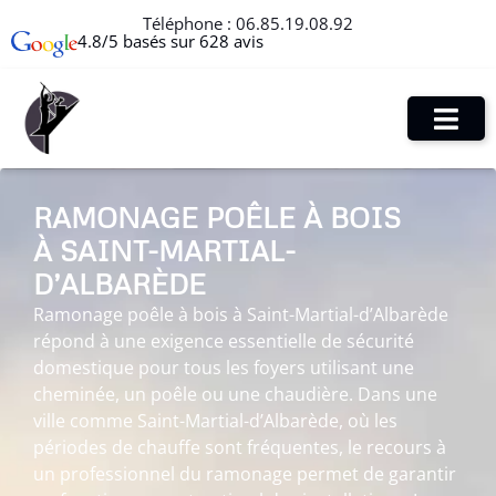
Téléphone :
06.85.19.08.92
4.8/5 basés sur 628 avis
RAMONAGE POÊLE À BOIS
À SAINT-MARTIAL-
D’ALBARÈDE
Ramonage poêle à bois à Saint-Martial-d’Albarède
répond à une exigence essentielle de sécurité
domestique pour tous les foyers utilisant une
cheminée, un poêle ou une chaudière. Dans une
ville comme Saint-Martial-d’Albarède, où les
périodes de chauffe sont fréquentes, le recours à
un professionnel du ramonage permet de garantir