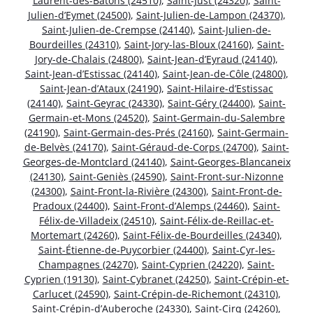
Laurent-des-Bâtons (24510)
,
Saint-Just (24320)
,
Saint-
Julien-d’Eymet (24500)
,
Saint-Julien-de-Lampon (24370)
,
Saint-Julien-de-Crempse (24140)
,
Saint-Julien-de-
Bourdeilles (24310)
,
Saint-Jory-las-Bloux (24160)
,
Saint-
Jory-de-Chalais (24800)
,
Saint-Jean-d’Eyraud (24140)
,
Saint-Jean-d’Estissac (24140)
,
Saint-Jean-de-Côle (24800)
,
Saint-Jean-d’Ataux (24190)
,
Saint-Hilaire-d’Estissac
(24140)
,
Saint-Geyrac (24330)
,
Saint-Géry (24400)
,
Saint-
Germain-et-Mons (24520)
,
Saint-Germain-du-Salembre
(24190)
,
Saint-Germain-des-Prés (24160)
,
Saint-Germain-
de-Belvès (24170)
,
Saint-Géraud-de-Corps (24700)
,
Saint-
Georges-de-Montclard (24140)
,
Saint-Georges-Blancaneix
(24130)
,
Saint-Geniès (24590)
,
Saint-Front-sur-Nizonne
(24300)
,
Saint-Front-la-Rivière (24300)
,
Saint-Front-de-
Pradoux (24400)
,
Saint-Front-d’Alemps (24460)
,
Saint-
Félix-de-Villadeix (24510)
,
Saint-Félix-de-Reillac-et-
Mortemart (24260)
,
Saint-Félix-de-Bourdeilles (24340)
,
Saint-Étienne-de-Puycorbier (24400)
,
Saint-Cyr-les-
Champagnes (24270)
,
Saint-Cyprien (24220)
,
Saint-
Cyprien (19130)
,
Saint-Cybranet (24250)
,
Saint-Crépin-et-
Carlucet (24590)
,
Saint-Crépin-de-Richemont (24310)
,
Saint-Crépin-d’Auberoche (24330)
,
Saint-Cirq (24260)
,