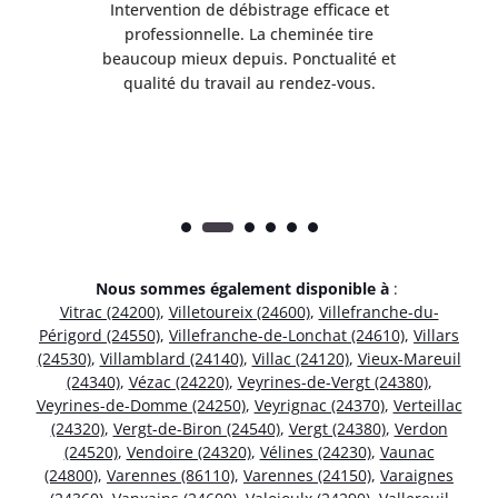
il
Intervention de débistrage efficace et
Ra
professionnelle. La cheminée tire
ri
e
beaucoup mieux depuis. Ponctualité et
ap
.
qualité du travail au rendez-vous.
Nous sommes également disponible à
:
Vitrac (24200)
,
Villetoureix (24600)
,
Villefranche-du-
Périgord (24550)
,
Villefranche-de-Lonchat (24610)
,
Villars
(24530)
,
Villamblard (24140)
,
Villac (24120)
,
Vieux-Mareuil
(24340)
,
Vézac (24220)
,
Veyrines-de-Vergt (24380)
,
Veyrines-de-Domme (24250)
,
Veyrignac (24370)
,
Verteillac
(24320)
,
Vergt-de-Biron (24540)
,
Vergt (24380)
,
Verdon
(24520)
,
Vendoire (24320)
,
Vélines (24230)
,
Vaunac
(24800)
,
Varennes (86110)
,
Varennes (24150)
,
Varaignes