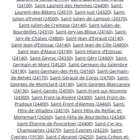
(24100)
,
Saint-Laurent-des-Hommes (24400)
,
Saint-
Laurent-des-Bâtons (24510)
,
Saint-Just (24320)
,
Saint-
Julien-d’Eymet (24500)
,
Saint-Julien-de-Lampon (24370)
,
Saint-Julien-de-Crempse (24140)
,
Saint-Julien-de-
Bourdeilles (24310)
,
Saint-Jory-las-Bloux (24160)
,
Saint-
Jory-de-Chalais (24800)
,
Saint-Jean-d’Eyraud (24140)
,
Saint-Jean-d’Estissac (24140)
,
Saint-Jean-de-Côle (24800)
,
Saint-Jean-d’Ataux (24190)
,
Saint-Hilaire-d’Estissac
(24140)
,
Saint-Geyrac (24330)
,
Saint-Géry (24400)
,
Saint-
Germain-et-Mons (24520)
,
Saint-Germain-du-Salembre
(24190)
,
Saint-Germain-des-Prés (24160)
,
Saint-Germain-
de-Belvès (24170)
,
Saint-Géraud-de-Corps (24700)
,
Saint-
Georges-de-Montclard (24140)
,
Saint-Georges-Blancaneix
(24130)
,
Saint-Geniès (24590)
,
Saint-Front-sur-Nizonne
(24300)
,
Saint-Front-la-Rivière (24300)
,
Saint-Front-de-
Pradoux (24400)
,
Saint-Front-d’Alemps (24460)
,
Saint-
Félix-de-Villadeix (24510)
,
Saint-Félix-de-Reillac-et-
Mortemart (24260)
,
Saint-Félix-de-Bourdeilles (24340)
,
Saint-Étienne-de-Puycorbier (24400)
,
Saint-Cyr-les-
Champagnes (24270)
,
Saint-Cyprien (24220)
,
Saint-
Cyprien (19130)
,
Saint-Cybranet (24250)
,
Saint-Crépin-et-