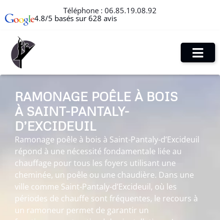
Téléphone :
06.85.19.08.92
4.8/5 basés sur 628 avis
RAMONAGE POÊLE À BOIS
À SAINT-PANTALY-
D’EXCIDEUIL
Ramonage poêle à bois à Saint-Pantaly-d’Excideuil
répond à une nécessité fondamentale liée au
chauffage pour tous les foyers utilisant une
cheminée, un poêle ou une chaudière. Dans une
ville comme Saint-Pantaly-d’Excideuil, où les
périodes de chauffe sont fréquentes, le recours à
un ramoneur permet de garantir un