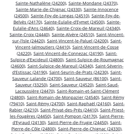
Sainte-Nathalène (24200)
,
Sainte-Mondane (24370)
,
Sainte-Marie-de-Chignac (24330)
,
Sainte-Innocence
(24500)
,
Sainte-Foy-de-Longas (24510)
,
Sainte-Foy-de-
Belvès (24170)
,
Sainte-Eulalie-d’Eymet (24500)
,
Sainte-
Eulalie-d’Ans (24640)
,
Sainte-Croix-de-Mareuil (24340)
,
Sainte-Croix (24440)
,
Sainte-Alvère (24510)
,
Saint-Vincent-
sur-l’Isle (24420)
,
Saint-Vincent-le-Paluel (24200)
,
Saint-
Vincent-Jalmoutiers (24410)
,
Saint-Vincent-de-Cosse
(24220)
,
Saint-Vincent-de-Connezac (24190)
,
Saint-
Sulpice-d’Excideuil (24800)
,
Saint-Sulpice-de-Roumagnac
(24600)
,
Saint-Sulpice-de-Mareuil (24340)
,
Saint-Séverin-
d’Estissac (24190)
,
Saint-Seurin-de-Prats (24230)
,
Saint-
Sauveur-Lalande (24700)
,
Saint-Sauveur (86100)
,
Saint-
Sauveur (33250)
,
Saint-Sauveur (24520)
,
Saint-Saud-
Lacoussière (24470)
,
Saint-Romain-et-Saint-Clément
(24800)
,
Saint-Romain-de-Monpazier (24540)
,
Saint-Rémy
(79410)
,
Saint-Rémy (24700)
,
Saint-Raphaël (24160)
,
Saint-
Rabier (24210)
,
Saint-Privat-des-Prés (24410)
,
Saint-Priest-
les-Fougères (24450)
,
Saint-Pompon (24170)
,
Saint-Pierre-
d’Eyraud (24130)
,
Saint-Pierre-de-Frugie (24450)
,
Saint-
Pierre-de-Côle (24800)
,
Saint-Pierre-de-Chignac (24330)
,