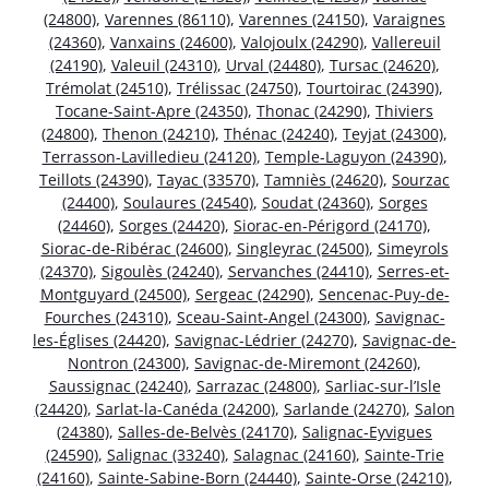
(24800)
,
Varennes (86110)
,
Varennes (24150)
,
Varaignes
(24360)
,
Vanxains (24600)
,
Valojoulx (24290)
,
Vallereuil
(24190)
,
Valeuil (24310)
,
Urval (24480)
,
Tursac (24620)
,
Trémolat (24510)
,
Trélissac (24750)
,
Tourtoirac (24390)
,
Tocane-Saint-Apre (24350)
,
Thonac (24290)
,
Thiviers
(24800)
,
Thenon (24210)
,
Thénac (24240)
,
Teyjat (24300)
,
Terrasson-Lavilledieu (24120)
,
Temple-Laguyon (24390)
,
Teillots (24390)
,
Tayac (33570)
,
Tamniès (24620)
,
Sourzac
(24400)
,
Soulaures (24540)
,
Soudat (24360)
,
Sorges
(24460)
,
Sorges (24420)
,
Siorac-en-Périgord (24170)
,
Siorac-de-Ribérac (24600)
,
Singleyrac (24500)
,
Simeyrols
(24370)
,
Sigoulès (24240)
,
Servanches (24410)
,
Serres-et-
Montguyard (24500)
,
Sergeac (24290)
,
Sencenac-Puy-de-
Fourches (24310)
,
Sceau-Saint-Angel (24300)
,
Savignac-
les-Églises (24420)
,
Savignac-Lédrier (24270)
,
Savignac-de-
Nontron (24300)
,
Savignac-de-Miremont (24260)
,
Saussignac (24240)
,
Sarrazac (24800)
,
Sarliac-sur-l’Isle
(24420)
,
Sarlat-la-Canéda (24200)
,
Sarlande (24270)
,
Salon
(24380)
,
Salles-de-Belvès (24170)
,
Salignac-Eyvigues
(24590)
,
Salignac (33240)
,
Salagnac (24160)
,
Sainte-Trie
(24160)
,
Sainte-Sabine-Born (24440)
,
Sainte-Orse (24210)
,