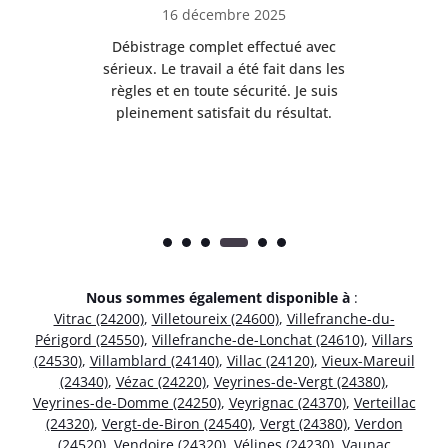
16 décembre 2025
 de
Débistrage complet effectué avec
age
sérieux. Le travail a été fait dans les
eff
les
règles et en toute sécurité. Je suis
po
pleinement satisfait du résultat.
Nous sommes également disponible à
:
Vitrac (24200)
,
Villetoureix (24600)
,
Villefranche-du-
Périgord (24550)
,
Villefranche-de-Lonchat (24610)
,
Villars
(24530)
,
Villamblard (24140)
,
Villac (24120)
,
Vieux-Mareuil
(24340)
,
Vézac (24220)
,
Veyrines-de-Vergt (24380)
,
Veyrines-de-Domme (24250)
,
Veyrignac (24370)
,
Verteillac
(24320)
,
Vergt-de-Biron (24540)
,
Vergt (24380)
,
Verdon
(24520)
,
Vendoire (24320)
,
Vélines (24230)
,
Vaunac