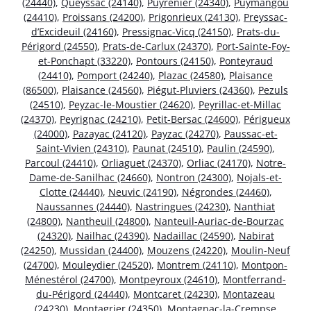
(24440)
,
Queyssac (24140)
,
Puyrenier (24340)
,
Puymangou
(24410)
,
Proissans (24200)
,
Prigonrieux (24130)
,
Preyssac-
d’Excideuil (24160)
,
Pressignac-Vicq (24150)
,
Prats-du-
Périgord (24550)
,
Prats-de-Carlux (24370)
,
Port-Sainte-Foy-
et-Ponchapt (33220)
,
Pontours (24150)
,
Ponteyraud
(24410)
,
Pomport (24240)
,
Plazac (24580)
,
Plaisance
(86500)
,
Plaisance (24560)
,
Piégut-Pluviers (24360)
,
Pezuls
(24510)
,
Peyzac-le-Moustier (24620)
,
Peyrillac-et-Millac
(24370)
,
Peyrignac (24210)
,
Petit-Bersac (24600)
,
Périgueux
(24000)
,
Pazayac (24120)
,
Payzac (24270)
,
Paussac-et-
Saint-Vivien (24310)
,
Paunat (24510)
,
Paulin (24590)
,
Parcoul (24410)
,
Orliaguet (24370)
,
Orliac (24170)
,
Notre-
Dame-de-Sanilhac (24660)
,
Nontron (24300)
,
Nojals-et-
Clotte (24440)
,
Neuvic (24190)
,
Négrondes (24460)
,
Naussannes (24440)
,
Nastringues (24230)
,
Nanthiat
(24800)
,
Nantheuil (24800)
,
Nanteuil-Auriac-de-Bourzac
(24320)
,
Nailhac (24390)
,
Nadaillac (24590)
,
Nabirat
(24250)
,
Mussidan (24400)
,
Mouzens (24220)
,
Moulin-Neuf
(24700)
,
Mouleydier (24520)
,
Montrem (24110)
,
Montpon-
Ménestérol (24700)
,
Montpeyroux (24610)
,
Montferrand-
du-Périgord (24440)
,
Montcaret (24230)
,
Montazeau
(24230)
,
Montagrier (24350)
,
Montagnac-la-Crempse