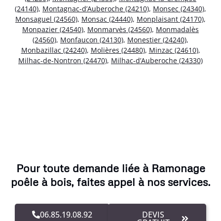
(24140)
,
Montagnac-d’Auberoche (24210)
,
Monsec (24340)
,
Monsaguel (24560)
,
Monsac (24440)
,
Monplaisant (24170)
,
Monpazier (24540)
,
Monmarvès (24560)
,
Monmadalès
(24560)
,
Monfaucon (24130)
,
Monestier (24240)
,
Monbazillac (24240)
,
Molières (24480)
,
Minzac (24610)
,
Milhac-de-Nontron (24470)
,
Milhac-d’Auberoche (24330)
Pour toute demande liée à Ramonage
poêle à bois, faites appel à nos services.
06.85.19.08.92
DEVIS