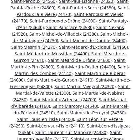
Saint-Perdoux (24560)
,
Saint-Paul-Lizonne (24320)
,
Saint-
Paul-la-Roche (24800)
,
Saint-Paul-de-Serre (24380)
,
Saint-
Pardoux-la-Rivière (24470)
,
Saint-Pardoux-et-Vielvic
(24170)
,
Saint-Pardoux-de-Drône (24600)
,
Saint-Pantaly-
d’Ans (24640)
,
Saint-Pancrace (24530)
,
Saint-Nexans
(24520)
,
Saint-Michel-de-Villadeix (24380)
,
Saint-Michel-
de-Montaigne (24230)
,
Saint-Michel-de-Double (24400)
,
Saint-Mesmin (24270)
,
Saint-Médard-d’Excideuil (24160)
,
Saint-Médard-de-Mussidan (24400)
,
Saint-Méard-de-
Gurçon (24610)
,
Saint-Méard-de-Drône (24600)
,
Saint-
Martin-le-Pin (24300)
,
Saint-Martin-l’Astier (24400)
,
Saint-
Martin-des-Combes (24140)
,
Saint-Martin-de-Ribérac
(24600)
,
Saint-Martin-de-Gurson (24610)
,
Saint-Martin-de-
Fressengeas (24800)
,
Saint-Martial-Viveyrol (24320)
,
Saint-
Martial-de-Valette (24300)
,
Saint-Martial-de-Nabirat
(24250)
,
Saint-Martial-d’Artenset (24700)
,
Saint-Martial-
d’Albarède (24160)
,
Saint-Marcory (24540)
,
Saint-Marcel-
du-Périgord (24510)
,
Saint-Maime-de-Péreyrol (24380)
,
Saint-Louis-en-l’Isle (24400)
,
Saint-Léon-sur-Vézère
(24290)
,
Saint-Léon-sur-l’Isle (24110)
,
Saint-Léon-d’Issigeac
(24560)
,
Saint-Laurent-sur-Manoire (24330)
,
Saint-
Laurent-la-Vallée (24170)
,
Saint-Laurent-des-Vignes