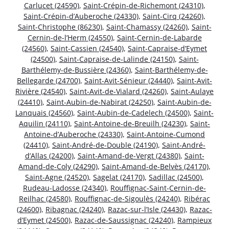
Carlucet (24590)
,
Saint-Crépin-de-Richemont (24310)
,
Saint-Crépin-d’Auberoche (24330)
,
Saint-Cirq (24260)
,
Saint-Christophe (86230)
,
Saint-Chamassy (24260)
,
Saint-
Cernin-de-l’Herm (24550)
,
Saint-Cernin-de-Labarde
(24560)
,
Saint-Cassien (24540)
,
Saint-Capraise-d’Eymet
(24500)
,
Saint-Capraise-de-Lalinde (24150)
,
Saint-
Barthélemy-de-Bussière (24360)
,
Saint-Barthélemy-de-
Bellegarde (24700)
,
Saint-Avit-Sénieur (24440)
,
Saint-Avit-
Rivière (24540)
,
Saint-Avit-de-Vialard (24260)
,
Saint-Aulaye
(24410)
,
Saint-Aubin-de-Nabirat (24250)
,
Saint-Aubin-de-
Lanquais (24560)
,
Saint-Aubin-de-Cadelech (24500)
,
Saint-
Aquilin (24110)
,
Saint-Antoine-de-Breuilh (24230)
,
Saint-
Antoine-d’Auberoche (24330)
,
Saint-Antoine-Cumond
(24410)
,
Saint-André-de-Double (24190)
,
Saint-André-
d’Allas (24200)
,
Saint-Amand-de-Vergt (24380)
,
Saint-
Amand-de-Coly (24290)
,
Saint-Amand-de-Belvès (24170)
,
Saint-Agne (24520)
,
Sagelat (24170)
,
Sadillac (24500)
,
Rudeau-Ladosse (24340)
,
Rouffignac-Saint-Cernin-de-
Reilhac (24580)
,
Rouffignac-de-Sigoulès (24240)
,
Ribérac
(24600)
,
Ribagnac (24240)
,
Razac-sur-l’Isle (24430)
,
Razac-
d’Eymet (24500)
,
Razac-de-Saussignac (24240)
,
Rampieux