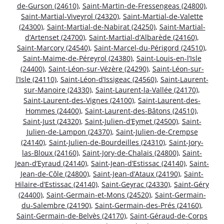
de-Gurson (24610)
,
Saint-Martin-de-Fressengeas (24800)
,
Saint-Martial-Viveyrol (24320)
,
Saint-Martial-de-Valette
(24300)
,
Saint-Martial-de-Nabirat (24250)
,
Saint-Martial-
d’Artenset (24700)
,
Saint-Martial-d’Albarède (24160)
,
Saint-Marcory (24540)
,
Saint-Marcel-du-Périgord (24510)
,
Saint-Maime-de-Péreyrol (24380)
,
Saint-Louis-en-l’Isle
(24400)
,
Saint-Léon-sur-Vézère (24290)
,
Saint-Léon-sur-
l’Isle (24110)
,
Saint-Léon-d’Issigeac (24560)
,
Saint-Laurent-
sur-Manoire (24330)
,
Saint-Laurent-la-Vallée (24170)
,
Saint-Laurent-des-Vignes (24100)
,
Saint-Laurent-des-
Hommes (24400)
,
Saint-Laurent-des-Bâtons (24510)
,
Saint-Just (24320)
,
Saint-Julien-d’Eymet (24500)
,
Saint-
Julien-de-Lampon (24370)
,
Saint-Julien-de-Crempse
(24140)
,
Saint-Julien-de-Bourdeilles (24310)
,
Saint-Jory-
las-Bloux (24160)
,
Saint-Jory-de-Chalais (24800)
,
Saint-
Jean-d’Eyraud (24140)
,
Saint-Jean-d’Estissac (24140)
,
Saint-
Jean-de-Côle (24800)
,
Saint-Jean-d’Ataux (24190)
,
Saint-
Hilaire-d’Estissac (24140)
,
Saint-Geyrac (24330)
,
Saint-Géry
(24400)
,
Saint-Germain-et-Mons (24520)
,
Saint-Germain-
du-Salembre (24190)
,
Saint-Germain-des-Prés (24160)
,
Saint-Germain-de-Belvès (24170)
,
Saint-Géraud-de-Corps