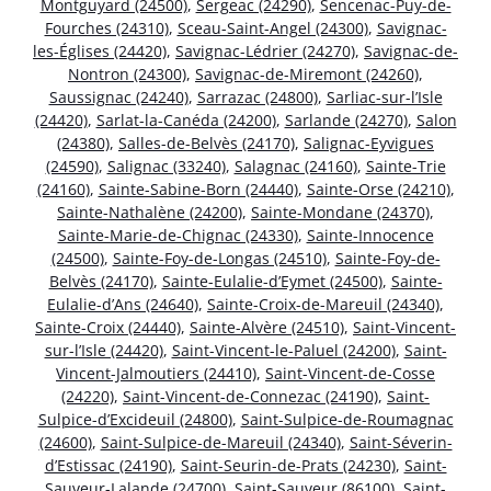
Montguyard (24500)
,
Sergeac (24290)
,
Sencenac-Puy-de-
Fourches (24310)
,
Sceau-Saint-Angel (24300)
,
Savignac-
les-Églises (24420)
,
Savignac-Lédrier (24270)
,
Savignac-de-
Nontron (24300)
,
Savignac-de-Miremont (24260)
,
Saussignac (24240)
,
Sarrazac (24800)
,
Sarliac-sur-l’Isle
(24420)
,
Sarlat-la-Canéda (24200)
,
Sarlande (24270)
,
Salon
(24380)
,
Salles-de-Belvès (24170)
,
Salignac-Eyvigues
(24590)
,
Salignac (33240)
,
Salagnac (24160)
,
Sainte-Trie
(24160)
,
Sainte-Sabine-Born (24440)
,
Sainte-Orse (24210)
,
Sainte-Nathalène (24200)
,
Sainte-Mondane (24370)
,
Sainte-Marie-de-Chignac (24330)
,
Sainte-Innocence
(24500)
,
Sainte-Foy-de-Longas (24510)
,
Sainte-Foy-de-
Belvès (24170)
,
Sainte-Eulalie-d’Eymet (24500)
,
Sainte-
Eulalie-d’Ans (24640)
,
Sainte-Croix-de-Mareuil (24340)
,
Sainte-Croix (24440)
,
Sainte-Alvère (24510)
,
Saint-Vincent-
sur-l’Isle (24420)
,
Saint-Vincent-le-Paluel (24200)
,
Saint-
Vincent-Jalmoutiers (24410)
,
Saint-Vincent-de-Cosse
(24220)
,
Saint-Vincent-de-Connezac (24190)
,
Saint-
Sulpice-d’Excideuil (24800)
,
Saint-Sulpice-de-Roumagnac
(24600)
,
Saint-Sulpice-de-Mareuil (24340)
,
Saint-Séverin-
d’Estissac (24190)
,
Saint-Seurin-de-Prats (24230)
,
Saint-
Sauveur-Lalande (24700)
,
Saint-Sauveur (86100)
,
Saint-