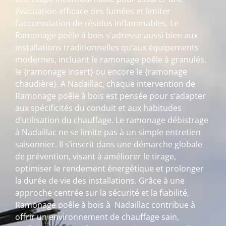
évacuation efficace des fumées et limiter
l’accumulation de résidus inflammables. Le
Ramonage poêle à bois s’adresse aussi bien aux
installations traditionnelles qu’aux équipements
modernes, incluant le ramonage poêle à granulés,
le {ramonage insert} ou encore le {ramonage
chaudière}. A Nadaillac, chaque intervention de
Ramonage poêle à bois est pensée pour s’adapter
aux spécificités du conduit et aux habitudes
d’utilisation du chauffage. Le ramonage débistrage
à Nadaillac ne se limite pas à un simple entretien
saisonnier. Il s’inscrit dans une démarche globale
de prévention, visant à améliorer le tirage,
optimiser le rendement énergétique et prolonger
la durée de vie des installations. Grâce à une
approche centrée sur la sécurité et la fiabilité,
Ramonage poêle à bois à Nadaillac contribue à
offrir un environnement de chauffage sain,