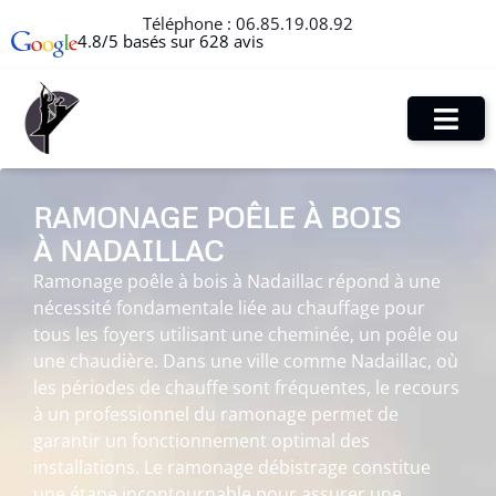
Téléphone :
06.85.19.08.92
4.8/5 basés sur 628 avis
RAMONAGE POÊLE À BOIS
À NADAILLAC
Ramonage poêle à bois à Nadaillac répond à une
nécessité fondamentale liée au chauffage pour
tous les foyers utilisant une cheminée, un poêle ou
une chaudière. Dans une ville comme Nadaillac, où
les périodes de chauffe sont fréquentes, le recours
à un professionnel du ramonage permet de
garantir un fonctionnement optimal des
installations. Le ramonage débistrage constitue
une étape incontournable pour assurer une