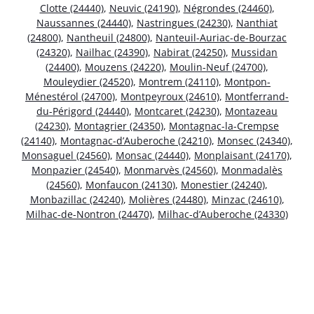
Clotte (24440)
,
Neuvic (24190)
,
Négrondes (24460)
,
Naussannes (24440)
,
Nastringues (24230)
,
Nanthiat
(24800)
,
Nantheuil (24800)
,
Nanteuil-Auriac-de-Bourzac
(24320)
,
Nailhac (24390)
,
Nabirat (24250)
,
Mussidan
(24400)
,
Mouzens (24220)
,
Moulin-Neuf (24700)
,
Mouleydier (24520)
,
Montrem (24110)
,
Montpon-
Ménestérol (24700)
,
Montpeyroux (24610)
,
Montferrand-
du-Périgord (24440)
,
Montcaret (24230)
,
Montazeau
(24230)
,
Montagrier (24350)
,
Montagnac-la-Crempse
(24140)
,
Montagnac-d’Auberoche (24210)
,
Monsec (24340)
,
Monsaguel (24560)
,
Monsac (24440)
,
Monplaisant (24170)
,
Monpazier (24540)
,
Monmarvès (24560)
,
Monmadalès
(24560)
,
Monfaucon (24130)
,
Monestier (24240)
,
Monbazillac (24240)
,
Molières (24480)
,
Minzac (24610)
,
Milhac-de-Nontron (24470)
,
Milhac-d’Auberoche (24330)