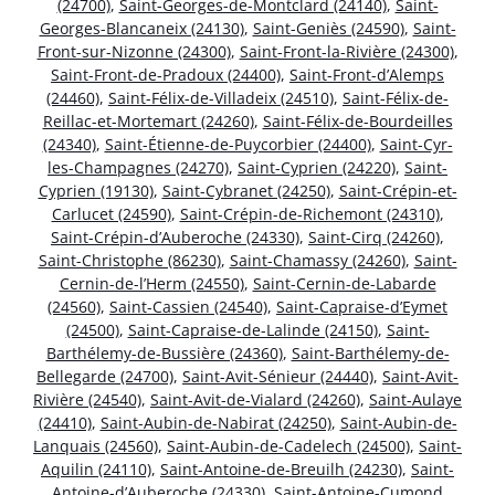
(24700)
,
Saint-Georges-de-Montclard (24140)
,
Saint-
Georges-Blancaneix (24130)
,
Saint-Geniès (24590)
,
Saint-
Front-sur-Nizonne (24300)
,
Saint-Front-la-Rivière (24300)
,
Saint-Front-de-Pradoux (24400)
,
Saint-Front-d’Alemps
(24460)
,
Saint-Félix-de-Villadeix (24510)
,
Saint-Félix-de-
Reillac-et-Mortemart (24260)
,
Saint-Félix-de-Bourdeilles
(24340)
,
Saint-Étienne-de-Puycorbier (24400)
,
Saint-Cyr-
les-Champagnes (24270)
,
Saint-Cyprien (24220)
,
Saint-
Cyprien (19130)
,
Saint-Cybranet (24250)
,
Saint-Crépin-et-
Carlucet (24590)
,
Saint-Crépin-de-Richemont (24310)
,
Saint-Crépin-d’Auberoche (24330)
,
Saint-Cirq (24260)
,
Saint-Christophe (86230)
,
Saint-Chamassy (24260)
,
Saint-
Cernin-de-l’Herm (24550)
,
Saint-Cernin-de-Labarde
(24560)
,
Saint-Cassien (24540)
,
Saint-Capraise-d’Eymet
(24500)
,
Saint-Capraise-de-Lalinde (24150)
,
Saint-
Barthélemy-de-Bussière (24360)
,
Saint-Barthélemy-de-
Bellegarde (24700)
,
Saint-Avit-Sénieur (24440)
,
Saint-Avit-
Rivière (24540)
,
Saint-Avit-de-Vialard (24260)
,
Saint-Aulaye
(24410)
,
Saint-Aubin-de-Nabirat (24250)
,
Saint-Aubin-de-
Lanquais (24560)
,
Saint-Aubin-de-Cadelech (24500)
,
Saint-
Aquilin (24110)
,
Saint-Antoine-de-Breuilh (24230)
,
Saint-
Antoine-d’Auberoche (24330)
,
Saint-Antoine-Cumond