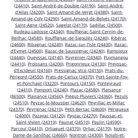
(24410)
,
Saint-André-de-Double (24190)
,
Saint-André-
d’Allas (24200)
,
Saint-Amand-de-Vergt (24380)
,
Saint-
Amand-de-Coly (24290)
,
Saint-Amand-de-Belvès (24170)
,
Saint-Agne (24520)
,
Sagelat (24170)
,
Sadillac (24500)
,
Rudeau-Ladosse (24340)
,
Rouffignac-Saint-Cernin-de-
Reilhac (24580)
,
Rouffignac-de-Sigoulès (24240)
,
Ribérac
(24600)
,
Ribagnac (24240)
,
Razac-sur-l’Isle (24430)
,
Razac-
d’Eymet (24500)
,
Razac-de-Saussignac (24240)
,
Rampieux
(24440)
,
Queyssac (24140)
,
Puyrenier (24340)
,
Puymangou
(24410)
,
Proissans (24200)
,
Prigonrieux (24130)
,
Preyssac-
d’Excideuil (24160)
,
Pressignac-Vicq (24150)
,
Prats-du-
Périgord (24550)
,
Prats-de-Carlux (24370)
,
Port-Sainte-Foy-
et-Ponchapt (33220)
,
Pontours (24150)
,
Ponteyraud
(24410)
,
Pomport (24240)
,
Plazac (24580)
,
Plaisance
(86500)
,
Plaisance (24560)
,
Piégut-Pluviers (24360)
,
Pezuls
(24510)
,
Peyzac-le-Moustier (24620)
,
Peyrillac-et-Millac
(24370)
,
Peyrignac (24210)
,
Petit-Bersac (24600)
,
Périgueux
(24000)
,
Pazayac (24120)
,
Payzac (24270)
,
Paussac-et-
Saint-Vivien (24310)
,
Paunat (24510)
,
Paulin (24590)
,
Parcoul (24410)
,
Orliaguet (24370)
,
Orliac (24170)
,
Notre-
Dame-de-Sanilhac (24660)
,
Nontron (24300)
,
Nojals-et-