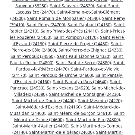
Sauveur (33250)
,
Saint-Sauveur (24520)
,
Saint-Saud-
Lacoussière (24470)
,
Saint-Romain-et-Saint-Clément
(24800)
,
Saint-Romain-de-Monpazier (24540)
,
Saint-Rémy
(79410)
,
Saint-Rémy (24700)
,
Saint-Raphaël (24160)
,
Saint-
Rabier (24210)
,
Saint-Privat-des-Prés (24410)
,
Saint-Priest-
les-Fougères (24450)
,
Saint-Pompon (24170)
,
Saint-Pierre-
d’Eyraud (24130)
,
Saint-Pierre-de-Frugie (24450)
,
Saint-
Pierre-de-Côle (24800)
,
Saint-Pierre-de-Chignac (24330)
,
Saint-Perdoux (24560)
,
Saint-Paul-Lizonne (24320)
,
Saint-
Paul-la-Roche (24800)
,
Saint-Paul-de-Serre (24380)
,
Saint-
Pardoux-la-Rivière (24470)
,
Saint-Pardoux-et-Vielvic
(24170)
,
Saint-Pardoux-de-Drône (24600)
,
Saint-Pantaly-
d’Excideuil (24160)
,
Saint-Pantaly-d’Ans (24640)
,
Saint-
Pancrace (24530)
,
Saint-Nexans (24520)
,
Saint-Michel-de-
Villadeix (24380)
,
Saint-Michel-de-Montaigne (24230)
,
Saint-Michel-de-Double (24400)
,
Saint-Mesmin (24270)
,
Saint-Médard-d’Excideuil (24160)
,
Saint-Médard-de-
Mussidan (24400)
,
Saint-Méard-de-Gurçon (24610)
,
Saint-
Méard-de-Drône (24600)
,
Saint-Martin-le-Pin (24300)
,
Saint-Martin-l’Astier (24400)
,
Saint-Martin-des-Combes
(24140)
,
Saint-Martin-de-Ribérac (24600)
,
Saint-Martin-