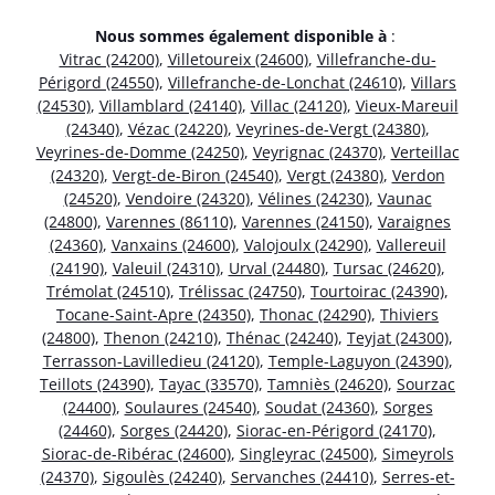
Nous sommes également disponible à
:
Vitrac (24200)
,
Villetoureix (24600)
,
Villefranche-du-
Périgord (24550)
,
Villefranche-de-Lonchat (24610)
,
Villars
(24530)
,
Villamblard (24140)
,
Villac (24120)
,
Vieux-Mareuil
(24340)
,
Vézac (24220)
,
Veyrines-de-Vergt (24380)
,
Veyrines-de-Domme (24250)
,
Veyrignac (24370)
,
Verteillac
(24320)
,
Vergt-de-Biron (24540)
,
Vergt (24380)
,
Verdon
(24520)
,
Vendoire (24320)
,
Vélines (24230)
,
Vaunac
(24800)
,
Varennes (86110)
,
Varennes (24150)
,
Varaignes
(24360)
,
Vanxains (24600)
,
Valojoulx (24290)
,
Vallereuil
(24190)
,
Valeuil (24310)
,
Urval (24480)
,
Tursac (24620)
,
Trémolat (24510)
,
Trélissac (24750)
,
Tourtoirac (24390)
,
Tocane-Saint-Apre (24350)
,
Thonac (24290)
,
Thiviers
(24800)
,
Thenon (24210)
,
Thénac (24240)
,
Teyjat (24300)
,
Terrasson-Lavilledieu (24120)
,
Temple-Laguyon (24390)
,
Teillots (24390)
,
Tayac (33570)
,
Tamniès (24620)
,
Sourzac
(24400)
,
Soulaures (24540)
,
Soudat (24360)
,
Sorges
(24460)
,
Sorges (24420)
,
Siorac-en-Périgord (24170)
,
Siorac-de-Ribérac (24600)
,
Singleyrac (24500)
,
Simeyrols
(24370)
,
Sigoulès (24240)
,
Servanches (24410)
,
Serres-et-