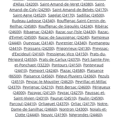
d’Allas (24200)
,
Saint-Amand-de-Vergt (24380)
,
Saint-
Amand-de-Coly (24290)
,
Saint-Amand-de-Belvès (24170)
,
Saint-Agne (24520)
,
Sagelat (24170)
,
Sadillac (24500)
,
Rudeau-Ladosse (24340)
,
Rouffignac-Saint-Cernin-de-
Reilhac (24580)
,
Rouffignac-de-Sigoulès (24240)
,
Ribérac
(24600)
,
Ribagnac (24240)
,
Razac-sur-l’Isle (24430)
,
Razac-
d’Eymet (24500)
,
Razac-de-Saussignac (24240)
,
Rampieux
(24440)
,
Queyssac (24140)
,
Puyrenier (24340)
,
Puymangou
(24410)
,
Proissans (24200)
,
Prigonrieux (24130)
,
Preyssac-
d’Excideuil (24160)
,
Pressignac-Vicq (24150)
,
Prats-du-
Périgord (24550)
,
Prats-de-Carlux (24370)
,
Port-Sainte-Foy-
et-Ponchapt (33220)
,
Pontours (24150)
,
Ponteyraud
(24410)
,
Pomport (24240)
,
Plazac (24580)
,
Plaisance
(86500)
,
Plaisance (24560)
,
Piégut-Pluviers (24360)
,
Pezuls
(24510)
,
Peyzac-le-Moustier (24620)
,
Peyrillac-et-Millac
(24370)
,
Peyrignac (24210)
,
Petit-Bersac (24600)
,
Périgueux
(24000)
,
Pazayac (24120)
,
Payzac (24270)
,
Paussac-et-
Saint-Vivien (24310)
,
Paunat (24510)
,
Paulin (24590)
,
Parcoul (24410)
,
Orliaguet (24370)
,
Orliac (24170)
,
Notre-
Dame-de-Sanilhac (24660)
,
Nontron (24300)
,
Nojals-et-
Clotte (24440)
,
Neuvic (24190)
,
Négrondes (24460)
,