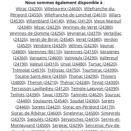
Nous sommes également disponible à
:
Vitrac (24200)
,
Villetoureix (24600)
,
Villefranche-du-
Périgord (24550)
,
Villefranche-de-Lonchat (24610)
,
Villars
(24530)
,
Villamblard (24140)
,
Villac (24120)
,
Vieux-Mareuil
(24340)
,
Vézac (24220)
,
Veyrines-de-Vergt (24380)
,
Veyrines-de-Domme (24250)
,
Veyrignac (24370)
,
Verteillac
(24320)
,
Vergt-de-Biron (24540)
,
Vergt (24380)
,
Verdon
(24520)
,
Vendoire (24320)
,
Vélines (24230)
,
Vaunac
(24800)
,
Varennes (86110)
,
Varennes (24150)
,
Varaignes
(24360)
,
Vanxains (24600)
,
Valojoulx (24290)
,
Vallereuil
(24190)
,
Valeuil (24310)
,
Urval (24480)
,
Tursac (24620)
,
Trémolat (24510)
,
Trélissac (24750)
,
Tourtoirac (24390)
,
Tocane-Saint-Apre (24350)
,
Thonac (24290)
,
Thiviers
(24800)
,
Thenon (24210)
,
Thénac (24240)
,
Teyjat (24300)
,
Terrasson-Lavilledieu (24120)
,
Temple-Laguyon (24390)
,
Teillots (24390)
,
Tayac (33570)
,
Tamniès (24620)
,
Sourzac
(24400)
,
Soulaures (24540)
,
Soudat (24360)
,
Sorges
(24460)
,
Sorges (24420)
,
Siorac-en-Périgord (24170)
,
Siorac-de-Ribérac (24600)
,
Singleyrac (24500)
,
Simeyrols
(24370)
,
Sigoulès (24240)
,
Servanches (24410)
,
Serres-et-
Montguyard (24500)
,
Sergeac (24290)
,
Sencenac-Puy-de-