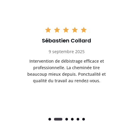
Sébastien Collard
9 septembre 2025
il
Intervention de débistrage efficace et
Ra
professionnelle. La cheminée tire
ri
e
beaucoup mieux depuis. Ponctualité et
ap
.
qualité du travail au rendez-vous.