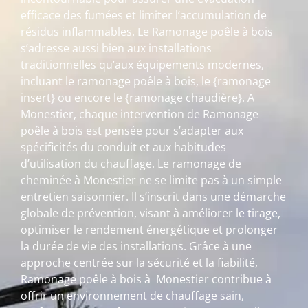
efficace des fumées et limiter l’accumulation de
résidus inflammables. Le Ramonage poêle à bois
s’adresse aussi bien aux installations
traditionnelles qu’aux équipements modernes,
incluant le ramonage poêle à bois, le {ramonage
insert} ou encore le {ramonage chaudière}. A
Monestier, chaque intervention de Ramonage
poêle à bois est pensée pour s’adapter aux
spécificités du conduit et aux habitudes
d’utilisation du chauffage. Le ramonage de
cheminée à Monestier ne se limite pas à un simple
entretien saisonnier. Il s’inscrit dans une démarche
globale de prévention, visant à améliorer le tirage,
optimiser le rendement énergétique et prolonger
la durée de vie des installations. Grâce à une
approche centrée sur la sécurité et la fiabilité,
Ramonage poêle à bois à Monestier contribue à
offrir un environnement de chauffage sain,