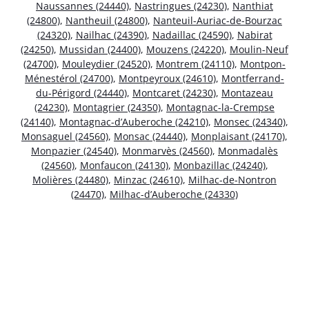
Naussannes (24440)
,
Nastringues (24230)
,
Nanthiat
(24800)
,
Nantheuil (24800)
,
Nanteuil-Auriac-de-Bourzac
(24320)
,
Nailhac (24390)
,
Nadaillac (24590)
,
Nabirat
(24250)
,
Mussidan (24400)
,
Mouzens (24220)
,
Moulin-Neuf
(24700)
,
Mouleydier (24520)
,
Montrem (24110)
,
Montpon-
Ménestérol (24700)
,
Montpeyroux (24610)
,
Montferrand-
du-Périgord (24440)
,
Montcaret (24230)
,
Montazeau
(24230)
,
Montagrier (24350)
,
Montagnac-la-Crempse
(24140)
,
Montagnac-d’Auberoche (24210)
,
Monsec (24340)
,
Monsaguel (24560)
,
Monsac (24440)
,
Monplaisant (24170)
,
Monpazier (24540)
,
Monmarvès (24560)
,
Monmadalès
(24560)
,
Monfaucon (24130)
,
Monbazillac (24240)
,
Molières (24480)
,
Minzac (24610)
,
Milhac-de-Nontron
(24470)
,
Milhac-d’Auberoche (24330)