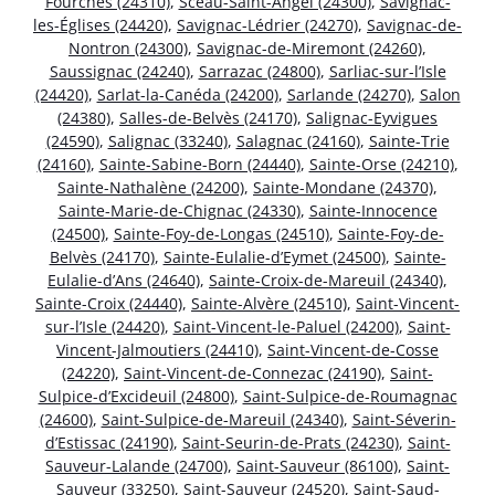
Fourches (24310)
,
Sceau-Saint-Angel (24300)
,
Savignac-
les-Églises (24420)
,
Savignac-Lédrier (24270)
,
Savignac-de-
Nontron (24300)
,
Savignac-de-Miremont (24260)
,
Saussignac (24240)
,
Sarrazac (24800)
,
Sarliac-sur-l’Isle
(24420)
,
Sarlat-la-Canéda (24200)
,
Sarlande (24270)
,
Salon
(24380)
,
Salles-de-Belvès (24170)
,
Salignac-Eyvigues
(24590)
,
Salignac (33240)
,
Salagnac (24160)
,
Sainte-Trie
(24160)
,
Sainte-Sabine-Born (24440)
,
Sainte-Orse (24210)
,
Sainte-Nathalène (24200)
,
Sainte-Mondane (24370)
,
Sainte-Marie-de-Chignac (24330)
,
Sainte-Innocence
(24500)
,
Sainte-Foy-de-Longas (24510)
,
Sainte-Foy-de-
Belvès (24170)
,
Sainte-Eulalie-d’Eymet (24500)
,
Sainte-
Eulalie-d’Ans (24640)
,
Sainte-Croix-de-Mareuil (24340)
,
Sainte-Croix (24440)
,
Sainte-Alvère (24510)
,
Saint-Vincent-
sur-l’Isle (24420)
,
Saint-Vincent-le-Paluel (24200)
,
Saint-
Vincent-Jalmoutiers (24410)
,
Saint-Vincent-de-Cosse
(24220)
,
Saint-Vincent-de-Connezac (24190)
,
Saint-
Sulpice-d’Excideuil (24800)
,
Saint-Sulpice-de-Roumagnac
(24600)
,
Saint-Sulpice-de-Mareuil (24340)
,
Saint-Séverin-
d’Estissac (24190)
,
Saint-Seurin-de-Prats (24230)
,
Saint-
Sauveur-Lalande (24700)
,
Saint-Sauveur (86100)
,
Saint-
Sauveur (33250)
,
Saint-Sauveur (24520)
,
Saint-Saud-