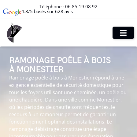
Téléphone :
06.85.19.08.92
4.8/5 basés sur 628 avis
RAMONAGE POÊLE À BOIS
À MONESTIER
Ramonage poêle à bois à Monestier répond à une
exigence essentielle de sécurité domestique pour
tous les foyers utilisant une cheminée, un poêle ou
une chaudière. Dans une ville comme Monestier,
où les périodes de chauffe sont fréquentes, le
recours à un ramoneur permet de garantir un
fonctionnement optimal des installations. Le
ramonage débistrage constitue une étape
incontournable pour assurer une évacuation