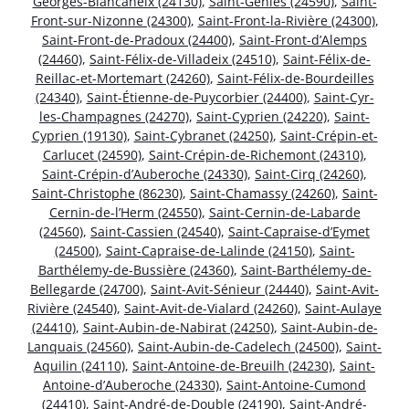
Georges-Blancaneix (24130)
,
Saint-Geniès (24590)
,
Saint-
Front-sur-Nizonne (24300)
,
Saint-Front-la-Rivière (24300)
,
Saint-Front-de-Pradoux (24400)
,
Saint-Front-d’Alemps
(24460)
,
Saint-Félix-de-Villadeix (24510)
,
Saint-Félix-de-
Reillac-et-Mortemart (24260)
,
Saint-Félix-de-Bourdeilles
(24340)
,
Saint-Étienne-de-Puycorbier (24400)
,
Saint-Cyr-
les-Champagnes (24270)
,
Saint-Cyprien (24220)
,
Saint-
Cyprien (19130)
,
Saint-Cybranet (24250)
,
Saint-Crépin-et-
Carlucet (24590)
,
Saint-Crépin-de-Richemont (24310)
,
Saint-Crépin-d’Auberoche (24330)
,
Saint-Cirq (24260)
,
Saint-Christophe (86230)
,
Saint-Chamassy (24260)
,
Saint-
Cernin-de-l’Herm (24550)
,
Saint-Cernin-de-Labarde
(24560)
,
Saint-Cassien (24540)
,
Saint-Capraise-d’Eymet
(24500)
,
Saint-Capraise-de-Lalinde (24150)
,
Saint-
Barthélemy-de-Bussière (24360)
,
Saint-Barthélemy-de-
Bellegarde (24700)
,
Saint-Avit-Sénieur (24440)
,
Saint-Avit-
Rivière (24540)
,
Saint-Avit-de-Vialard (24260)
,
Saint-Aulaye
(24410)
,
Saint-Aubin-de-Nabirat (24250)
,
Saint-Aubin-de-
Lanquais (24560)
,
Saint-Aubin-de-Cadelech (24500)
,
Saint-
Aquilin (24110)
,
Saint-Antoine-de-Breuilh (24230)
,
Saint-
Antoine-d’Auberoche (24330)
,
Saint-Antoine-Cumond
(24410)
,
Saint-André-de-Double (24190)
,
Saint-André-