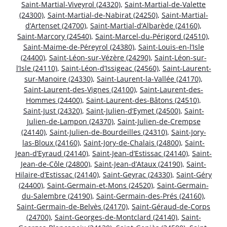
Saint-Martial-Viveyrol (24320)
,
Saint-Martial-de-Valette
(24300)
,
Saint-Martial-de-Nabirat (24250)
,
Saint-Martial-
d’Artenset (24700)
,
Saint-Martial-d’Albarède (24160)
,
Saint-Marcory (24540)
,
Saint-Marcel-du-Périgord (24510)
,
Saint-Maime-de-Péreyrol (24380)
,
Saint-Louis-en-l’Isle
(24400)
,
Saint-Léon-sur-Vézère (24290)
,
Saint-Léon-sur-
l’Isle (24110)
,
Saint-Léon-d’Issigeac (24560)
,
Saint-Laurent-
sur-Manoire (24330)
,
Saint-Laurent-la-Vallée (24170)
,
Saint-Laurent-des-Vignes (24100)
,
Saint-Laurent-des-
Hommes (24400)
,
Saint-Laurent-des-Bâtons (24510)
,
Saint-Just (24320)
,
Saint-Julien-d’Eymet (24500)
,
Saint-
Julien-de-Lampon (24370)
,
Saint-Julien-de-Crempse
(24140)
,
Saint-Julien-de-Bourdeilles (24310)
,
Saint-Jory-
las-Bloux (24160)
,
Saint-Jory-de-Chalais (24800)
,
Saint-
Jean-d’Eyraud (24140)
,
Saint-Jean-d’Estissac (24140)
,
Saint-
Jean-de-Côle (24800)
,
Saint-Jean-d’Ataux (24190)
,
Saint-
Hilaire-d’Estissac (24140)
,
Saint-Geyrac (24330)
,
Saint-Géry
(24400)
,
Saint-Germain-et-Mons (24520)
,
Saint-Germain-
du-Salembre (24190)
,
Saint-Germain-des-Prés (24160)
,
Saint-Germain-de-Belvès (24170)
,
Saint-Géraud-de-Corps
(24700)
,
Saint-Georges-de-Montclard (24140)
,
Saint-