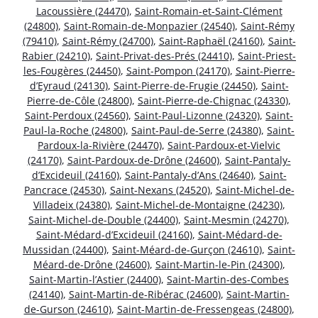
Lacoussière (24470)
,
Saint-Romain-et-Saint-Clément
(24800)
,
Saint-Romain-de-Monpazier (24540)
,
Saint-Rémy
(79410)
,
Saint-Rémy (24700)
,
Saint-Raphaël (24160)
,
Saint-
Rabier (24210)
,
Saint-Privat-des-Prés (24410)
,
Saint-Priest-
les-Fougères (24450)
,
Saint-Pompon (24170)
,
Saint-Pierre-
d’Eyraud (24130)
,
Saint-Pierre-de-Frugie (24450)
,
Saint-
Pierre-de-Côle (24800)
,
Saint-Pierre-de-Chignac (24330)
,
Saint-Perdoux (24560)
,
Saint-Paul-Lizonne (24320)
,
Saint-
Paul-la-Roche (24800)
,
Saint-Paul-de-Serre (24380)
,
Saint-
Pardoux-la-Rivière (24470)
,
Saint-Pardoux-et-Vielvic
(24170)
,
Saint-Pardoux-de-Drône (24600)
,
Saint-Pantaly-
d’Excideuil (24160)
,
Saint-Pantaly-d’Ans (24640)
,
Saint-
Pancrace (24530)
,
Saint-Nexans (24520)
,
Saint-Michel-de-
Villadeix (24380)
,
Saint-Michel-de-Montaigne (24230)
,
Saint-Michel-de-Double (24400)
,
Saint-Mesmin (24270)
,
Saint-Médard-d’Excideuil (24160)
,
Saint-Médard-de-
Mussidan (24400)
,
Saint-Méard-de-Gurçon (24610)
,
Saint-
Méard-de-Drône (24600)
,
Saint-Martin-le-Pin (24300)
,
Saint-Martin-l’Astier (24400)
,
Saint-Martin-des-Combes
(24140)
,
Saint-Martin-de-Ribérac (24600)
,
Saint-Martin-
de-Gurson (24610)
,
Saint-Martin-de-Fressengeas (24800)
,