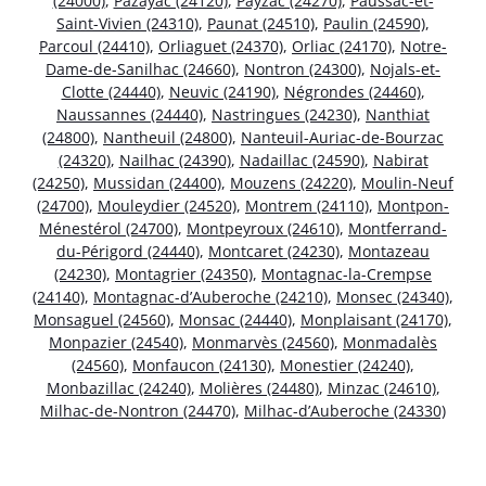
(24000)
,
Pazayac (24120)
,
Payzac (24270)
,
Paussac-et-
Saint-Vivien (24310)
,
Paunat (24510)
,
Paulin (24590)
,
Parcoul (24410)
,
Orliaguet (24370)
,
Orliac (24170)
,
Notre-
Dame-de-Sanilhac (24660)
,
Nontron (24300)
,
Nojals-et-
Clotte (24440)
,
Neuvic (24190)
,
Négrondes (24460)
,
Naussannes (24440)
,
Nastringues (24230)
,
Nanthiat
(24800)
,
Nantheuil (24800)
,
Nanteuil-Auriac-de-Bourzac
(24320)
,
Nailhac (24390)
,
Nadaillac (24590)
,
Nabirat
(24250)
,
Mussidan (24400)
,
Mouzens (24220)
,
Moulin-Neuf
(24700)
,
Mouleydier (24520)
,
Montrem (24110)
,
Montpon-
Ménestérol (24700)
,
Montpeyroux (24610)
,
Montferrand-
du-Périgord (24440)
,
Montcaret (24230)
,
Montazeau
(24230)
,
Montagrier (24350)
,
Montagnac-la-Crempse
(24140)
,
Montagnac-d’Auberoche (24210)
,
Monsec (24340)
,
Monsaguel (24560)
,
Monsac (24440)
,
Monplaisant (24170)
,
Monpazier (24540)
,
Monmarvès (24560)
,
Monmadalès
(24560)
,
Monfaucon (24130)
,
Monestier (24240)
,
Monbazillac (24240)
,
Molières (24480)
,
Minzac (24610)
,
Milhac-de-Nontron (24470)
,
Milhac-d’Auberoche (24330)