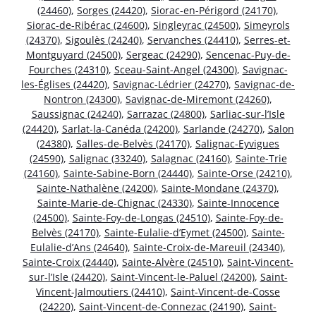
(24460)
,
Sorges (24420)
,
Siorac-en-Périgord (24170)
,
Siorac-de-Ribérac (24600)
,
Singleyrac (24500)
,
Simeyrols
(24370)
,
Sigoulès (24240)
,
Servanches (24410)
,
Serres-et-
Montguyard (24500)
,
Sergeac (24290)
,
Sencenac-Puy-de-
Fourches (24310)
,
Sceau-Saint-Angel (24300)
,
Savignac-
les-Églises (24420)
,
Savignac-Lédrier (24270)
,
Savignac-de-
Nontron (24300)
,
Savignac-de-Miremont (24260)
,
Saussignac (24240)
,
Sarrazac (24800)
,
Sarliac-sur-l’Isle
(24420)
,
Sarlat-la-Canéda (24200)
,
Sarlande (24270)
,
Salon
(24380)
,
Salles-de-Belvès (24170)
,
Salignac-Eyvigues
(24590)
,
Salignac (33240)
,
Salagnac (24160)
,
Sainte-Trie
(24160)
,
Sainte-Sabine-Born (24440)
,
Sainte-Orse (24210)
,
Sainte-Nathalène (24200)
,
Sainte-Mondane (24370)
,
Sainte-Marie-de-Chignac (24330)
,
Sainte-Innocence
(24500)
,
Sainte-Foy-de-Longas (24510)
,
Sainte-Foy-de-
Belvès (24170)
,
Sainte-Eulalie-d’Eymet (24500)
,
Sainte-
Eulalie-d’Ans (24640)
,
Sainte-Croix-de-Mareuil (24340)
,
Sainte-Croix (24440)
,
Sainte-Alvère (24510)
,
Saint-Vincent-
sur-l’Isle (24420)
,
Saint-Vincent-le-Paluel (24200)
,
Saint-
Vincent-Jalmoutiers (24410)
,
Saint-Vincent-de-Cosse
(24220)
,
Saint-Vincent-de-Connezac (24190)
,
Saint-