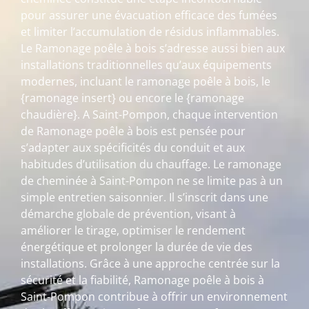
pour assurer une évacuation efficace des fumées
et limiter l’accumulation de résidus inflammables.
Le Ramonage poêle à bois s’adresse aussi bien aux
installations traditionnelles qu’aux équipements
modernes, incluant le ramonage poêle à bois, le
{ramonage insert} ou encore le {ramonage
chaudière}. A Saint-Pompon, chaque intervention
de Ramonage poêle à bois est pensée pour
s’adapter aux spécificités du conduit et aux
habitudes d’utilisation du chauffage. Le ramonage
de cheminée à Saint-Pompon ne se limite pas à un
simple entretien saisonnier. Il s’inscrit dans une
démarche globale de prévention, visant à
améliorer le tirage, optimiser le rendement
énergétique et prolonger la durée de vie des
installations. Grâce à une approche centrée sur la
sécurité et la fiabilité, Ramonage poêle à bois à
Saint-Pompon contribue à offrir un environnement