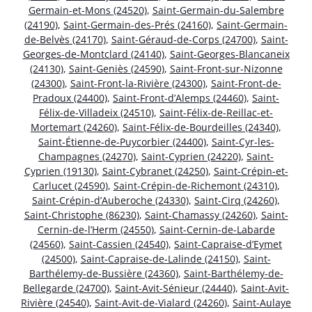
Germain-et-Mons (24520)
,
Saint-Germain-du-Salembre
(24190)
,
Saint-Germain-des-Prés (24160)
,
Saint-Germain-
de-Belvès (24170)
,
Saint-Géraud-de-Corps (24700)
,
Saint-
Georges-de-Montclard (24140)
,
Saint-Georges-Blancaneix
(24130)
,
Saint-Geniès (24590)
,
Saint-Front-sur-Nizonne
(24300)
,
Saint-Front-la-Rivière (24300)
,
Saint-Front-de-
Pradoux (24400)
,
Saint-Front-d’Alemps (24460)
,
Saint-
Félix-de-Villadeix (24510)
,
Saint-Félix-de-Reillac-et-
Mortemart (24260)
,
Saint-Félix-de-Bourdeilles (24340)
,
Saint-Étienne-de-Puycorbier (24400)
,
Saint-Cyr-les-
Champagnes (24270)
,
Saint-Cyprien (24220)
,
Saint-
Cyprien (19130)
,
Saint-Cybranet (24250)
,
Saint-Crépin-et-
Carlucet (24590)
,
Saint-Crépin-de-Richemont (24310)
,
Saint-Crépin-d’Auberoche (24330)
,
Saint-Cirq (24260)
,
Saint-Christophe (86230)
,
Saint-Chamassy (24260)
,
Saint-
Cernin-de-l’Herm (24550)
,
Saint-Cernin-de-Labarde
(24560)
,
Saint-Cassien (24540)
,
Saint-Capraise-d’Eymet
(24500)
,
Saint-Capraise-de-Lalinde (24150)
,
Saint-
Barthélemy-de-Bussière (24360)
,
Saint-Barthélemy-de-
Bellegarde (24700)
,
Saint-Avit-Sénieur (24440)
,
Saint-Avit-
Rivière (24540)
,
Saint-Avit-de-Vialard (24260)
,
Saint-Aulaye