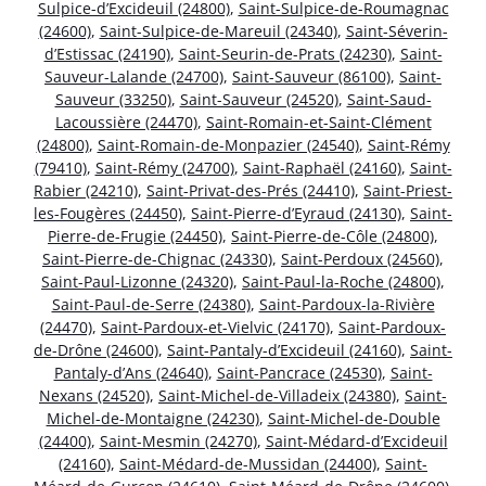
Sulpice-d’Excideuil (24800)
,
Saint-Sulpice-de-Roumagnac
(24600)
,
Saint-Sulpice-de-Mareuil (24340)
,
Saint-Séverin-
d’Estissac (24190)
,
Saint-Seurin-de-Prats (24230)
,
Saint-
Sauveur-Lalande (24700)
,
Saint-Sauveur (86100)
,
Saint-
Sauveur (33250)
,
Saint-Sauveur (24520)
,
Saint-Saud-
Lacoussière (24470)
,
Saint-Romain-et-Saint-Clément
(24800)
,
Saint-Romain-de-Monpazier (24540)
,
Saint-Rémy
(79410)
,
Saint-Rémy (24700)
,
Saint-Raphaël (24160)
,
Saint-
Rabier (24210)
,
Saint-Privat-des-Prés (24410)
,
Saint-Priest-
les-Fougères (24450)
,
Saint-Pierre-d’Eyraud (24130)
,
Saint-
Pierre-de-Frugie (24450)
,
Saint-Pierre-de-Côle (24800)
,
Saint-Pierre-de-Chignac (24330)
,
Saint-Perdoux (24560)
,
Saint-Paul-Lizonne (24320)
,
Saint-Paul-la-Roche (24800)
,
Saint-Paul-de-Serre (24380)
,
Saint-Pardoux-la-Rivière
(24470)
,
Saint-Pardoux-et-Vielvic (24170)
,
Saint-Pardoux-
de-Drône (24600)
,
Saint-Pantaly-d’Excideuil (24160)
,
Saint-
Pantaly-d’Ans (24640)
,
Saint-Pancrace (24530)
,
Saint-
Nexans (24520)
,
Saint-Michel-de-Villadeix (24380)
,
Saint-
Michel-de-Montaigne (24230)
,
Saint-Michel-de-Double
(24400)
,
Saint-Mesmin (24270)
,
Saint-Médard-d’Excideuil
(24160)
,
Saint-Médard-de-Mussidan (24400)
,
Saint-