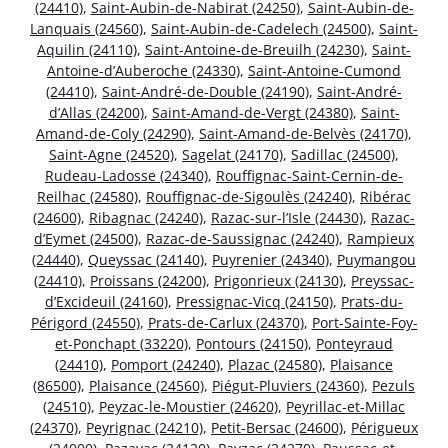
(24410)
,
Saint-Aubin-de-Nabirat (24250)
,
Saint-Aubin-de-
Lanquais (24560)
,
Saint-Aubin-de-Cadelech (24500)
,
Saint-
Aquilin (24110)
,
Saint-Antoine-de-Breuilh (24230)
,
Saint-
Antoine-d’Auberoche (24330)
,
Saint-Antoine-Cumond
(24410)
,
Saint-André-de-Double (24190)
,
Saint-André-
d’Allas (24200)
,
Saint-Amand-de-Vergt (24380)
,
Saint-
Amand-de-Coly (24290)
,
Saint-Amand-de-Belvès (24170)
,
Saint-Agne (24520)
,
Sagelat (24170)
,
Sadillac (24500)
,
Rudeau-Ladosse (24340)
,
Rouffignac-Saint-Cernin-de-
Reilhac (24580)
,
Rouffignac-de-Sigoulès (24240)
,
Ribérac
(24600)
,
Ribagnac (24240)
,
Razac-sur-l’Isle (24430)
,
Razac-
d’Eymet (24500)
,
Razac-de-Saussignac (24240)
,
Rampieux
(24440)
,
Queyssac (24140)
,
Puyrenier (24340)
,
Puymangou
(24410)
,
Proissans (24200)
,
Prigonrieux (24130)
,
Preyssac-
d’Excideuil (24160)
,
Pressignac-Vicq (24150)
,
Prats-du-
Périgord (24550)
,
Prats-de-Carlux (24370)
,
Port-Sainte-Foy-
et-Ponchapt (33220)
,
Pontours (24150)
,
Ponteyraud
(24410)
,
Pomport (24240)
,
Plazac (24580)
,
Plaisance
(86500)
,
Plaisance (24560)
,
Piégut-Pluviers (24360)
,
Pezuls
(24510)
,
Peyzac-le-Moustier (24620)
,
Peyrillac-et-Millac
(24370)
,
Peyrignac (24210)
,
Petit-Bersac (24600)
,
Périgueux