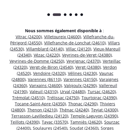
Nous sommes également disponible à
:
Vitrac (24200)
,
Villetoureix (24600)
,
Villefranche-du-
Périgord (24550)
,
Villefranche-de-Lonchat (24610)
,
Villars
(24530)
,
Villamblard (24140)
,
Villac (24120)
,
Vieux-Mareuil
(24340)
,
Vézac (24220)
,
Veyrines-de-Vergt (24380)
,
Veyrines-de-Domme (24250)
,
Veyrignac (24370)
,
Verteillac
(24320)
,
Vergt-de-Biron (24540)
,
Vergt (24380)
,
Verdon
(24520)
,
Vendoire (24320)
,
Vélines (24230)
,
Vaunac
(24800)
,
Varennes (86110)
,
Varennes (24150)
,
Varaignes
(24360)
,
Vanxains (24600)
,
Valojoulx (24290)
,
Vallereuil
(24190)
,
Valeuil (24310)
,
Urval (24480)
,
Tursac (24620)
,
Trémolat (24510)
,
Trélissac (24750)
,
Tourtoirac (24390)
,
Tocane-Saint-Apre (24350)
,
Thonac (24290)
,
Thiviers
(24800)
,
Thenon (24210)
,
Thénac (24240)
,
Teyjat (24300)
,
Terrasson-Lavilledieu (24120)
,
Temple-Laguyon (24390)
,
Teillots (24390)
,
Tayac (33570)
,
Tamniès (24620)
,
Sourzac
(24400)
,
Soulaures (24540)
,
Soudat (24360)
,
Sorges