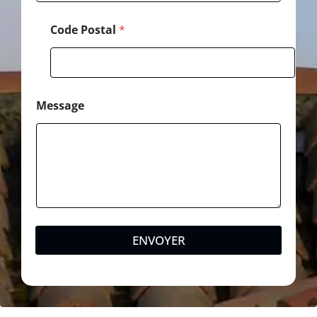
e
Code Postal
*
Message
ENVOYER