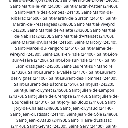
Méard-de-Gurçon (24610)
,
Saint-Méard-de-Drône (24600)
,
Saint-Martin-le-Pin (24300)
,
Saint-Martin-l’Astier (24400)
,
Saint-Martin-des-Combes (24140)
,
Saint-Martin-de-
Ribérac (24600)
,
Saint-Martin-de-Gurson (24610)
,
Saint-
Martin-de-Fressengeas (24800)
,
Saint-Martial-Viveyrol
(24320)
,
Saint-Martial-de-Valette (24300)
,
Saint-Martial-
de-Nabirat (24250)
,
Saint-Martial-d’Artenset (24700)
,
Saint-Martial-d’Albarède (24160)
,
Saint-Marcory (24540)
,
Saint-Marcel-du-Périgord (24510)
,
Saint-Maime-de-
Péreyrol (24380)
,
Saint-Louis-en-l’Isle (24400)
,
Saint-Léon-
sur-Vézère (24290)
,
Saint-Léon-sur-l’Isle (24110)
,
Saint-
Léon-d’Issigeac (24560)
,
Saint-Laurent-sur-Manoire
(24330)
,
Saint-Laurent-la-Vallée (24170)
,
Saint-Laurent-
des-Vignes (24100)
,
Saint-Laurent-des-Hommes (24400)
,
Saint-Laurent-des-Bâtons (24510)
,
Saint-Just (24320)
,
Saint-Julien-d’Eymet (24500)
,
Saint-Julien-de-Lampon
(24370)
,
Saint-Julien-de-Crempse (24140)
,
Saint-Julien-de-
Bourdeilles (24310)
,
Saint-Jory-las-Bloux (24160)
,
Saint-
Jory-de-Chalais (24800)
,
Saint-Jean-d’Eyraud (24140)
,
Saint-Jean-d’Estissac (24140)
,
Saint-Jean-de-Côle (24800)
,
Saint-Jean-d’Ataux (24190)
,
Saint-Hilaire-d’Estissac
(24140)
,
Saint-Geyrac (24330)
,
Saint-Géry (24400)
,
Saint-