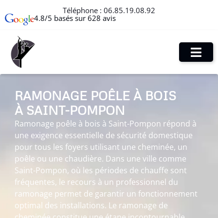
Téléphone :
06.85.19.08.92
4.8/5 basés sur 628 avis
RAMONAGE POÊLE À BOIS
À SAINT-POMPON
Ramonage poêle à bois à Saint-Pompon répond à
une exigence essentielle de sécurité domestique
pour tous les foyers utilisant une cheminée, un
poêle ou une chaudière. Dans une ville comme
Saint-Pompon, où les périodes de chauffe sont
fréquentes, le recours à un professionnel du
ramonage permet de garantir un fonctionnement
optimal des installations. Le ramonage de
cheminée constitue une étape incontournable