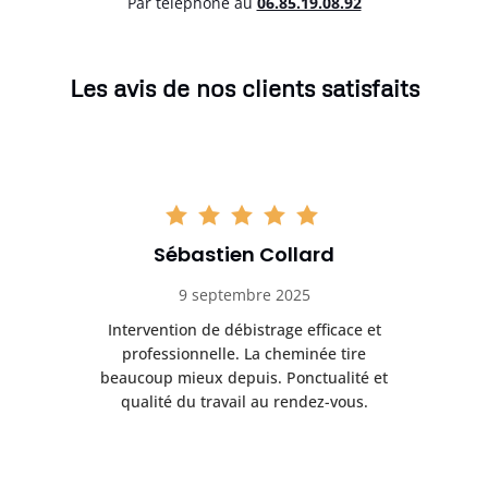
Par téléphone au
06.85.19.08.92
Les avis de nos clients satisfaits
Sébastien Collard
9 septembre 2025
il
Intervention de débistrage efficace et
Ra
professionnelle. La cheminée tire
ri
e
beaucoup mieux depuis. Ponctualité et
ap
.
qualité du travail au rendez-vous.