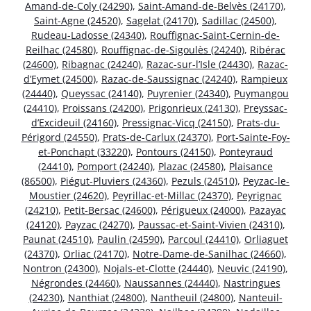
Amand-de-Coly (24290)
,
Saint-Amand-de-Belvès (24170)
,
Saint-Agne (24520)
,
Sagelat (24170)
,
Sadillac (24500)
,
Rudeau-Ladosse (24340)
,
Rouffignac-Saint-Cernin-de-
Reilhac (24580)
,
Rouffignac-de-Sigoulès (24240)
,
Ribérac
(24600)
,
Ribagnac (24240)
,
Razac-sur-l’Isle (24430)
,
Razac-
d’Eymet (24500)
,
Razac-de-Saussignac (24240)
,
Rampieux
(24440)
,
Queyssac (24140)
,
Puyrenier (24340)
,
Puymangou
(24410)
,
Proissans (24200)
,
Prigonrieux (24130)
,
Preyssac-
d’Excideuil (24160)
,
Pressignac-Vicq (24150)
,
Prats-du-
Périgord (24550)
,
Prats-de-Carlux (24370)
,
Port-Sainte-Foy-
et-Ponchapt (33220)
,
Pontours (24150)
,
Ponteyraud
(24410)
,
Pomport (24240)
,
Plazac (24580)
,
Plaisance
(86500)
,
Piégut-Pluviers (24360)
,
Pezuls (24510)
,
Peyzac-le-
Moustier (24620)
,
Peyrillac-et-Millac (24370)
,
Peyrignac
(24210)
,
Petit-Bersac (24600)
,
Périgueux (24000)
,
Pazayac
(24120)
,
Payzac (24270)
,
Paussac-et-Saint-Vivien (24310)
,
Paunat (24510)
,
Paulin (24590)
,
Parcoul (24410)
,
Orliaguet
(24370)
,
Orliac (24170)
,
Notre-Dame-de-Sanilhac (24660)
,
Nontron (24300)
,
Nojals-et-Clotte (24440)
,
Neuvic (24190)
,
Négrondes (24460)
,
Naussannes (24440)
,
Nastringues
(24230)
,
Nanthiat (24800)
,
Nantheuil (24800)
,
Nanteuil-