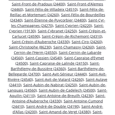
Saint-Front-de-Pradoux (24400)
,
Saint-Front-d’Alemps
(24460)
,
Saint-Félix-de-Villadeix (24510)
,
Saint-Félix-de-
Reillac-et-Mortemart (24260)
,
Saint-Félix-de-Bourdeilles
(24340)
,
Saint-Étienne-de-Puycorbier (24400)
,
Saint-Cyr-
les-Champagnes (24270)
,
Saint-Cyprien (24220)
,
Saint-
Cyprien (19130)
,
Saint-Cybranet (24250)
,
Saint-Crépin-et-
Carlucet (24590)
,
Saint-Crépin-de-Richemont (24310)
,
Saint-Crépin-d’Auberoche (24330)
,
Saint-Cirq (24260)
,
Saint-Christophe (86230)
,
Saint-Chamassy (24260)
,
Saint-
Cernin-de-l’Herm (24550)
,
Saint-Cernin-de-Labarde
(24560)
,
Saint-Cassien (24540)
,
Saint-Capraise-d’Eymet
(24500)
,
Saint-Capraise-de-Lalinde (24150)
,
Saint-
Barthélemy-de-Bussière (24360)
,
Saint-Barthélemy-de-
Bellegarde (24700)
,
Saint-Avit-Sénieur (24440)
,
Saint-Avit-
Rivière (24540)
,
Saint-Avit-de-Vialard (24260)
,
Saint-Aulaye
(24410)
,
Saint-Aubin-de-Nabirat (24250)
,
Saint-Aubin-de-
Lanquais (24560)
,
Saint-Aubin-de-Cadelech (24500)
,
Saint-
Aquilin (24110)
,
Saint-Antoine-de-Breuilh (24230)
,
Saint-
Antoine-d’Auberoche (24330)
,
Saint-Antoine-Cumond
(24410)
,
Saint-André-de-Double (24190)
,
Saint-André-
d’Allas (24200)
,
Saint-Amand-de-Vergt (24380)
,
Saint-