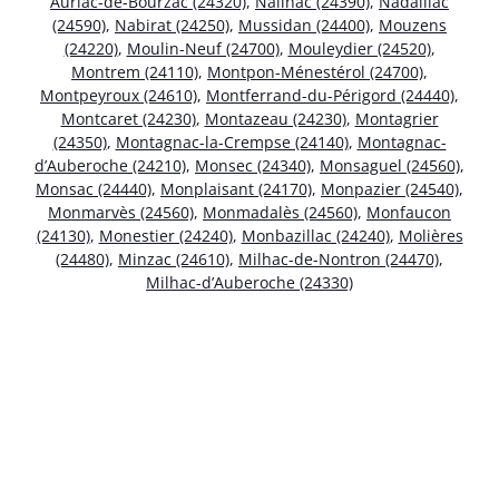
Auriac-de-Bourzac (24320)
,
Nailhac (24390)
,
Nadaillac
(24590)
,
Nabirat (24250)
,
Mussidan (24400)
,
Mouzens
(24220)
,
Moulin-Neuf (24700)
,
Mouleydier (24520)
,
Montrem (24110)
,
Montpon-Ménestérol (24700)
,
Montpeyroux (24610)
,
Montferrand-du-Périgord (24440)
,
Montcaret (24230)
,
Montazeau (24230)
,
Montagrier
(24350)
,
Montagnac-la-Crempse (24140)
,
Montagnac-
d’Auberoche (24210)
,
Monsec (24340)
,
Monsaguel (24560)
,
Monsac (24440)
,
Monplaisant (24170)
,
Monpazier (24540)
,
Monmarvès (24560)
,
Monmadalès (24560)
,
Monfaucon
(24130)
,
Monestier (24240)
,
Monbazillac (24240)
,
Molières
(24480)
,
Minzac (24610)
,
Milhac-de-Nontron (24470)
,
Milhac-d’Auberoche (24330)