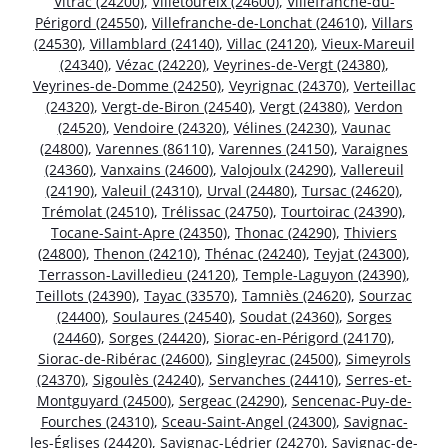
Vitrac (24200)
,
Villetoureix (24600)
,
Villefranche-du-
Périgord (24550)
,
Villefranche-de-Lonchat (24610)
,
Villars
(24530)
,
Villamblard (24140)
,
Villac (24120)
,
Vieux-Mareuil
(24340)
,
Vézac (24220)
,
Veyrines-de-Vergt (24380)
,
Veyrines-de-Domme (24250)
,
Veyrignac (24370)
,
Verteillac
(24320)
,
Vergt-de-Biron (24540)
,
Vergt (24380)
,
Verdon
(24520)
,
Vendoire (24320)
,
Vélines (24230)
,
Vaunac
(24800)
,
Varennes (86110)
,
Varennes (24150)
,
Varaignes
(24360)
,
Vanxains (24600)
,
Valojoulx (24290)
,
Vallereuil
(24190)
,
Valeuil (24310)
,
Urval (24480)
,
Tursac (24620)
,
Trémolat (24510)
,
Trélissac (24750)
,
Tourtoirac (24390)
,
Tocane-Saint-Apre (24350)
,
Thonac (24290)
,
Thiviers
(24800)
,
Thenon (24210)
,
Thénac (24240)
,
Teyjat (24300)
,
Terrasson-Lavilledieu (24120)
,
Temple-Laguyon (24390)
,
Teillots (24390)
,
Tayac (33570)
,
Tamniès (24620)
,
Sourzac
(24400)
,
Soulaures (24540)
,
Soudat (24360)
,
Sorges
(24460)
,
Sorges (24420)
,
Siorac-en-Périgord (24170)
,
Siorac-de-Ribérac (24600)
,
Singleyrac (24500)
,
Simeyrols
(24370)
,
Sigoulès (24240)
,
Servanches (24410)
,
Serres-et-
Montguyard (24500)
,
Sergeac (24290)
,
Sencenac-Puy-de-
Fourches (24310)
,
Sceau-Saint-Angel (24300)
,
Savignac-
les-Églises (24420)
,
Savignac-Lédrier (24270)
,
Savignac-de-