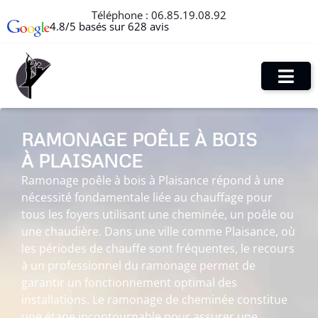
Téléphone :
06.85.19.08.92
4.8/5 basés sur 628 avis
RAMONAGE POÊLE À BOIS
À PLAISANCE
Ramonage poêle à bois à Plaisance répond à une
nécessité fondamentale liée au chauffage pour
tous les foyers utilisant une cheminée, un poêle ou
une chaudière. Dans une ville comme Plaisance, où
les périodes de chauffe sont fréquentes, le recours
à un professionnel du ramonage permet de
garantir un fonctionnement optimal des
installations. Le ramonage de cheminée constitue
une étape incontournable pour assurer une