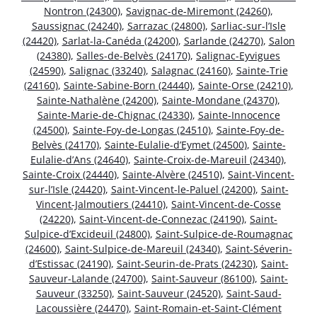
Nontron (24300)
,
Savignac-de-Miremont (24260)
,
Saussignac (24240)
,
Sarrazac (24800)
,
Sarliac-sur-l’Isle
(24420)
,
Sarlat-la-Canéda (24200)
,
Sarlande (24270)
,
Salon
(24380)
,
Salles-de-Belvès (24170)
,
Salignac-Eyvigues
(24590)
,
Salignac (33240)
,
Salagnac (24160)
,
Sainte-Trie
(24160)
,
Sainte-Sabine-Born (24440)
,
Sainte-Orse (24210)
,
Sainte-Nathalène (24200)
,
Sainte-Mondane (24370)
,
Sainte-Marie-de-Chignac (24330)
,
Sainte-Innocence
(24500)
,
Sainte-Foy-de-Longas (24510)
,
Sainte-Foy-de-
Belvès (24170)
,
Sainte-Eulalie-d’Eymet (24500)
,
Sainte-
Eulalie-d’Ans (24640)
,
Sainte-Croix-de-Mareuil (24340)
,
Sainte-Croix (24440)
,
Sainte-Alvère (24510)
,
Saint-Vincent-
sur-l’Isle (24420)
,
Saint-Vincent-le-Paluel (24200)
,
Saint-
Vincent-Jalmoutiers (24410)
,
Saint-Vincent-de-Cosse
(24220)
,
Saint-Vincent-de-Connezac (24190)
,
Saint-
Sulpice-d’Excideuil (24800)
,
Saint-Sulpice-de-Roumagnac
(24600)
,
Saint-Sulpice-de-Mareuil (24340)
,
Saint-Séverin-
d’Estissac (24190)
,
Saint-Seurin-de-Prats (24230)
,
Saint-
Sauveur-Lalande (24700)
,
Saint-Sauveur (86100)
,
Saint-
Sauveur (33250)
,
Saint-Sauveur (24520)
,
Saint-Saud-
Lacoussière (24470)
,
Saint-Romain-et-Saint-Clément