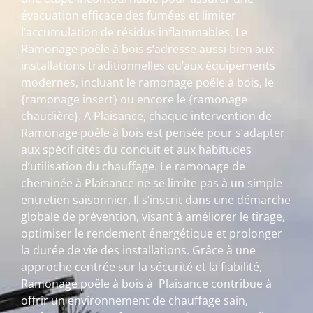
évacuation efficace des fumées et limiter
l’accumulation de résidus inflammables. Le
Ramonage poêle à bois s’adresse aussi bien aux
installations traditionnelles qu’aux équipements
modernes, incluant le ramonage poêle à bois, le
{ramonage insert} ou encore le {ramonage
chaudière}. A Plaisance, chaque intervention de
Ramonage poêle à bois est pensée pour s’adapter
aux spécificités du conduit et aux habitudes
d’utilisation du chauffage. Le ramonage de
cheminée à Plaisance ne se limite pas à un simple
entretien saisonnier. Il s’inscrit dans une démarche
globale de prévention, visant à améliorer le tirage,
optimiser le rendement énergétique et prolonger
la durée de vie des installations. Grâce à une
approche centrée sur la sécurité et la fiabilité,
Ramonage poêle à bois à Plaisance contribue à
offrir un environnement de chauffage sain,