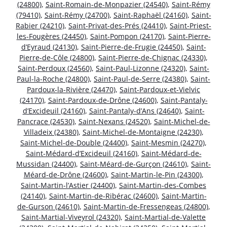
(24800)
,
Saint-Romain-de-Monpazier (24540)
,
Saint-Rémy
(79410)
,
Saint-Rémy (24700)
,
Saint-Raphaël (24160)
,
Saint-
Rabier (24210)
,
Saint-Privat-des-Prés (24410)
,
Saint-Priest-
les-Fougères (24450)
,
Saint-Pompon (24170)
,
Saint-Pierre-
d’Eyraud (24130)
,
Saint-Pierre-de-Frugie (24450)
,
Saint-
Pierre-de-Côle (24800)
,
Saint-Pierre-de-Chignac (24330)
,
Saint-Perdoux (24560)
,
Saint-Paul-Lizonne (24320)
,
Saint-
Paul-la-Roche (24800)
,
Saint-Paul-de-Serre (24380)
,
Saint-
Pardoux-la-Rivière (24470)
,
Saint-Pardoux-et-Vielvic
(24170)
,
Saint-Pardoux-de-Drône (24600)
,
Saint-Pantaly-
d’Excideuil (24160)
,
Saint-Pantaly-d’Ans (24640)
,
Saint-
Pancrace (24530)
,
Saint-Nexans (24520)
,
Saint-Michel-de-
Villadeix (24380)
,
Saint-Michel-de-Montaigne (24230)
,
Saint-Michel-de-Double (24400)
,
Saint-Mesmin (24270)
,
Saint-Médard-d’Excideuil (24160)
,
Saint-Médard-de-
Mussidan (24400)
,
Saint-Méard-de-Gurçon (24610)
,
Saint-
Méard-de-Drône (24600)
,
Saint-Martin-le-Pin (24300)
,
Saint-Martin-l’Astier (24400)
,
Saint-Martin-des-Combes
(24140)
,
Saint-Martin-de-Ribérac (24600)
,
Saint-Martin-
de-Gurson (24610)
,
Saint-Martin-de-Fressengeas (24800)
,
Saint-Martial-Viveyrol (24320)
,
Saint-Martial-de-Valette