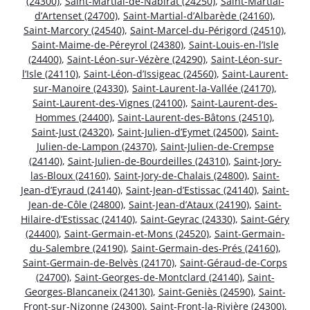
(24300)
,
Saint-Martial-de-Nabirat (24250)
,
Saint-Martial-
d’Artenset (24700)
,
Saint-Martial-d’Albarède (24160)
,
Saint-Marcory (24540)
,
Saint-Marcel-du-Périgord (24510)
,
Saint-Maime-de-Péreyrol (24380)
,
Saint-Louis-en-l’Isle
(24400)
,
Saint-Léon-sur-Vézère (24290)
,
Saint-Léon-sur-
l’Isle (24110)
,
Saint-Léon-d’Issigeac (24560)
,
Saint-Laurent-
sur-Manoire (24330)
,
Saint-Laurent-la-Vallée (24170)
,
Saint-Laurent-des-Vignes (24100)
,
Saint-Laurent-des-
Hommes (24400)
,
Saint-Laurent-des-Bâtons (24510)
,
Saint-Just (24320)
,
Saint-Julien-d’Eymet (24500)
,
Saint-
Julien-de-Lampon (24370)
,
Saint-Julien-de-Crempse
(24140)
,
Saint-Julien-de-Bourdeilles (24310)
,
Saint-Jory-
las-Bloux (24160)
,
Saint-Jory-de-Chalais (24800)
,
Saint-
Jean-d’Eyraud (24140)
,
Saint-Jean-d’Estissac (24140)
,
Saint-
Jean-de-Côle (24800)
,
Saint-Jean-d’Ataux (24190)
,
Saint-
Hilaire-d’Estissac (24140)
,
Saint-Geyrac (24330)
,
Saint-Géry
(24400)
,
Saint-Germain-et-Mons (24520)
,
Saint-Germain-
du-Salembre (24190)
,
Saint-Germain-des-Prés (24160)
,
Saint-Germain-de-Belvès (24170)
,
Saint-Géraud-de-Corps
(24700)
,
Saint-Georges-de-Montclard (24140)
,
Saint-
Georges-Blancaneix (24130)
,
Saint-Geniès (24590)
,
Saint-
Front-sur-Nizonne (24300)
,
Saint-Front-la-Rivière (24300)
,