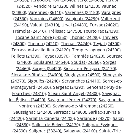
(24520)
,
Vendoire (24320)
,
Vélines (24230)
,
Vaunac
(24800)
,
Varennes (86110)
,
Varennes (24150)
,
Varaignes
(24360)
,
Vanxains (24600)
,
Valojoulx (24290)
,
Vallereuil
(24190)
,
Valeuil (24310)
,
Urval (24480)
,
Tursac (24620)
,
Trémolat (24510)
,
Trélissac (24750)
,
Tourtoirac (24390)
,
Tocane-Saint-Apre (24350)
,
Thonac (24290)
,
Thiviers
(24800)
,
Thenon (24210)
,
Thénac (24240)
,
Teyjat (24300)
,
Terrasson-Lavilledieu (24120)
,
Temple-Laguyon (24390)
,
Teillots (24390)
,
Tayac (33570)
,
Tamniès (24620)
,
Sourzac
(24400)
,
Soulaures (24540)
,
Soudat (24360)
,
Sorges
(24460)
,
Sorges (24420)
,
Siorac-en-Périgord (24170)
,
Siorac-de-Ribérac (24600)
,
Singleyrac (24500)
,
Simeyrols
(24370)
,
Sigoulès (24240)
,
Servanches (24410)
,
Serres-et-
Montguyard (24500)
,
Sergeac (24290)
,
Sencenac-Puy-de-
Fourches (24310)
,
Sceau-Saint-Angel (24300)
,
Savignac-
les-Églises (24420)
,
Savignac-Lédrier (24270)
,
Savignac-de-
Nontron (24300)
,
Savignac-de-Miremont (24260)
,
Saussignac (24240)
,
Sarrazac (24800)
,
Sarliac-sur-l’Isle
(24420)
,
Sarlat-la-Canéda (24200)
,
Sarlande (24270)
,
Salon
(24380)
,
Salles-de-Belvès (24170)
,
Salignac-Eyvigues
(24590)
,
Salignac (33240)
,
Salagnac (24160)
,
Sainte-Trie