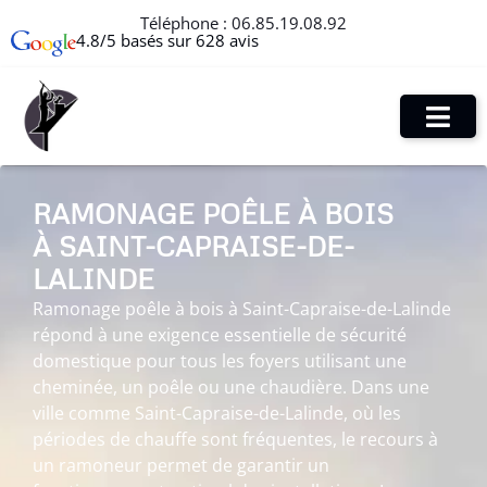
Téléphone :
06.85.19.08.92
4.8/5 basés sur 628 avis
RAMONAGE POÊLE À BOIS
À SAINT-CAPRAISE-DE-
LALINDE
Ramonage poêle à bois à Saint-Capraise-de-Lalinde
répond à une exigence essentielle de sécurité
domestique pour tous les foyers utilisant une
cheminée, un poêle ou une chaudière. Dans une
ville comme Saint-Capraise-de-Lalinde, où les
périodes de chauffe sont fréquentes, le recours à
un ramoneur permet de garantir un