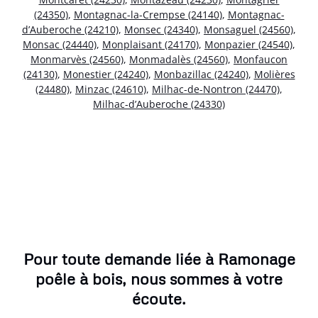
(24350)
,
Montagnac-la-Crempse (24140)
,
Montagnac-
d’Auberoche (24210)
,
Monsec (24340)
,
Monsaguel (24560)
,
Monsac (24440)
,
Monplaisant (24170)
,
Monpazier (24540)
,
Monmarvès (24560)
,
Monmadalès (24560)
,
Monfaucon
(24130)
,
Monestier (24240)
,
Monbazillac (24240)
,
Molières
(24480)
,
Minzac (24610)
,
Milhac-de-Nontron (24470)
,
Milhac-d’Auberoche (24330)
Pour toute demande liée à Ramonage
poêle à bois, nous sommes à votre
écoute.