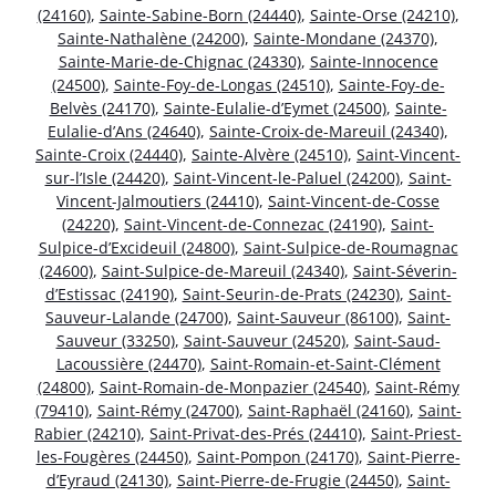
(24160)
,
Sainte-Sabine-Born (24440)
,
Sainte-Orse (24210)
,
Sainte-Nathalène (24200)
,
Sainte-Mondane (24370)
,
Sainte-Marie-de-Chignac (24330)
,
Sainte-Innocence
(24500)
,
Sainte-Foy-de-Longas (24510)
,
Sainte-Foy-de-
Belvès (24170)
,
Sainte-Eulalie-d’Eymet (24500)
,
Sainte-
Eulalie-d’Ans (24640)
,
Sainte-Croix-de-Mareuil (24340)
,
Sainte-Croix (24440)
,
Sainte-Alvère (24510)
,
Saint-Vincent-
sur-l’Isle (24420)
,
Saint-Vincent-le-Paluel (24200)
,
Saint-
Vincent-Jalmoutiers (24410)
,
Saint-Vincent-de-Cosse
(24220)
,
Saint-Vincent-de-Connezac (24190)
,
Saint-
Sulpice-d’Excideuil (24800)
,
Saint-Sulpice-de-Roumagnac
(24600)
,
Saint-Sulpice-de-Mareuil (24340)
,
Saint-Séverin-
d’Estissac (24190)
,
Saint-Seurin-de-Prats (24230)
,
Saint-
Sauveur-Lalande (24700)
,
Saint-Sauveur (86100)
,
Saint-
Sauveur (33250)
,
Saint-Sauveur (24520)
,
Saint-Saud-
Lacoussière (24470)
,
Saint-Romain-et-Saint-Clément
(24800)
,
Saint-Romain-de-Monpazier (24540)
,
Saint-Rémy
(79410)
,
Saint-Rémy (24700)
,
Saint-Raphaël (24160)
,
Saint-
Rabier (24210)
,
Saint-Privat-des-Prés (24410)
,
Saint-Priest-
les-Fougères (24450)
,
Saint-Pompon (24170)
,
Saint-Pierre-
d’Eyraud (24130)
,
Saint-Pierre-de-Frugie (24450)
,
Saint-