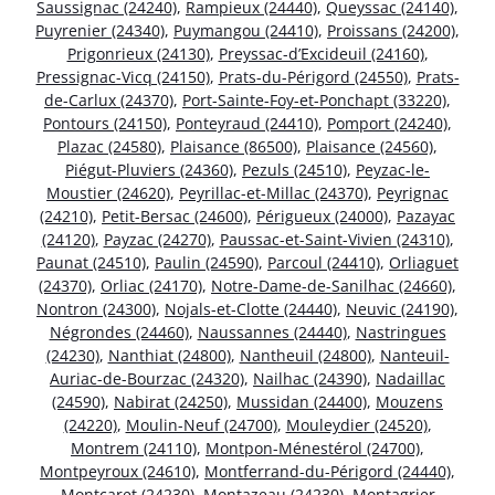
Saussignac (24240)
,
Rampieux (24440)
,
Queyssac (24140)
,
Puyrenier (24340)
,
Puymangou (24410)
,
Proissans (24200)
,
Prigonrieux (24130)
,
Preyssac-d’Excideuil (24160)
,
Pressignac-Vicq (24150)
,
Prats-du-Périgord (24550)
,
Prats-
de-Carlux (24370)
,
Port-Sainte-Foy-et-Ponchapt (33220)
,
Pontours (24150)
,
Ponteyraud (24410)
,
Pomport (24240)
,
Plazac (24580)
,
Plaisance (86500)
,
Plaisance (24560)
,
Piégut-Pluviers (24360)
,
Pezuls (24510)
,
Peyzac-le-
Moustier (24620)
,
Peyrillac-et-Millac (24370)
,
Peyrignac
(24210)
,
Petit-Bersac (24600)
,
Périgueux (24000)
,
Pazayac
(24120)
,
Payzac (24270)
,
Paussac-et-Saint-Vivien (24310)
,
Paunat (24510)
,
Paulin (24590)
,
Parcoul (24410)
,
Orliaguet
(24370)
,
Orliac (24170)
,
Notre-Dame-de-Sanilhac (24660)
,
Nontron (24300)
,
Nojals-et-Clotte (24440)
,
Neuvic (24190)
,
Négrondes (24460)
,
Naussannes (24440)
,
Nastringues
(24230)
,
Nanthiat (24800)
,
Nantheuil (24800)
,
Nanteuil-
Auriac-de-Bourzac (24320)
,
Nailhac (24390)
,
Nadaillac
(24590)
,
Nabirat (24250)
,
Mussidan (24400)
,
Mouzens
(24220)
,
Moulin-Neuf (24700)
,
Mouleydier (24520)
,
Montrem (24110)
,
Montpon-Ménestérol (24700)
,
Montpeyroux (24610)
,
Montferrand-du-Périgord (24440)
,
Montcaret (24230)
,
Montazeau (24230)
,
Montagrier