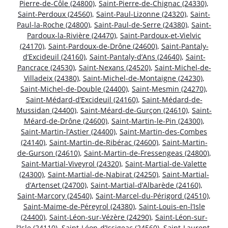
Pierre-de-Côle (24800)
,
Saint-Pierre-de-Chignac (24330)
,
Saint-Perdoux (24560)
,
Saint-Paul-Lizonne (24320)
,
Saint-
Paul-la-Roche (24800)
,
Saint-Paul-de-Serre (24380)
,
Saint-
Pardoux-la-Rivière (24470)
,
Saint-Pardoux-et-Vielvic
(24170)
,
Saint-Pardoux-de-Drône (24600)
,
Saint-Pantaly-
d’Excideuil (24160)
,
Saint-Pantaly-d’Ans (24640)
,
Saint-
Pancrace (24530)
,
Saint-Nexans (24520)
,
Saint-Michel-de-
Villadeix (24380)
,
Saint-Michel-de-Montaigne (24230)
,
Saint-Michel-de-Double (24400)
,
Saint-Mesmin (24270)
,
Saint-Médard-d’Excideuil (24160)
,
Saint-Médard-de-
Mussidan (24400)
,
Saint-Méard-de-Gurçon (24610)
,
Saint-
Méard-de-Drône (24600)
,
Saint-Martin-le-Pin (24300)
,
Saint-Martin-l’Astier (24400)
,
Saint-Martin-des-Combes
(24140)
,
Saint-Martin-de-Ribérac (24600)
,
Saint-Martin-
de-Gurson (24610)
,
Saint-Martin-de-Fressengeas (24800)
,
Saint-Martial-Viveyrol (24320)
,
Saint-Martial-de-Valette
(24300)
,
Saint-Martial-de-Nabirat (24250)
,
Saint-Martial-
d’Artenset (24700)
,
Saint-Martial-d’Albarède (24160)
,
Saint-Marcory (24540)
,
Saint-Marcel-du-Périgord (24510)
,
Saint-Maime-de-Péreyrol (24380)
,
Saint-Louis-en-l’Isle
(24400)
,
Saint-Léon-sur-Vézère (24290)
,
Saint-Léon-sur-
l’Isle (24110)
,
Saint-Léon-d’Issigeac (24560)
,
Saint-Laurent-