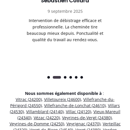
Sébastien Collard
9 septembre 2025
il
Intervention de débistrage efficace et
Ra
professionnelle. La cheminée tire
ri
e
beaucoup mieux depuis. Ponctualité et
ap
.
qualité du travail au rendez-vous.
Nous sommes également disponible à
:
Vitrac (24200)
,
Villetoureix (24600)
,
Villefranche-du-
Périgord (24550)
,
Villefranche-de-Lonchat (24610)
,
Villars
(24530)
,
Villamblard (24140)
,
Villac (24120)
,
Vieux-Mareuil
(24340)
,
Vézac (24220)
,
Veyrines-de-Vergt (24380)
,
Veyrines-de-Domme (24250)
,
Veyrignac (24370)
,
Verteillac
(24320)
,
Vergt-de-Biron (24540)
,
Vergt (24380)
,
Verdon