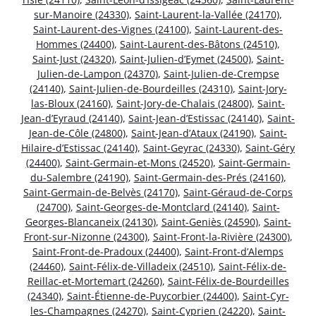
sur-Manoire (24330)
,
Saint-Laurent-la-Vallée (24170)
,
Saint-Laurent-des-Vignes (24100)
,
Saint-Laurent-des-
Hommes (24400)
,
Saint-Laurent-des-Bâtons (24510)
,
Saint-Just (24320)
,
Saint-Julien-d’Eymet (24500)
,
Saint-
Julien-de-Lampon (24370)
,
Saint-Julien-de-Crempse
(24140)
,
Saint-Julien-de-Bourdeilles (24310)
,
Saint-Jory-
las-Bloux (24160)
,
Saint-Jory-de-Chalais (24800)
,
Saint-
Jean-d’Eyraud (24140)
,
Saint-Jean-d’Estissac (24140)
,
Saint-
Jean-de-Côle (24800)
,
Saint-Jean-d’Ataux (24190)
,
Saint-
Hilaire-d’Estissac (24140)
,
Saint-Geyrac (24330)
,
Saint-Géry
(24400)
,
Saint-Germain-et-Mons (24520)
,
Saint-Germain-
du-Salembre (24190)
,
Saint-Germain-des-Prés (24160)
,
Saint-Germain-de-Belvès (24170)
,
Saint-Géraud-de-Corps
(24700)
,
Saint-Georges-de-Montclard (24140)
,
Saint-
Georges-Blancaneix (24130)
,
Saint-Geniès (24590)
,
Saint-
Front-sur-Nizonne (24300)
,
Saint-Front-la-Rivière (24300)
,
Saint-Front-de-Pradoux (24400)
,
Saint-Front-d’Alemps
(24460)
,
Saint-Félix-de-Villadeix (24510)
,
Saint-Félix-de-
Reillac-et-Mortemart (24260)
,
Saint-Félix-de-Bourdeilles
(24340)
,
Saint-Étienne-de-Puycorbier (24400)
,
Saint-Cyr-
les-Champagnes (24270)
,
Saint-Cyprien (24220)
,
Saint-