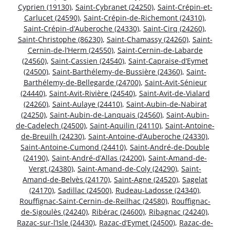
Cyprien (19130)
,
Saint-Cybranet (24250)
,
Saint-Crépin-et-
Carlucet (24590)
,
Saint-Crépin-de-Richemont (24310)
,
Saint-Crépin-d’Auberoche (24330)
,
Saint-Cirq (24260)
,
Saint-Christophe (86230)
,
Saint-Chamassy (24260)
,
Saint-
Cernin-de-l’Herm (24550)
,
Saint-Cernin-de-Labarde
(24560)
,
Saint-Cassien (24540)
,
Saint-Capraise-d’Eymet
(24500)
,
Saint-Barthélemy-de-Bussière (24360)
,
Saint-
Barthélemy-de-Bellegarde (24700)
,
Saint-Avit-Sénieur
(24440)
,
Saint-Avit-Rivière (24540)
,
Saint-Avit-de-Vialard
(24260)
,
Saint-Aulaye (24410)
,
Saint-Aubin-de-Nabirat
(24250)
,
Saint-Aubin-de-Lanquais (24560)
,
Saint-Aubin-
de-Cadelech (24500)
,
Saint-Aquilin (24110)
,
Saint-Antoine-
de-Breuilh (24230)
,
Saint-Antoine-d’Auberoche (24330)
,
Saint-Antoine-Cumond (24410)
,
Saint-André-de-Double
(24190)
,
Saint-André-d’Allas (24200)
,
Saint-Amand-de-
Vergt (24380)
,
Saint-Amand-de-Coly (24290)
,
Saint-
Amand-de-Belvès (24170)
,
Saint-Agne (24520)
,
Sagelat
(24170)
,
Sadillac (24500)
,
Rudeau-Ladosse (24340)
,
Rouffignac-Saint-Cernin-de-Reilhac (24580)
,
Rouffignac-
de-Sigoulès (24240)
,
Ribérac (24600)
,
Ribagnac (24240)
,
Razac-sur-l’Isle (24430)
,
Razac-d’Eymet (24500)
,
Razac-de-