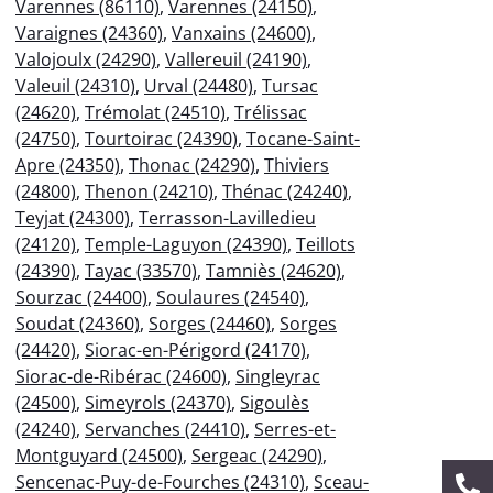
Varennes (86110)
,
Varennes (24150)
,
Varaignes (24360)
,
Vanxains (24600)
,
Valojoulx (24290)
,
Vallereuil (24190)
,
Valeuil (24310)
,
Urval (24480)
,
Tursac
(24620)
,
Trémolat (24510)
,
Trélissac
(24750)
,
Tourtoirac (24390)
,
Tocane-Saint-
Apre (24350)
,
Thonac (24290)
,
Thiviers
(24800)
,
Thenon (24210)
,
Thénac (24240)
,
Teyjat (24300)
,
Terrasson-Lavilledieu
(24120)
,
Temple-Laguyon (24390)
,
Teillots
(24390)
,
Tayac (33570)
,
Tamniès (24620)
,
Sourzac (24400)
,
Soulaures (24540)
,
Soudat (24360)
,
Sorges (24460)
,
Sorges
(24420)
,
Siorac-en-Périgord (24170)
,
Siorac-de-Ribérac (24600)
,
Singleyrac
(24500)
,
Simeyrols (24370)
,
Sigoulès
(24240)
,
Servanches (24410)
,
Serres-et-
Montguyard (24500)
,
Sergeac (24290)
,
Sencenac-Puy-de-Fourches (24310)
,
Sceau-