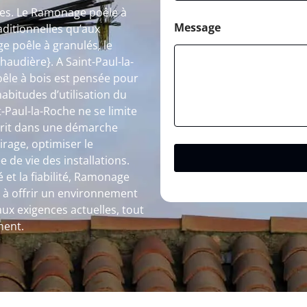
les. Le Ramonage poêle à
Message
aditionnelles qu’aux
 poêle à granulés, le
audière}. A Saint-Paul-la-
êle à bois est pensée pour
habitudes d’utilisation du
Paul-la-Roche ne se limite
nscrit dans une démarche
irage, optimiser le
de vie des installations.
 et la fiabilité, Ramonage
e à offrir un environnement
ux exigences actuelles, tout
ment.