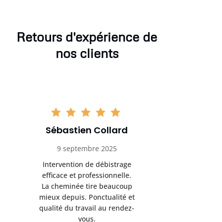
Retours d'expérience de
nos clients
Sébastien Collard
Amand
9 septembre 2025
3 nov
Intervention de débistrage
Ramonag
efficace et professionnelle.
beaucou
La cheminée tire beaucoup
Protection 
mieux depuis. Ponctualité et
après i
qualité du travail au rendez-
conseil
vous.
l’entret