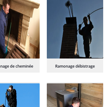
hésitation.
nage de cheminée
Ramonage débistrage