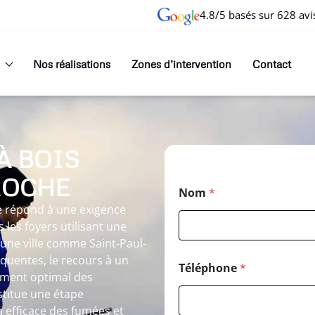
4.8/5 basés sur 628 avi
Nos réalisations
Zones d’intervention
Contact
À BOIS
ROCHE
Nom
*
e répond à une exigence
 les foyers utilisant une
une ville comme Saint-Paul-
équentes, le recours à un
Téléphone
*
ement optimal des
stitue une étape
 efficace des fumées et