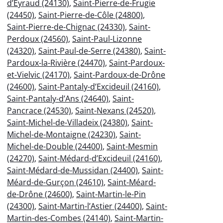
d’Eyraud (24130)
,
Saint-Pierre-de-Frugie
(24450)
,
Saint-Pierre-de-Côle (24800)
,
Saint-Pierre-de-Chignac (24330)
,
Saint-
Perdoux (24560)
,
Saint-Paul-Lizonne
(24320)
,
Saint-Paul-de-Serre (24380)
,
Saint-
Pardoux-la-Rivière (24470)
,
Saint-Pardoux-
et-Vielvic (24170)
,
Saint-Pardoux-de-Drône
(24600)
,
Saint-Pantaly-d’Excideuil (24160)
,
Saint-Pantaly-d’Ans (24640)
,
Saint-
Pancrace (24530)
,
Saint-Nexans (24520)
,
Saint-Michel-de-Villadeix (24380)
,
Saint-
Michel-de-Montaigne (24230)
,
Saint-
Michel-de-Double (24400)
,
Saint-Mesmin
(24270)
,
Saint-Médard-d’Excideuil (24160)
,
Saint-Médard-de-Mussidan (24400)
,
Saint-
Méard-de-Gurçon (24610)
,
Saint-Méard-
de-Drône (24600)
,
Saint-Martin-le-Pin
(24300)
,
Saint-Martin-l’Astier (24400)
,
Saint-
Martin-des-Combes (24140)
,
Saint-Martin-