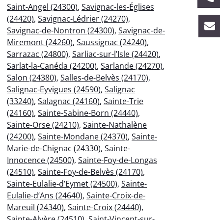
Saint-Angel (24300)
,
Savignac-les-Églises
(24420)
,
Savignac-Lédrier (24270)
,
Savignac-de-Nontron (24300)
,
Savignac-de-
Miremont (24260)
,
Saussignac (24240)
,
Sarrazac (24800)
,
Sarliac-sur-l’Isle (24420)
,
Sarlat-la-Canéda (24200)
,
Sarlande (24270)
,
Salon (24380)
,
Salles-de-Belvès (24170)
,
Salignac-Eyvigues (24590)
,
Salignac
(33240)
,
Salagnac (24160)
,
Sainte-Trie
(24160)
,
Sainte-Sabine-Born (24440)
,
Sainte-Orse (24210)
,
Sainte-Nathalène
(24200)
,
Sainte-Mondane (24370)
,
Sainte-
Marie-de-Chignac (24330)
,
Sainte-
Innocence (24500)
,
Sainte-Foy-de-Longas
(24510)
,
Sainte-Foy-de-Belvès (24170)
,
Sainte-Eulalie-d’Eymet (24500)
,
Sainte-
Eulalie-d’Ans (24640)
,
Sainte-Croix-de-
Mareuil (24340)
,
Sainte-Croix (24440)
,
Sainte-Alvère (24510)
,
Saint-Vincent-sur-