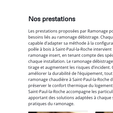
Nos prestations
Les prestations proposées par Ramonage poê
besoins liés au ramonage débistrage. Chaque
capable d’adapter sa méthode à la configurat
poêle à bois à Saint-Paul-la-Roche intervien
ramonage insert, en tenant compte des spéci
chaque installation. Le ramonage débistrage
Lo
tirage et augmentent les risques d’incident
améliorer la durabilité de l’équipement, to
2
ramonage chaudière à Saint-Paul-la-Roche de
Trè
préserver le confort thermique du logement
débist
Saint-Paul-la-Roche accompagne les particulie
Chemi
apportant des solutions adaptées à chaque 
nettoyé
pratiques du ramonage.
nette
re