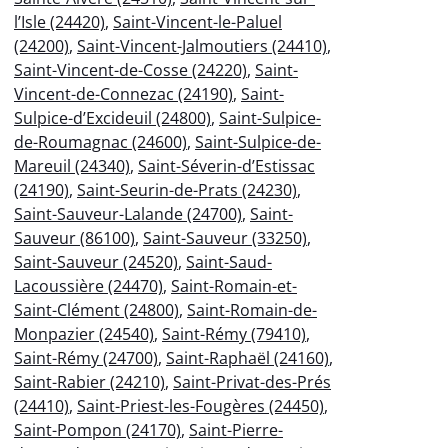
l’Isle (24420)
,
Saint-Vincent-le-Paluel
(24200)
,
Saint-Vincent-Jalmoutiers (24410)
,
Saint-Vincent-de-Cosse (24220)
,
Saint-
Vincent-de-Connezac (24190)
,
Saint-
Sulpice-d’Excideuil (24800)
,
Saint-Sulpice-
de-Roumagnac (24600)
,
Saint-Sulpice-de-
Mareuil (24340)
,
Saint-Séverin-d’Estissac
(24190)
,
Saint-Seurin-de-Prats (24230)
,
Saint-Sauveur-Lalande (24700)
,
Saint-
Sauveur (86100)
,
Saint-Sauveur (33250)
,
Saint-Sauveur (24520)
,
Saint-Saud-
Lacoussière (24470)
,
Saint-Romain-et-
Saint-Clément (24800)
,
Saint-Romain-de-
Monpazier (24540)
,
Saint-Rémy (79410)
,
Saint-Rémy (24700)
,
Saint-Raphaël (24160)
,
Saint-Rabier (24210)
,
Saint-Privat-des-Prés
(24410)
,
Saint-Priest-les-Fougères (24450)
,
Saint-Pompon (24170)
,
Saint-Pierre-