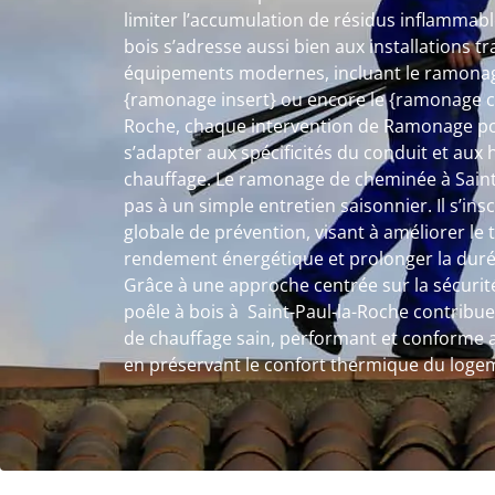
limiter l’accumulation de résidus inflammab
bois s’adresse aussi bien aux installations tr
équipements modernes, incluant le ramonage
{ramonage insert} ou encore le {ramonage ch
Roche, chaque intervention de Ramonage po
s’adapter aux spécificités du conduit et aux 
chauffage. Le ramonage de cheminée à Saint-
pas à un simple entretien saisonnier. Il s’i
globale de prévention, visant à améliorer le t
rendement énergétique et prolonger la durée 
Grâce à une approche centrée sur la sécurité
poêle à bois à Saint-Paul-la-Roche contribu
de chauffage sain, performant et conforme a
en préservant le confort thermique du loge