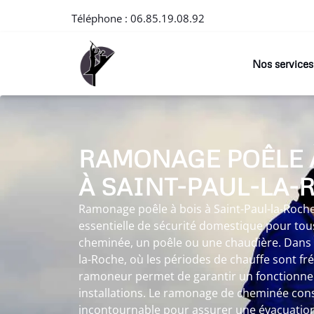
Téléphone :
06.85.19.08.92
Nos services
RAMONAGE POÊLE 
À SAINT-PAUL-LA-
Ramonage poêle à bois à Saint-Paul-la-Roch
essentielle de sécurité domestique pour tous
cheminée, un poêle ou une chaudière. Dans 
la-Roche, où les périodes de chauffe sont fr
ramoneur permet de garantir un fonctionn
installations. Le ramonage de cheminée con
incontournable pour assurer une évacuation