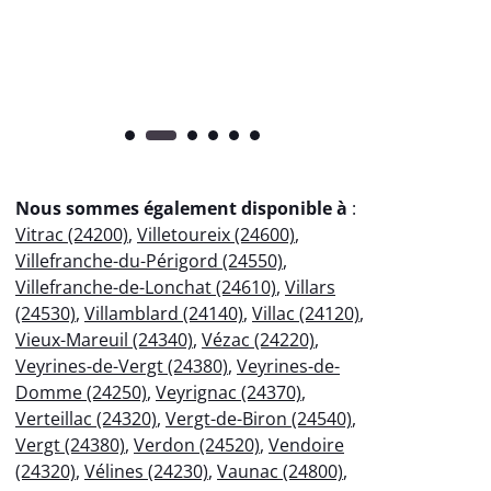
pr
Nous sommes également disponible à
:
Vitrac (24200)
,
Villetoureix (24600)
,
Villefranche-du-Périgord (24550)
,
Villefranche-de-Lonchat (24610)
,
Villars
(24530)
,
Villamblard (24140)
,
Villac (24120)
,
Vieux-Mareuil (24340)
,
Vézac (24220)
,
Veyrines-de-Vergt (24380)
,
Veyrines-de-
Domme (24250)
,
Veyrignac (24370)
,
Verteillac (24320)
,
Vergt-de-Biron (24540)
,
Vergt (24380)
,
Verdon (24520)
,
Vendoire
(24320)
,
Vélines (24230)
,
Vaunac (24800)
,