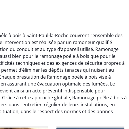
le à bois à Saint-Paul-la-Roche couvrent l’ensemble des
 intervention est réalisée par un ramoneur qualifié
ion du conduit et au type d’appareil utilisé. Ramonage
t aussi bien pour le ramonage poêle à bois que pour le
ficités techniques et des exigences de sécurité propres à
 permet d’éliminer les dépôts tenaces qui nuisent au
ïc Marchand
Claire Vautrin
. Chaque prestation de Ramonage poêle à bois vise à
ut en assurant une évacuation optimale des fumées. Le
4 janvier 2026
21 juin 2025
vient ainsi un acte préventif indispensable pour
s bon travail de
Ramonage très bien réalisé,
. Grâce à cette approche globale, Ramonage poêle à bois à
rage et ramonage.
travail propre et soigné.
rs dans l’entretien régulier de leurs installations, en
née parfaitement
Toutes les explications ont
situation, dans le respect des normes et des bonnes
e et fonctionnement
été claires et le conduit a été
ment amélioré. Je
laissé impeccable. Service
commande sans
sérieux et rassurant.