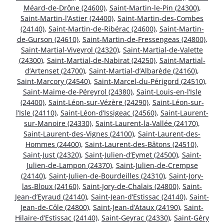
Méard-de-Drône (24600)
,
Saint-Martin-le-Pin (24300)
,
Saint-Martin-l’Astier (24400)
,
Saint-Martin-des-Combes
(24140)
,
Saint-Martin-de-Ribérac (24600)
,
Saint-Martin-
de-Gurson (24610)
,
Saint-Martin-de-Fressengeas (24800)
,
Saint-Martial-Viveyrol (24320)
,
Saint-Martial-de-Valette
(24300)
,
Saint-Martial-de-Nabirat (24250)
,
Saint-Martial-
d’Artenset (24700)
,
Saint-Martial-d’Albarède (24160)
,
Saint-Marcory (24540)
,
Saint-Marcel-du-Périgord (24510)
,
Saint-Maime-de-Péreyrol (24380)
,
Saint-Louis-en-l’Isle
(24400)
,
Saint-Léon-sur-Vézère (24290)
,
Saint-Léon-sur-
l’Isle (24110)
,
Saint-Léon-d’Issigeac (24560)
,
Saint-Laurent-
sur-Manoire (24330)
,
Saint-Laurent-la-Vallée (24170)
,
Saint-Laurent-des-Vignes (24100)
,
Saint-Laurent-des-
Hommes (24400)
,
Saint-Laurent-des-Bâtons (24510)
,
Saint-Just (24320)
,
Saint-Julien-d’Eymet (24500)
,
Saint-
Julien-de-Lampon (24370)
,
Saint-Julien-de-Crempse
(24140)
,
Saint-Julien-de-Bourdeilles (24310)
,
Saint-Jory-
las-Bloux (24160)
,
Saint-Jory-de-Chalais (24800)
,
Saint-
Jean-d’Eyraud (24140)
,
Saint-Jean-d’Estissac (24140)
,
Saint-
Jean-de-Côle (24800)
,
Saint-Jean-d’Ataux (24190)
,
Saint-
Hilaire-d’Estissac (24140)
,
Saint-Geyrac (24330)
,
Saint-Géry