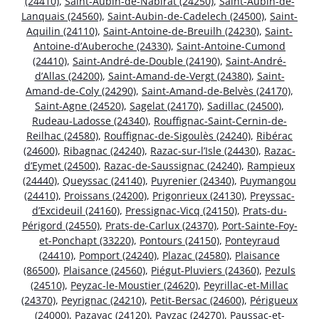
(24410)
,
Saint-Aubin-de-Nabirat (24250)
,
Saint-Aubin-de-
Lanquais (24560)
,
Saint-Aubin-de-Cadelech (24500)
,
Saint-
Aquilin (24110)
,
Saint-Antoine-de-Breuilh (24230)
,
Saint-
Antoine-d’Auberoche (24330)
,
Saint-Antoine-Cumond
(24410)
,
Saint-André-de-Double (24190)
,
Saint-André-
d’Allas (24200)
,
Saint-Amand-de-Vergt (24380)
,
Saint-
Amand-de-Coly (24290)
,
Saint-Amand-de-Belvès (24170)
,
Saint-Agne (24520)
,
Sagelat (24170)
,
Sadillac (24500)
,
Rudeau-Ladosse (24340)
,
Rouffignac-Saint-Cernin-de-
Reilhac (24580)
,
Rouffignac-de-Sigoulès (24240)
,
Ribérac
(24600)
,
Ribagnac (24240)
,
Razac-sur-l’Isle (24430)
,
Razac-
d’Eymet (24500)
,
Razac-de-Saussignac (24240)
,
Rampieux
(24440)
,
Queyssac (24140)
,
Puyrenier (24340)
,
Puymangou
(24410)
,
Proissans (24200)
,
Prigonrieux (24130)
,
Preyssac-
d’Excideuil (24160)
,
Pressignac-Vicq (24150)
,
Prats-du-
Périgord (24550)
,
Prats-de-Carlux (24370)
,
Port-Sainte-Foy-
et-Ponchapt (33220)
,
Pontours (24150)
,
Ponteyraud
(24410)
,
Pomport (24240)
,
Plazac (24580)
,
Plaisance
(86500)
,
Plaisance (24560)
,
Piégut-Pluviers (24360)
,
Pezuls
(24510)
,
Peyzac-le-Moustier (24620)
,
Peyrillac-et-Millac
(24370)
,
Peyrignac (24210)
,
Petit-Bersac (24600)
,
Périgueux
(24000)
,
Pazayac (24120)
,
Payzac (24270)
,
Paussac-et-