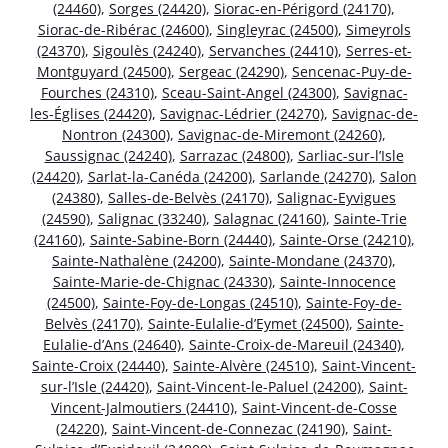
(24460)
,
Sorges (24420)
,
Siorac-en-Périgord (24170)
,
Siorac-de-Ribérac (24600)
,
Singleyrac (24500)
,
Simeyrols
(24370)
,
Sigoulès (24240)
,
Servanches (24410)
,
Serres-et-
Montguyard (24500)
,
Sergeac (24290)
,
Sencenac-Puy-de-
Fourches (24310)
,
Sceau-Saint-Angel (24300)
,
Savignac-
les-Églises (24420)
,
Savignac-Lédrier (24270)
,
Savignac-de-
Nontron (24300)
,
Savignac-de-Miremont (24260)
,
Saussignac (24240)
,
Sarrazac (24800)
,
Sarliac-sur-l’Isle
(24420)
,
Sarlat-la-Canéda (24200)
,
Sarlande (24270)
,
Salon
(24380)
,
Salles-de-Belvès (24170)
,
Salignac-Eyvigues
(24590)
,
Salignac (33240)
,
Salagnac (24160)
,
Sainte-Trie
(24160)
,
Sainte-Sabine-Born (24440)
,
Sainte-Orse (24210)
,
Sainte-Nathalène (24200)
,
Sainte-Mondane (24370)
,
Sainte-Marie-de-Chignac (24330)
,
Sainte-Innocence
(24500)
,
Sainte-Foy-de-Longas (24510)
,
Sainte-Foy-de-
Belvès (24170)
,
Sainte-Eulalie-d’Eymet (24500)
,
Sainte-
Eulalie-d’Ans (24640)
,
Sainte-Croix-de-Mareuil (24340)
,
Sainte-Croix (24440)
,
Sainte-Alvère (24510)
,
Saint-Vincent-
sur-l’Isle (24420)
,
Saint-Vincent-le-Paluel (24200)
,
Saint-
Vincent-Jalmoutiers (24410)
,
Saint-Vincent-de-Cosse
(24220)
,
Saint-Vincent-de-Connezac (24190)
,
Saint-