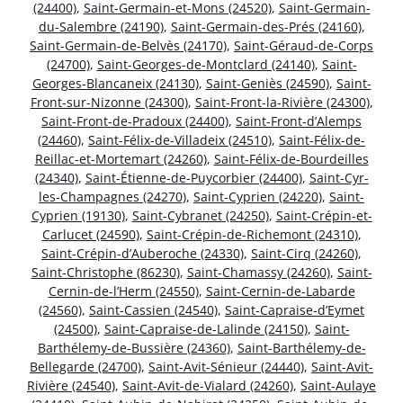
(24400)
,
Saint-Germain-et-Mons (24520)
,
Saint-Germain-
du-Salembre (24190)
,
Saint-Germain-des-Prés (24160)
,
Saint-Germain-de-Belvès (24170)
,
Saint-Géraud-de-Corps
(24700)
,
Saint-Georges-de-Montclard (24140)
,
Saint-
Georges-Blancaneix (24130)
,
Saint-Geniès (24590)
,
Saint-
Front-sur-Nizonne (24300)
,
Saint-Front-la-Rivière (24300)
,
Saint-Front-de-Pradoux (24400)
,
Saint-Front-d’Alemps
(24460)
,
Saint-Félix-de-Villadeix (24510)
,
Saint-Félix-de-
Reillac-et-Mortemart (24260)
,
Saint-Félix-de-Bourdeilles
(24340)
,
Saint-Étienne-de-Puycorbier (24400)
,
Saint-Cyr-
les-Champagnes (24270)
,
Saint-Cyprien (24220)
,
Saint-
Cyprien (19130)
,
Saint-Cybranet (24250)
,
Saint-Crépin-et-
Carlucet (24590)
,
Saint-Crépin-de-Richemont (24310)
,
Saint-Crépin-d’Auberoche (24330)
,
Saint-Cirq (24260)
,
Saint-Christophe (86230)
,
Saint-Chamassy (24260)
,
Saint-
Cernin-de-l’Herm (24550)
,
Saint-Cernin-de-Labarde
(24560)
,
Saint-Cassien (24540)
,
Saint-Capraise-d’Eymet
(24500)
,
Saint-Capraise-de-Lalinde (24150)
,
Saint-
Barthélemy-de-Bussière (24360)
,
Saint-Barthélemy-de-
Bellegarde (24700)
,
Saint-Avit-Sénieur (24440)
,
Saint-Avit-
Rivière (24540)
,
Saint-Avit-de-Vialard (24260)
,
Saint-Aulaye