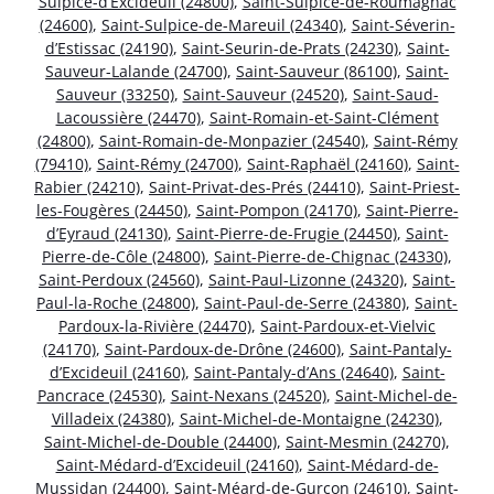
Sulpice-d’Excideuil (24800)
,
Saint-Sulpice-de-Roumagnac
(24600)
,
Saint-Sulpice-de-Mareuil (24340)
,
Saint-Séverin-
d’Estissac (24190)
,
Saint-Seurin-de-Prats (24230)
,
Saint-
Sauveur-Lalande (24700)
,
Saint-Sauveur (86100)
,
Saint-
Sauveur (33250)
,
Saint-Sauveur (24520)
,
Saint-Saud-
Lacoussière (24470)
,
Saint-Romain-et-Saint-Clément
(24800)
,
Saint-Romain-de-Monpazier (24540)
,
Saint-Rémy
(79410)
,
Saint-Rémy (24700)
,
Saint-Raphaël (24160)
,
Saint-
Rabier (24210)
,
Saint-Privat-des-Prés (24410)
,
Saint-Priest-
les-Fougères (24450)
,
Saint-Pompon (24170)
,
Saint-Pierre-
d’Eyraud (24130)
,
Saint-Pierre-de-Frugie (24450)
,
Saint-
Pierre-de-Côle (24800)
,
Saint-Pierre-de-Chignac (24330)
,
Saint-Perdoux (24560)
,
Saint-Paul-Lizonne (24320)
,
Saint-
Paul-la-Roche (24800)
,
Saint-Paul-de-Serre (24380)
,
Saint-
Pardoux-la-Rivière (24470)
,
Saint-Pardoux-et-Vielvic
(24170)
,
Saint-Pardoux-de-Drône (24600)
,
Saint-Pantaly-
d’Excideuil (24160)
,
Saint-Pantaly-d’Ans (24640)
,
Saint-
Pancrace (24530)
,
Saint-Nexans (24520)
,
Saint-Michel-de-
Villadeix (24380)
,
Saint-Michel-de-Montaigne (24230)
,
Saint-Michel-de-Double (24400)
,
Saint-Mesmin (24270)
,
Saint-Médard-d’Excideuil (24160)
,
Saint-Médard-de-
Mussidan (24400)
,
Saint-Méard-de-Gurçon (24610)
,
Saint-