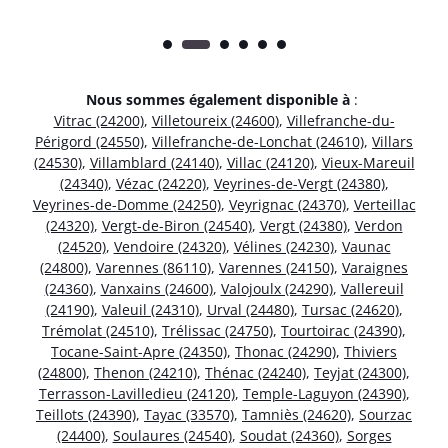
Nous sommes également disponible à
:
Vitrac (24200)
,
Villetoureix (24600)
,
Villefranche-du-
Périgord (24550)
,
Villefranche-de-Lonchat (24610)
,
Villars
(24530)
,
Villamblard (24140)
,
Villac (24120)
,
Vieux-Mareuil
(24340)
,
Vézac (24220)
,
Veyrines-de-Vergt (24380)
,
Veyrines-de-Domme (24250)
,
Veyrignac (24370)
,
Verteillac
(24320)
,
Vergt-de-Biron (24540)
,
Vergt (24380)
,
Verdon
(24520)
,
Vendoire (24320)
,
Vélines (24230)
,
Vaunac
(24800)
,
Varennes (86110)
,
Varennes (24150)
,
Varaignes
(24360)
,
Vanxains (24600)
,
Valojoulx (24290)
,
Vallereuil
(24190)
,
Valeuil (24310)
,
Urval (24480)
,
Tursac (24620)
,
Trémolat (24510)
,
Trélissac (24750)
,
Tourtoirac (24390)
,
Tocane-Saint-Apre (24350)
,
Thonac (24290)
,
Thiviers
(24800)
,
Thenon (24210)
,
Thénac (24240)
,
Teyjat (24300)
,
Terrasson-Lavilledieu (24120)
,
Temple-Laguyon (24390)
,
Teillots (24390)
,
Tayac (33570)
,
Tamniès (24620)
,
Sourzac
(24400)
,
Soulaures (24540)
,
Soudat (24360)
,
Sorges