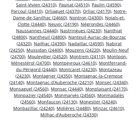
Saint-Vivien (24310)
,
Paunat (24510)
,
Paulin (24590)
,
Parcoul (24410)
,
Orliaguet (24370)
,
Orliac (24170)
,
Notre-
Dame-de-Sanilhac (24660)
,
Nontron (24300)
,
Nojals-et-
Clotte (24440)
,
Neuvic (24190)
,
Négrondes (24460)
,
Naussannes (24440)
,
Nastringues (24230)
,
Nanthiat
(24800)
,
Nantheuil (24800)
,
Nanteuil-Auriac-de-Bourzac
(24320)
,
Nailhac (24390)
,
Nadaillac (24590)
,
Nabirat
(24250)
,
Mussidan (24400)
,
Mouzens (24220)
,
Moulin-Neuf
(24700)
,
Mouleydier (24520)
,
Montrem (24110)
,
Montpon-
Ménestérol (24700)
,
Montpeyroux (24610)
,
Montferrand-
du-Périgord (24440)
,
Montcaret (24230)
,
Montazeau
(24230)
,
Montagrier (24350)
,
Montagnac-la-Crempse
(24140)
,
Montagnac-d’Auberoche (24210)
,
Monsec (24340)
,
Monsaguel (24560)
,
Monsac (24440)
,
Monplaisant (24170)
,
Monpazier (24540)
,
Monmarvès (24560)
,
Monmadalès
(24560)
,
Monfaucon (24130)
,
Monestier (24240)
,
Monbazillac (24240)
,
Molières (24480)
,
Minzac (24610)
,
Milhac-d’Auberoche (24330)