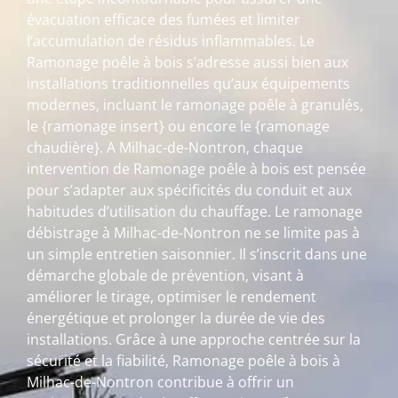
évacuation efficace des fumées et limiter
l’accumulation de résidus inflammables. Le
Ramonage poêle à bois s’adresse aussi bien aux
installations traditionnelles qu’aux équipements
modernes, incluant le ramonage poêle à granulés,
le {ramonage insert} ou encore le {ramonage
chaudière}. A Milhac-de-Nontron, chaque
intervention de Ramonage poêle à bois est pensée
pour s’adapter aux spécificités du conduit et aux
habitudes d’utilisation du chauffage. Le ramonage
débistrage à Milhac-de-Nontron ne se limite pas à
un simple entretien saisonnier. Il s’inscrit dans une
démarche globale de prévention, visant à
améliorer le tirage, optimiser le rendement
énergétique et prolonger la durée de vie des
installations. Grâce à une approche centrée sur la
sécurité et la fiabilité, Ramonage poêle à bois à
Milhac-de-Nontron contribue à offrir un