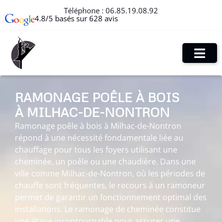
Téléphone :
06.85.19.08.92
4.8/5 basés sur 628 avis
RAMONAGE POÊLE À BOIS
À MILHAC-DE-NONTRON
Ramonage poêle à bois à Milhac-de-Nontron
répond à une nécessité fondamentale liée au
chauffage pour tous les foyers utilisant une
cheminée, un poêle ou une chaudière. Dans une
ville comme Milhac-de-Nontron, où les périodes de
chauffe sont fréquentes, le recours à un ramoneur
permet de garantir un fonctionnement optimal des
installations. Le ramonage de cheminée constitue
une étape incontournable pour assurer une