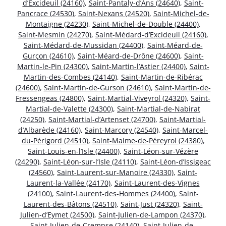
d’Excideuil (24160)
,
Saint-Pantaly-d’Ans (24640)
,
Saint-
Pancrace (24530)
,
Saint-Nexans (24520)
,
Saint-Michel-de-
Montaigne (24230)
,
Saint-Michel-de-Double (24400)
,
Saint-Mesmin (24270)
,
Saint-Médard-d’Excideuil (24160)
,
Saint-Médard-de-Mussidan (24400)
,
Saint-Méard-de-
Gurçon (24610)
,
Saint-Méard-de-Drône (24600)
,
Saint-
Martin-le-Pin (24300)
,
Saint-Martin-l’Astier (24400)
,
Saint-
Martin-des-Combes (24140)
,
Saint-Martin-de-Ribérac
(24600)
,
Saint-Martin-de-Gurson (24610)
,
Saint-Martin-de-
Fressengeas (24800)
,
Saint-Martial-Viveyrol (24320)
,
Saint-
Martial-de-Valette (24300)
,
Saint-Martial-de-Nabirat
(24250)
,
Saint-Martial-d’Artenset (24700)
,
Saint-Martial-
d’Albarède (24160)
,
Saint-Marcory (24540)
,
Saint-Marcel-
du-Périgord (24510)
,
Saint-Maime-de-Péreyrol (24380)
,
Saint-Louis-en-l’Isle (24400)
,
Saint-Léon-sur-Vézère
(24290)
,
Saint-Léon-sur-l’Isle (24110)
,
Saint-Léon-d’Issigeac
(24560)
,
Saint-Laurent-sur-Manoire (24330)
,
Saint-
Laurent-la-Vallée (24170)
,
Saint-Laurent-des-Vignes
(24100)
,
Saint-Laurent-des-Hommes (24400)
,
Saint-
Laurent-des-Bâtons (24510)
,
Saint-Just (24320)
,
Saint-
Julien-d’Eymet (24500)
,
Saint-Julien-de-Lampon (24370)
,
Saint-Julien-de-Crempse (24140)
,
Saint-Julien-de-