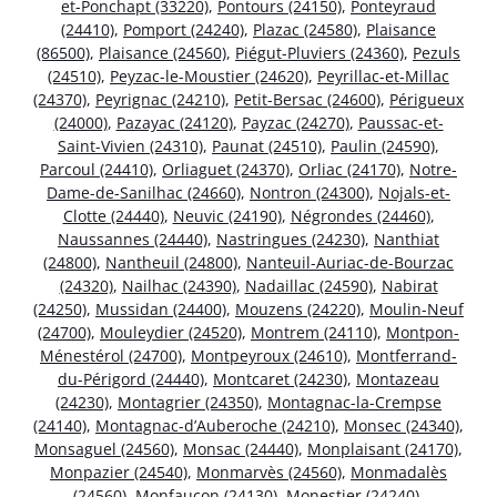
et-Ponchapt (33220)
,
Pontours (24150)
,
Ponteyraud
(24410)
,
Pomport (24240)
,
Plazac (24580)
,
Plaisance
(86500)
,
Plaisance (24560)
,
Piégut-Pluviers (24360)
,
Pezuls
(24510)
,
Peyzac-le-Moustier (24620)
,
Peyrillac-et-Millac
(24370)
,
Peyrignac (24210)
,
Petit-Bersac (24600)
,
Périgueux
(24000)
,
Pazayac (24120)
,
Payzac (24270)
,
Paussac-et-
Saint-Vivien (24310)
,
Paunat (24510)
,
Paulin (24590)
,
Parcoul (24410)
,
Orliaguet (24370)
,
Orliac (24170)
,
Notre-
Dame-de-Sanilhac (24660)
,
Nontron (24300)
,
Nojals-et-
Clotte (24440)
,
Neuvic (24190)
,
Négrondes (24460)
,
Naussannes (24440)
,
Nastringues (24230)
,
Nanthiat
(24800)
,
Nantheuil (24800)
,
Nanteuil-Auriac-de-Bourzac
(24320)
,
Nailhac (24390)
,
Nadaillac (24590)
,
Nabirat
(24250)
,
Mussidan (24400)
,
Mouzens (24220)
,
Moulin-Neuf
(24700)
,
Mouleydier (24520)
,
Montrem (24110)
,
Montpon-
Ménestérol (24700)
,
Montpeyroux (24610)
,
Montferrand-
du-Périgord (24440)
,
Montcaret (24230)
,
Montazeau
(24230)
,
Montagrier (24350)
,
Montagnac-la-Crempse
(24140)
,
Montagnac-d’Auberoche (24210)
,
Monsec (24340)
,
Monsaguel (24560)
,
Monsac (24440)
,
Monplaisant (24170)
,
Monpazier (24540)
,
Monmarvès (24560)
,
Monmadalès
(24560)
,
Monfaucon (24130)
,
Monestier (24240)
,