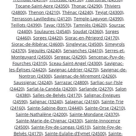
Tocane-Saint-Apre (24350)
,
Thonac (24290)
,
Thiviers
(24800)
,
Thenon (24210)
,
Thénac (24240)
,
Teyjat (24300)
,
Terrasson-Lavilledieu (24120)
,
Temple-Laguyon (24390)
,
Teillots (24390)
,
Tayac (33570)
,
Tamniès (24620)
,
Sourzac
(24400)
,
Soulaures (24540)
,
Soudat (24360)
,
Sorges
(24460)
,
Sorges (24420)
,
Siorac-en-Périgord (24170)
,
Siorac-de-Ribérac (24600)
,
Singleyrac (24500)
,
Simeyrols
(24370)
,
Sigoulès (24240)
,
Servanches (24410)
,
Serres-et-
Montguyard (24500)
,
Sergeac (24290)
,
Sencenac-Puy-de-
Fourches (24310)
,
Sceau-Saint-Angel (24300)
,
Savignac-
les-Églises (24420)
,
Savignac-Lédrier (24270)
,
Savignac-de-
Nontron (24300)
,
Savignac-de-Miremont (24260)
,
Saussignac (24240)
,
Sarrazac (24800)
,
Sarliac-sur-l’Isle
(24420)
,
Sarlat-la-Canéda (24200)
,
Sarlande (24270)
,
Salon
(24380)
,
Salles-de-Belvès (24170)
,
Salignac-Eyvigues
(24590)
,
Salignac (33240)
,
Salagnac (24160)
,
Sainte-Trie
(24160)
,
Sainte-Sabine-Born (24440)
,
Sainte-Orse (24210)
,
Sainte-Nathalène (24200)
,
Sainte-Mondane (24370)
,
Sainte-Marie-de-Chignac (24330)
,
Sainte-Innocence
(24500)
,
Sainte-Foy-de-Longas (24510)
,
Sainte-Foy-de-
Belvès (24170)
,
Sainte-Eulalie-d’Eymet (24500)
,
Sainte-