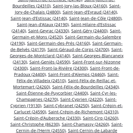
Bourdeilles (24310)
,
Saint-Jory-las-Bloux (24160)
,
Saint-
Jory-de-Chalais (24800)
,
Saint-Jean-d’Eyraud (24140)
,
Saint-Jean-d’Estissac (24140)
,
Saint-Jean-de-Côle (24800)
,
Saint-Jean-d’Ataux (24190)
,
Saint-Hilaire-d’Estissac
(24140)
,
Saint-Geyrac (24330)
,
Saint-Géry (24400)
,
Saint-
Germain-et-Mons (24520)
,
Saint-Germain-du-Salembre
(24190)
,
Saint-Germain-des-Prés (24160)
,
Saint-Germain-
de-Belvès (24170)
,
Saint-Géraud-de-Corps (24700)
,
Saint-
Georges-de-Montclard (24140)
,
Saint-Georges-Blancaneix
(24130)
,
Saint-Geniès (24590)
,
Saint-Front-sur-Nizonne
(24300)
,
Saint-Front-la-Rivière (24300)
,
Saint-Front-de-
Pradoux (24400)
,
Saint-Front-d’Alemps (24460)
,
Saint-
Félix-de-Villadeix (24510)
,
Saint-Félix-de-Reillac-et-
Mortemart (24260)
,
Saint-Félix-de-Bourdeilles (24340)
,
Saint-Étienne-de-Puycorbier (24400)
,
Saint-Cyr-les-
Champagnes (24270)
,
Saint-Cyprien (24220)
,
Saint-
Cyprien (19130)
,
Saint-Cybranet (24250)
,
Saint-Crépin-et-
Carlucet (24590)
,
Saint-Crépin-de-Richemont (24310)
,
Saint-Crépin-d’Auberoche (24330)
,
Saint-Cirq (24260)
,
Saint-Christophe (86230)
,
Saint-Chamassy (24260)
,
Saint-
Cernin-de-l’Herm (24550)
,
Saint-Cernin-de-Labarde