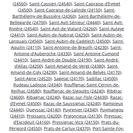
(24560)
,
Saint-Cassien (24540)
,
Saint-Capraise-d’Eymet
(24500)
,
Saint-Capraise-de-Lalinde (24150)
,
Saint-
Barthélemy-de-Bussière (24360)
,
Saint-Barthélemy-de-
Bellegarde (24700)
,
Saint-Avit-Sénieur (24440)
,
Saint-Avit-
Rivière (24540)
,
Saint-Avit-de-Vialard (24260)
,
Saint-Aulaye
(24410)
,
Saint-Aubin-de-Nabirat (24250)
,
Saint-Aubin-de-
Lanquais (24560)
,
Saint-Aubin-de-Cadelech (24500)
,
Saint-
Aquilin (24110)
,
Saint-Antoine-de-Breuilh (24230)
,
Saint-
Antoine-d’Auberoche (24330)
,
Saint-Antoine-Cumond
(24410)
,
Saint-André-de-Double (24190)
,
Saint-André-
d’Allas (24200)
,
Saint-Amand-de-Vergt (24380)
,
Saint-
Amand-de-Coly (24290)
,
Saint-Amand-de-Belvès (24170)
,
Saint-Agne (24520)
,
Sagelat (24170)
,
Sadillac (24500)
,
Rudeau-Ladosse (24340)
,
Rouffignac-Saint-Cernin-de-
Reilhac (24580)
,
Rouffignac-de-Sigoulès (24240)
,
Ribérac
(24600)
,
Ribagnac (24240)
,
Razac-sur-l’Isle (24430)
,
Razac-
d’Eymet (24500)
,
Razac-de-Saussignac (24240)
,
Rampieux
(24440)
,
Queyssac (24140)
,
Puyrenier (24340)
,
Puymangou
(24410)
,
Proissans (24200)
,
Prigonrieux (24130)
,
Preyssac-
d’Excideuil (24160)
,
Pressignac-Vicq (24150)
,
Prats-du-
Périgord (24550)
,
Prats-de-Carlux (24370)
,
Port-Sainte-Foy-