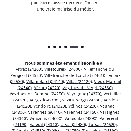
is
poussière laissée derrière. On sent
net
.
une vraie maîtrise du métier.
Nous sommes également disponible à
:
Vitrac (24200)
,
Villetoureix (24600)
,
Villefranche-du-
Périgord (24550)
,
Villefranche-de-Lonchat (24610)
,
Villars
(24530)
,
Villamblard (24140)
,
Villac (24120)
,
Vieux-Mareuil
(24340)
,
Vézac (24220)
,
Veyrines-de-Vergt (24380)
,
Veyrines-de-Domme (24250)
,
Veyrignac (24370)
,
Verteillac
(24320)
,
Vergt-de-Biron (24540)
,
Vergt (24380)
,
Verdon
(24520)
,
Vendoire (24320)
,
Vélines (24230)
,
Vaunac
(24800)
,
Varennes (86110)
,
Varennes (24150)
,
Varaignes
(24360)
,
Vanxains (24600)
,
Valojoulx (24290)
,
Vallereuil
(24190)
,
Valeuil (24310)
,
Urval (24480)
,
Tursac (24620)
,
Trémolat (24510)
,
Trélissac (24750)
,
Tourtoirac (24390)
,