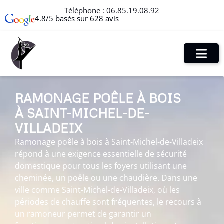
Téléphone :
06.85.19.08.92
4.8/5 basés sur 628 avis
RAMONAGE POÊLE À BOIS
À SAINT-MICHEL-DE-
VILLADEIX
Ramonage poêle à bois à Saint-Michel-de-Villadeix
répond à une exigence essentielle de sécurité
domestique pour tous les foyers utilisant une
cheminée, un poêle ou une chaudière. Dans une
ville comme Saint-Michel-de-Villadeix, où les
périodes de chauffe sont fréquentes, le recours à
un ramoneur permet de garantir un