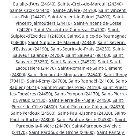
Eulalie-d’Ans (24640)
,
Sainte-Croix-de-Mareuil (24340)
,
Sainte-Croix (24440)
,
Sainte-Alvère (24510)
,
Saint-Vincent-
sur-l’Isle (24420)
,
Saint-Vincent-le-Paluel (24200)
,
Saint-
Vincent-Jalmoutiers (24410)
,
Saint-Vincent-de-Cosse
(24220)
,
Saint-Vincent-de-Connezac (24190)
,
Saint-
Sulpice-d’Excideuil (24800)
,
Saint-Sulpice-de-Roumagnac
(24600)
,
Saint-Sulpice-de-Mareuil (24340)
,
Saint-Séverin-
d’Estissac (24190)
,
Saint-Seurin-de-Prats (24230)
,
Saint-
Sauveur-Lalande (24700)
,
Saint-Sauveur (86100)
,
Saint-
Sauveur (33250)
,
Saint-Sauveur (24520)
,
Saint-Saud-
Lacoussière (24470)
,
Saint-Romain-et-Saint-Clément
(24800)
,
Saint-Romain-de-Monpazier (24540)
,
Saint-Rémy
(79410)
,
Saint-Rémy (24700)
,
Saint-Raphaël (24160)
,
Saint-
Rabier (24210)
,
Saint-Privat-des-Prés (24410)
,
Saint-Priest-
les-Fougères (24450)
,
Saint-Pompon (24170)
,
Saint-Pierre-
d’Eyraud (24130)
,
Saint-Pierre-de-Frugie (24450)
,
Saint-
Pierre-de-Côle (24800)
,
Saint-Pierre-de-Chignac (24330)
,
Saint-Perdoux (24560)
,
Saint-Paul-Lizonne (24320)
,
Saint-
Paul-la-Roche (24800)
,
Saint-Paul-de-Serre (24380)
,
Saint-
Pardoux-la-Rivière (24470)
,
Saint-Pardoux-et-Vielvic
(24170)
,
Saint-Pardoux-de-Drône (24600)
,
Saint-Pantaly-