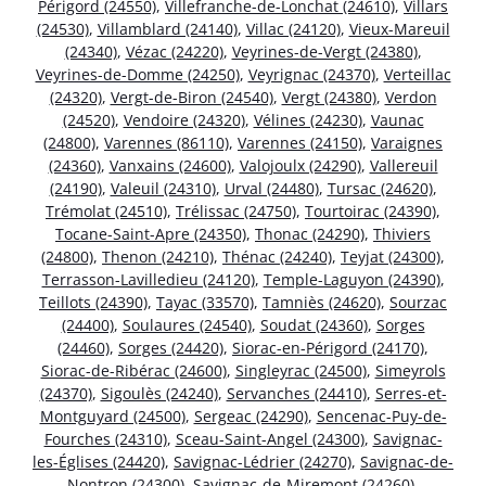
Périgord (24550)
,
Villefranche-de-Lonchat (24610)
,
Villars
(24530)
,
Villamblard (24140)
,
Villac (24120)
,
Vieux-Mareuil
(24340)
,
Vézac (24220)
,
Veyrines-de-Vergt (24380)
,
Veyrines-de-Domme (24250)
,
Veyrignac (24370)
,
Verteillac
(24320)
,
Vergt-de-Biron (24540)
,
Vergt (24380)
,
Verdon
(24520)
,
Vendoire (24320)
,
Vélines (24230)
,
Vaunac
(24800)
,
Varennes (86110)
,
Varennes (24150)
,
Varaignes
(24360)
,
Vanxains (24600)
,
Valojoulx (24290)
,
Vallereuil
(24190)
,
Valeuil (24310)
,
Urval (24480)
,
Tursac (24620)
,
Trémolat (24510)
,
Trélissac (24750)
,
Tourtoirac (24390)
,
Tocane-Saint-Apre (24350)
,
Thonac (24290)
,
Thiviers
(24800)
,
Thenon (24210)
,
Thénac (24240)
,
Teyjat (24300)
,
Terrasson-Lavilledieu (24120)
,
Temple-Laguyon (24390)
,
Teillots (24390)
,
Tayac (33570)
,
Tamniès (24620)
,
Sourzac
(24400)
,
Soulaures (24540)
,
Soudat (24360)
,
Sorges
(24460)
,
Sorges (24420)
,
Siorac-en-Périgord (24170)
,
Siorac-de-Ribérac (24600)
,
Singleyrac (24500)
,
Simeyrols
(24370)
,
Sigoulès (24240)
,
Servanches (24410)
,
Serres-et-
Montguyard (24500)
,
Sergeac (24290)
,
Sencenac-Puy-de-
Fourches (24310)
,
Sceau-Saint-Angel (24300)
,
Savignac-
les-Églises (24420)
,
Savignac-Lédrier (24270)
,
Savignac-de-
Nontron (24300)
,
Savignac-de-Miremont (24260)
,