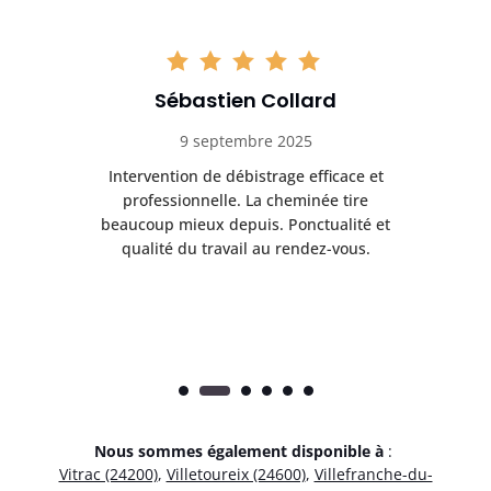
Sébastien Collard
9 septembre 2025
il
Intervention de débistrage efficace et
Ra
professionnelle. La cheminée tire
ri
e
beaucoup mieux depuis. Ponctualité et
ap
.
qualité du travail au rendez-vous.
Nous sommes également disponible à
:
Vitrac (24200)
,
Villetoureix (24600)
,
Villefranche-du-