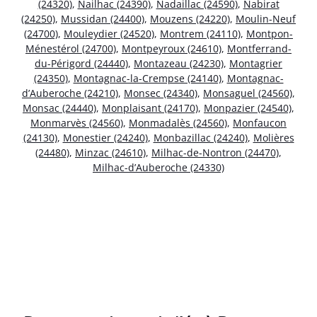
(24320)
,
Nailhac (24390)
,
Nadaillac (24590)
,
Nabirat
(24250)
,
Mussidan (24400)
,
Mouzens (24220)
,
Moulin-Neuf
(24700)
,
Mouleydier (24520)
,
Montrem (24110)
,
Montpon-
Ménestérol (24700)
,
Montpeyroux (24610)
,
Montferrand-
du-Périgord (24440)
,
Montazeau (24230)
,
Montagrier
(24350)
,
Montagnac-la-Crempse (24140)
,
Montagnac-
d’Auberoche (24210)
,
Monsec (24340)
,
Monsaguel (24560)
,
Monsac (24440)
,
Monplaisant (24170)
,
Monpazier (24540)
,
Monmarvès (24560)
,
Monmadalès (24560)
,
Monfaucon
(24130)
,
Monestier (24240)
,
Monbazillac (24240)
,
Molières
(24480)
,
Minzac (24610)
,
Milhac-de-Nontron (24470)
,
Milhac-d’Auberoche (24330)