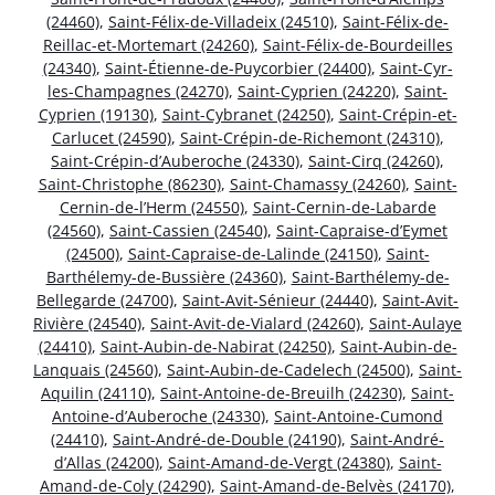
(24460)
,
Saint-Félix-de-Villadeix (24510)
,
Saint-Félix-de-
Reillac-et-Mortemart (24260)
,
Saint-Félix-de-Bourdeilles
(24340)
,
Saint-Étienne-de-Puycorbier (24400)
,
Saint-Cyr-
les-Champagnes (24270)
,
Saint-Cyprien (24220)
,
Saint-
Cyprien (19130)
,
Saint-Cybranet (24250)
,
Saint-Crépin-et-
Carlucet (24590)
,
Saint-Crépin-de-Richemont (24310)
,
Saint-Crépin-d’Auberoche (24330)
,
Saint-Cirq (24260)
,
Saint-Christophe (86230)
,
Saint-Chamassy (24260)
,
Saint-
Cernin-de-l’Herm (24550)
,
Saint-Cernin-de-Labarde
(24560)
,
Saint-Cassien (24540)
,
Saint-Capraise-d’Eymet
(24500)
,
Saint-Capraise-de-Lalinde (24150)
,
Saint-
Barthélemy-de-Bussière (24360)
,
Saint-Barthélemy-de-
Bellegarde (24700)
,
Saint-Avit-Sénieur (24440)
,
Saint-Avit-
Rivière (24540)
,
Saint-Avit-de-Vialard (24260)
,
Saint-Aulaye
(24410)
,
Saint-Aubin-de-Nabirat (24250)
,
Saint-Aubin-de-
Lanquais (24560)
,
Saint-Aubin-de-Cadelech (24500)
,
Saint-
Aquilin (24110)
,
Saint-Antoine-de-Breuilh (24230)
,
Saint-
Antoine-d’Auberoche (24330)
,
Saint-Antoine-Cumond
(24410)
,
Saint-André-de-Double (24190)
,
Saint-André-
d’Allas (24200)
,
Saint-Amand-de-Vergt (24380)
,
Saint-
Amand-de-Coly (24290)
,
Saint-Amand-de-Belvès (24170)
,