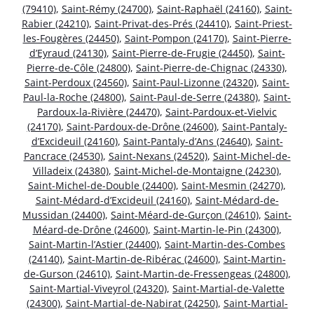
(79410)
,
Saint-Rémy (24700)
,
Saint-Raphaël (24160)
,
Saint-
Rabier (24210)
,
Saint-Privat-des-Prés (24410)
,
Saint-Priest-
les-Fougères (24450)
,
Saint-Pompon (24170)
,
Saint-Pierre-
d’Eyraud (24130)
,
Saint-Pierre-de-Frugie (24450)
,
Saint-
Pierre-de-Côle (24800)
,
Saint-Pierre-de-Chignac (24330)
,
Saint-Perdoux (24560)
,
Saint-Paul-Lizonne (24320)
,
Saint-
Paul-la-Roche (24800)
,
Saint-Paul-de-Serre (24380)
,
Saint-
Pardoux-la-Rivière (24470)
,
Saint-Pardoux-et-Vielvic
(24170)
,
Saint-Pardoux-de-Drône (24600)
,
Saint-Pantaly-
d’Excideuil (24160)
,
Saint-Pantaly-d’Ans (24640)
,
Saint-
Pancrace (24530)
,
Saint-Nexans (24520)
,
Saint-Michel-de-
Villadeix (24380)
,
Saint-Michel-de-Montaigne (24230)
,
Saint-Michel-de-Double (24400)
,
Saint-Mesmin (24270)
,
Saint-Médard-d’Excideuil (24160)
,
Saint-Médard-de-
Mussidan (24400)
,
Saint-Méard-de-Gurçon (24610)
,
Saint-
Méard-de-Drône (24600)
,
Saint-Martin-le-Pin (24300)
,
Saint-Martin-l’Astier (24400)
,
Saint-Martin-des-Combes
(24140)
,
Saint-Martin-de-Ribérac (24600)
,
Saint-Martin-
de-Gurson (24610)
,
Saint-Martin-de-Fressengeas (24800)
,
Saint-Martial-Viveyrol (24320)
,
Saint-Martial-de-Valette
(24300)
,
Saint-Martial-de-Nabirat (24250)
,
Saint-Martial-