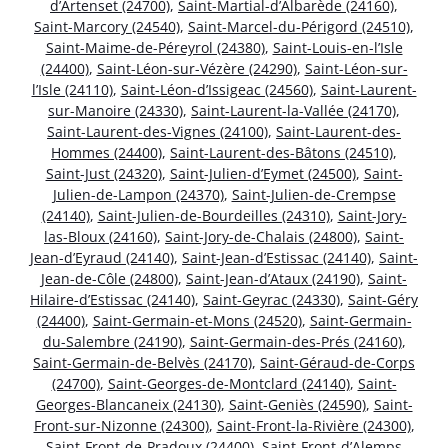
d’Artenset (24700)
,
Saint-Martial-d’Albarède (24160)
,
Saint-Marcory (24540)
,
Saint-Marcel-du-Périgord (24510)
,
Saint-Maime-de-Péreyrol (24380)
,
Saint-Louis-en-l’Isle
(24400)
,
Saint-Léon-sur-Vézère (24290)
,
Saint-Léon-sur-
l’Isle (24110)
,
Saint-Léon-d’Issigeac (24560)
,
Saint-Laurent-
sur-Manoire (24330)
,
Saint-Laurent-la-Vallée (24170)
,
Saint-Laurent-des-Vignes (24100)
,
Saint-Laurent-des-
Hommes (24400)
,
Saint-Laurent-des-Bâtons (24510)
,
Saint-Just (24320)
,
Saint-Julien-d’Eymet (24500)
,
Saint-
Julien-de-Lampon (24370)
,
Saint-Julien-de-Crempse
(24140)
,
Saint-Julien-de-Bourdeilles (24310)
,
Saint-Jory-
las-Bloux (24160)
,
Saint-Jory-de-Chalais (24800)
,
Saint-
Jean-d’Eyraud (24140)
,
Saint-Jean-d’Estissac (24140)
,
Saint-
Jean-de-Côle (24800)
,
Saint-Jean-d’Ataux (24190)
,
Saint-
Hilaire-d’Estissac (24140)
,
Saint-Geyrac (24330)
,
Saint-Géry
(24400)
,
Saint-Germain-et-Mons (24520)
,
Saint-Germain-
du-Salembre (24190)
,
Saint-Germain-des-Prés (24160)
,
Saint-Germain-de-Belvès (24170)
,
Saint-Géraud-de-Corps
(24700)
,
Saint-Georges-de-Montclard (24140)
,
Saint-
Georges-Blancaneix (24130)
,
Saint-Geniès (24590)
,
Saint-
Front-sur-Nizonne (24300)
,
Saint-Front-la-Rivière (24300)
,
Saint-Front-de-Pradoux (24400)
,
Saint-Front-d’Alemps