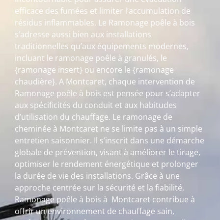
efficace des fumées et limiter l’accumulation de
résidus inflammables. Le Ramonage poêle à bois
s’adresse aussi bien aux installations
traditionnelles qu’aux équipements modernes,
incluant le ramonage poêle à granulés, le
{ramonage insert} ou encore le {ramonage
chaudière}. A Montcaret, chaque intervention de
Ramonage poêle à bois est pensée pour s’adapter
aux spécificités du conduit et aux habitudes
d’utilisation du chauffage. Le ramonage de
cheminée à Montcaret ne se limite pas à un simple
entretien saisonnier. Il s’inscrit dans une démarche
globale de prévention, visant à améliorer le tirage,
optimiser le rendement énergétique et prolonger
la durée de vie des installations. Grâce à une
approche centrée sur la sécurité et la fiabilité,
Ramonage poêle à bois à Montcaret contribue à
offrir un environnement de chauffage sain,