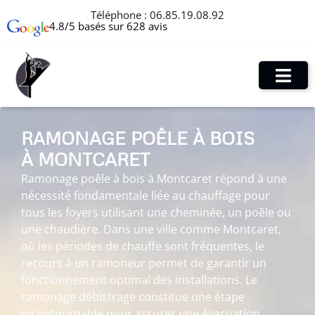
Téléphone :
06.85.19.08.92
4.8/5 basés sur 628 avis
RAMONAGE POÊLE À BOIS
À MONTCARET
Ramonage poêle à bois à Montcaret répond à une
nécessité fondamentale liée au chauffage pour
tous les foyers utilisant une cheminée, un poêle ou
une chaudière. Dans une ville comme Montcaret,
où les périodes de chauffe sont fréquentes, le
recours à un ramoneur permet de garantir un
fonctionnement optimal des installations. Le
ramonage débistrage constitue une étape
incontournable pour assurer une évacuation