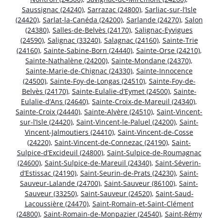
Saussignac (24240)
,
Sarrazac (24800)
,
Sarliac-sur-l’Isle
(24420)
,
Sarlat-la-Canéda (24200)
,
Sarlande (24270)
,
Salon
(24380)
,
Salles-de-Belvès (24170)
,
Salignac-Eyvigues
(24590)
,
Salignac (33240)
,
Salagnac (24160)
,
Sainte-Trie
(24160)
,
Sainte-Sabine-Born (24440)
,
Sainte-Orse (24210)
,
Sainte-Nathalène (24200)
,
Sainte-Mondane (24370)
,
Sainte-Marie-de-Chignac (24330)
,
Sainte-Innocence
(24500)
,
Sainte-Foy-de-Longas (24510)
,
Sainte-Foy-de-
Belvès (24170)
,
Sainte-Eulalie-d’Eymet (24500)
,
Sainte-
Eulalie-d’Ans (24640)
,
Sainte-Croix-de-Mareuil (24340)
,
Sainte-Croix (24440)
,
Sainte-Alvère (24510)
,
Saint-Vincent-
sur-l’Isle (24420)
,
Saint-Vincent-le-Paluel (24200)
,
Saint-
Vincent-Jalmoutiers (24410)
,
Saint-Vincent-de-Cosse
(24220)
,
Saint-Vincent-de-Connezac (24190)
,
Saint-
Sulpice-d’Excideuil (24800)
,
Saint-Sulpice-de-Roumagnac
(24600)
,
Saint-Sulpice-de-Mareuil (24340)
,
Saint-Séverin-
d’Estissac (24190)
,
Saint-Seurin-de-Prats (24230)
,
Saint-
Sauveur-Lalande (24700)
,
Saint-Sauveur (86100)
,
Saint-
Sauveur (33250)
,
Saint-Sauveur (24520)
,
Saint-Saud-
Lacoussière (24470)
,
Saint-Romain-et-Saint-Clément
(24800)
,
Saint-Romain-de-Monpazier (24540)
,
Saint-Rémy