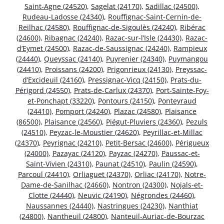
Saint-Agne (24520)
,
Sagelat (24170)
,
Sadillac (24500)
,
Rudeau-Ladosse (24340)
,
Rouffignac-Saint-Cernin-de-
Reilhac (24580)
,
Rouffignac-de-Sigoulès (24240)
,
Ribérac
(24600)
,
Ribagnac (24240)
,
Razac-sur-l’Isle (24430)
,
Razac-
d’Eymet (24500)
,
Razac-de-Saussignac (24240)
,
Rampieux
(24440)
,
Queyssac (24140)
,
Puyrenier (24340)
,
Puymangou
(24410)
,
Proissans (24200)
,
Prigonrieux (24130)
,
Preyssac-
d’Excideuil (24160)
,
Pressignac-Vicq (24150)
,
Prats-du-
Périgord (24550)
,
Prats-de-Carlux (24370)
,
Port-Sainte-Foy-
et-Ponchapt (33220)
,
Pontours (24150)
,
Ponteyraud
(24410)
,
Pomport (24240)
,
Plazac (24580)
,
Plaisance
(86500)
,
Plaisance (24560)
,
Piégut-Pluviers (24360)
,
Pezuls
(24510)
,
Peyzac-le-Moustier (24620)
,
Peyrillac-et-Millac
(24370)
,
Peyrignac (24210)
,
Petit-Bersac (24600)
,
Périgueux
(24000)
,
Pazayac (24120)
,
Payzac (24270)
,
Paussac-et-
Saint-Vivien (24310)
,
Paunat (24510)
,
Paulin (24590)
,
Parcoul (24410)
,
Orliaguet (24370)
,
Orliac (24170)
,
Notre-
Dame-de-Sanilhac (24660)
,
Nontron (24300)
,
Nojals-et-
Clotte (24440)
,
Neuvic (24190)
,
Négrondes (24460)
,
Naussannes (24440)
,
Nastringues (24230)
,
Nanthiat
(24800)
,
Nantheuil (24800)
,
Nanteuil-Auriac-de-Bourzac