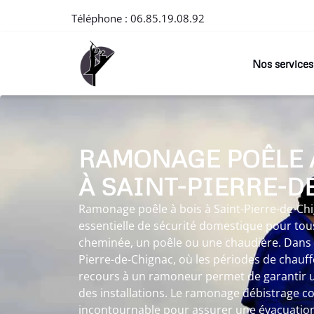
Téléphone :
06.85.19.08.92
Nos services
RAMONAGE POÊLE 
À SAINT-PIERRE-D
Ramonage poêle à bois à Saint-Pierre-de-Ch
essentielle de sécurité domestique pour tous
cheminée, un poêle ou une chaudière. Dans 
Pierre-de-Chignac, où les périodes de chauff
recours à un ramoneur permet de garantir 
des installations. Le ramonage débistrage c
incontournable pour assurer une évacuation