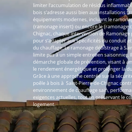
limiter l’accumulation de résidus inflammab
bois s’adresse aussi bien aux installations tr
équipements modernes, incluant le ramonage
{ramonage insert} ou encore le {ramonage ch
Chignac, chaque intervention de Ramonage p
pour s’adapter aux spécificités du conduit et
du chauffage. Le ramonage débistrage à Sain
limite pas à un simple entretien saisonnier. I
démarche globale de prévention, visant à amé
le rendement énergétique et prolonger la dur
Grâce à une approche centrée sur la sécurité
poêle à bois à Saint-Pierre-de-Chignac contri
environnement de chauffage sain, performa
exigences actuelles, tout en préservant le c
logement.