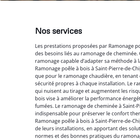
Nos services
Les prestations proposées par Ramonage poê
des besoins liés au ramonage de cheminée. C
ramonage capable d’adapter sa méthode à la c
Ramonage poêle à bois à Saint-Pierre-de-Chi
que pour le ramonage chaudière, en tenant c
Lo
sécurité propres à chaque installation. Le 
qui nuisent au tirage et augmentent les ris
2
bois vise à améliorer la performance énergé
Trè
fumées. Le ramonage de cheminée à Saint-Pie
débist
indispensable pour préserver le confort the
Chemi
Ramonage poêle à bois à Saint-Pierre-de-Chi
nettoyé
de leurs installations, en apportant des sol
nette
re
normes et des bonnes pratiques du ramona