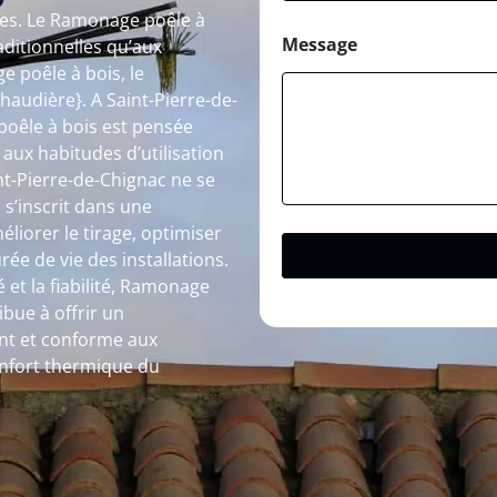
les. Le Ramonage poêle à
Message
aditionnelles qu’aux
 poêle à bois, le
audière}. A Saint-Pierre-de-
oêle à bois est pensée
 aux habitudes d’utilisation
t-Pierre-de-Chignac ne se
l s’inscrit dans une
liorer le tirage, optimiser
ée de vie des installations.
 et la fiabilité, Ramonage
bue à offrir un
nt et conforme aux
onfort thermique du