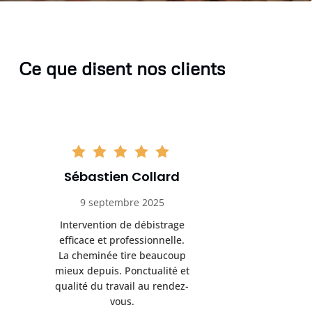
Ce que disent nos clients
Sébastien Collard
Amand
9 septembre 2025
3 nov
Intervention de débistrage
Ramonag
efficace et professionnelle.
beaucou
La cheminée tire beaucoup
Protection 
mieux depuis. Ponctualité et
après i
qualité du travail au rendez-
conseil
vous.
l’entret