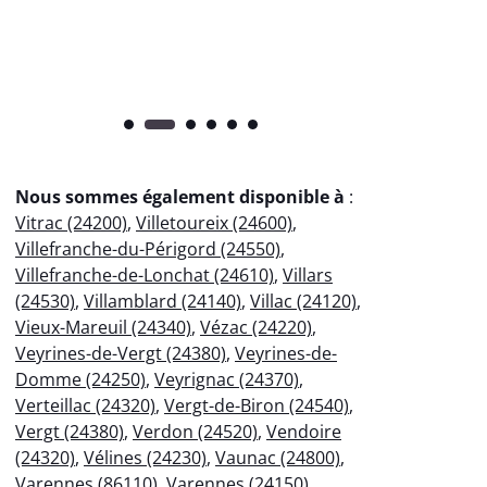
pr
Nous sommes également disponible à
:
Vitrac (24200)
,
Villetoureix (24600)
,
Villefranche-du-Périgord (24550)
,
Villefranche-de-Lonchat (24610)
,
Villars
(24530)
,
Villamblard (24140)
,
Villac (24120)
,
Vieux-Mareuil (24340)
,
Vézac (24220)
,
Veyrines-de-Vergt (24380)
,
Veyrines-de-
Domme (24250)
,
Veyrignac (24370)
,
Verteillac (24320)
,
Vergt-de-Biron (24540)
,
Vergt (24380)
,
Verdon (24520)
,
Vendoire
(24320)
,
Vélines (24230)
,
Vaunac (24800)
,
Varennes (86110)
,
Varennes (24150)
,