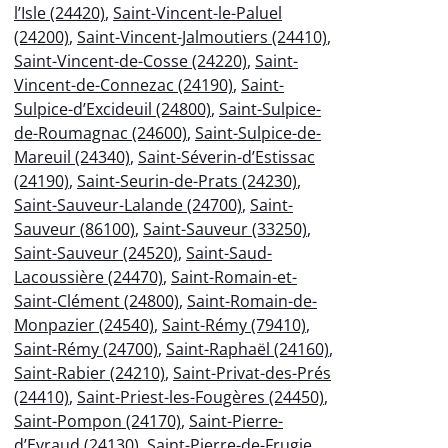
l’Isle (24420)
,
Saint-Vincent-le-Paluel
(24200)
,
Saint-Vincent-Jalmoutiers (24410)
,
Saint-Vincent-de-Cosse (24220)
,
Saint-
Vincent-de-Connezac (24190)
,
Saint-
Sulpice-d’Excideuil (24800)
,
Saint-Sulpice-
de-Roumagnac (24600)
,
Saint-Sulpice-de-
Mareuil (24340)
,
Saint-Séverin-d’Estissac
(24190)
,
Saint-Seurin-de-Prats (24230)
,
Saint-Sauveur-Lalande (24700)
,
Saint-
Sauveur (86100)
,
Saint-Sauveur (33250)
,
Saint-Sauveur (24520)
,
Saint-Saud-
Lacoussière (24470)
,
Saint-Romain-et-
Saint-Clément (24800)
,
Saint-Romain-de-
Monpazier (24540)
,
Saint-Rémy (79410)
,
Saint-Rémy (24700)
,
Saint-Raphaël (24160)
,
Saint-Rabier (24210)
,
Saint-Privat-des-Prés
(24410)
,
Saint-Priest-les-Fougères (24450)
,
Saint-Pompon (24170)
,
Saint-Pierre-
d’Eyraud (24130)
,
Saint-Pierre-de-Frugie