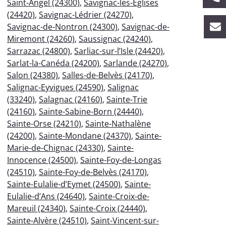
Saint-Angel (24300)
,
Savignac-les-Églises
(24420)
,
Savignac-Lédrier (24270)
,
Savignac-de-Nontron (24300)
,
Savignac-de-
Miremont (24260)
,
Saussignac (24240)
,
Sarrazac (24800)
,
Sarliac-sur-l’Isle (24420)
,
Sarlat-la-Canéda (24200)
,
Sarlande (24270)
,
Salon (24380)
,
Salles-de-Belvès (24170)
,
Salignac-Eyvigues (24590)
,
Salignac
(33240)
,
Salagnac (24160)
,
Sainte-Trie
(24160)
,
Sainte-Sabine-Born (24440)
,
Sainte-Orse (24210)
,
Sainte-Nathalène
(24200)
,
Sainte-Mondane (24370)
,
Sainte-
Marie-de-Chignac (24330)
,
Sainte-
Innocence (24500)
,
Sainte-Foy-de-Longas
(24510)
,
Sainte-Foy-de-Belvès (24170)
,
Sainte-Eulalie-d’Eymet (24500)
,
Sainte-
Eulalie-d’Ans (24640)
,
Sainte-Croix-de-
Mareuil (24340)
,
Sainte-Croix (24440)
,
Sainte-Alvère (24510)
,
Saint-Vincent-sur-