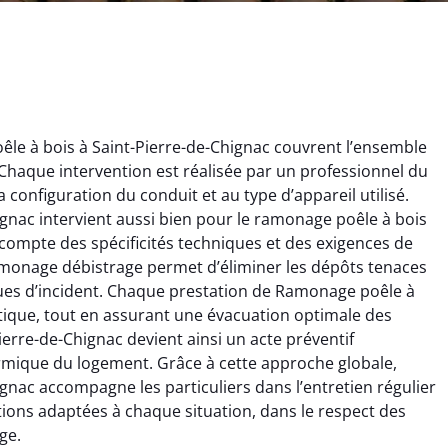
le à bois à Saint-Pierre-de-Chignac couvrent l’ensemble
haque intervention est réalisée par un professionnel du
onfiguration du conduit et au type d’appareil utilisé.
gnac intervient aussi bien pour le ramonage poêle à bois
ompte des spécificités techniques et des exigences de
ïc Marchand
Claire Vautrin
ramonage débistrage permet d’éliminer les dépôts tenaces
ques d’incident. Chaque prestation de Ramonage poêle à
4 janvier 2026
21 juin 2025
tique, tout en assurant une évacuation optimale des
s bon travail de
Ramonage très bien réalisé,
rre-de-Chignac devient ainsi un acte préventif
rage et ramonage.
travail propre et soigné.
rmique du logement. Grâce à cette approche globale,
née parfaitement
Toutes les explications ont
gnac accompagne les particuliers dans l’entretien régulier
e et fonctionnement
été claires et le conduit a été
utions adaptées à chaque situation, dans le respect des
ment amélioré. Je
laissé impeccable. Service
commande sans
sérieux et rassurant.
ge.