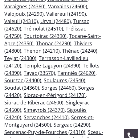
Varaignes (24360)
,
Vanxains (24600)
,
Valojoulx (24290)
,
Vallereuil (24190)
,
Valeuil (24310)
,
Urval (24480)
,
Tursac
(24620)
,
Trémolat (24510)
,
Trélissac
(24750)
,
Tourtoirac (24390)
,
Tocane-Saint-
Apre (24350)
,
Thonac (24290)
,
Thiviers
(24800)
,
Thenon (24210)
,
Thénac (24240)
,
Teyjat (24300)
,
Terrasson-Lavilledieu
(24120)
,
Temple-Laguyon (24390)
,
Teillots
(24390)
,
Tayac (33570)
,
Tamniès (24620)
,
Sourzac (24400)
,
Soulaures (24540)
,
Soudat (24360)
,
Sorges (24460)
,
Sorges
(24420)
,
Siorac-en-Périgord (24170)
,
Siorac-de-Ribérac (24600)
,
Singleyrac
(24500)
,
Simeyrols (24370)
,
Sigoulès
(24240)
,
Servanches (24410)
,
Serres-et-
Montguyard (24500)
,
Sergeac (24290)
,
Sencenac-Puy-de-Fourches (24310)
,
Sceau-