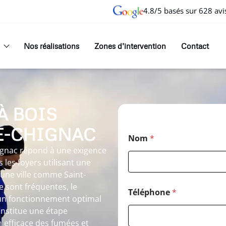
4.8/5 basés sur 628 avi
Nos réalisations
Zones d’intervention
Contact
À BOIS
E-CHIGNAC
Nom
*
ignac répond à une exigence
 les foyers utilisant une
une ville comme Saint-
e sont fréquentes, le
Téléphone
*
un fonctionnement optimal
onstitue une étape
 efficace des fumées et