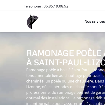
Téléphone :
06.85.19.08.92
Nos services
RAMONAGE POÊLE 
À SAINT-PAUL-LIZ
Ramonage poêle à bois à Saint-Paul-Lizonne
fondamentale liée au chauffage pour tous les
cheminée, un poêle ou une chaudière. Dans 
Lizonne, où les périodes de chauffe sont fré
professionnel du ramonage permet de garan
optimal des installations. Le ramonage débi
incontournable pour assurer une évacuation