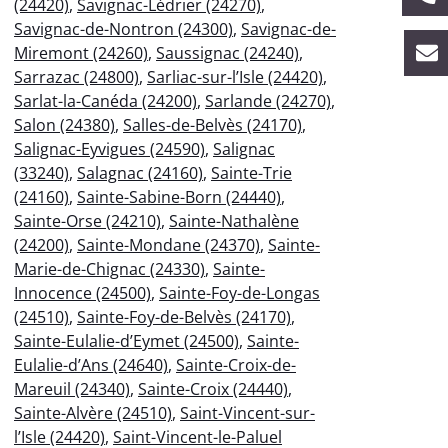
(24420)
,
Savignac-Lédrier (24270)
,
Savignac-de-Nontron (24300)
,
Savignac-de-
Miremont (24260)
,
Saussignac (24240)
,
Sarrazac (24800)
,
Sarliac-sur-l’Isle (24420)
,
Sarlat-la-Canéda (24200)
,
Sarlande (24270)
,
Salon (24380)
,
Salles-de-Belvès (24170)
,
Salignac-Eyvigues (24590)
,
Salignac
(33240)
,
Salagnac (24160)
,
Sainte-Trie
(24160)
,
Sainte-Sabine-Born (24440)
,
Sainte-Orse (24210)
,
Sainte-Nathalène
(24200)
,
Sainte-Mondane (24370)
,
Sainte-
Marie-de-Chignac (24330)
,
Sainte-
Innocence (24500)
,
Sainte-Foy-de-Longas
(24510)
,
Sainte-Foy-de-Belvès (24170)
,
Sainte-Eulalie-d’Eymet (24500)
,
Sainte-
Eulalie-d’Ans (24640)
,
Sainte-Croix-de-
Mareuil (24340)
,
Sainte-Croix (24440)
,
Sainte-Alvère (24510)
,
Saint-Vincent-sur-
l’Isle (24420)
,
Saint-Vincent-le-Paluel