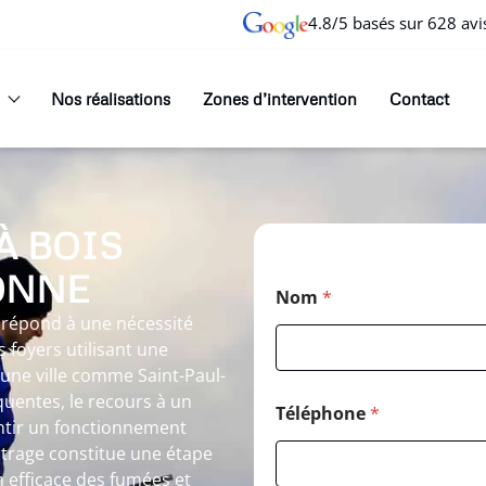
4.8/5 basés sur 628 avi
Nos réalisations
Zones d’intervention
Contact
À BOIS
ONNE
Nom
*
 répond à une nécessité
 foyers utilisant une
une ville comme Saint-Paul-
quentes, le recours à un
Téléphone
*
tir un fonctionnement
strage constitue une étape
 efficace des fumées et