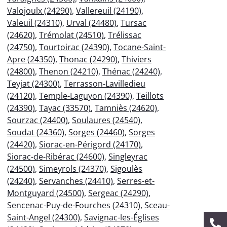
Valojoulx (24290)
,
Vallereuil (24190)
,
Valeuil (24310)
,
Urval (24480)
,
Tursac
(24620)
,
Trémolat (24510)
,
Trélissac
(24750)
,
Tourtoirac (24390)
,
Tocane-Saint-
Apre (24350)
,
Thonac (24290)
,
Thiviers
(24800)
,
Thenon (24210)
,
Thénac (24240)
,
Teyjat (24300)
,
Terrasson-Lavilledieu
(24120)
,
Temple-Laguyon (24390)
,
Teillots
(24390)
,
Tayac (33570)
,
Tamniès (24620)
,
Sourzac (24400)
,
Soulaures (24540)
,
Soudat (24360)
,
Sorges (24460)
,
Sorges
(24420)
,
Siorac-en-Périgord (24170)
,
Siorac-de-Ribérac (24600)
,
Singleyrac
(24500)
,
Simeyrols (24370)
,
Sigoulès
(24240)
,
Servanches (24410)
,
Serres-et-
Montguyard (24500)
,
Sergeac (24290)
,
Sencenac-Puy-de-Fourches (24310)
,
Sceau-
Saint-Angel (24300)
,
Savignac-les-Églises