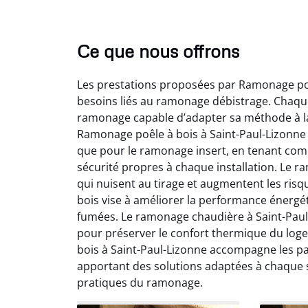
Ce que nous offrons
Les prestations proposées par Ramonage poê
besoins liés au ramonage débistrage. Chaque
ramonage capable d’adapter sa méthode à la c
Ramonage poêle à bois à Saint-Paul-Lizonne 
que pour le ramonage insert, en tenant comp
Lo
sécurité propres à chaque installation. Le 
qui nuisent au tirage et augmentent les ris
2
bois vise à améliorer la performance énergé
Trè
fumées. Le ramonage chaudière à Saint-Paul-
débist
pour préserver le confort thermique du log
Chemi
bois à Saint-Paul-Lizonne accompagne les part
nettoyé
apportant des solutions adaptées à chaque 
nette
re
pratiques du ramonage.