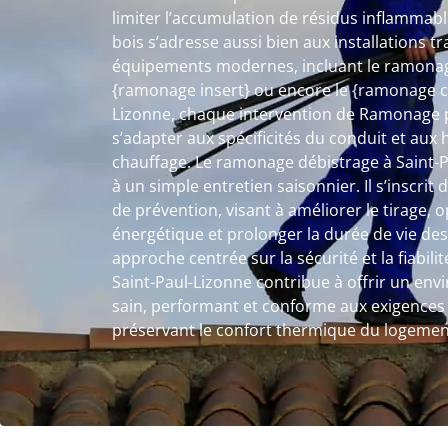
limiter l’accumulation de résidus inflammab
bois s’adresse aussi bien aux installations tr
équipements modernes, incluant le ramonage
{ramonage insert} ou encore le {ramonage ch
Lizonne, chaque intervention de Ramonage p
s’adapter aux spécificités du conduit et aux 
chauffage. Le ramonage débistrage à Saint-P
à un simple entretien saisonnier. Il s’inscri
de prévention, visant à améliorer le tirage,
énergétique et prolonger la durée de vie des
approche centrée sur la sécurité et la fiabil
Saint-Paul-Lizonne contribue à offrir un en
sain, performant et conforme aux exigences 
préservant le confort thermique du logemen