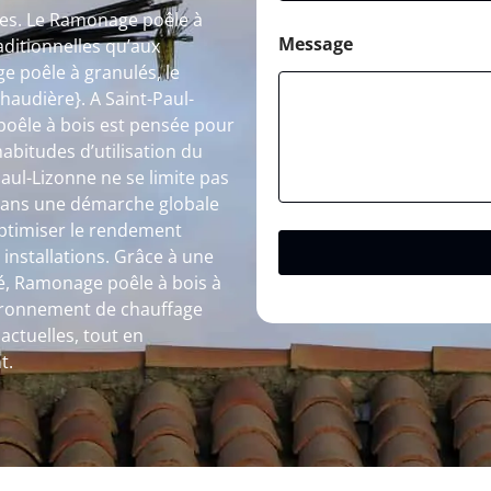
les. Le Ramonage poêle à
Message
aditionnelles qu’aux
 poêle à granulés, le
audière}. A Saint-Paul-
oêle à bois est pensée pour
habitudes d’utilisation du
aul-Lizonne ne se limite pas
t dans une démarche globale
 optimiser le rendement
 installations. Grâce à une
ité, Ramonage poêle à bois à
vironnement de chauffage
actuelles, tout en
t.