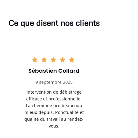
Ce que disent nos clients
Sébastien Collard
Amand
9 septembre 2025
3 nov
Intervention de débistrage
Ramonag
efficace et professionnelle.
beaucou
La cheminée tire beaucoup
Protection 
mieux depuis. Ponctualité et
après i
qualité du travail au rendez-
conseil
vous.
l’entret
pr