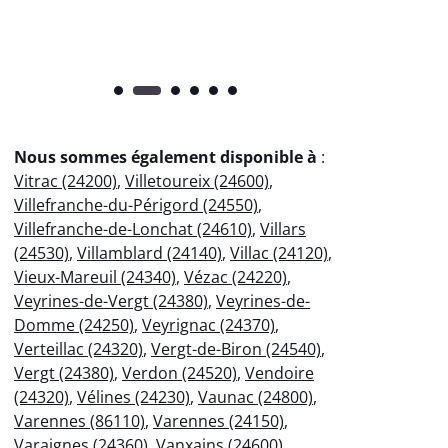
Nous sommes également disponible à
:
Vitrac (24200)
,
Villetoureix (24600)
,
Villefranche-du-Périgord (24550)
,
Villefranche-de-Lonchat (24610)
,
Villars
(24530)
,
Villamblard (24140)
,
Villac (24120)
,
Vieux-Mareuil (24340)
,
Vézac (24220)
,
Veyrines-de-Vergt (24380)
,
Veyrines-de-
Domme (24250)
,
Veyrignac (24370)
,
Verteillac (24320)
,
Vergt-de-Biron (24540)
,
Vergt (24380)
,
Verdon (24520)
,
Vendoire
(24320)
,
Vélines (24230)
,
Vaunac (24800)
,
Varennes (86110)
,
Varennes (24150)
,
Varaignes (24360)
,
Vanxains (24600)
,