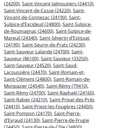
(24200)
,
Saint-Vincent-Jalmoutiers (24410)
,
Saint-Vincent-de-Cosse (24220)
,
Saint-
Vincent-de-Connezac (24190)
,
Saint-
Sulpice-d’Excideuil (24800)
,
Saint-Sulpice-
de-Roumagnac (24600)
,
Saint-Sulpice-de-
Mareuil (24340)
,
Saint-Séverin-d’Estissac
(24190)
,
Saint-Seurin-de-Prats (24230)
,
Saint-Sauveur-Lalande (24700)
,
Saint-
Sauveur (86100)
,
Saint-Sauveur (33250)
,
Saint-Sauveur (24520)
,
Saint-Saud-
Lacoussière (24470)
,
Saint-Romain-et-
Saint-Clément (24800)
,
Saint-Romain-de-
Monpazier (24540)
,
Saint-Rémy (79410)
,
Saint-Rémy (24700)
,
Saint-Raphaël (24160)
,
Saint-Rabier (24210)
,
Saint-Privat-des-Prés
(24410)
,
Saint-Priest-les-Fougères (24450)
,
Saint-Pompon (24170)
,
Saint-Pierre-
d’Eyraud (24130)
,
Saint-Pierre-de-Frugie
(24450)
,
Saint-Pierre-de-Côle (24800)
,