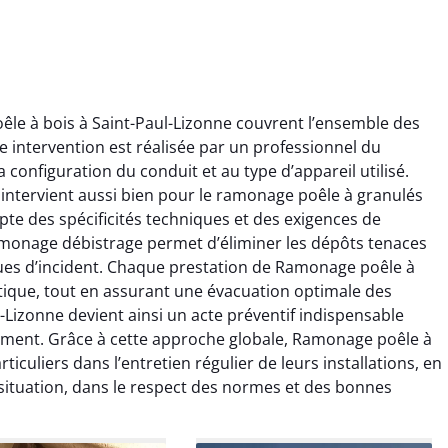
le à bois à Saint-Paul-Lizonne couvrent l’ensemble des
 intervention est réalisée par un professionnel du
onfiguration du conduit et au type d’appareil utilisé.
intervient aussi bien pour le ramonage poêle à granulés
te des spécificités techniques et des exigences de
ïc Marchand
Claire Vautrin
ramonage débistrage permet d’éliminer les dépôts tenaces
ques d’incident. Chaque prestation de Ramonage poêle à
4 janvier 2026
21 juin 2025
tique, tout en assurant une évacuation optimale des
s bon travail de
Ramonage très bien réalisé,
Lizonne devient ainsi un acte préventif indispensable
rage et ramonage.
travail propre et soigné.
ement. Grâce à cette approche globale, Ramonage poêle à
née parfaitement
Toutes les explications ont
iculiers dans l’entretien régulier de leurs installations, en
e et fonctionnement
été claires et le conduit a été
situation, dans le respect des normes et des bonnes
ment amélioré. Je
laissé impeccable. Service
commande sans
sérieux et rassurant.
hésitation.