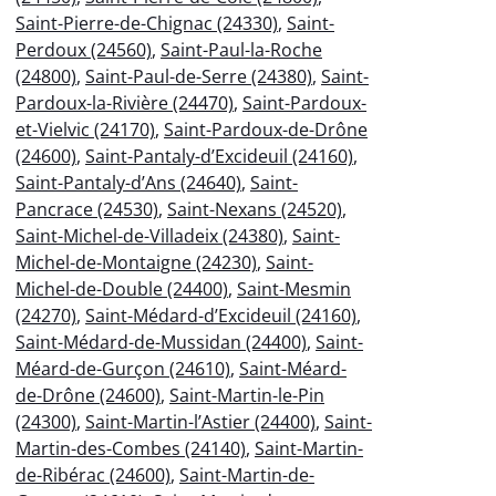
Saint-Pierre-de-Chignac (24330)
,
Saint-
Perdoux (24560)
,
Saint-Paul-la-Roche
(24800)
,
Saint-Paul-de-Serre (24380)
,
Saint-
Pardoux-la-Rivière (24470)
,
Saint-Pardoux-
et-Vielvic (24170)
,
Saint-Pardoux-de-Drône
(24600)
,
Saint-Pantaly-d’Excideuil (24160)
,
Saint-Pantaly-d’Ans (24640)
,
Saint-
Pancrace (24530)
,
Saint-Nexans (24520)
,
Saint-Michel-de-Villadeix (24380)
,
Saint-
Michel-de-Montaigne (24230)
,
Saint-
Michel-de-Double (24400)
,
Saint-Mesmin
(24270)
,
Saint-Médard-d’Excideuil (24160)
,
Saint-Médard-de-Mussidan (24400)
,
Saint-
Méard-de-Gurçon (24610)
,
Saint-Méard-
de-Drône (24600)
,
Saint-Martin-le-Pin
(24300)
,
Saint-Martin-l’Astier (24400)
,
Saint-
Martin-des-Combes (24140)
,
Saint-Martin-
de-Ribérac (24600)
,
Saint-Martin-de-