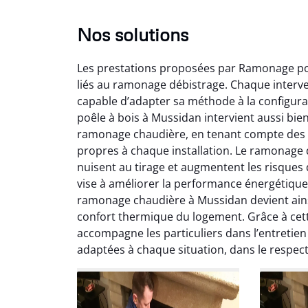
Nos solutions
Les prestations proposées par Ramonage poê
liés au ramonage débistrage. Chaque interv
capable d’adapter sa méthode à la configurat
poêle à bois à Mussidan intervient aussi bi
ramonage chaudière, en tenant compte des sp
Lo
propres à chaque installation. Le ramonage 
nuisent au tirage et augmentent les risques
2
vise à améliorer la performance énergétique
Trè
ramonage chaudière à Mussidan devient ainsi
débist
confort thermique du logement. Grâce à cet
Chemi
accompagne les particuliers dans l’entretien 
nettoyé
adaptées à chaque situation, dans le respe
nette
re