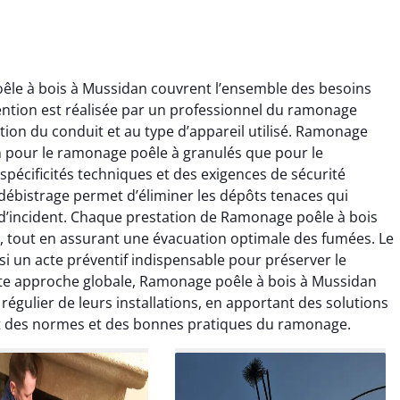
le à bois à Mussidan couvrent l’ensemble des besoins
ention est réalisée par un professionnel du ramonage
ion du conduit et au type d’appareil utilisé. Ramonage
en pour le ramonage poêle à granulés que pour le
écificités techniques et des exigences de sécurité
ïc Marchand
Claire Vautrin
débistrage permet d’éliminer les dépôts tenaces qui
 d’incident. Chaque prestation de Ramonage poêle à bois
4 janvier 2026
21 juin 2025
, tout en assurant une évacuation optimale des fumées. Le
s bon travail de
Ramonage très bien réalisé,
 un acte préventif indispensable pour préserver le
rage et ramonage.
travail propre et soigné.
te approche globale, Ramonage poêle à bois à Mussidan
née parfaitement
Toutes les explications ont
régulier de leurs installations, en apportant des solutions
e et fonctionnement
été claires et le conduit a été
ct des normes et des bonnes pratiques du ramonage.
ment amélioré. Je
laissé impeccable. Service
commande sans
sérieux et rassurant.
hésitation.