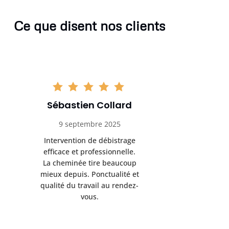
Ce que disent nos clients
Sébastien Collard
Amand
9 septembre 2025
3 nov
Intervention de débistrage
Ramonag
efficace et professionnelle.
beaucou
La cheminée tire beaucoup
Protection 
mieux depuis. Ponctualité et
après i
qualité du travail au rendez-
conseil
vous.
l’entret
pr