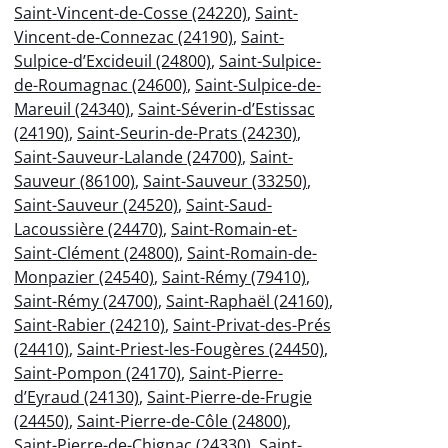
Saint-Vincent-de-Cosse (24220)
,
Saint-
Vincent-de-Connezac (24190)
,
Saint-
Sulpice-d’Excideuil (24800)
,
Saint-Sulpice-
de-Roumagnac (24600)
,
Saint-Sulpice-de-
Mareuil (24340)
,
Saint-Séverin-d’Estissac
(24190)
,
Saint-Seurin-de-Prats (24230)
,
Saint-Sauveur-Lalande (24700)
,
Saint-
Sauveur (86100)
,
Saint-Sauveur (33250)
,
Saint-Sauveur (24520)
,
Saint-Saud-
Lacoussière (24470)
,
Saint-Romain-et-
Saint-Clément (24800)
,
Saint-Romain-de-
Monpazier (24540)
,
Saint-Rémy (79410)
,
Saint-Rémy (24700)
,
Saint-Raphaël (24160)
,
Saint-Rabier (24210)
,
Saint-Privat-des-Prés
(24410)
,
Saint-Priest-les-Fougères (24450)
,
Saint-Pompon (24170)
,
Saint-Pierre-
d’Eyraud (24130)
,
Saint-Pierre-de-Frugie
(24450)
,
Saint-Pierre-de-Côle (24800)
,
Saint-Pierre-de-Chignac (24330)
,
Saint-