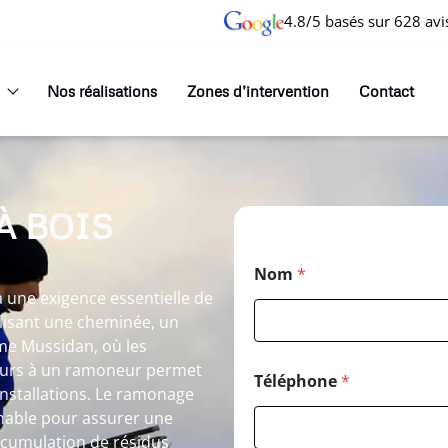
4.8/5 basés sur 628 avi
Nos réalisations
Zones d’intervention
Contact
À BOIS
Nom
*
une exigence essentielle de
ilisant une cheminée, un
me Mussidan, où les
cours à un ramoneur permet
Téléphone
*
nstallations. Le ramonage
nable pour assurer une
accumulation de résidus