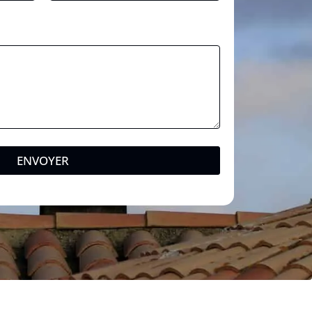
e
ENVOYER