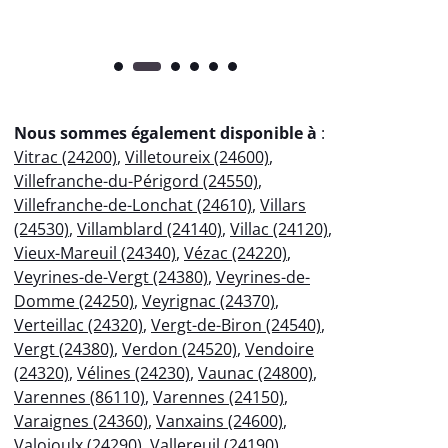
Nous sommes également disponible à
:
Vitrac (24200)
,
Villetoureix (24600)
,
Villefranche-du-Périgord (24550)
,
Villefranche-de-Lonchat (24610)
,
Villars
(24530)
,
Villamblard (24140)
,
Villac (24120)
,
Vieux-Mareuil (24340)
,
Vézac (24220)
,
Veyrines-de-Vergt (24380)
,
Veyrines-de-
Domme (24250)
,
Veyrignac (24370)
,
Verteillac (24320)
,
Vergt-de-Biron (24540)
,
Vergt (24380)
,
Verdon (24520)
,
Vendoire
(24320)
,
Vélines (24230)
,
Vaunac (24800)
,
Varennes (86110)
,
Varennes (24150)
,
Varaignes (24360)
,
Vanxains (24600)
,
Valojoulx (24290)
,
Vallereuil (24190)
,