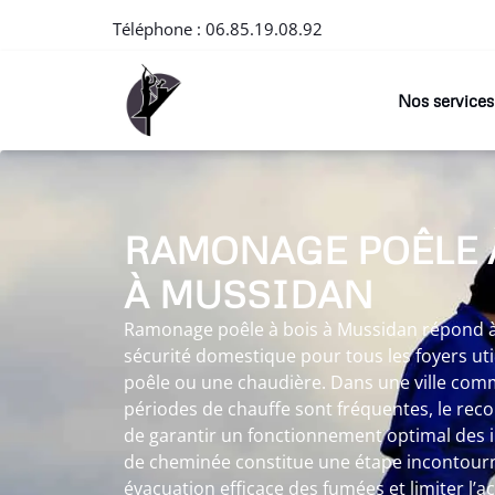
Téléphone :
06.85.19.08.92
Nos services
RAMONAGE POÊLE 
À MUSSIDAN
Ramonage poêle à bois à Mussidan répond à 
sécurité domestique pour tous les foyers ut
poêle ou une chaudière. Dans une ville com
périodes de chauffe sont fréquentes, le re
de garantir un fonctionnement optimal des i
de cheminée constitue une étape incontour
évacuation efficace des fumées et limiter l’