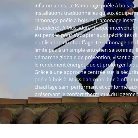
inflammables. Le Ramonage poêle à bois s’a
installations traditionnelles qu’aux équipem
ramonage poêle à bois, le {ramonage insert
chaudière}. A Mussidan, chaque interventio
est pensée pour s’adapter aux spécificités d
d’utilisation du chauffage. Le ramonage de
limite pas à un simple entretien saisonnier. I
démarche globale de prévention, visant à amé
le rendement énergétique et prolonger la dur
Grâce à une approche centrée sur la sécurité
poêle à bois à Mussidan contribue à offrir
chauffage sain, performant et conforme aux 
préservant le confort thermique du logemen