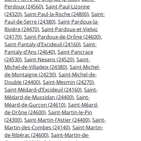
Perdoux (24560)
,
Saint-Paul-Lizonne
(24320)
,
Saint-Paul-la-Roche (24800)
,
Saint-
Paul-de-Serre (24380)
,
Saint-Pardoux-la-
Rivière (24470)
,
Saint-Pardoux-et-Vielvic
(24170)
,
Saint-Pardoux-de-Drône (24600)
,
Saint-Pantaly-d’Excideuil (24160)
,
Saint-
Pantaly-d’Ans (24640)
,
Saint-Pancrace
(24530)
,
Saint-Nexans (24520)
,
Saint-
Michel-de-Villadeix (24380)
,
Saint-Michel-
de-Montaigne (24230)
,
Saint-Michel-de-
Double (24400)
,
Saint-Mesmin (24270)
,
Saint-Médard-d’Excideuil (24160)
,
Saint-
Médard-de-Mussidan (24400)
,
Saint-
Méard-de-Gurçon (24610)
,
Saint-Méard-
de-Drône (24600)
,
Saint-Martin-le-Pin
(24300)
,
Saint-Martin-l’Astier (24400)
,
Saint-
Martin-des-Combes (24140)
,
Saint-Martin-
de-Ribérac (24600)
,
Saint-Martin-de-