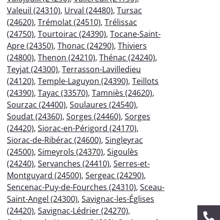
Valeuil (24310)
,
Urval (24480)
,
Tursac
(24620)
,
Trémolat (24510)
,
Trélissac
(24750)
,
Tourtoirac (24390)
,
Tocane-Saint-
Apre (24350)
,
Thonac (24290)
,
Thiviers
(24800)
,
Thenon (24210)
,
Thénac (24240)
,
Teyjat (24300)
,
Terrasson-Lavilledieu
(24120)
,
Temple-Laguyon (24390)
,
Teillots
(24390)
,
Tayac (33570)
,
Tamniès (24620)
,
Sourzac (24400)
,
Soulaures (24540)
,
Soudat (24360)
,
Sorges (24460)
,
Sorges
(24420)
,
Siorac-en-Périgord (24170)
,
Siorac-de-Ribérac (24600)
,
Singleyrac
(24500)
,
Simeyrols (24370)
,
Sigoulès
(24240)
,
Servanches (24410)
,
Serres-et-
Montguyard (24500)
,
Sergeac (24290)
,
Sencenac-Puy-de-Fourches (24310)
,
Sceau-
Saint-Angel (24300)
,
Savignac-les-Églises
(24420)
,
Savignac-Lédrier (24270)
,