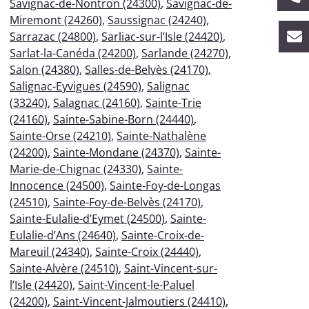
Savignac-de-Nontron (24300)
,
Savignac-de-
Miremont (24260)
,
Saussignac (24240)
,
Sarrazac (24800)
,
Sarliac-sur-l’Isle (24420)
,
Sarlat-la-Canéda (24200)
,
Sarlande (24270)
,
Salon (24380)
,
Salles-de-Belvès (24170)
,
Salignac-Eyvigues (24590)
,
Salignac
(33240)
,
Salagnac (24160)
,
Sainte-Trie
(24160)
,
Sainte-Sabine-Born (24440)
,
Sainte-Orse (24210)
,
Sainte-Nathalène
(24200)
,
Sainte-Mondane (24370)
,
Sainte-
Marie-de-Chignac (24330)
,
Sainte-
Innocence (24500)
,
Sainte-Foy-de-Longas
(24510)
,
Sainte-Foy-de-Belvès (24170)
,
Sainte-Eulalie-d’Eymet (24500)
,
Sainte-
Eulalie-d’Ans (24640)
,
Sainte-Croix-de-
Mareuil (24340)
,
Sainte-Croix (24440)
,
Sainte-Alvère (24510)
,
Saint-Vincent-sur-
l’Isle (24420)
,
Saint-Vincent-le-Paluel
(24200)
,
Saint-Vincent-Jalmoutiers (24410)
,