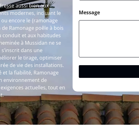
dresse aussi bien aux
Message
ents modernes, incluant le
} ou encore le {ramonage
n de Ramonage poêle à bois
u conduit et aux habitudes
 cheminée à Mussidan ne se
l s’inscrit dans une
liorer le tirage, optimiser
ée de vie des installations.
 et la fiabilité, Ramonage
 un environnement de
exigences actuelles, tout en
t.