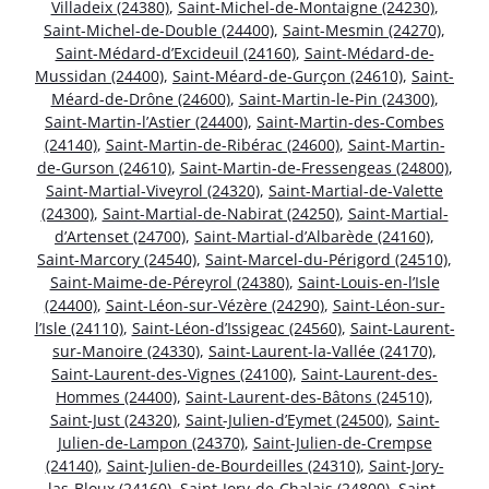
Villadeix (24380)
,
Saint-Michel-de-Montaigne (24230)
,
Saint-Michel-de-Double (24400)
,
Saint-Mesmin (24270)
,
Saint-Médard-d’Excideuil (24160)
,
Saint-Médard-de-
Mussidan (24400)
,
Saint-Méard-de-Gurçon (24610)
,
Saint-
Méard-de-Drône (24600)
,
Saint-Martin-le-Pin (24300)
,
Saint-Martin-l’Astier (24400)
,
Saint-Martin-des-Combes
(24140)
,
Saint-Martin-de-Ribérac (24600)
,
Saint-Martin-
de-Gurson (24610)
,
Saint-Martin-de-Fressengeas (24800)
,
Saint-Martial-Viveyrol (24320)
,
Saint-Martial-de-Valette
(24300)
,
Saint-Martial-de-Nabirat (24250)
,
Saint-Martial-
d’Artenset (24700)
,
Saint-Martial-d’Albarède (24160)
,
Saint-Marcory (24540)
,
Saint-Marcel-du-Périgord (24510)
,
Saint-Maime-de-Péreyrol (24380)
,
Saint-Louis-en-l’Isle
(24400)
,
Saint-Léon-sur-Vézère (24290)
,
Saint-Léon-sur-
l’Isle (24110)
,
Saint-Léon-d’Issigeac (24560)
,
Saint-Laurent-
sur-Manoire (24330)
,
Saint-Laurent-la-Vallée (24170)
,
Saint-Laurent-des-Vignes (24100)
,
Saint-Laurent-des-
Hommes (24400)
,
Saint-Laurent-des-Bâtons (24510)
,
Saint-Just (24320)
,
Saint-Julien-d’Eymet (24500)
,
Saint-
Julien-de-Lampon (24370)
,
Saint-Julien-de-Crempse
(24140)
,
Saint-Julien-de-Bourdeilles (24310)
,
Saint-Jory-
las-Bloux (24160)
,
Saint-Jory-de-Chalais (24800)
,
Saint-