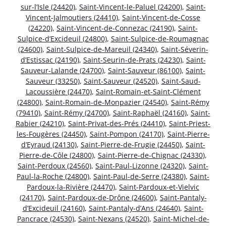
sur-l’Isle (24420)
,
Saint-Vincent-le-Paluel (24200)
,
Saint-
Vincent-Jalmoutiers (24410)
,
Saint-Vincent-de-Cosse
(24220)
,
Saint-Vincent-de-Connezac (24190)
,
Saint-
Sulpice-d’Excideuil (24800)
,
Saint-Sulpice-de-Roumagnac
(24600)
,
Saint-Sulpice-de-Mareuil (24340)
,
Saint-Séverin-
d’Estissac (24190)
,
Saint-Seurin-de-Prats (24230)
,
Saint-
Sauveur-Lalande (24700)
,
Saint-Sauveur (86100)
,
Saint-
Sauveur (33250)
,
Saint-Sauveur (24520)
,
Saint-Saud-
Lacoussière (24470)
,
Saint-Romain-et-Saint-Clément
(24800)
,
Saint-Romain-de-Monpazier (24540)
,
Saint-Rémy
(79410)
,
Saint-Rémy (24700)
,
Saint-Raphaël (24160)
,
Saint-
Rabier (24210)
,
Saint-Privat-des-Prés (24410)
,
Saint-Priest-
les-Fougères (24450)
,
Saint-Pompon (24170)
,
Saint-Pierre-
d’Eyraud (24130)
,
Saint-Pierre-de-Frugie (24450)
,
Saint-
Pierre-de-Côle (24800)
,
Saint-Pierre-de-Chignac (24330)
,
Saint-Perdoux (24560)
,
Saint-Paul-Lizonne (24320)
,
Saint-
Paul-la-Roche (24800)
,
Saint-Paul-de-Serre (24380)
,
Saint-
Pardoux-la-Rivière (24470)
,
Saint-Pardoux-et-Vielvic
(24170)
,
Saint-Pardoux-de-Drône (24600)
,
Saint-Pantaly-
d’Excideuil (24160)
,
Saint-Pantaly-d’Ans (24640)
,
Saint-
Pancrace (24530)
,
Saint-Nexans (24520)
,
Saint-Michel-de-