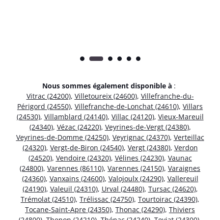
Nous sommes également disponible à
:
Vitrac (24200)
,
Villetoureix (24600)
,
Villefranche-du-
Périgord (24550)
,
Villefranche-de-Lonchat (24610)
,
Villars
(24530)
,
Villamblard (24140)
,
Villac (24120)
,
Vieux-Mareuil
(24340)
,
Vézac (24220)
,
Veyrines-de-Vergt (24380)
,
Veyrines-de-Domme (24250)
,
Veyrignac (24370)
,
Verteillac
(24320)
,
Vergt-de-Biron (24540)
,
Vergt (24380)
,
Verdon
(24520)
,
Vendoire (24320)
,
Vélines (24230)
,
Vaunac
(24800)
,
Varennes (86110)
,
Varennes (24150)
,
Varaignes
(24360)
,
Vanxains (24600)
,
Valojoulx (24290)
,
Vallereuil
(24190)
,
Valeuil (24310)
,
Urval (24480)
,
Tursac (24620)
,
Trémolat (24510)
,
Trélissac (24750)
,
Tourtoirac (24390)
,
Tocane-Saint-Apre (24350)
,
Thonac (24290)
,
Thiviers
(24800)
,
Thenon (24210)
,
Thénac (24240)
,
Teyjat (24300)
,