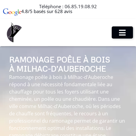
Téléphone :
06.85.19.08.92
4.8/5 basés sur 628 avis
RAMONAGE POÊLE À BOIS
À MILHAC-D’AUBEROCHE
Ramonage poêle à bois à Milhac-d’Auberoche
répond à une nécessité fondamentale liée au
chauffage pour tous les foyers utilisant une
cheminée, un poêle ou une chaudière. Dans une
ville comme Milhac-d’Auberoche, où les périodes
de chauffe sont fréquentes, le recours à un
professionnel du ramonage permet de garantir un
fonctionnement optimal des installations. Le
ramonage débistrage constitue une étape