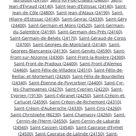
Jean-d’Eyraud (24140)
,
Saint-Jean-d’Estissac (24140)
,
Saint-
Jean-de-Côle (24800)
,
Saint-Jean-d’Ataux (24190)
,
Saint-
Hilaire-d’Estissac (24140)
,
Saint-Geyrac (24330)
,
Saint-Géry
(24400)
,
Saint-Germain-et-Mons (24520)
,
Saint-Germain-
du-Salembre (24190)
,
Saint-Germain-des-Prés (24160)
,
Saint-Germain-de-Belvès (24170)
,
Saint-Géraud-de-Corps
(24700)
,
Saint-Georges-de-Montclard (24140)
,
Saint-
Georges-Blancaneix (24130)
,
Saint-Geniès (24590)
,
Saint-
Front-sur-Nizonne (24300)
,
Saint-Front-la-Rivière (24300)
,
Saint-Front-de-Pradoux (24400)
,
Saint-Front-d’Alemps
(24460)
,
Saint-Félix-de-Villadeix (24510)
,
Saint-Félix-de-
Reillac-et-Mortemart (24260)
,
Saint-Félix-de-Bourdeilles
(24340)
,
Saint-Étienne-de-Puycorbier (24400)
,
Saint-Cyr-
les-Champagnes (24270)
,
Saint-Cyprien (24220)
,
Saint-
Cyprien (19130)
,
Saint-Cybranet (24250)
,
Saint-Crépin-et-
Carlucet (24590)
,
Saint-Crépin-de-Richemont (24310)
,
Saint-Crépin-d’Auberoche (24330)
,
Saint-Cirq (24260)
,
Saint-Christophe (86230)
,
Saint-Chamassy (24260)
,
Saint-
Cernin-de-l’Herm (24550)
,
Saint-Cernin-de-Labarde
(24560)
,
Saint-Cassien (24540)
,
Saint-Capraise-d’Eymet
(24500)
,
Saint-Capraise-de-Lalinde (24150)
,
Saint-