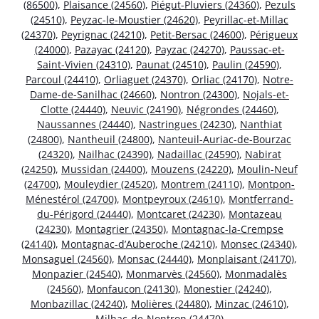
(86500)
,
Plaisance (24560)
,
Piégut-Pluviers (24360)
,
Pezuls
(24510)
,
Peyzac-le-Moustier (24620)
,
Peyrillac-et-Millac
(24370)
,
Peyrignac (24210)
,
Petit-Bersac (24600)
,
Périgueux
(24000)
,
Pazayac (24120)
,
Payzac (24270)
,
Paussac-et-
Saint-Vivien (24310)
,
Paunat (24510)
,
Paulin (24590)
,
Parcoul (24410)
,
Orliaguet (24370)
,
Orliac (24170)
,
Notre-
Dame-de-Sanilhac (24660)
,
Nontron (24300)
,
Nojals-et-
Clotte (24440)
,
Neuvic (24190)
,
Négrondes (24460)
,
Naussannes (24440)
,
Nastringues (24230)
,
Nanthiat
(24800)
,
Nantheuil (24800)
,
Nanteuil-Auriac-de-Bourzac
(24320)
,
Nailhac (24390)
,
Nadaillac (24590)
,
Nabirat
(24250)
,
Mussidan (24400)
,
Mouzens (24220)
,
Moulin-Neuf
(24700)
,
Mouleydier (24520)
,
Montrem (24110)
,
Montpon-
Ménestérol (24700)
,
Montpeyroux (24610)
,
Montferrand-
du-Périgord (24440)
,
Montcaret (24230)
,
Montazeau
(24230)
,
Montagrier (24350)
,
Montagnac-la-Crempse
(24140)
,
Montagnac-d’Auberoche (24210)
,
Monsec (24340)
,
Monsaguel (24560)
,
Monsac (24440)
,
Monplaisant (24170)
,
Monpazier (24540)
,
Monmarvès (24560)
,
Monmadalès
(24560)
,
Monfaucon (24130)
,
Monestier (24240)
,
Monbazillac (24240)
,
Molières (24480)
,
Minzac (24610)
,
Milhac-de-Nontron (24470)