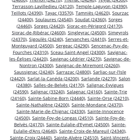
Terrasson-Lavilledieu (24120)
,
Temple-Laguyon (24390)
,
Teillots (24390)
,
Tayac (33570)
,
Tamniès (24620)
,
Sourzac
(24400)
,
Soulaures (24540)
,
Soudat (24360)
,
Sorges
(24460)
,
Sorges (24420)
,
Siorac-en-Périgord (24170)
,
Siorac-de-Ribérac (24600)
,
Singleyrac (24500)
,
Simeyrols
(24370)
,
Sigoulès (24240)
,
Servanches (24410)
,
Serres-et-
Montguyard (24500)
,
Sergeac (24290)
,
Sencenac-Puy-de-
Fourches (24310)
,
Sceau-Saint-Angel (24300)
,
Savignac-
les-Églises (24420)
,
Savignac-Lédrier (24270)
,
Savignac-de-
Nontron (24300)
,
Savignac-de-Miremont (24260)
,
Saussignac (24240)
,
Sarrazac (24800)
,
Sarliac-sur-l’Isle
(24420)
,
Sarlat-la-Canéda (24200)
,
Sarlande (24270)
,
Salon
(24380)
,
Salles-de-Belvès (24170)
,
Salignac-Eyvigues
(24590)
,
Salignac (33240)
,
Salagnac (24160)
,
Sainte-Trie
(24160)
,
Sainte-Sabine-Born (24440)
,
Sainte-Orse (24210)
,
Sainte-Nathalène (24200)
,
Sainte-Mondane (24370)
,
Sainte-Marie-de-Chignac (24330)
,
Sainte-Innocence
(24500)
,
Sainte-Foy-de-Longas (24510)
,
Sainte-Foy-de-
Belvès (24170)
,
Sainte-Eulalie-d’Eymet (24500)
,
Sainte-
Eulalie-d’Ans (24640)
,
Sainte-Croix-de-Mareuil (24340)
,
Sainte-Croix (24440)
,
Sainte-Alvère (24510)
,
Saint-Vincent-