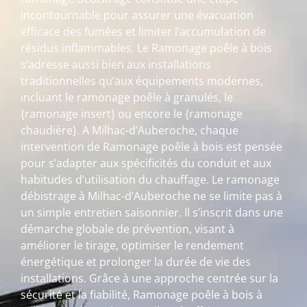
incontournable pour assurer une évacuation
efficace des fumées et limiter l’accumulation de
résidus inflammables. Le Ramonage poêle à bois
s’adresse aussi bien aux installations
traditionnelles qu’aux équipements modernes,
incluant le ramonage poêle à granulés, le
{ramonage insert} ou encore le {ramonage
chaudière}. A Milhac-d’Auberoche, chaque
intervention de Ramonage poêle à bois est pensée
pour s’adapter aux spécificités du conduit et aux
habitudes d’utilisation du chauffage. Le ramonage
débistrage à Milhac-d’Auberoche ne se limite pas à
un simple entretien saisonnier. Il s’inscrit dans une
démarche globale de prévention, visant à
améliorer le tirage, optimiser le rendement
énergétique et prolonger la durée de vie des
installations. Grâce à une approche centrée sur la
sécurité et la fiabilité, Ramonage poêle à bois à