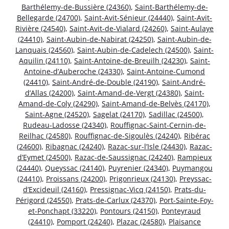
Barthélemy-de-Bussière (24360)
,
Saint-Barthélemy-de-
Bellegarde (24700)
,
Saint-Avit-Sénieur (24440)
,
Saint-Avit-
Rivière (24540)
,
Saint-Avit-de-Vialard (24260)
,
Saint-Aulaye
(24410)
,
Saint-Aubin-de-Nabirat (24250)
,
Saint-Aubin-de-
Lanquais (24560)
,
Saint-Aubin-de-Cadelech (24500)
,
Saint-
Aquilin (24110)
,
Saint-Antoine-de-Breuilh (24230)
,
Saint-
Antoine-d’Auberoche (24330)
,
Saint-Antoine-Cumond
(24410)
,
Saint-André-de-Double (24190)
,
Saint-André-
d’Allas (24200)
,
Saint-Amand-de-Vergt (24380)
,
Saint-
Amand-de-Coly (24290)
,
Saint-Amand-de-Belvès (24170)
,
Saint-Agne (24520)
,
Sagelat (24170)
,
Sadillac (24500)
,
Rudeau-Ladosse (24340)
,
Rouffignac-Saint-Cernin-de-
Reilhac (24580)
,
Rouffignac-de-Sigoulès (24240)
,
Ribérac
(24600)
,
Ribagnac (24240)
,
Razac-sur-l’Isle (24430)
,
Razac-
d’Eymet (24500)
,
Razac-de-Saussignac (24240)
,
Rampieux
(24440)
,
Queyssac (24140)
,
Puyrenier (24340)
,
Puymangou
(24410)
,
Proissans (24200)
,
Prigonrieux (24130)
,
Preyssac-
d’Excideuil (24160)
,
Pressignac-Vicq (24150)
,
Prats-du-
Périgord (24550)
,
Prats-de-Carlux (24370)
,
Port-Sainte-Foy-
et-Ponchapt (33220)
,
Pontours (24150)
,
Ponteyraud
(24410)
,
Pomport (24240)
,
Plazac (24580)
,
Plaisance