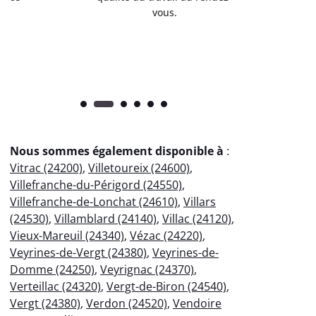
vous.
l’entret
pr
Nous sommes également disponible à
:
Vitrac (24200)
,
Villetoureix (24600)
,
Villefranche-du-Périgord (24550)
,
Villefranche-de-Lonchat (24610)
,
Villars
(24530)
,
Villamblard (24140)
,
Villac (24120)
,
Vieux-Mareuil (24340)
,
Vézac (24220)
,
Veyrines-de-Vergt (24380)
,
Veyrines-de-
Domme (24250)
,
Veyrignac (24370)
,
Verteillac (24320)
,
Vergt-de-Biron (24540)
,
Vergt (24380)
,
Verdon (24520)
,
Vendoire