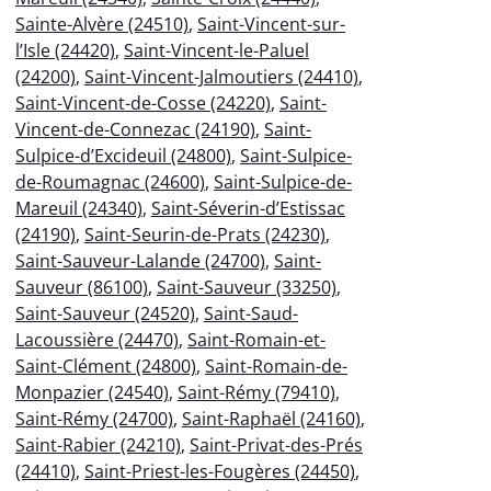
Sainte-Alvère (24510)
,
Saint-Vincent-sur-
l’Isle (24420)
,
Saint-Vincent-le-Paluel
(24200)
,
Saint-Vincent-Jalmoutiers (24410)
,
Saint-Vincent-de-Cosse (24220)
,
Saint-
Vincent-de-Connezac (24190)
,
Saint-
Sulpice-d’Excideuil (24800)
,
Saint-Sulpice-
de-Roumagnac (24600)
,
Saint-Sulpice-de-
Mareuil (24340)
,
Saint-Séverin-d’Estissac
(24190)
,
Saint-Seurin-de-Prats (24230)
,
Saint-Sauveur-Lalande (24700)
,
Saint-
Sauveur (86100)
,
Saint-Sauveur (33250)
,
Saint-Sauveur (24520)
,
Saint-Saud-
Lacoussière (24470)
,
Saint-Romain-et-
Saint-Clément (24800)
,
Saint-Romain-de-
Monpazier (24540)
,
Saint-Rémy (79410)
,
Saint-Rémy (24700)
,
Saint-Raphaël (24160)
,
Saint-Rabier (24210)
,
Saint-Privat-des-Prés
(24410)
,
Saint-Priest-les-Fougères (24450)
,