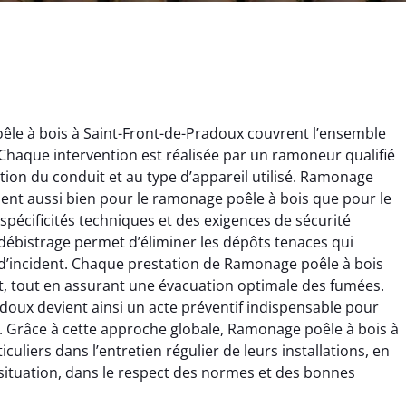
le à bois à Saint-Front-de-Pradoux couvrent l’ensemble
haque intervention est réalisée par un ramoneur qualifié
ion du conduit et au type d’appareil utilisé. Ramonage
ient aussi bien pour le ramonage poêle à bois que pour le
écificités techniques et des exigences de sécurité
débistrage permet d’éliminer les dépôts tenaces qui
ïc Marchand
Claire Vautrin
 d’incident. Chaque prestation de Ramonage poêle à bois
nt, tout en assurant une évacuation optimale des fumées.
4 janvier 2026
21 juin 2025
oux devient ainsi un acte préventif indispensable pour
s bon travail de
Ramonage très bien réalisé,
. Grâce à cette approche globale, Ramonage poêle à bois à
rage et ramonage.
travail propre et soigné.
liers dans l’entretien régulier de leurs installations, en
née parfaitement
Toutes les explications ont
situation, dans le respect des normes et des bonnes
e et fonctionnement
été claires et le conduit a été
ment amélioré. Je
laissé impeccable. Service