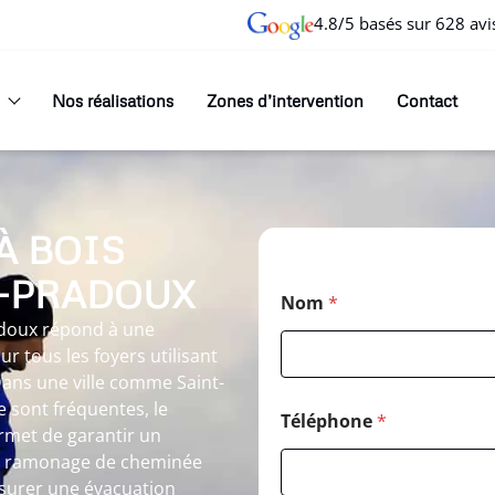
4.8/5 basés sur 628 avi
Nos réalisations
Zones d’intervention
Contact
À BOIS
E-PRADOUX
Nom
*
adoux répond à une
r tous les foyers utilisant
ans une ville comme Saint-
 sont fréquentes, le
Téléphone
*
rmet de garantir un
Le ramonage de cheminée
surer une évacuation