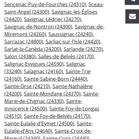
Sencenac-Puy-de-Fourches (24310)
,
Sceau-
Saint-Angel (24300)
,
Savignac-les-Églises
(24420)
,
Savignac-Lédrier (24270)
,
Savignac-de-Nontron (24300)
,
Savignac-de-
Miremont (24260)
,
Saussignac (24240)
,
Sarrazac (24800)
,
Sarliac-sur-l’Isle (24420)
,
Sarlat-la-Canéda (24200)
,
Sarlande (24270)
,
Salon (24380)
,
Salles-de-Belvès (24170)
,
Salignac-Eyvigues (24590)
,
Salignac
(33240)
,
Salagnac (24160)
,
Sainte-Trie
(24160)
,
Sainte-Sabine-Born (24440)
,
Sainte-Orse (24210)
,
Sainte-Nathalène
(24200)
,
Sainte-Mondane (24370)
,
Sainte-
Marie-de-Chignac (24330)
,
Sainte-
Innocence (24500)
,
Sainte-Foy-de-Longas
(24510)
,
Sainte-Foy-de-Belvès (24170)
,
Sainte-Eulalie-d’Eymet (24500)
,
Sainte-
Eulalie-d’Ans (24640)
,
Sainte-Croix-de-
Mareuil (24340)
,
Sainte-Croix (24440)
,