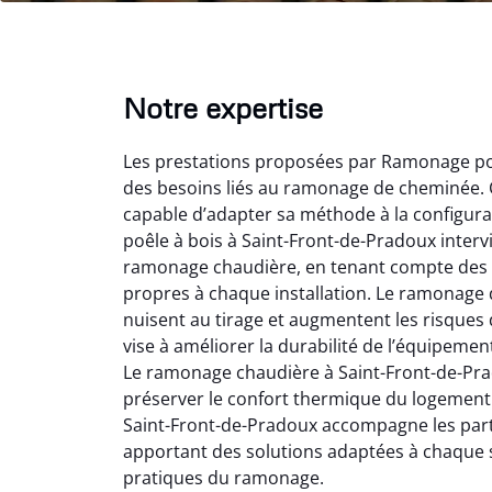
Notre expertise
Les prestations proposées par Ramonage poê
des besoins liés au ramonage de cheminée. C
capable d’adapter sa méthode à la configurat
poêle à bois à Saint-Front-de-Pradoux interv
ramonage chaudière, en tenant compte des sp
propres à chaque installation. Le ramonage 
Lo
nuisent au tirage et augmentent les risques
vise à améliorer la durabilité de l’équipeme
2
Le ramonage chaudière à Saint-Front-de-Prad
Trè
préserver le confort thermique du logement
débist
Saint-Front-de-Pradoux accompagne les particu
Chemi
apportant des solutions adaptées à chaque 
nettoyé
pratiques du ramonage.
nette