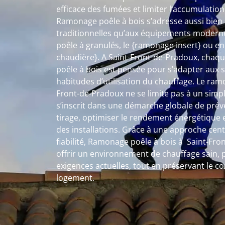
efficace des fumées et limiter l’accumulatio
Ramonage poêle à bois s’adresse aussi bien a
traditionnelles qu’aux équipements moderne
poêle à granulés, le {ramonage insert} ou e
chaudière}. A Saint-Front-de-Pradoux, chaq
poêle à bois est pensée pour s’adapter aux s
habitudes d’utilisation du chauffage. Le ram
Front-de-Pradoux ne se limite pas à un simple
s’inscrit dans une démarche globale de préve
tirage, optimiser le rendement énergétique e
des installations. Grâce à une approche centr
fiabilité, Ramonage poêle à bois à Saint-Fr
offrir un environnement de chauffage sain,
exigences actuelles, tout en préservant le c
logement.