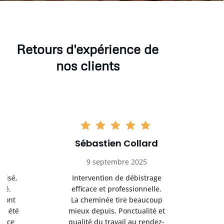
Retours d'expérience de
nos clients
Sébastien Collard
Amand
9 septembre 2025
3 nov
Intervention de débistrage
Ramonag
efficace et professionnelle.
beaucou
La cheminée tire beaucoup
Protection 
mieux depuis. Ponctualité et
après i
qualité du travail au rendez-
conseil