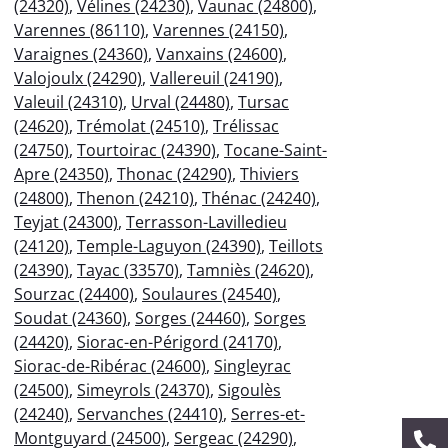
(24320)
,
Vélines (24230)
,
Vaunac (24800)
,
Varennes (86110)
,
Varennes (24150)
,
Varaignes (24360)
,
Vanxains (24600)
,
Valojoulx (24290)
,
Vallereuil (24190)
,
Valeuil (24310)
,
Urval (24480)
,
Tursac
(24620)
,
Trémolat (24510)
,
Trélissac
(24750)
,
Tourtoirac (24390)
,
Tocane-Saint-
Apre (24350)
,
Thonac (24290)
,
Thiviers
(24800)
,
Thenon (24210)
,
Thénac (24240)
,
Teyjat (24300)
,
Terrasson-Lavilledieu
(24120)
,
Temple-Laguyon (24390)
,
Teillots
(24390)
,
Tayac (33570)
,
Tamniès (24620)
,
Sourzac (24400)
,
Soulaures (24540)
,
Soudat (24360)
,
Sorges (24460)
,
Sorges
(24420)
,
Siorac-en-Périgord (24170)
,
Siorac-de-Ribérac (24600)
,
Singleyrac
(24500)
,
Simeyrols (24370)
,
Sigoulès
(24240)
,
Servanches (24410)
,
Serres-et-
Montguyard (24500)
,
Sergeac (24290)
,