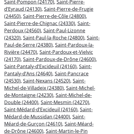
Saint-Pompon (24170)
,
Saint-Pierre-
d’Eyraud (24130)
,
Saint-Pierre-de-Frugie
(24450)
,
Saint-Pierre-de-Côle (24800)
,
Saint-Pierre-de-Chignac (24330)
,
Saint-
Perdoux (24560)
,
Saint-Paul-Lizonne
(24320)
,
Saint-Paul-la-Roche (24800)
,
Saint-
Paul-de-Serre (24380)
,
Saint-Pardoux-la-
Rivière (24470)
,
Saint-Pardoux-et-Vielvic
(24170)
,
Saint-Pardoux-de-Drône (24600)
,
Saint-Pantaly-d’Excideuil (24160)
,
Saint-
Pantaly-d’Ans (24640)
,
Saint-Pancrace
(24530)
,
Saint-Nexans (24520)
,
Saint-
Michel-de-Villadeix (24380)
,
Saint-Michel-
de-Montaigne (24230)
,
Saint-Michel-de-
Double (24400)
,
Saint-Mesmin (24270)
,
Saint-Médard-d’Excideuil (24160)
,
Saint-
Médard-de-Mussidan (24400)
,
Saint-
Méard-de-Gurçon (24610)
,
Saint-Méard-
de-Drône (24600)
,
Saint-Martin-le-Pin