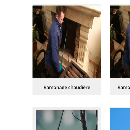
re
Ramonage chaudière
Ramo