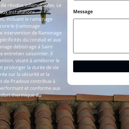
n de résidus inflammables. Le
Message
ux installations
s, incluant le ramonage
ncore le {ramonage
ue intervention de Ramonage
pécificités du conduit et aux
onage débistrage à Saint-
 entretien saisonnier. Il
ntion, visant à améliorer le
t prolonger la durée de vie
ée sur la sécurité et la
ont-de-Pradoux contribue à
 performant et conforme aux
onfort thermique du