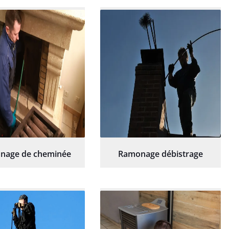
commande sans
sérieux et rassurant.
hésitation.
nage de cheminée
Ramonage débistrage