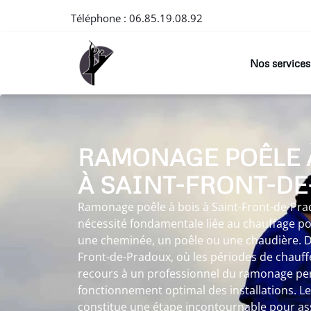
Téléphone :
06.85.19.08.92
Nos services
RAMONAGE POÊLE 
À SAINT-FRONT-D
Ramonage poêle à bois à Saint-Front-de-Pr
nécessité fondamentale liée au chauffage pou
une cheminée, un poêle ou une chaudière. D
Front-de-Pradoux, où les périodes de chauffe
recours à un professionnel du ramonage pe
fonctionnement optimal des installations. 
constitue une étape incontournable pour as