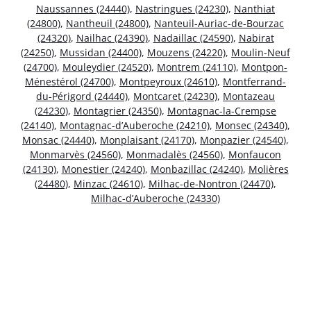
Naussannes (24440)
,
Nastringues (24230)
,
Nanthiat
(24800)
,
Nantheuil (24800)
,
Nanteuil-Auriac-de-Bourzac
(24320)
,
Nailhac (24390)
,
Nadaillac (24590)
,
Nabirat
(24250)
,
Mussidan (24400)
,
Mouzens (24220)
,
Moulin-Neuf
(24700)
,
Mouleydier (24520)
,
Montrem (24110)
,
Montpon-
Ménestérol (24700)
,
Montpeyroux (24610)
,
Montferrand-
du-Périgord (24440)
,
Montcaret (24230)
,
Montazeau
(24230)
,
Montagrier (24350)
,
Montagnac-la-Crempse
(24140)
,
Montagnac-d’Auberoche (24210)
,
Monsec (24340)
,
Monsac (24440)
,
Monplaisant (24170)
,
Monpazier (24540)
,
Monmarvès (24560)
,
Monmadalès (24560)
,
Monfaucon
(24130)
,
Monestier (24240)
,
Monbazillac (24240)
,
Molières
(24480)
,
Minzac (24610)
,
Milhac-de-Nontron (24470)
,
Milhac-d’Auberoche (24330)