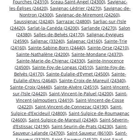
Fourches (24310)
,
Sceau-Saint-Angel (24300)
,
Savignac-
les-Églises (24420)
,
Savignac-Lédrier (24270)
,
Savignac-de-
Nontron (24300)
,
Savignac-de-Miremont (24260)
,
Saussignac (24240)
,
Sarrazac (24800)
,
Sarliac-sur-l’Isle
(24420)
,
Sarlat-la-Canéda (24200)
,
Sarlande (24270)
,
Salon
(24380)
,
Salles-de-Belvès (24170)
,
Salignac-Eyvigues
(24590)
,
Salignac (33240)
,
Salagnac (24160)
,
Sainte-Trie
(24160)
,
Sainte-Sabine-Born (24440)
,
Sainte-Orse (24210)
,
Sainte-Nathalène (24200)
,
Sainte-Mondane (24370)
,
Sainte-Marie-de-Chignac (24330)
,
Sainte-Innocence
(24500)
,
Sainte-Foy-de-Longas (24510)
,
Sainte-Foy-de-
Belvès (24170)
,
Sainte-Eulalie-d’Eymet (24500)
,
Sainte-
Eulalie-d’Ans (24640)
,
Sainte-Croix-de-Mareuil (24340)
,
Sainte-Croix (24440)
,
Sainte-Alvère (24510)
,
Saint-Vincent-
sur-l’Isle (24420)
,
Saint-Vincent-le-Paluel (24200)
,
Saint-
Vincent-Jalmoutiers (24410)
,
Saint-Vincent-de-Cosse
(24220)
,
Saint-Vincent-de-Connezac (24190)
,
Saint-
Sulpice-d’Excideuil (24800)
,
Saint-Sulpice-de-Roumagnac
(24600)
,
Saint-Sulpice-de-Mareuil (24340)
,
Saint-Séverin-
d’Estissac (24190)
,
Saint-Seurin-de-Prats (24230)
,
Saint-
Sauveur-Lalande (24700)
,
Saint-Sauveur (86100)
,
Saint-
Sauveur (33250)
,
Saint-Sauveur (24520)
,
Saint-Saud-