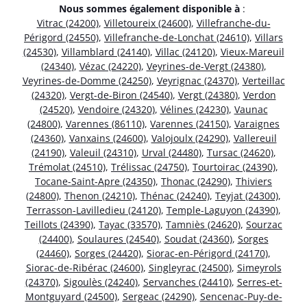
Nous sommes également disponible à
:
Vitrac (24200)
,
Villetoureix (24600)
,
Villefranche-du-
Périgord (24550)
,
Villefranche-de-Lonchat (24610)
,
Villars
(24530)
,
Villamblard (24140)
,
Villac (24120)
,
Vieux-Mareuil
(24340)
,
Vézac (24220)
,
Veyrines-de-Vergt (24380)
,
Veyrines-de-Domme (24250)
,
Veyrignac (24370)
,
Verteillac
(24320)
,
Vergt-de-Biron (24540)
,
Vergt (24380)
,
Verdon
(24520)
,
Vendoire (24320)
,
Vélines (24230)
,
Vaunac
(24800)
,
Varennes (86110)
,
Varennes (24150)
,
Varaignes
(24360)
,
Vanxains (24600)
,
Valojoulx (24290)
,
Vallereuil
(24190)
,
Valeuil (24310)
,
Urval (24480)
,
Tursac (24620)
,
Trémolat (24510)
,
Trélissac (24750)
,
Tourtoirac (24390)
,
Tocane-Saint-Apre (24350)
,
Thonac (24290)
,
Thiviers
(24800)
,
Thenon (24210)
,
Thénac (24240)
,
Teyjat (24300)
,
Terrasson-Lavilledieu (24120)
,
Temple-Laguyon (24390)
,
Teillots (24390)
,
Tayac (33570)
,
Tamniès (24620)
,
Sourzac
(24400)
,
Soulaures (24540)
,
Soudat (24360)
,
Sorges
(24460)
,
Sorges (24420)
,
Siorac-en-Périgord (24170)
,
Siorac-de-Ribérac (24600)
,
Singleyrac (24500)
,
Simeyrols
(24370)
,
Sigoulès (24240)
,
Servanches (24410)
,
Serres-et-
Montguyard (24500)
,
Sergeac (24290)
,
Sencenac-Puy-de-