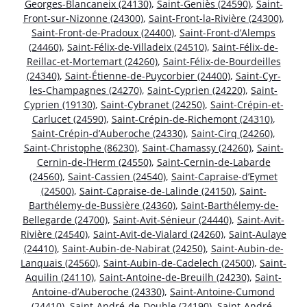
Georges-Blancaneix (24130)
,
Saint-Geniès (24590)
,
Saint-
Front-sur-Nizonne (24300)
,
Saint-Front-la-Rivière (24300)
,
Saint-Front-de-Pradoux (24400)
,
Saint-Front-d’Alemps
(24460)
,
Saint-Félix-de-Villadeix (24510)
,
Saint-Félix-de-
Reillac-et-Mortemart (24260)
,
Saint-Félix-de-Bourdeilles
(24340)
,
Saint-Étienne-de-Puycorbier (24400)
,
Saint-Cyr-
les-Champagnes (24270)
,
Saint-Cyprien (24220)
,
Saint-
Cyprien (19130)
,
Saint-Cybranet (24250)
,
Saint-Crépin-et-
Carlucet (24590)
,
Saint-Crépin-de-Richemont (24310)
,
Saint-Crépin-d’Auberoche (24330)
,
Saint-Cirq (24260)
,
Saint-Christophe (86230)
,
Saint-Chamassy (24260)
,
Saint-
Cernin-de-l’Herm (24550)
,
Saint-Cernin-de-Labarde
(24560)
,
Saint-Cassien (24540)
,
Saint-Capraise-d’Eymet
(24500)
,
Saint-Capraise-de-Lalinde (24150)
,
Saint-
Barthélemy-de-Bussière (24360)
,
Saint-Barthélemy-de-
Bellegarde (24700)
,
Saint-Avit-Sénieur (24440)
,
Saint-Avit-
Rivière (24540)
,
Saint-Avit-de-Vialard (24260)
,
Saint-Aulaye
(24410)
,
Saint-Aubin-de-Nabirat (24250)
,
Saint-Aubin-de-
Lanquais (24560)
,
Saint-Aubin-de-Cadelech (24500)
,
Saint-
Aquilin (24110)
,
Saint-Antoine-de-Breuilh (24230)
,
Saint-
Antoine-d’Auberoche (24330)
,
Saint-Antoine-Cumond
(24410)
,
Saint-André-de-Double (24190)
,
Saint-André-