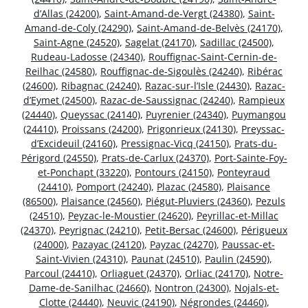
d’Allas (24200)
,
Saint-Amand-de-Vergt (24380)
,
Saint-
Amand-de-Coly (24290)
,
Saint-Amand-de-Belvès (24170)
,
Saint-Agne (24520)
,
Sagelat (24170)
,
Sadillac (24500)
,
Rudeau-Ladosse (24340)
,
Rouffignac-Saint-Cernin-de-
Reilhac (24580)
,
Rouffignac-de-Sigoulès (24240)
,
Ribérac
(24600)
,
Ribagnac (24240)
,
Razac-sur-l’Isle (24430)
,
Razac-
d’Eymet (24500)
,
Razac-de-Saussignac (24240)
,
Rampieux
(24440)
,
Queyssac (24140)
,
Puyrenier (24340)
,
Puymangou
(24410)
,
Proissans (24200)
,
Prigonrieux (24130)
,
Preyssac-
d’Excideuil (24160)
,
Pressignac-Vicq (24150)
,
Prats-du-
Périgord (24550)
,
Prats-de-Carlux (24370)
,
Port-Sainte-Foy-
et-Ponchapt (33220)
,
Pontours (24150)
,
Ponteyraud
(24410)
,
Pomport (24240)
,
Plazac (24580)
,
Plaisance
(86500)
,
Plaisance (24560)
,
Piégut-Pluviers (24360)
,
Pezuls
(24510)
,
Peyzac-le-Moustier (24620)
,
Peyrillac-et-Millac
(24370)
,
Peyrignac (24210)
,
Petit-Bersac (24600)
,
Périgueux
(24000)
,
Pazayac (24120)
,
Payzac (24270)
,
Paussac-et-
Saint-Vivien (24310)
,
Paunat (24510)
,
Paulin (24590)
,
Parcoul (24410)
,
Orliaguet (24370)
,
Orliac (24170)
,
Notre-
Dame-de-Sanilhac (24660)
,
Nontron (24300)
,
Nojals-et-
Clotte (24440)
,
Neuvic (24190)
,
Négrondes (24460)
,