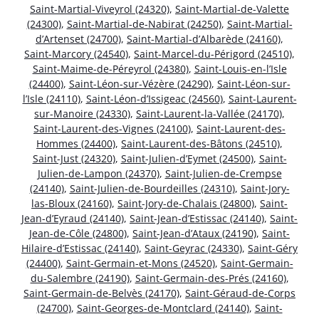
Saint-Martial-Viveyrol (24320)
,
Saint-Martial-de-Valette
(24300)
,
Saint-Martial-de-Nabirat (24250)
,
Saint-Martial-
d’Artenset (24700)
,
Saint-Martial-d’Albarède (24160)
,
Saint-Marcory (24540)
,
Saint-Marcel-du-Périgord (24510)
,
Saint-Maime-de-Péreyrol (24380)
,
Saint-Louis-en-l’Isle
(24400)
,
Saint-Léon-sur-Vézère (24290)
,
Saint-Léon-sur-
l’Isle (24110)
,
Saint-Léon-d’Issigeac (24560)
,
Saint-Laurent-
sur-Manoire (24330)
,
Saint-Laurent-la-Vallée (24170)
,
Saint-Laurent-des-Vignes (24100)
,
Saint-Laurent-des-
Hommes (24400)
,
Saint-Laurent-des-Bâtons (24510)
,
Saint-Just (24320)
,
Saint-Julien-d’Eymet (24500)
,
Saint-
Julien-de-Lampon (24370)
,
Saint-Julien-de-Crempse
(24140)
,
Saint-Julien-de-Bourdeilles (24310)
,
Saint-Jory-
las-Bloux (24160)
,
Saint-Jory-de-Chalais (24800)
,
Saint-
Jean-d’Eyraud (24140)
,
Saint-Jean-d’Estissac (24140)
,
Saint-
Jean-de-Côle (24800)
,
Saint-Jean-d’Ataux (24190)
,
Saint-
Hilaire-d’Estissac (24140)
,
Saint-Geyrac (24330)
,
Saint-Géry
(24400)
,
Saint-Germain-et-Mons (24520)
,
Saint-Germain-
du-Salembre (24190)
,
Saint-Germain-des-Prés (24160)
,
Saint-Germain-de-Belvès (24170)
,
Saint-Géraud-de-Corps
(24700)
,
Saint-Georges-de-Montclard (24140)
,
Saint-