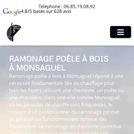
Téléphone :
06.85.19.08.92
4.8/5 basés sur 628 avis
RAMONAGE POÊLE À BOIS
À MONSAGUEL
Ramonage poêle à bois à Monsaguel répond à une
nécessité fondamentale liée au chauffage pour
tous les foyers utilisant une cheminée, un poêle ou
une chaudière. Dans une ville comme Monsaguel,
où les périodes de chauffe sont fréquentes, le
recours à un professionnel du ramonage permet
de garantir un fonctionnement optimal des
installations. Le ramonage de cheminée constitue
une étape incontournable pour assurer une