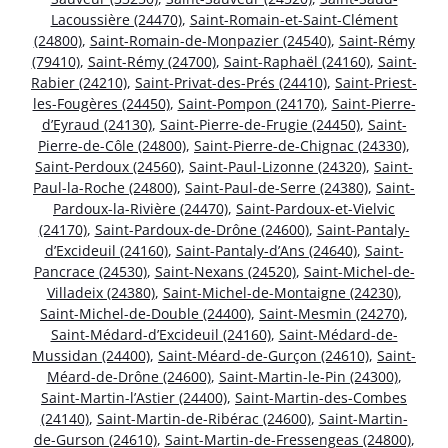
Lacoussière (24470)
,
Saint-Romain-et-Saint-Clément
(24800)
,
Saint-Romain-de-Monpazier (24540)
,
Saint-Rémy
(79410)
,
Saint-Rémy (24700)
,
Saint-Raphaël (24160)
,
Saint-
Rabier (24210)
,
Saint-Privat-des-Prés (24410)
,
Saint-Priest-
les-Fougères (24450)
,
Saint-Pompon (24170)
,
Saint-Pierre-
d’Eyraud (24130)
,
Saint-Pierre-de-Frugie (24450)
,
Saint-
Pierre-de-Côle (24800)
,
Saint-Pierre-de-Chignac (24330)
,
Saint-Perdoux (24560)
,
Saint-Paul-Lizonne (24320)
,
Saint-
Paul-la-Roche (24800)
,
Saint-Paul-de-Serre (24380)
,
Saint-
Pardoux-la-Rivière (24470)
,
Saint-Pardoux-et-Vielvic
(24170)
,
Saint-Pardoux-de-Drône (24600)
,
Saint-Pantaly-
d’Excideuil (24160)
,
Saint-Pantaly-d’Ans (24640)
,
Saint-
Pancrace (24530)
,
Saint-Nexans (24520)
,
Saint-Michel-de-
Villadeix (24380)
,
Saint-Michel-de-Montaigne (24230)
,
Saint-Michel-de-Double (24400)
,
Saint-Mesmin (24270)
,
Saint-Médard-d’Excideuil (24160)
,
Saint-Médard-de-
Mussidan (24400)
,
Saint-Méard-de-Gurçon (24610)
,
Saint-
Méard-de-Drône (24600)
,
Saint-Martin-le-Pin (24300)
,
Saint-Martin-l’Astier (24400)
,
Saint-Martin-des-Combes
(24140)
,
Saint-Martin-de-Ribérac (24600)
,
Saint-Martin-
de-Gurson (24610)
,
Saint-Martin-de-Fressengeas (24800)
,