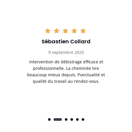
Sébastien Collard
9 septembre 2025
il
Intervention de débistrage efficace et
Ra
professionnelle. La cheminée tire
ri
e
beaucoup mieux depuis. Ponctualité et
ap
.
qualité du travail au rendez-vous.