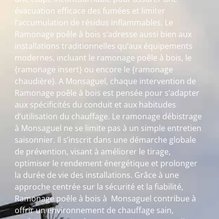
évacuation efficace des fumées et limiter
l’accumulation de résidus inflammables. Le
Ramonage poêle à bois s’adresse aussi bien aux
installations traditionnelles qu’aux équipements
modernes, incluant le ramonage poêle à bois, le
{ramonage insert} ou encore le {ramonage
chaudière}. A Monsaguel, chaque intervention de
Ramonage poêle à bois est pensée pour s’adapter
aux spécificités du conduit et aux habitudes
d’utilisation du chauffage. Le ramonage débistrage
à Monsaguel ne se limite pas à un simple entretien
saisonnier. Il s’inscrit dans une démarche globale
de prévention, visant à améliorer le tirage,
optimiser le rendement énergétique et prolonger
la durée de vie des installations. Grâce à une
approche centrée sur la sécurité et la fiabilité,
Ramonage poêle à bois à Monsaguel contribue à
offrir un environnement de chauffage sain,