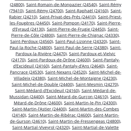
(24800)
,
Saint-Romain-de-Monpazier (24540)
,
Saint-Rémy
(79410)
,
Saint-Rémy (24700)
,
Saint-Raphaël (24160)
,
Saint-
Rabier (24210)
,
Saint-Privat-des-Prés (24410)
,
Saint-Priest-
les-Fougères (24450)
,
Saint-Pompon (24170)
,
Saint-Pierre-
d’Eyraud (24130)
,
Saint-Pierre-de-Frugie (24450)
,
Saint-
Pierre-de-Côle (24800)
,
Saint-Pierre-de-Chignac (24330)
,
Saint-Perdoux (24560)
,
Saint-Paul-Lizonne (24320)
,
Saint-
Paul-la-Roche (24800)
,
Saint-Paul-de-Serre (24380)
,
Saint-
Pardoux-la-Rivière (24470)
,
Saint-Pardoux-et-Vielvic
(24170)
,
Saint-Pardoux-de-Drône (24600)
,
Saint-Pantaly-
d’Excideuil (24160)
,
Saint-Pantaly-d’Ans (24640)
,
Saint-
Pancrace (24530)
,
Saint-Nexans (24520)
,
Saint-Michel-de-
Villadeix (24380)
,
Saint-Michel-de-Montaigne (24230)
,
Saint-Michel-de-Double (24400)
,
Saint-Mesmin (24270)
,
Saint-Médard-d’Excideuil (24160)
,
Saint-Médard-de-
Mussidan (24400)
,
Saint-Méard-de-Gurçon (24610)
,
Saint-
Méard-de-Drône (24600)
,
Saint-Martin-le-Pin (24300)
,
Saint-Martin-l’Astier (24400)
,
Saint-Martin-des-Combes
(24140)
,
Saint-Martin-de-Ribérac (24600)
,
Saint-Martin-
de-Gurson (24610)
,
Saint-Martin-de-Fressengeas (24800)
,
Saint-Martial-Viveyrol (24320)
,
Saint-Martial-de-Valette