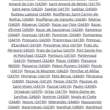
Amand-de-Coly (24290)
,
Saint-Amand-de-Belvès (24170)
,
Saint-Agne (24520)
,
Sagelat (24170)
,
Sadillac (24500)
,
Rudeau-Ladosse (24340)
,
Rouffignac-Saint-Cernin-de-
Reilhac (24580)
,
Rouffignac-de-Sigoulès (24240)
,
Ribérac
(24600)
,
Ribagnac (24240)
,
Razac-sur-l’Isle (24430)
,
Razac-
d’Eymet (24500)
,
Razac-de-Saussignac (24240)
,
Rampieux
(24440)
,
Queyssac (24140)
,
Puyrenier (24340)
,
Puymangou
(24410)
,
Proissans (24200)
,
Prigonrieux (24130)
,
Preyssac-
d’Excideuil (24160)
,
Pressignac-Vicq (24150)
,
Prats-du-
Périgord (24550)
,
Prats-de-Carlux (24370)
,
Port-Sainte-Foy-
et-Ponchapt (33220)
,
Pontours (24150)
,
Ponteyraud
(24410)
,
Pomport (24240)
,
Plazac (24580)
,
Plaisance
(86500)
,
Plaisance (24560)
,
Piégut-Pluviers (24360)
,
Pezuls
(24510)
,
Peyzac-le-Moustier (24620)
,
Peyrillac-et-Millac
(24370)
,
Peyrignac (24210)
,
Petit-Bersac (24600)
,
Périgueux
(24000)
,
Pazayac (24120)
,
Payzac (24270)
,
Paussac-et-
Saint-Vivien (24310)
,
Paunat (24510)
,
Paulin (24590)
,
Orliaguet (24370)
,
Orliac (24170)
,
Notre-Dame-de-
Sanilhac (24660)
,
Nontron (24300)
,
Nojals-et-Clotte
(24440)
,
Neuvic (24190)
,
Négrondes (24460)
,
Naussannes
(24440)
,
Nastringues (24230)
,
Nanthiat (24800)
,
Nantheuil