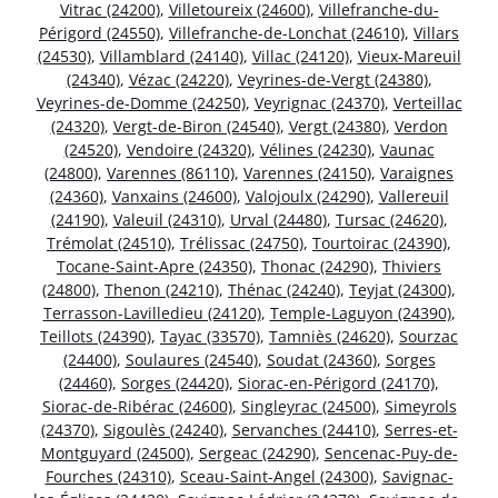
Vitrac (24200)
,
Villetoureix (24600)
,
Villefranche-du-
Périgord (24550)
,
Villefranche-de-Lonchat (24610)
,
Villars
(24530)
,
Villamblard (24140)
,
Villac (24120)
,
Vieux-Mareuil
(24340)
,
Vézac (24220)
,
Veyrines-de-Vergt (24380)
,
Veyrines-de-Domme (24250)
,
Veyrignac (24370)
,
Verteillac
(24320)
,
Vergt-de-Biron (24540)
,
Vergt (24380)
,
Verdon
(24520)
,
Vendoire (24320)
,
Vélines (24230)
,
Vaunac
(24800)
,
Varennes (86110)
,
Varennes (24150)
,
Varaignes
(24360)
,
Vanxains (24600)
,
Valojoulx (24290)
,
Vallereuil
(24190)
,
Valeuil (24310)
,
Urval (24480)
,
Tursac (24620)
,
Trémolat (24510)
,
Trélissac (24750)
,
Tourtoirac (24390)
,
Tocane-Saint-Apre (24350)
,
Thonac (24290)
,
Thiviers
(24800)
,
Thenon (24210)
,
Thénac (24240)
,
Teyjat (24300)
,
Terrasson-Lavilledieu (24120)
,
Temple-Laguyon (24390)
,
Teillots (24390)
,
Tayac (33570)
,
Tamniès (24620)
,
Sourzac
(24400)
,
Soulaures (24540)
,
Soudat (24360)
,
Sorges
(24460)
,
Sorges (24420)
,
Siorac-en-Périgord (24170)
,
Siorac-de-Ribérac (24600)
,
Singleyrac (24500)
,
Simeyrols
(24370)
,
Sigoulès (24240)
,
Servanches (24410)
,
Serres-et-
Montguyard (24500)
,
Sergeac (24290)
,
Sencenac-Puy-de-
Fourches (24310)
,
Sceau-Saint-Angel (24300)
,
Savignac-