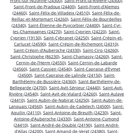
Front-sur-Nizonne (24300)
,
Saint-Front-la-Rivière (24300)
,
Saint-Front-de-Pradoux (24400)
,
Saint-Front-d’Alemps
(24460)
,
Saint-Félix-de-Villadeix (24510)
,
Saint-Félix-de-
Reillac-et-Mortemart (24260)
,
Saint-Félix-de-Bourdeilles
(24340)
,
Saint-Étienne-de-Puycorbier (24400)
,
Saint-Cyr-
les-Champagnes (24270)
,
Saint-Cyprien (24220)
,
Saint-
Cyprien (19130)
,
Saint-Cybranet (24250)
,
Saint-Crépin-et-
Carlucet (24590)
,
Saint-Crépin-de-Richemont (24310)
,
Saint-Crépin-d’Auberoche (24330)
,
Saint-Cirq (24260)
,
Saint-Christophe (86230)
,
Saint-Chamassy (24260)
,
Saint-
Cernin-de-l’Herm (24550)
,
Saint-Cernin-de-Labarde
(24560)
,
Saint-Cassien (24540)
,
Saint-Capraise-d’Eymet
(24500)
,
Saint-Capraise-de-Lalinde (24150)
,
Saint-
Barthélemy-de-Bussière (24360)
,
Saint-Barthélemy-de-
Bellegarde (24700)
,
Saint-Avit-Sénieur (24440)
,
Saint-Avit-
Rivière (24540)
,
Saint-Avit-de-Vialard (24260)
,
Saint-Aulaye
(24410)
,
Saint-Aubin-de-Nabirat (24250)
,
Saint-Aubin-de-
Lanquais (24560)
,
Saint-Aubin-de-Cadelech (24500)
,
Saint-
Aquilin (24110)
,
Saint-Antoine-de-Breuilh (24230)
,
Saint-
Antoine-d’Auberoche (24330)
,
Saint-Antoine-Cumond
(24410)
,
Saint-André-de-Double (24190)
,
Saint-André-
d’Allas (24200)
,
Saint-Amand-de-Vergt (24380)
,
Saint-