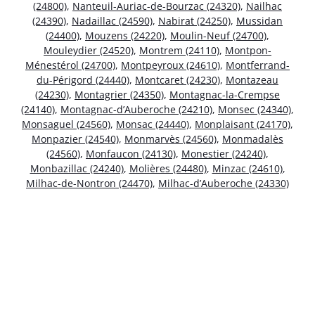
(24800)
,
Nanteuil-Auriac-de-Bourzac (24320)
,
Nailhac
(24390)
,
Nadaillac (24590)
,
Nabirat (24250)
,
Mussidan
(24400)
,
Mouzens (24220)
,
Moulin-Neuf (24700)
,
Mouleydier (24520)
,
Montrem (24110)
,
Montpon-
Ménestérol (24700)
,
Montpeyroux (24610)
,
Montferrand-
du-Périgord (24440)
,
Montcaret (24230)
,
Montazeau
(24230)
,
Montagrier (24350)
,
Montagnac-la-Crempse
(24140)
,
Montagnac-d’Auberoche (24210)
,
Monsec (24340)
,
Monsaguel (24560)
,
Monsac (24440)
,
Monplaisant (24170)
,
Monpazier (24540)
,
Monmarvès (24560)
,
Monmadalès
(24560)
,
Monfaucon (24130)
,
Monestier (24240)
,
Monbazillac (24240)
,
Molières (24480)
,
Minzac (24610)
,
Milhac-de-Nontron (24470)
,
Milhac-d’Auberoche (24330)