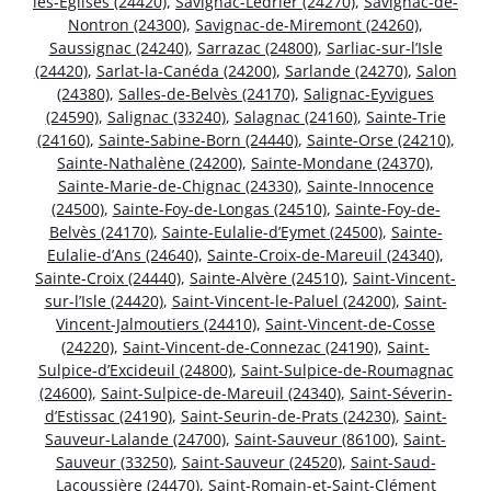
les-Églises (24420)
,
Savignac-Lédrier (24270)
,
Savignac-de-
Nontron (24300)
,
Savignac-de-Miremont (24260)
,
Saussignac (24240)
,
Sarrazac (24800)
,
Sarliac-sur-l’Isle
(24420)
,
Sarlat-la-Canéda (24200)
,
Sarlande (24270)
,
Salon
(24380)
,
Salles-de-Belvès (24170)
,
Salignac-Eyvigues
(24590)
,
Salignac (33240)
,
Salagnac (24160)
,
Sainte-Trie
(24160)
,
Sainte-Sabine-Born (24440)
,
Sainte-Orse (24210)
,
Sainte-Nathalène (24200)
,
Sainte-Mondane (24370)
,
Sainte-Marie-de-Chignac (24330)
,
Sainte-Innocence
(24500)
,
Sainte-Foy-de-Longas (24510)
,
Sainte-Foy-de-
Belvès (24170)
,
Sainte-Eulalie-d’Eymet (24500)
,
Sainte-
Eulalie-d’Ans (24640)
,
Sainte-Croix-de-Mareuil (24340)
,
Sainte-Croix (24440)
,
Sainte-Alvère (24510)
,
Saint-Vincent-
sur-l’Isle (24420)
,
Saint-Vincent-le-Paluel (24200)
,
Saint-
Vincent-Jalmoutiers (24410)
,
Saint-Vincent-de-Cosse
(24220)
,
Saint-Vincent-de-Connezac (24190)
,
Saint-
Sulpice-d’Excideuil (24800)
,
Saint-Sulpice-de-Roumagnac
(24600)
,
Saint-Sulpice-de-Mareuil (24340)
,
Saint-Séverin-
d’Estissac (24190)
,
Saint-Seurin-de-Prats (24230)
,
Saint-
Sauveur-Lalande (24700)
,
Saint-Sauveur (86100)
,
Saint-
Sauveur (33250)
,
Saint-Sauveur (24520)
,
Saint-Saud-
Lacoussière (24470)
,
Saint-Romain-et-Saint-Clément