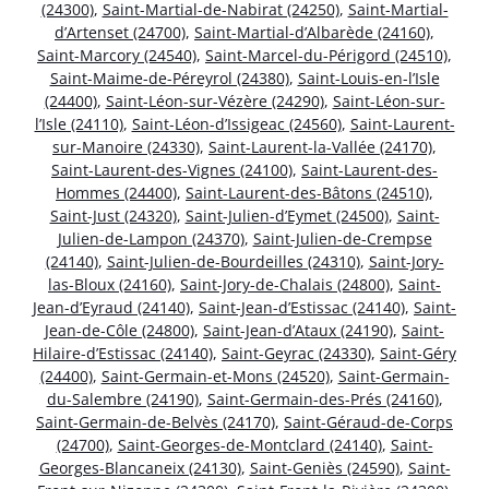
(24300)
,
Saint-Martial-de-Nabirat (24250)
,
Saint-Martial-
d’Artenset (24700)
,
Saint-Martial-d’Albarède (24160)
,
Saint-Marcory (24540)
,
Saint-Marcel-du-Périgord (24510)
,
Saint-Maime-de-Péreyrol (24380)
,
Saint-Louis-en-l’Isle
(24400)
,
Saint-Léon-sur-Vézère (24290)
,
Saint-Léon-sur-
l’Isle (24110)
,
Saint-Léon-d’Issigeac (24560)
,
Saint-Laurent-
sur-Manoire (24330)
,
Saint-Laurent-la-Vallée (24170)
,
Saint-Laurent-des-Vignes (24100)
,
Saint-Laurent-des-
Hommes (24400)
,
Saint-Laurent-des-Bâtons (24510)
,
Saint-Just (24320)
,
Saint-Julien-d’Eymet (24500)
,
Saint-
Julien-de-Lampon (24370)
,
Saint-Julien-de-Crempse
(24140)
,
Saint-Julien-de-Bourdeilles (24310)
,
Saint-Jory-
las-Bloux (24160)
,
Saint-Jory-de-Chalais (24800)
,
Saint-
Jean-d’Eyraud (24140)
,
Saint-Jean-d’Estissac (24140)
,
Saint-
Jean-de-Côle (24800)
,
Saint-Jean-d’Ataux (24190)
,
Saint-
Hilaire-d’Estissac (24140)
,
Saint-Geyrac (24330)
,
Saint-Géry
(24400)
,
Saint-Germain-et-Mons (24520)
,
Saint-Germain-
du-Salembre (24190)
,
Saint-Germain-des-Prés (24160)
,
Saint-Germain-de-Belvès (24170)
,
Saint-Géraud-de-Corps
(24700)
,
Saint-Georges-de-Montclard (24140)
,
Saint-
Georges-Blancaneix (24130)
,
Saint-Geniès (24590)
,
Saint-