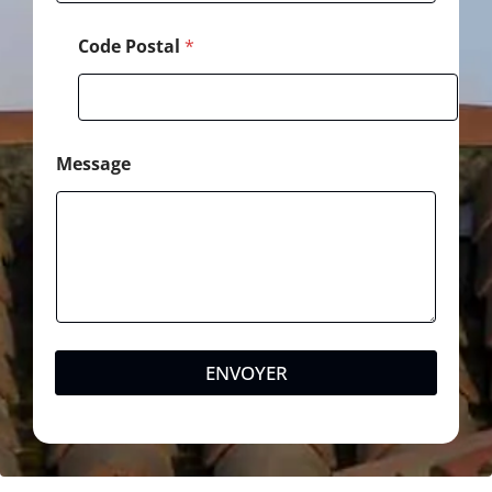
T
é
Code Postal
*
l
é
p
h
o
n
Message
e
ENVOYER