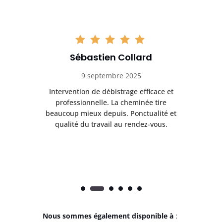
Sébastien Collard
9 septembre 2025
il
Intervention de débistrage efficace et
Ra
professionnelle. La cheminée tire
ri
e
beaucoup mieux depuis. Ponctualité et
ap
.
qualité du travail au rendez-vous.
Nous sommes également disponible à
: