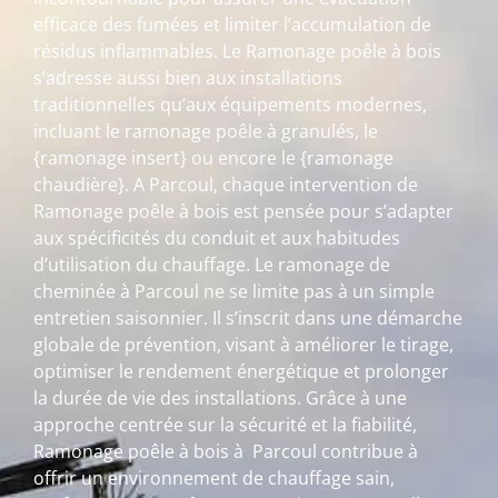
efficace des fumées et limiter l’accumulation de
résidus inflammables. Le Ramonage poêle à bois
s’adresse aussi bien aux installations
traditionnelles qu’aux équipements modernes,
incluant le ramonage poêle à granulés, le
{ramonage insert} ou encore le {ramonage
chaudière}. A Parcoul, chaque intervention de
Ramonage poêle à bois est pensée pour s’adapter
aux spécificités du conduit et aux habitudes
d’utilisation du chauffage. Le ramonage de
cheminée à Parcoul ne se limite pas à un simple
entretien saisonnier. Il s’inscrit dans une démarche
globale de prévention, visant à améliorer le tirage,
optimiser le rendement énergétique et prolonger
la durée de vie des installations. Grâce à une
approche centrée sur la sécurité et la fiabilité,
Ramonage poêle à bois à Parcoul contribue à
offrir un environnement de chauffage sain,