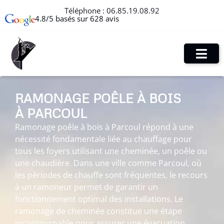
Téléphone :
06.85.19.08.92
4.8/5 basés sur 628 avis
RAMONAGE POÊLE À BOIS
À PARCOUL
Ramonage poêle à bois à Parcoul répond à une
nécessité fondamentale liée au chauffage pour
tous les foyers utilisant une cheminée, un poêle ou
une chaudière. Dans une ville comme Parcoul, où
les périodes de chauffe sont fréquentes, le recours
à un ramoneur permet de garantir un
fonctionnement optimal des installations. Le
ramonage de cheminée constitue une étape
incontournable pour assurer une évacuation