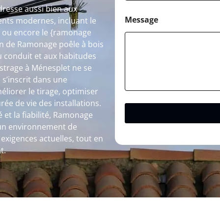
dresse aussi bien aux
Message
ents modernes, incluant le
} ou encore le {ramonage
on de Ramonage poêle à bois
u conduit et aux habitudes
istrage à Ménesplet ne se
l s’inscrit dans une
liorer le tirage, optimiser
ée de vie des installations.
 et la fiabilité, Ramonage
r un environnement de
exigences actuelles, tout en
t.