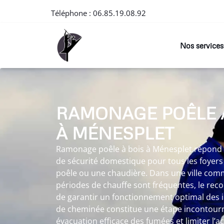
Téléphone :
06.85.19.08.92
Nos services
RAMONAGE POÊLE 
À MÉNESPLET
Ramonage poêle à bois à Ménesplet répond à
de sécurité domestique pour tous les foyers
poêle ou une chaudière. Dans une ville com
périodes de chauffe sont fréquentes, le re
de garantir un fonctionnement optimal des i
de cheminée constitue une étape incontour
évacuation efficace des fumées et limiter l’