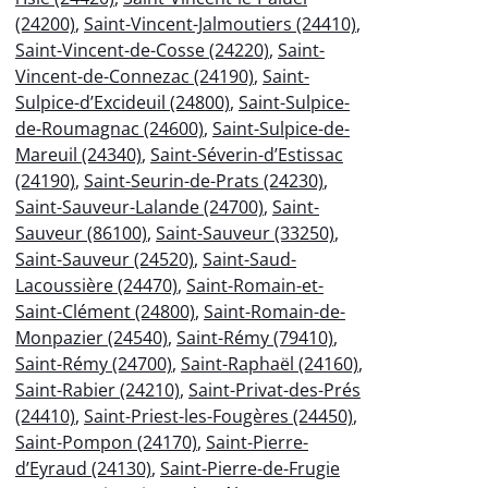
(24200)
,
Saint-Vincent-Jalmoutiers (24410)
,
Saint-Vincent-de-Cosse (24220)
,
Saint-
Vincent-de-Connezac (24190)
,
Saint-
Sulpice-d’Excideuil (24800)
,
Saint-Sulpice-
de-Roumagnac (24600)
,
Saint-Sulpice-de-
Mareuil (24340)
,
Saint-Séverin-d’Estissac
(24190)
,
Saint-Seurin-de-Prats (24230)
,
Saint-Sauveur-Lalande (24700)
,
Saint-
Sauveur (86100)
,
Saint-Sauveur (33250)
,
Saint-Sauveur (24520)
,
Saint-Saud-
Lacoussière (24470)
,
Saint-Romain-et-
Saint-Clément (24800)
,
Saint-Romain-de-
Monpazier (24540)
,
Saint-Rémy (79410)
,
Saint-Rémy (24700)
,
Saint-Raphaël (24160)
,
Saint-Rabier (24210)
,
Saint-Privat-des-Prés
(24410)
,
Saint-Priest-les-Fougères (24450)
,
Saint-Pompon (24170)
,
Saint-Pierre-
d’Eyraud (24130)
,
Saint-Pierre-de-Frugie