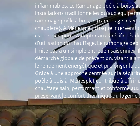
inflammables. Le Ramonage poêle à bois s’a
installations traditionnelles qu’aux équipem
ramonage poêle à bois, le {ramonage insert
chaudière}. A Ménesplet, chaque interventi
est pensée pour s’adapter aux spécificités d
d’utilisation du chauffage. Le ramonage déb
limite pas à un simple entretien saisonnier. I
démarche globale de prévention, visant à amé
le rendement énergétique et prolonger la dur
Grâce à une approche centrée sur la sécurité
poêle à bois à Ménesplet contribue à offri
chauffage sain, performant et conforme aux 
préservant le confort thermique du logemen