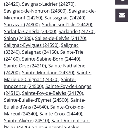
(24420)
,
Savignac-Lédrier (24270)
,
Savignac-de-Nontron (24300)
,
Savignac-de-
Miremont (24260)
,
Saussignac (24240)
,
Sarrazac (24800)
,
Sarliac-sur-l’Isle (24420)
,
Sarlat-la-Canéda (24200)
,
Sarlande (24270)
,
Salon (24380)
,
Salles-de-Belvès (24170)
,
Salignac-Eyvigues (24590)
,
Salignac
(33240)
,
Salagnac (24160)
,
Sainte-Trie
(24160)
,
Sainte-Sabine-Born (24440)
,
Sainte-Orse (24210)
,
Sainte-Nathalène
(24200)
,
Sainte-Mondane (24370)
,
Sainte-
Marie-de-Chignac (24330)
,
Sainte-
Innocence (24500)
,
Sainte-Foy-de-Longas
(24510)
,
Sainte-Foy-de-Belvès (24170)
,
Sainte-Eulalie-d’Eymet (24500)
,
Sainte-
Eulalie-d’Ans (24640)
,
Sainte-Croix-de-
Mareuil (24340)
,
Sainte-Croix (24440)
,
Sainte-Alvère (24510)
,
Saint-Vincent-sur-
l’Isle (24420)
,
Saint-Vincent-le-Paluel