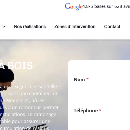
4.8/5 basés sur 628 avi
Nos réalisations
Zones d’intervention
Contact
À BOIS
Nom
*
 une exigence essentielle
 utilisant une cheminée, un
me Ménesplet, où les
cours à un ramoneur permet
Téléphone
*
nstallations. Le ramonage
nable pour assurer une
accumulation de résidus