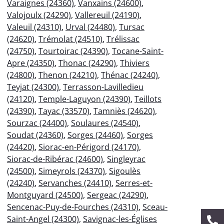
Varaignes (24360)
,
Vanxains (24600)
,
Valojoulx (24290)
,
Vallereuil (24190)
,
Valeuil (24310)
,
Urval (24480)
,
Tursac
(24620)
,
Trémolat (24510)
,
Trélissac
(24750)
,
Tourtoirac (24390)
,
Tocane-Saint-
Apre (24350)
,
Thonac (24290)
,
Thiviers
(24800)
,
Thenon (24210)
,
Thénac (24240)
,
Teyjat (24300)
,
Terrasson-Lavilledieu
(24120)
,
Temple-Laguyon (24390)
,
Teillots
(24390)
,
Tayac (33570)
,
Tamniès (24620)
,
Sourzac (24400)
,
Soulaures (24540)
,
Soudat (24360)
,
Sorges (24460)
,
Sorges
(24420)
,
Siorac-en-Périgord (24170)
,
Siorac-de-Ribérac (24600)
,
Singleyrac
(24500)
,
Simeyrols (24370)
,
Sigoulès
(24240)
,
Servanches (24410)
,
Serres-et-
Montguyard (24500)
,
Sergeac (24290)
,
Sencenac-Puy-de-Fourches (24310)
,
Sceau-
Saint-Angel (24300)
,
Savignac-les-Églises