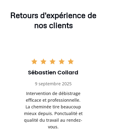
Retours d'expérience de
nos clients
Sébastien Collard
Amand
9 septembre 2025
3 nov
Intervention de débistrage
Ramonag
efficace et professionnelle.
beaucou
La cheminée tire beaucoup
Protection 
mieux depuis. Ponctualité et
après i
qualité du travail au rendez-
conseil
vous.
l’entret
pr