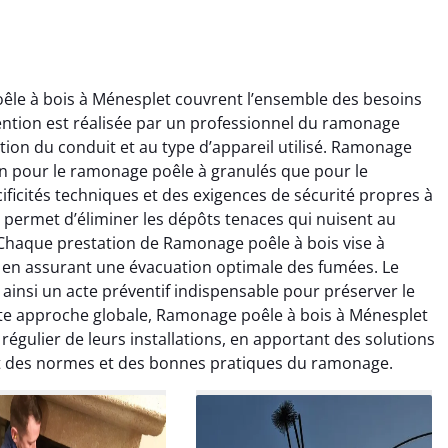
le à bois à Ménesplet couvrent l’ensemble des besoins
ention est réalisée par un professionnel du ramonage
ion du conduit et au type d’appareil utilisé. Ramonage
ien pour le ramonage poêle à granulés que pour le
ficités techniques et des exigences de sécurité propres à
 permet d’éliminer les dépôts tenaces qui nuisent au
ïc Marchand
Claire Vautrin
. Chaque prestation de Ramonage poêle à bois vise à
ut en assurant une évacuation optimale des fumées. Le
4 janvier 2026
21 juin 2025
insi un acte préventif indispensable pour préserver le
s bon travail de
Ramonage très bien réalisé,
te approche globale, Ramonage poêle à bois à Ménesplet
rage et ramonage.
travail propre et soigné.
régulier de leurs installations, en apportant des solutions
née parfaitement
Toutes les explications ont
ct des normes et des bonnes pratiques du ramonage.
e et fonctionnement
été claires et le conduit a été
ment amélioré. Je
laissé impeccable. Service
commande sans
sérieux et rassurant.
hésitation.