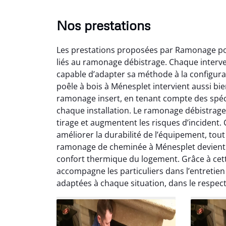
Nos prestations
Les prestations proposées par Ramonage poê
liés au ramonage débistrage. Chaque interv
capable d’adapter sa méthode à la configurat
poêle à bois à Ménesplet intervient aussi b
ramonage insert, en tenant compte des spéci
chaque installation. Le ramonage débistrage
Lo
tirage et augmentent les risques d’incident
améliorer la durabilité de l’équipement, to
2
ramonage de cheminée à Ménesplet devient a
Trè
confort thermique du logement. Grâce à cet
débist
accompagne les particuliers dans l’entretien 
Chemi
adaptées à chaque situation, dans le respe
nettoyé
nette
re