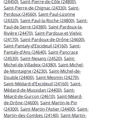
(24450)
,
Saint-Pierre-de-Côle (24800)
,
Saint-Pierre-de-Chignac (24330)
,
Saint-
Perdoux (24560)
,
Saint-Paul-Lizonne
(24320)
,
Saint-Paul-la-Roche (24800)
,
Saint-
Paul-de-Serre (24380)
,
Saint-Pardoux-la-
Rivière (24470)
,
Saint-Pardoux-et-Vielvic
(24170)
,
Saint-Pardoux-de-Drône (24600)
,
Saint-Pantaly-d’Excideuil (24160)
,
Saint-
Pantaly-d’Ans (24640)
,
Saint-Pancrace
(24530)
,
Saint-Nexans (24520)
,
Saint-
Michel-de-Villadeix (24380)
,
Saint-Michel-
de-Montaigne (24230)
,
Saint-Michel-de-
Double (24400)
,
Saint-Mesmin (24270)
,
Saint-Médard-d’Excideuil (24160)
,
Saint-
Médard-de-Mussidan (24400)
,
Saint-
Méard-de-Gurçon (24610)
,
Saint-Méard-
de-Drône (24600)
,
Saint-Martin-le-Pin
(24300)
,
Saint-Martin-l’Astier (24400)
,
Saint-
Martin-des-Combes (24140)
,
Saint-Martin-