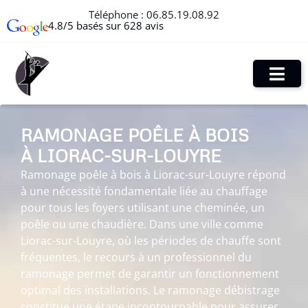
Téléphone :
06.85.19.08.92
4.8/5 basés sur 628 avis
RAMONAGE POÊLE À BOIS
À LIORAC-SUR-LOUYRE
Ramonage poêle à bois à Liorac-sur-Louyre répond
à une nécessité fondamentale liée au chauffage
pour tous les foyers utilisant une cheminée, un
poêle ou une chaudière. Dans une ville comme
Liorac-sur-Louyre, où les périodes de chauffe sont
fréquentes, le recours à un professionnel du
ramonage permet de garantir un fonctionnement
optimal des installations. Le ramonage débistrage
constitue une étape incontournable pour assurer