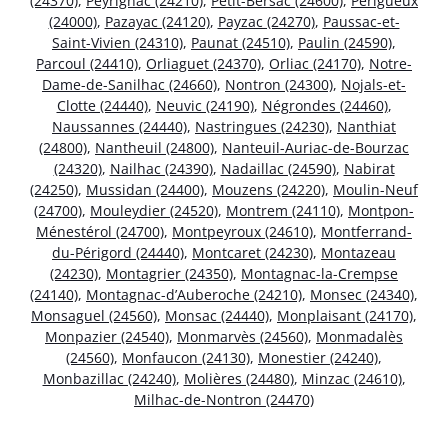
(24370)
,
Peyrignac (24210)
,
Petit-Bersac (24600)
,
Périgueux
(24000)
,
Pazayac (24120)
,
Payzac (24270)
,
Paussac-et-
Saint-Vivien (24310)
,
Paunat (24510)
,
Paulin (24590)
,
Parcoul (24410)
,
Orliaguet (24370)
,
Orliac (24170)
,
Notre-
Dame-de-Sanilhac (24660)
,
Nontron (24300)
,
Nojals-et-
Clotte (24440)
,
Neuvic (24190)
,
Négrondes (24460)
,
Naussannes (24440)
,
Nastringues (24230)
,
Nanthiat
(24800)
,
Nantheuil (24800)
,
Nanteuil-Auriac-de-Bourzac
(24320)
,
Nailhac (24390)
,
Nadaillac (24590)
,
Nabirat
(24250)
,
Mussidan (24400)
,
Mouzens (24220)
,
Moulin-Neuf
(24700)
,
Mouleydier (24520)
,
Montrem (24110)
,
Montpon-
Ménestérol (24700)
,
Montpeyroux (24610)
,
Montferrand-
du-Périgord (24440)
,
Montcaret (24230)
,
Montazeau
(24230)
,
Montagrier (24350)
,
Montagnac-la-Crempse
(24140)
,
Montagnac-d’Auberoche (24210)
,
Monsec (24340)
,
Monsaguel (24560)
,
Monsac (24440)
,
Monplaisant (24170)
,
Monpazier (24540)
,
Monmarvès (24560)
,
Monmadalès
(24560)
,
Monfaucon (24130)
,
Monestier (24240)
,
Monbazillac (24240)
,
Molières (24480)
,
Minzac (24610)
,
Milhac-de-Nontron (24470)