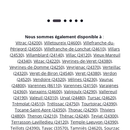
Nous sommes également disponible à
:
Vitrac (24200)
,
Villetoureix (24600)
,
Villefranche-du-
Périgord (24550)
,
Villefranche-de-Lonchat (24610)
,
Villars
(24530)
,
Villamblard (24140)
,
Villac (24120)
,
Vieux-Mareuil
(24340)
,
Vézac (24220)
,
Veyrines-de-Vergt (24380)
,
Veyrines-de-Domme (24250)
,
Veyrignac (24370)
,
Verteillac
(24320)
,
Vergt-de-Biron (24540)
,
Vergt (24380)
,
Verdon
(24520)
,
Vendoire (24320)
,
Vélines (24230)
,
Vaunac
(24800)
,
Varennes (86110)
,
Varennes (24150)
,
Varaignes
(24360)
,
Vanxains (24600)
,
Valojoulx (24290)
,
Vallereuil
(24190)
,
Valeuil (24310)
,
Urval (24480)
,
Tursac (24620)
,
Trémolat (24510)
,
Trélissac (24750)
,
Tourtoirac (24390)
,
Tocane-Saint-Apre (24350)
,
Thonac (24290)
,
Thiviers
(24800)
,
Thenon (24210)
,
Thénac (24240)
,
Teyjat (24300)
,
Terrasson-Lavilledieu (24120)
,
Temple-Laguyon (24390)
,
Teillots (24390)
,
Tayac (33570)
,
Tamniès (24620)
,
Sourzac