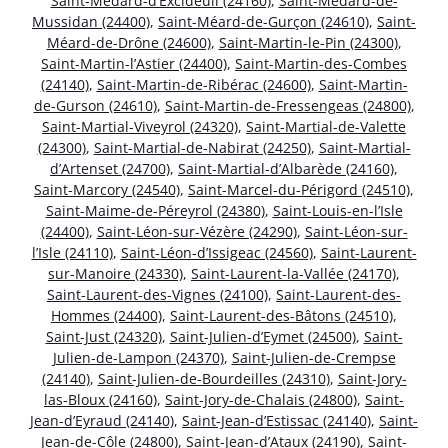
Saint-Médard-d’Excideuil (24160)
,
Saint-Médard-de-
Mussidan (24400)
,
Saint-Méard-de-Gurçon (24610)
,
Saint-
Méard-de-Drône (24600)
,
Saint-Martin-le-Pin (24300)
,
Saint-Martin-l’Astier (24400)
,
Saint-Martin-des-Combes
(24140)
,
Saint-Martin-de-Ribérac (24600)
,
Saint-Martin-
de-Gurson (24610)
,
Saint-Martin-de-Fressengeas (24800)
,
Saint-Martial-Viveyrol (24320)
,
Saint-Martial-de-Valette
(24300)
,
Saint-Martial-de-Nabirat (24250)
,
Saint-Martial-
d’Artenset (24700)
,
Saint-Martial-d’Albarède (24160)
,
Saint-Marcory (24540)
,
Saint-Marcel-du-Périgord (24510)
,
Saint-Maime-de-Péreyrol (24380)
,
Saint-Louis-en-l’Isle
(24400)
,
Saint-Léon-sur-Vézère (24290)
,
Saint-Léon-sur-
l’Isle (24110)
,
Saint-Léon-d’Issigeac (24560)
,
Saint-Laurent-
sur-Manoire (24330)
,
Saint-Laurent-la-Vallée (24170)
,
Saint-Laurent-des-Vignes (24100)
,
Saint-Laurent-des-
Hommes (24400)
,
Saint-Laurent-des-Bâtons (24510)
,
Saint-Just (24320)
,
Saint-Julien-d’Eymet (24500)
,
Saint-
Julien-de-Lampon (24370)
,
Saint-Julien-de-Crempse
(24140)
,
Saint-Julien-de-Bourdeilles (24310)
,
Saint-Jory-
las-Bloux (24160)
,
Saint-Jory-de-Chalais (24800)
,
Saint-
Jean-d’Eyraud (24140)
,
Saint-Jean-d’Estissac (24140)
,
Saint-
Jean-de-Côle (24800)
,
Saint-Jean-d’Ataux (24190)
,
Saint-