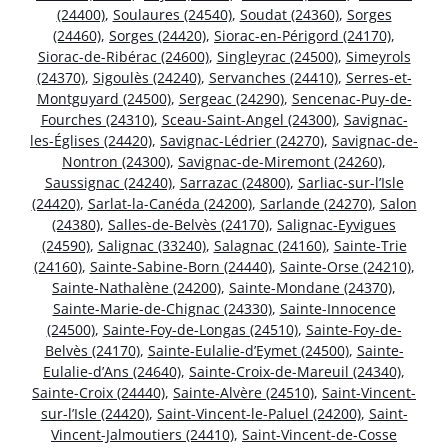
(24400)
,
Soulaures (24540)
,
Soudat (24360)
,
Sorges
(24460)
,
Sorges (24420)
,
Siorac-en-Périgord (24170)
,
Siorac-de-Ribérac (24600)
,
Singleyrac (24500)
,
Simeyrols
(24370)
,
Sigoulès (24240)
,
Servanches (24410)
,
Serres-et-
Montguyard (24500)
,
Sergeac (24290)
,
Sencenac-Puy-de-
Fourches (24310)
,
Sceau-Saint-Angel (24300)
,
Savignac-
les-Églises (24420)
,
Savignac-Lédrier (24270)
,
Savignac-de-
Nontron (24300)
,
Savignac-de-Miremont (24260)
,
Saussignac (24240)
,
Sarrazac (24800)
,
Sarliac-sur-l’Isle
(24420)
,
Sarlat-la-Canéda (24200)
,
Sarlande (24270)
,
Salon
(24380)
,
Salles-de-Belvès (24170)
,
Salignac-Eyvigues
(24590)
,
Salignac (33240)
,
Salagnac (24160)
,
Sainte-Trie
(24160)
,
Sainte-Sabine-Born (24440)
,
Sainte-Orse (24210)
,
Sainte-Nathalène (24200)
,
Sainte-Mondane (24370)
,
Sainte-Marie-de-Chignac (24330)
,
Sainte-Innocence
(24500)
,
Sainte-Foy-de-Longas (24510)
,
Sainte-Foy-de-
Belvès (24170)
,
Sainte-Eulalie-d’Eymet (24500)
,
Sainte-
Eulalie-d’Ans (24640)
,
Sainte-Croix-de-Mareuil (24340)
,
Sainte-Croix (24440)
,
Sainte-Alvère (24510)
,
Saint-Vincent-
sur-l’Isle (24420)
,
Saint-Vincent-le-Paluel (24200)
,
Saint-
Vincent-Jalmoutiers (24410)
,
Saint-Vincent-de-Cosse