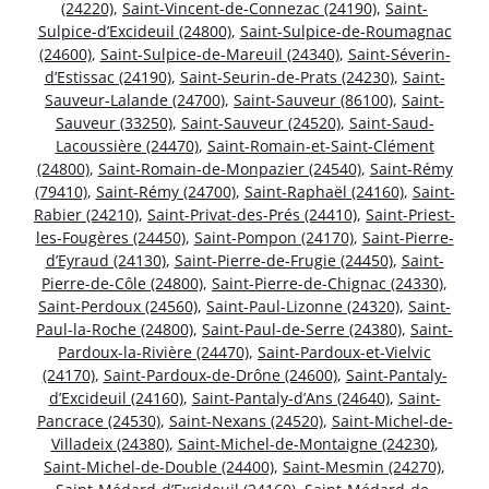
(24220)
,
Saint-Vincent-de-Connezac (24190)
,
Saint-
Sulpice-d’Excideuil (24800)
,
Saint-Sulpice-de-Roumagnac
(24600)
,
Saint-Sulpice-de-Mareuil (24340)
,
Saint-Séverin-
d’Estissac (24190)
,
Saint-Seurin-de-Prats (24230)
,
Saint-
Sauveur-Lalande (24700)
,
Saint-Sauveur (86100)
,
Saint-
Sauveur (33250)
,
Saint-Sauveur (24520)
,
Saint-Saud-
Lacoussière (24470)
,
Saint-Romain-et-Saint-Clément
(24800)
,
Saint-Romain-de-Monpazier (24540)
,
Saint-Rémy
(79410)
,
Saint-Rémy (24700)
,
Saint-Raphaël (24160)
,
Saint-
Rabier (24210)
,
Saint-Privat-des-Prés (24410)
,
Saint-Priest-
les-Fougères (24450)
,
Saint-Pompon (24170)
,
Saint-Pierre-
d’Eyraud (24130)
,
Saint-Pierre-de-Frugie (24450)
,
Saint-
Pierre-de-Côle (24800)
,
Saint-Pierre-de-Chignac (24330)
,
Saint-Perdoux (24560)
,
Saint-Paul-Lizonne (24320)
,
Saint-
Paul-la-Roche (24800)
,
Saint-Paul-de-Serre (24380)
,
Saint-
Pardoux-la-Rivière (24470)
,
Saint-Pardoux-et-Vielvic
(24170)
,
Saint-Pardoux-de-Drône (24600)
,
Saint-Pantaly-
d’Excideuil (24160)
,
Saint-Pantaly-d’Ans (24640)
,
Saint-
Pancrace (24530)
,
Saint-Nexans (24520)
,
Saint-Michel-de-
Villadeix (24380)
,
Saint-Michel-de-Montaigne (24230)
,
Saint-Michel-de-Double (24400)
,
Saint-Mesmin (24270)
,