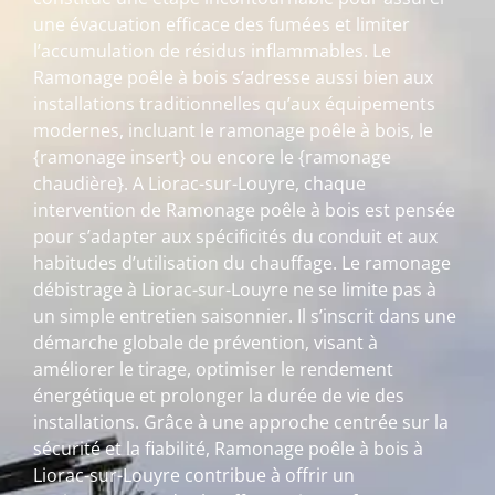
une évacuation efficace des fumées et limiter
l’accumulation de résidus inflammables. Le
Ramonage poêle à bois s’adresse aussi bien aux
installations traditionnelles qu’aux équipements
modernes, incluant le ramonage poêle à bois, le
{ramonage insert} ou encore le {ramonage
chaudière}. A Liorac-sur-Louyre, chaque
intervention de Ramonage poêle à bois est pensée
pour s’adapter aux spécificités du conduit et aux
habitudes d’utilisation du chauffage. Le ramonage
débistrage à Liorac-sur-Louyre ne se limite pas à
un simple entretien saisonnier. Il s’inscrit dans une
démarche globale de prévention, visant à
améliorer le tirage, optimiser le rendement
énergétique et prolonger la durée de vie des
installations. Grâce à une approche centrée sur la
sécurité et la fiabilité, Ramonage poêle à bois à
Liorac-sur-Louyre contribue à offrir un