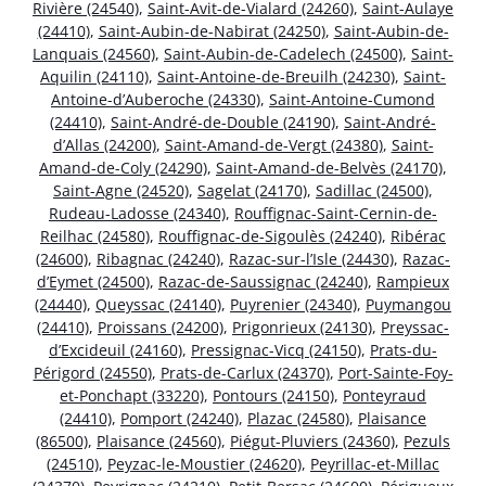
Rivière (24540)
,
Saint-Avit-de-Vialard (24260)
,
Saint-Aulaye
(24410)
,
Saint-Aubin-de-Nabirat (24250)
,
Saint-Aubin-de-
Lanquais (24560)
,
Saint-Aubin-de-Cadelech (24500)
,
Saint-
Aquilin (24110)
,
Saint-Antoine-de-Breuilh (24230)
,
Saint-
Antoine-d’Auberoche (24330)
,
Saint-Antoine-Cumond
(24410)
,
Saint-André-de-Double (24190)
,
Saint-André-
d’Allas (24200)
,
Saint-Amand-de-Vergt (24380)
,
Saint-
Amand-de-Coly (24290)
,
Saint-Amand-de-Belvès (24170)
,
Saint-Agne (24520)
,
Sagelat (24170)
,
Sadillac (24500)
,
Rudeau-Ladosse (24340)
,
Rouffignac-Saint-Cernin-de-
Reilhac (24580)
,
Rouffignac-de-Sigoulès (24240)
,
Ribérac
(24600)
,
Ribagnac (24240)
,
Razac-sur-l’Isle (24430)
,
Razac-
d’Eymet (24500)
,
Razac-de-Saussignac (24240)
,
Rampieux
(24440)
,
Queyssac (24140)
,
Puyrenier (24340)
,
Puymangou
(24410)
,
Proissans (24200)
,
Prigonrieux (24130)
,
Preyssac-
d’Excideuil (24160)
,
Pressignac-Vicq (24150)
,
Prats-du-
Périgord (24550)
,
Prats-de-Carlux (24370)
,
Port-Sainte-Foy-
et-Ponchapt (33220)
,
Pontours (24150)
,
Ponteyraud
(24410)
,
Pomport (24240)
,
Plazac (24580)
,
Plaisance
(86500)
,
Plaisance (24560)
,
Piégut-Pluviers (24360)
,
Pezuls
(24510)
,
Peyzac-le-Moustier (24620)
,
Peyrillac-et-Millac