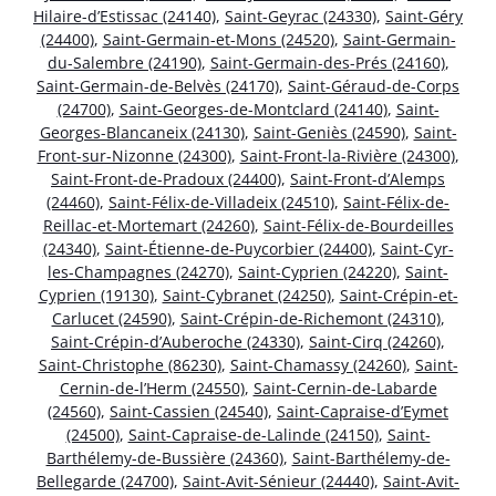
Hilaire-d’Estissac (24140)
,
Saint-Geyrac (24330)
,
Saint-Géry
(24400)
,
Saint-Germain-et-Mons (24520)
,
Saint-Germain-
du-Salembre (24190)
,
Saint-Germain-des-Prés (24160)
,
Saint-Germain-de-Belvès (24170)
,
Saint-Géraud-de-Corps
(24700)
,
Saint-Georges-de-Montclard (24140)
,
Saint-
Georges-Blancaneix (24130)
,
Saint-Geniès (24590)
,
Saint-
Front-sur-Nizonne (24300)
,
Saint-Front-la-Rivière (24300)
,
Saint-Front-de-Pradoux (24400)
,
Saint-Front-d’Alemps
(24460)
,
Saint-Félix-de-Villadeix (24510)
,
Saint-Félix-de-
Reillac-et-Mortemart (24260)
,
Saint-Félix-de-Bourdeilles
(24340)
,
Saint-Étienne-de-Puycorbier (24400)
,
Saint-Cyr-
les-Champagnes (24270)
,
Saint-Cyprien (24220)
,
Saint-
Cyprien (19130)
,
Saint-Cybranet (24250)
,
Saint-Crépin-et-
Carlucet (24590)
,
Saint-Crépin-de-Richemont (24310)
,
Saint-Crépin-d’Auberoche (24330)
,
Saint-Cirq (24260)
,
Saint-Christophe (86230)
,
Saint-Chamassy (24260)
,
Saint-
Cernin-de-l’Herm (24550)
,
Saint-Cernin-de-Labarde
(24560)
,
Saint-Cassien (24540)
,
Saint-Capraise-d’Eymet
(24500)
,
Saint-Capraise-de-Lalinde (24150)
,
Saint-
Barthélemy-de-Bussière (24360)
,
Saint-Barthélemy-de-
Bellegarde (24700)
,
Saint-Avit-Sénieur (24440)
,
Saint-Avit-