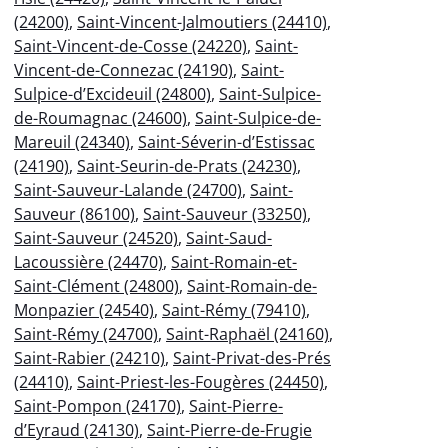
(24200)
,
Saint-Vincent-Jalmoutiers (24410)
,
Saint-Vincent-de-Cosse (24220)
,
Saint-
Vincent-de-Connezac (24190)
,
Saint-
Sulpice-d’Excideuil (24800)
,
Saint-Sulpice-
de-Roumagnac (24600)
,
Saint-Sulpice-de-
Mareuil (24340)
,
Saint-Séverin-d’Estissac
(24190)
,
Saint-Seurin-de-Prats (24230)
,
Saint-Sauveur-Lalande (24700)
,
Saint-
Sauveur (86100)
,
Saint-Sauveur (33250)
,
Saint-Sauveur (24520)
,
Saint-Saud-
Lacoussière (24470)
,
Saint-Romain-et-
Saint-Clément (24800)
,
Saint-Romain-de-
Monpazier (24540)
,
Saint-Rémy (79410)
,
Saint-Rémy (24700)
,
Saint-Raphaël (24160)
,
Saint-Rabier (24210)
,
Saint-Privat-des-Prés
(24410)
,
Saint-Priest-les-Fougères (24450)
,
Saint-Pompon (24170)
,
Saint-Pierre-
d’Eyraud (24130)
,
Saint-Pierre-de-Frugie