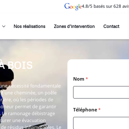
4.8/5 basés sur 628 avi
Nos réalisations
Zones d’intervention
Contact
À BOIS
Nom
*
 une nécessité fondamentale
sant une cheminée, un poêle
ière, où les périodes de
amoneur permet de garantir
Téléphone
*
s. Le ramonage débistrage
surer une évacuation
n de résidus inflammables. Le