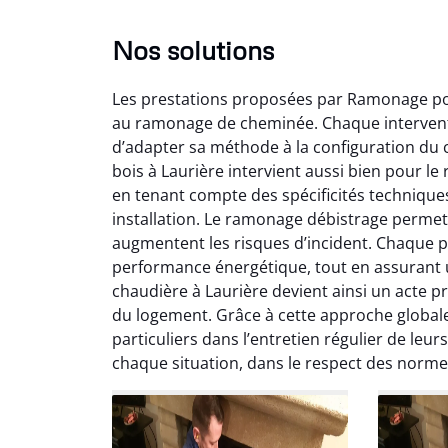
Nos solutions
Les prestations proposées par Ramonage poêl
au ramonage de cheminée. Chaque interventi
d’adapter sa méthode à la configuration du c
bois à Laurière intervient aussi bien pour l
en tenant compte des spécificités technique
installation. Le ramonage débistrage permet 
Lo
augmentent les risques d’incident. Chaque p
performance énergétique, tout en assurant
2
chaudière à Laurière devient ainsi un acte p
Trè
du logement. Grâce à cette approche global
débist
particuliers dans l’entretien régulier de leu
Chemi
chaque situation, dans le respect des norm
nettoyé
nette
re