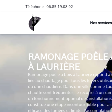
Téléphone :
06.85.19.08.92
Nos services
RAMONAGE POÊLE 
À LAURIÈRE
Ramonage poêle à bois à Laurière répond à
liée au chauffage pour tous les foyers utili
ou une chaudière. Dans une ville comme Laur
chauffe sont fréquentes, le recours à un r
un fonctionnement optimal des installation
constitue une étape incontournable pour as
efficace des fumées et limiter l’accumulatio