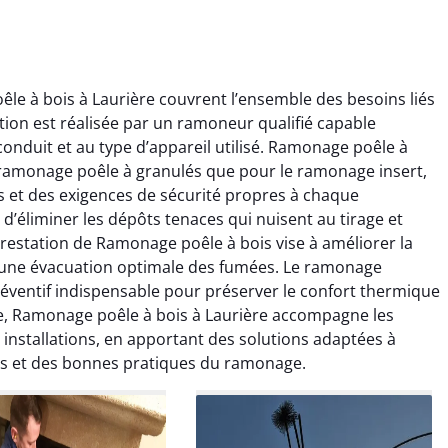
e à bois à Laurière couvrent l’ensemble des besoins liés
on est réalisée par un ramoneur qualifié capable
onduit et au type d’appareil utilisé. Ramonage poêle à
e ramonage poêle à granulés que pour le ramonage insert,
s et des exigences de sécurité propres à chaque
d’éliminer les dépôts tenaces qui nuisent au tirage et
ïc Marchand
Claire Vautrin
restation de Ramonage poêle à bois vise à améliorer la
 une évacuation optimale des fumées. Le ramonage
4 janvier 2026
21 juin 2025
réventif indispensable pour préserver le confort thermique
s bon travail de
Ramonage très bien réalisé,
e, Ramonage poêle à bois à Laurière accompagne les
rage et ramonage.
travail propre et soigné.
rs installations, en apportant des solutions adaptées à
née parfaitement
Toutes les explications ont
es et des bonnes pratiques du ramonage.
e et fonctionnement
été claires et le conduit a été
ment amélioré. Je
laissé impeccable. Service
commande sans
sérieux et rassurant.
hésitation.