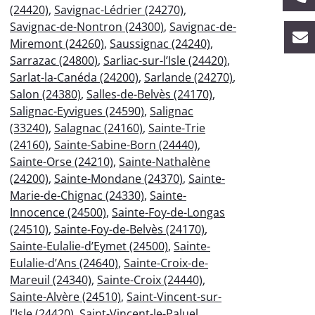
(24420)
,
Savignac-Lédrier (24270)
,
Savignac-de-Nontron (24300)
,
Savignac-de-
Miremont (24260)
,
Saussignac (24240)
,
Sarrazac (24800)
,
Sarliac-sur-l’Isle (24420)
,
Sarlat-la-Canéda (24200)
,
Sarlande (24270)
,
Salon (24380)
,
Salles-de-Belvès (24170)
,
Salignac-Eyvigues (24590)
,
Salignac
(33240)
,
Salagnac (24160)
,
Sainte-Trie
(24160)
,
Sainte-Sabine-Born (24440)
,
Sainte-Orse (24210)
,
Sainte-Nathalène
(24200)
,
Sainte-Mondane (24370)
,
Sainte-
Marie-de-Chignac (24330)
,
Sainte-
Innocence (24500)
,
Sainte-Foy-de-Longas
(24510)
,
Sainte-Foy-de-Belvès (24170)
,
Sainte-Eulalie-d’Eymet (24500)
,
Sainte-
Eulalie-d’Ans (24640)
,
Sainte-Croix-de-
Mareuil (24340)
,
Sainte-Croix (24440)
,
Sainte-Alvère (24510)
,
Saint-Vincent-sur-
l’Isle (24420)
,
Saint-Vincent-le-Paluel