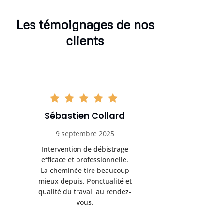
Les témoignages de nos
clients
Sébastien Collard
Amand
9 septembre 2025
3 nov
Intervention de débistrage
Ramonag
efficace et professionnelle.
beaucou
La cheminée tire beaucoup
Protection 
mieux depuis. Ponctualité et
après i
qualité du travail au rendez-
conseil
vous.
l’entret
pr