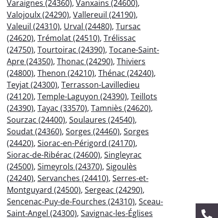
Varaignes (24360)
,
Vanxains (24600)
,
Valojoulx (24290)
,
Vallereuil (24190)
,
Valeuil (24310)
,
Urval (24480)
,
Tursac
(24620)
,
Trémolat (24510)
,
Trélissac
(24750)
,
Tourtoirac (24390)
,
Tocane-Saint-
Apre (24350)
,
Thonac (24290)
,
Thiviers
(24800)
,
Thenon (24210)
,
Thénac (24240)
,
Teyjat (24300)
,
Terrasson-Lavilledieu
(24120)
,
Temple-Laguyon (24390)
,
Teillots
(24390)
,
Tayac (33570)
,
Tamniès (24620)
,
Sourzac (24400)
,
Soulaures (24540)
,
Soudat (24360)
,
Sorges (24460)
,
Sorges
(24420)
,
Siorac-en-Périgord (24170)
,
Siorac-de-Ribérac (24600)
,
Singleyrac
(24500)
,
Simeyrols (24370)
,
Sigoulès
(24240)
,
Servanches (24410)
,
Serres-et-
Montguyard (24500)
,
Sergeac (24290)
,
Sencenac-Puy-de-Fourches (24310)
,
Sceau-
Saint-Angel (24300)
,
Savignac-les-Églises