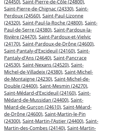
(24450)
,
Saint-Pierre-de-Côle (24800)
,
Saint-Pierre-de-Chignac (24330)
,
Saint-
Perdoux (24560)
,
Saint-Paul-Lizonne
(24320)
,
Saint-Paul-la-Roche (24800)
,
Saint-
Paul-de-Serre (24380)
,
Saint-Pardoux-la-
Rivière (24470)
,
Saint-Pardoux-et-Vielvic
(24170)
,
Saint-Pardoux-de-Drône (24600)
,
Saint-Pantaly-d’Excideuil (24160)
,
Saint-
Pantaly-d’Ans (24640)
,
Saint-Pancrace
(24530)
,
Saint-Nexans (24520)
,
Saint-
Michel-de-Villadeix (24380)
,
Saint-Michel-
de-Montaigne (24230)
,
Saint-Michel-de-
Double (24400)
,
Saint-Mesmin (24270)
,
Saint-Médard-d’Excideuil (24160)
,
Saint-
Médard-de-Mussidan (24400)
,
Saint-
Méard-de-Gurçon (24610)
,
Saint-Méard-
de-Drône (24600)
,
Saint-Martin-le-Pin
(24300)
,
Saint-Martin-l’Astier (24400)
,
Saint-
Martin-des-Combes (24140)
,
Saint-Martin-