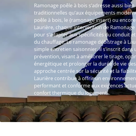
Ramonage poêle à bois s’adresse aussi bien a
traditionnelles qu’aux équipements moderne
poêle à bois, le {ramonage insert} ou encor
Laurière, chaque intervention de Ramonage 
pour s’adapter aux spécificités du conduit et
du chauffage. Le ramonage débistrage à Laur
simple entretien saisonnier. Il s’inscrit dan
prévention, visant à améliorer le tirage, op
énergétique et prolonger la durée de vie des
approche centrée sur la sécurité et la fiabil
Laurière contribue à offrir un environnemen
performant et conforme aux exigences actuel
confort thermique du logement.