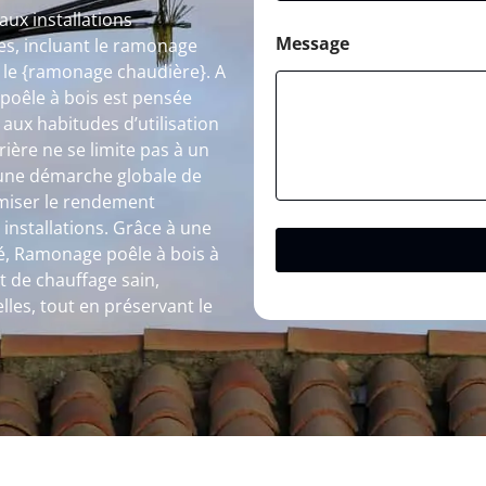
ux installations
Message
s, incluant le ramonage
e le {ramonage chaudière}. A
poêle à bois est pensée
 aux habitudes d’utilisation
ière ne se limite pas à un
s une démarche globale de
timiser le rendement
 installations. Grâce à une
ité, Ramonage poêle à bois à
t de chauffage sain,
les, tout en préservant le