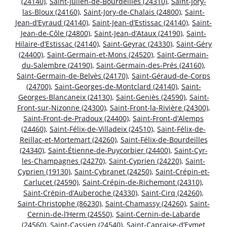
(24140)
,
Saint-Julien-de-Bourdeilles (24310)
,
Saint-Jory-
las-Bloux (24160)
,
Saint-Jory-de-Chalais (24800)
,
Saint-
Jean-d’Eyraud (24140)
,
Saint-Jean-d’Estissac (24140)
,
Saint-
Jean-de-Côle (24800)
,
Saint-Jean-d’Ataux (24190)
,
Saint-
Hilaire-d’Estissac (24140)
,
Saint-Geyrac (24330)
,
Saint-Géry
(24400)
,
Saint-Germain-et-Mons (24520)
,
Saint-Germain-
du-Salembre (24190)
,
Saint-Germain-des-Prés (24160)
,
Saint-Germain-de-Belvès (24170)
,
Saint-Géraud-de-Corps
(24700)
,
Saint-Georges-de-Montclard (24140)
,
Saint-
Georges-Blancaneix (24130)
,
Saint-Geniès (24590)
,
Saint-
Front-sur-Nizonne (24300)
,
Saint-Front-la-Rivière (24300)
,
Saint-Front-de-Pradoux (24400)
,
Saint-Front-d’Alemps
(24460)
,
Saint-Félix-de-Villadeix (24510)
,
Saint-Félix-de-
Reillac-et-Mortemart (24260)
,
Saint-Félix-de-Bourdeilles
(24340)
,
Saint-Étienne-de-Puycorbier (24400)
,
Saint-Cyr-
les-Champagnes (24270)
,
Saint-Cyprien (24220)
,
Saint-
Cyprien (19130)
,
Saint-Cybranet (24250)
,
Saint-Crépin-et-
Carlucet (24590)
,
Saint-Crépin-de-Richemont (24310)
,
Saint-Crépin-d’Auberoche (24330)
,
Saint-Cirq (24260)
,
Saint-Christophe (86230)
,
Saint-Chamassy (24260)
,
Saint-
Cernin-de-l’Herm (24550)
,
Saint-Cernin-de-Labarde
(24560)
,
Saint-Cassien (24540)
,
Saint-Capraise-d’Eymet