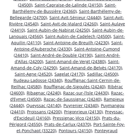
(24500)
,
Saint-Capraise-de-Lalinde (24150)
,
Saint-
Barthélemy-de-Bussière (24360)
,
Saint-Barthélemy-de-
Bellegarde (24700)
,
Saint-Avit-Sénieur (24440)
,
Saint-Avit-
Rivière (24540)
,
Saint-Avit-de-Vialard (24260)
,
Saint-Aulaye
(24410)
,
Saint-Aubin-de-Nabirat (24250)
,
Saint-Aubin-de-
Lanquais (24560)
,
Saint-Aubin-de-Cadelech (24500)
,
Saint-
Aquilin (24110)
,
Saint-Antoine-de-Breuilh (24230)
,
Saint-
Antoine-d’Auberoche (24330)
,
Saint-Antoine-Cumond
(24410)
,
Saint-André-de-Double (24190)
,
Saint-André-
d’Allas (24200)
,
Saint-Amand-de-Vergt (24380)
,
Saint-
Amand-de-Coly (24290)
,
Saint-Amand-de-Belvès (24170)
,
Saint-Agne (24520)
,
Sagelat (24170)
,
Sadillac (24500)
,
Rudeau-Ladosse (24340)
,
Rouffignac-Saint-Cernin-de-
Reilhac (24580)
,
Rouffignac-de-Sigoulès (24240)
,
Ribérac
(24600)
,
Ribagnac (24240)
,
Razac-sur-l’Isle (24430)
,
Razac-
d’Eymet (24500)
,
Razac-de-Saussignac (24240)
,
Rampieux
(24440)
,
Queyssac (24140)
,
Puyrenier (24340)
,
Puymangou
(24410)
,
Proissans (24200)
,
Prigonrieux (24130)
,
Preyssac-
d’Excideuil (24160)
,
Pressignac-Vicq (24150)
,
Prats-du-
Périgord (24550)
,
Prats-de-Carlux (24370)
,
Port-Sainte-Foy-
et-Ponchapt (33220)
,
Pontours (24150)
,
Ponteyraud