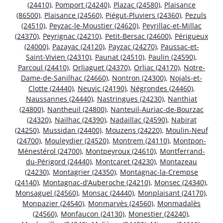
(24410)
,
Pomport (24240)
,
Plazac (24580)
,
Plaisance
(86500)
,
Plaisance (24560)
,
Piégut-Pluviers (24360)
,
Pezuls
(24510)
,
Peyzac-le-Moustier (24620)
,
Peyrillac-et-Millac
(24370)
,
Peyrignac (24210)
,
Petit-Bersac (24600)
,
Périgueux
(24000)
,
Pazayac (24120)
,
Payzac (24270)
,
Paussac-et-
Saint-Vivien (24310)
,
Paunat (24510)
,
Paulin (24590)
,
Parcoul (24410)
,
Orliaguet (24370)
,
Orliac (24170)
,
Notre-
Dame-de-Sanilhac (24660)
,
Nontron (24300)
,
Nojals-et-
Clotte (24440)
,
Neuvic (24190)
,
Négrondes (24460)
,
Naussannes (24440)
,
Nastringues (24230)
,
Nanthiat
(24800)
,
Nantheuil (24800)
,
Nanteuil-Auriac-de-Bourzac
(24320)
,
Nailhac (24390)
,
Nadaillac (24590)
,
Nabirat
(24250)
,
Mussidan (24400)
,
Mouzens (24220)
,
Moulin-Neuf
(24700)
,
Mouleydier (24520)
,
Montrem (24110)
,
Montpon-
Ménestérol (24700)
,
Montpeyroux (24610)
,
Montferrand-
du-Périgord (24440)
,
Montcaret (24230)
,
Montazeau
(24230)
,
Montagrier (24350)
,
Montagnac-la-Crempse
(24140)
,
Montagnac-d’Auberoche (24210)
,
Monsec (24340)
,
Monsaguel (24560)
,
Monsac (24440)
,
Monplaisant (24170)
,
Monpazier (24540)
,
Monmarvès (24560)
,
Monmadalès
(24560)
,
Monfaucon (24130)
,
Monestier (24240)
,