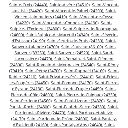
Sainte-Croix (24440)
,
Sainte-Alvère (24510)
,
Saint-Vincent-
sur-l’Isle (24420)
,
Saint-Vincent-le-Paluel (24200)
,
Saint-
Vincent-Jalmoutiers (24410)
,
Saint-Vincent-de-Cosse
(24220)
,
Saint-Vincent-de-Connezac (24190)
,
Saint-
Sulpice-d’Excideuil (24800)
,
Saint-Sulpice-de-Roumagnac
(24600)
,
Saint-Sulpice-de-Mareuil (24340)
,
Saint-Séverin-
d’Estissac (24190)
,
Saint-Seurin-de-Prats (24230)
,
Saint-
Sauveur-Lalande (24700)
,
Saint-Sauveur (86100)
,
Saint-
Sauveur (33250)
,
Saint-Sauveur (24520)
,
Saint-Saud-
Lacoussière (24470)
,
Saint-Romain-et-Saint-Clément
(24800)
,
Saint-Romain-de-Monpazier (24540)
,
Saint-Rémy
(79410)
,
Saint-Rémy (24700)
,
Saint-Raphaël (24160)
,
Saint-
Rabier (24210)
,
Saint-Privat-des-Prés (24410)
,
Saint-Priest-
les-Fougères (24450)
,
Saint-Pompon (24170)
,
Saint-Pierre-
d’Eyraud (24130)
,
Saint-Pierre-de-Frugie (24450)
,
Saint-
Pierre-de-Côle (24800)
,
Saint-Pierre-de-Chignac (24330)
,
Saint-Perdoux (24560)
,
Saint-Paul-Lizonne (24320)
,
Saint-
Paul-la-Roche (24800)
,
Saint-Paul-de-Serre (24380)
,
Saint-
Pardoux-la-Rivière (24470)
,
Saint-Pardoux-et-Vielvic
(24170)
,
Saint-Pardoux-de-Drône (24600)
,
Saint-Pantaly-
d’Excideuil (24160)
,
Saint-Pantaly-d’Ans (24640)
,
Saint-