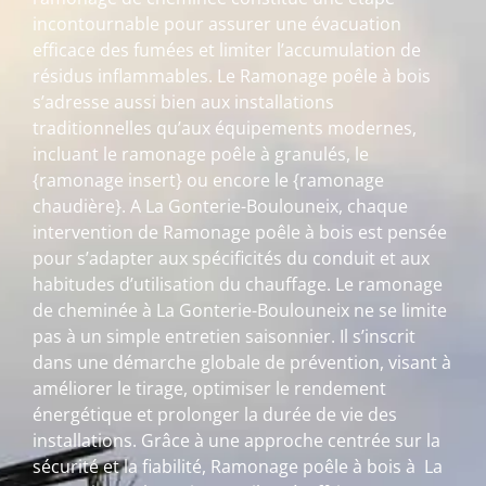
incontournable pour assurer une évacuation
efficace des fumées et limiter l’accumulation de
résidus inflammables. Le Ramonage poêle à bois
s’adresse aussi bien aux installations
traditionnelles qu’aux équipements modernes,
incluant le ramonage poêle à granulés, le
{ramonage insert} ou encore le {ramonage
chaudière}. A La Gonterie-Boulouneix, chaque
intervention de Ramonage poêle à bois est pensée
pour s’adapter aux spécificités du conduit et aux
habitudes d’utilisation du chauffage. Le ramonage
de cheminée à La Gonterie-Boulouneix ne se limite
pas à un simple entretien saisonnier. Il s’inscrit
dans une démarche globale de prévention, visant à
améliorer le tirage, optimiser le rendement
énergétique et prolonger la durée de vie des
installations. Grâce à une approche centrée sur la
sécurité et la fiabilité, Ramonage poêle à bois à La