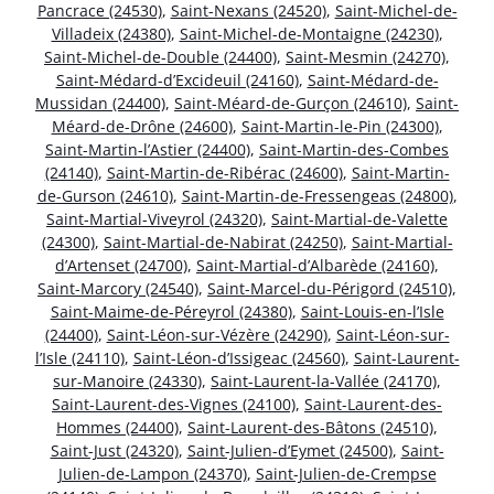
Pancrace (24530)
,
Saint-Nexans (24520)
,
Saint-Michel-de-
Villadeix (24380)
,
Saint-Michel-de-Montaigne (24230)
,
Saint-Michel-de-Double (24400)
,
Saint-Mesmin (24270)
,
Saint-Médard-d’Excideuil (24160)
,
Saint-Médard-de-
Mussidan (24400)
,
Saint-Méard-de-Gurçon (24610)
,
Saint-
Méard-de-Drône (24600)
,
Saint-Martin-le-Pin (24300)
,
Saint-Martin-l’Astier (24400)
,
Saint-Martin-des-Combes
(24140)
,
Saint-Martin-de-Ribérac (24600)
,
Saint-Martin-
de-Gurson (24610)
,
Saint-Martin-de-Fressengeas (24800)
,
Saint-Martial-Viveyrol (24320)
,
Saint-Martial-de-Valette
(24300)
,
Saint-Martial-de-Nabirat (24250)
,
Saint-Martial-
d’Artenset (24700)
,
Saint-Martial-d’Albarède (24160)
,
Saint-Marcory (24540)
,
Saint-Marcel-du-Périgord (24510)
,
Saint-Maime-de-Péreyrol (24380)
,
Saint-Louis-en-l’Isle
(24400)
,
Saint-Léon-sur-Vézère (24290)
,
Saint-Léon-sur-
l’Isle (24110)
,
Saint-Léon-d’Issigeac (24560)
,
Saint-Laurent-
sur-Manoire (24330)
,
Saint-Laurent-la-Vallée (24170)
,
Saint-Laurent-des-Vignes (24100)
,
Saint-Laurent-des-
Hommes (24400)
,
Saint-Laurent-des-Bâtons (24510)
,
Saint-Just (24320)
,
Saint-Julien-d’Eymet (24500)
,
Saint-
Julien-de-Lampon (24370)
,
Saint-Julien-de-Crempse