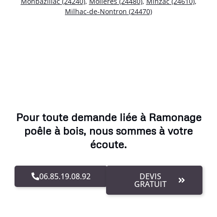
Monbazillac (24240)
,
Molières (24480)
,
Minzac (24610)
,
Milhac-de-Nontron (24470)
Pour toute demande liée à Ramonage
poêle à bois, nous sommes à votre
écoute.
06.85.19.08.92
DEVIS
GRATUIT