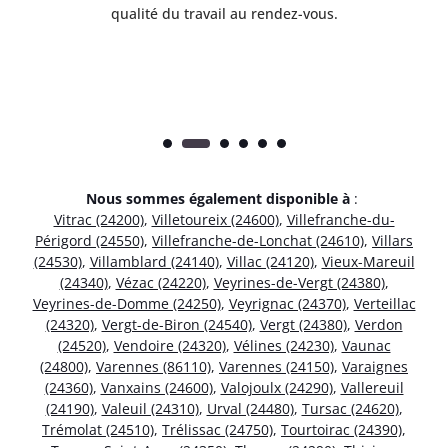
.
qualité du travail au rendez-vous.
Nous sommes également disponible à
:
Vitrac (24200)
,
Villetoureix (24600)
,
Villefranche-du-
Périgord (24550)
,
Villefranche-de-Lonchat (24610)
,
Villars
(24530)
,
Villamblard (24140)
,
Villac (24120)
,
Vieux-Mareuil
(24340)
,
Vézac (24220)
,
Veyrines-de-Vergt (24380)
,
Veyrines-de-Domme (24250)
,
Veyrignac (24370)
,
Verteillac
(24320)
,
Vergt-de-Biron (24540)
,
Vergt (24380)
,
Verdon
(24520)
,
Vendoire (24320)
,
Vélines (24230)
,
Vaunac
(24800)
,
Varennes (86110)
,
Varennes (24150)
,
Varaignes
(24360)
,
Vanxains (24600)
,
Valojoulx (24290)
,
Vallereuil
(24190)
,
Valeuil (24310)
,
Urval (24480)
,
Tursac (24620)
,
Trémolat (24510)
,
Trélissac (24750)
,
Tourtoirac (24390)
,