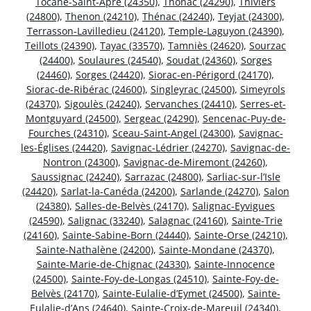
Tocane-Saint-Apre (24350)
,
Thonac (24290)
,
Thiviers
(24800)
,
Thenon (24210)
,
Thénac (24240)
,
Teyjat (24300)
,
Terrasson-Lavilledieu (24120)
,
Temple-Laguyon (24390)
,
Teillots (24390)
,
Tayac (33570)
,
Tamniès (24620)
,
Sourzac
(24400)
,
Soulaures (24540)
,
Soudat (24360)
,
Sorges
(24460)
,
Sorges (24420)
,
Siorac-en-Périgord (24170)
,
Siorac-de-Ribérac (24600)
,
Singleyrac (24500)
,
Simeyrols
(24370)
,
Sigoulès (24240)
,
Servanches (24410)
,
Serres-et-
Montguyard (24500)
,
Sergeac (24290)
,
Sencenac-Puy-de-
Fourches (24310)
,
Sceau-Saint-Angel (24300)
,
Savignac-
les-Églises (24420)
,
Savignac-Lédrier (24270)
,
Savignac-de-
Nontron (24300)
,
Savignac-de-Miremont (24260)
,
Saussignac (24240)
,
Sarrazac (24800)
,
Sarliac-sur-l’Isle
(24420)
,
Sarlat-la-Canéda (24200)
,
Sarlande (24270)
,
Salon
(24380)
,
Salles-de-Belvès (24170)
,
Salignac-Eyvigues
(24590)
,
Salignac (33240)
,
Salagnac (24160)
,
Sainte-Trie
(24160)
,
Sainte-Sabine-Born (24440)
,
Sainte-Orse (24210)
,
Sainte-Nathalène (24200)
,
Sainte-Mondane (24370)
,
Sainte-Marie-de-Chignac (24330)
,
Sainte-Innocence
(24500)
,
Sainte-Foy-de-Longas (24510)
,
Sainte-Foy-de-
Belvès (24170)
,
Sainte-Eulalie-d’Eymet (24500)
,
Sainte-
Eulalie-d’Ans (24640)
,
Sainte-Croix-de-Mareuil (24340)
,