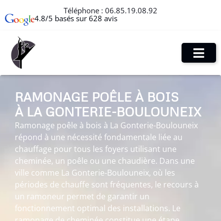
Téléphone :
06.85.19.08.92
4.8/5 basés sur 628 avis
RAMONAGE POÊLE À BOIS
À LA GONTERIE-BOULOUNEIX
Ramonage poêle à bois à La Gonterie-Boulouneix
répond à une nécessité fondamentale liée au
chauffage pour tous les foyers utilisant une
cheminée, un poêle ou une chaudière. Dans une
ville comme La Gonterie-Boulouneix, où les
périodes de chauffe sont fréquentes, le recours à
un ramoneur permet de garantir un
fonctionnement optimal des installations. Le
ramonage de cheminée constitue une étape