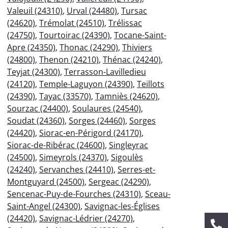
Valeuil (24310)
,
Urval (24480)
,
Tursac
(24620)
,
Trémolat (24510)
,
Trélissac
(24750)
,
Tourtoirac (24390)
,
Tocane-Saint-
Apre (24350)
,
Thonac (24290)
,
Thiviers
(24800)
,
Thenon (24210)
,
Thénac (24240)
,
Teyjat (24300)
,
Terrasson-Lavilledieu
(24120)
,
Temple-Laguyon (24390)
,
Teillots
(24390)
,
Tayac (33570)
,
Tamniès (24620)
,
Sourzac (24400)
,
Soulaures (24540)
,
Soudat (24360)
,
Sorges (24460)
,
Sorges
(24420)
,
Siorac-en-Périgord (24170)
,
Siorac-de-Ribérac (24600)
,
Singleyrac
(24500)
,
Simeyrols (24370)
,
Sigoulès
(24240)
,
Servanches (24410)
,
Serres-et-
Montguyard (24500)
,
Sergeac (24290)
,
Sencenac-Puy-de-Fourches (24310)
,
Sceau-
Saint-Angel (24300)
,
Savignac-les-Églises
(24420)
,
Savignac-Lédrier (24270)
,