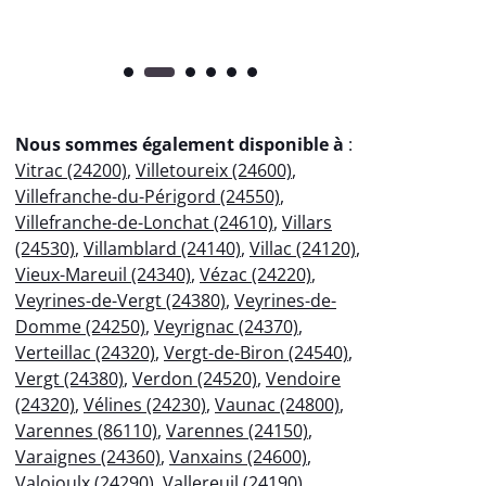
Nous sommes également disponible à
:
Vitrac (24200)
,
Villetoureix (24600)
,
Villefranche-du-Périgord (24550)
,
Villefranche-de-Lonchat (24610)
,
Villars
(24530)
,
Villamblard (24140)
,
Villac (24120)
,
Vieux-Mareuil (24340)
,
Vézac (24220)
,
Veyrines-de-Vergt (24380)
,
Veyrines-de-
Domme (24250)
,
Veyrignac (24370)
,
Verteillac (24320)
,
Vergt-de-Biron (24540)
,
Vergt (24380)
,
Verdon (24520)
,
Vendoire
(24320)
,
Vélines (24230)
,
Vaunac (24800)
,
Varennes (86110)
,
Varennes (24150)
,
Varaignes (24360)
,
Vanxains (24600)
,
Valojoulx (24290)
,
Vallereuil (24190)
,