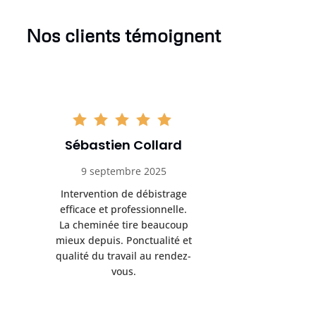
Nos clients témoignent
Sébastien Collard
Amand
9 septembre 2025
3 nov
Intervention de débistrage
Ramonag
efficace et professionnelle.
beaucou
La cheminée tire beaucoup
Protection 
mieux depuis. Ponctualité et
après i
qualité du travail au rendez-
conseil
vous.
l’entret
pr