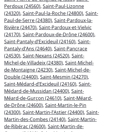
Perdoux (24560)
,
Saint-Paul-Lizonne
(24320)
,
Saint-Paul-la-Roche (24800)
,
Saint-
Paul-de-Serre (24380)
,
Saint-Pardoux-la-
Rivière (24470)
,
Saint-Pardoux-et-Vielvic
(24170)
,
Saint-Pardoux-de-Drône (24600)
,
Saint-Pantaly-d’Excideuil (24160)
,
Saint-
Pantaly-d’Ans (24640)
,
Saint-Pancrace
(24530)
,
Saint-Nexans (24520)
,
Saint-
Michel-de-Villadeix (24380)
,
Saint-Michel-
de-Montaigne (24230)
,
Saint-Michel-de-
Double (24400)
,
Saint-Mesmin (24270)
,
Saint-Médard-d’Excideuil (24160)
,
Saint-
Médard-de-Mussidan (24400)
,
Saint-
Méard-de-Gurçon (24610)
,
Saint-Méard-
de-Drône (24600)
,
Saint-Martin-le-Pin
(24300)
,
Saint-Martin-l’Astier (24400)
,
Saint-
Martin-des-Combes (24140)
,
Saint-Martin-
de-Ribérac (24600)
,
Saint-Martin-de-