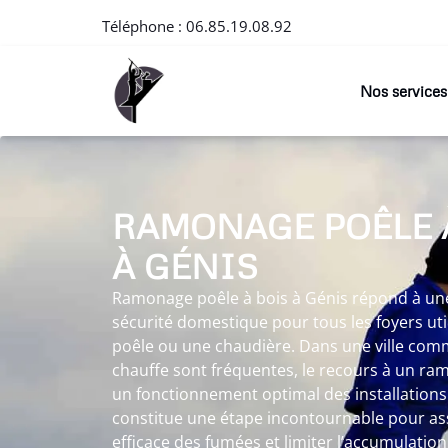
Téléphone :
06.85.19.08.92
Nos services
RAMONAGE POÊLE 
À GÉNIS
Ramonage poêle à bois à Génis répond à une
sécurité domestique pour tous les foyers ut
poêle ou une chaudière. Dans une ville com
chauffe sont fréquentes, le recours à un r
un fonctionnement optimal des installation
constitue une étape incontournable pour as
efficace des fumées et limiter l’accumulatio