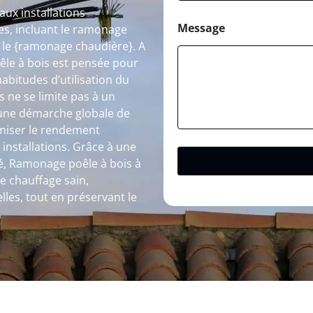
ux installations
Message
s, incluant le ramonage
e le {ramonage chaudière}. A
le à bois est pensée pour
habitudes d’utilisation du
 ne se limite pas à un
s une démarche globale de
timiser le rendement
 installations. Grâce à une
ité, Ramonage poêle à bois à
e chauffage sain,
les, tout en préservant le