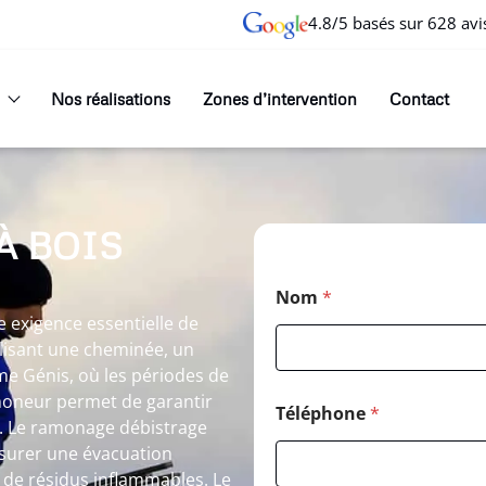
4.8/5 basés sur 628 avi
Nos réalisations
Zones d’intervention
Contact
À BOIS
Nom
*
 exigence essentielle de
ilisant une cheminée, un
me Génis, où les périodes de
amoneur permet de garantir
Téléphone
*
s. Le ramonage débistrage
surer une évacuation
n de résidus inflammables. Le