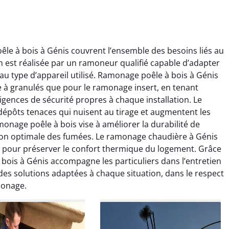
le à bois à Génis couvrent l’ensemble des besoins liés au
est réalisée par un ramoneur qualifié capable d’adapter
au type d’appareil utilisé. Ramonage poêle à bois à Génis
e à granulés que pour le ramonage insert, en tenant
igences de sécurité propres à chaque installation. Le
ïc Marchand
Claire Vautrin
épôts tenaces qui nuisent au tirage et augmentent les
onage poêle à bois vise à améliorer la durabilité de
4 janvier 2026
21 juin 2025
ion optimale des fumées. Le ramonage chaudière à Génis
s bon travail de
Ramonage très bien réalisé,
le pour préserver le confort thermique du logement. Grâce
rage et ramonage.
travail propre et soigné.
bois à Génis accompagne les particuliers dans l’entretien
née parfaitement
Toutes les explications ont
 des solutions adaptées à chaque situation, dans le respect
e et fonctionnement
été claires et le conduit a été
monage.
ment amélioré. Je
laissé impeccable. Service
commande sans
sérieux et rassurant.
hésitation.