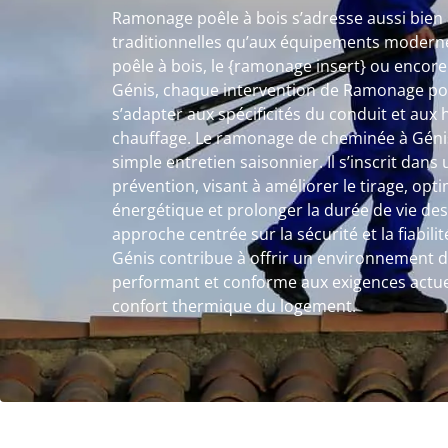
Ramonage poêle à bois s’adresse aussi bien a
traditionnelles qu’aux équipements moderne
poêle à bois, le {ramonage insert} ou encor
Génis, chaque intervention de Ramonage poê
s’adapter aux spécificités du conduit et aux 
chauffage. Le ramonage de cheminée à Génis
simple entretien saisonnier. Il s’inscrit dan
prévention, visant à améliorer le tirage, op
énergétique et prolonger la durée de vie des
approche centrée sur la sécurité et la fiabil
Génis contribue à offrir un environnement d
performant et conforme aux exigences actuel
confort thermique du logement.