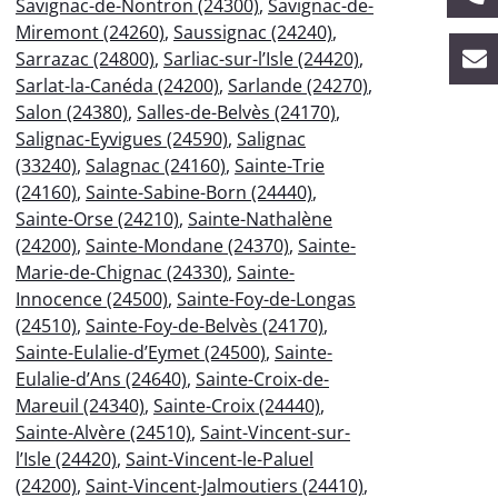
Savignac-de-Nontron (24300)
,
Savignac-de-
Miremont (24260)
,
Saussignac (24240)
,
Sarrazac (24800)
,
Sarliac-sur-l’Isle (24420)
,
Sarlat-la-Canéda (24200)
,
Sarlande (24270)
,
Salon (24380)
,
Salles-de-Belvès (24170)
,
Salignac-Eyvigues (24590)
,
Salignac
(33240)
,
Salagnac (24160)
,
Sainte-Trie
(24160)
,
Sainte-Sabine-Born (24440)
,
Sainte-Orse (24210)
,
Sainte-Nathalène
(24200)
,
Sainte-Mondane (24370)
,
Sainte-
Marie-de-Chignac (24330)
,
Sainte-
Innocence (24500)
,
Sainte-Foy-de-Longas
(24510)
,
Sainte-Foy-de-Belvès (24170)
,
Sainte-Eulalie-d’Eymet (24500)
,
Sainte-
Eulalie-d’Ans (24640)
,
Sainte-Croix-de-
Mareuil (24340)
,
Sainte-Croix (24440)
,
Sainte-Alvère (24510)
,
Saint-Vincent-sur-
l’Isle (24420)
,
Saint-Vincent-le-Paluel
(24200)
,
Saint-Vincent-Jalmoutiers (24410)
,