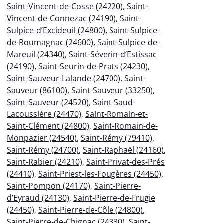
Saint-Vincent-de-Cosse (24220)
,
Saint-
Vincent-de-Connezac (24190)
,
Saint-
Sulpice-d’Excideuil (24800)
,
Saint-Sulpice-
de-Roumagnac (24600)
,
Saint-Sulpice-de-
Mareuil (24340)
,
Saint-Séverin-d’Estissac
(24190)
,
Saint-Seurin-de-Prats (24230)
,
Saint-Sauveur-Lalande (24700)
,
Saint-
Sauveur (86100)
,
Saint-Sauveur (33250)
,
Saint-Sauveur (24520)
,
Saint-Saud-
Lacoussière (24470)
,
Saint-Romain-et-
Saint-Clément (24800)
,
Saint-Romain-de-
Monpazier (24540)
,
Saint-Rémy (79410)
,
Saint-Rémy (24700)
,
Saint-Raphaël (24160)
,
Saint-Rabier (24210)
,
Saint-Privat-des-Prés
(24410)
,
Saint-Priest-les-Fougères (24450)
,
Saint-Pompon (24170)
,
Saint-Pierre-
d’Eyraud (24130)
,
Saint-Pierre-de-Frugie
(24450)
,
Saint-Pierre-de-Côle (24800)
,
Saint-Pierre-de-Chignac (24330)
,
Saint-