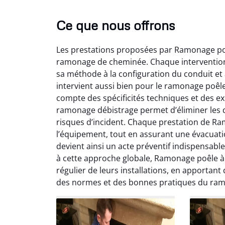
Ce que nous offrons
Les prestations proposées par Ramonage poê
ramonage de cheminée. Chaque intervention 
sa méthode à la configuration du conduit et 
intervient aussi bien pour le ramonage poêl
compte des spécificités techniques et des ex
Lo
ramonage débistrage permet d’éliminer les d
risques d’incident. Chaque prestation de Ram
2
l’équipement, tout en assurant une évacuat
Trè
devient ainsi un acte préventif indispensab
débist
à cette approche globale, Ramonage poêle à 
Chemi
régulier de leurs installations, en apportant
nettoyé
des normes et des bonnes pratiques du ra
nette
re