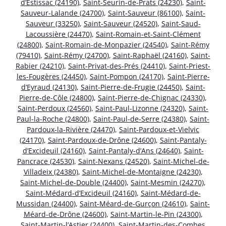
d’Estissac (24190)
,
Saint-Seurin-de-Prats (24230)
,
Saint-
Sauveur-Lalande (24700)
,
Saint-Sauveur (86100)
,
Saint-
Sauveur (33250)
,
Saint-Sauveur (24520)
,
Saint-Saud-
Lacoussière (24470)
,
Saint-Romain-et-Saint-Clément
(24800)
,
Saint-Romain-de-Monpazier (24540)
,
Saint-Rémy
(79410)
,
Saint-Rémy (24700)
,
Saint-Raphaël (24160)
,
Saint-
Rabier (24210)
,
Saint-Privat-des-Prés (24410)
,
Saint-Priest-
les-Fougères (24450)
,
Saint-Pompon (24170)
,
Saint-Pierre-
d’Eyraud (24130)
,
Saint-Pierre-de-Frugie (24450)
,
Saint-
Pierre-de-Côle (24800)
,
Saint-Pierre-de-Chignac (24330)
,
Saint-Perdoux (24560)
,
Saint-Paul-Lizonne (24320)
,
Saint-
Paul-la-Roche (24800)
,
Saint-Paul-de-Serre (24380)
,
Saint-
Pardoux-la-Rivière (24470)
,
Saint-Pardoux-et-Vielvic
(24170)
,
Saint-Pardoux-de-Drône (24600)
,
Saint-Pantaly-
d’Excideuil (24160)
,
Saint-Pantaly-d’Ans (24640)
,
Saint-
Pancrace (24530)
,
Saint-Nexans (24520)
,
Saint-Michel-de-
Villadeix (24380)
,
Saint-Michel-de-Montaigne (24230)
,
Saint-Michel-de-Double (24400)
,
Saint-Mesmin (24270)
,
Saint-Médard-d’Excideuil (24160)
,
Saint-Médard-de-
Mussidan (24400)
,
Saint-Méard-de-Gurçon (24610)
,
Saint-
Méard-de-Drône (24600)
,
Saint-Martin-le-Pin (24300)
,
Saint-Martin-l’Astier (24400)
,
Saint-Martin-des-Combes