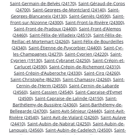
Saint-Germain-de-Belvès (24170)
,
Saint-Géraud-de-Corps
(24700)
,
Saint-Georges-de-Montclard (24140)
,
Saint-
Georges-Blancaneix (24130)
,
Saint-Geniès (24590)
,
Saint-
Front-sur-Nizonne (24300)
,
Saint-Front-la-Rivière (24300)
,
Saint-Front-de-Pradoux (24400)
,
Saint-Front-d’Alemps
(24460)
,
Saint-Félix-de-Villadeix (24510)
,
Saint-Félix-de-
Reillac-et-Mortemart (24260)
,
Saint-Félix-de-Bourdeilles
(24340)
,
Saint-Étienne-de-Puycorbier (24400)
,
Saint-Cyr-
les-Champagnes (24270)
,
Saint-Cyprien (24220)
,
Saint-
Cyprien (19130)
,
Saint-Cybranet (24250)
,
Saint-Crépin-et-
Carlucet (24590)
,
Saint-Crépin-de-Richemont (24310)
,
Saint-Crépin-d’Auberoche (24330)
,
Saint-Cirq (24260)
,
Saint-Christophe (86230)
,
Saint-Chamassy (24260)
,
Saint-
Cernin-de-l’Herm (24550)
,
Saint-Cernin-de-Labarde
(24560)
,
Saint-Cassien (24540)
,
Saint-Capraise-d’Eymet
(24500)
,
Saint-Capraise-de-Lalinde (24150)
,
Saint-
Barthélemy-de-Bussière (24360)
,
Saint-Barthélemy-de-
Bellegarde (24700)
,
Saint-Avit-Sénieur (24440)
,
Saint-Avit-
Rivière (24540)
,
Saint-Avit-de-Vialard (24260)
,
Saint-Aulaye
(24410)
,
Saint-Aubin-de-Nabirat (24250)
,
Saint-Aubin-de-
Lanquais (24560)
,
Saint-Aubin-de-Cadelech (24500)
,
Saint-