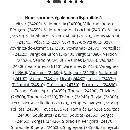
Nous sommes également disponible à
:
Vitrac (24200)
,
Villetoureix (24600)
,
Villefranche-du-
Périgord (24550)
,
Villefranche-de-Lonchat (24610)
,
Villars
(24530)
,
Villamblard (24140)
,
Villac (24120)
,
Vieux-Mareuil
(24340)
,
Vézac (24220)
,
Veyrines-de-Vergt (24380)
,
Veyrines-de-Domme (24250)
,
Veyrignac (24370)
,
Verteillac
(24320)
,
Vergt-de-Biron (24540)
,
Vergt (24380)
,
Verdon
(24520)
,
Vendoire (24320)
,
Vélines (24230)
,
Vaunac
(24800)
,
Varennes (86110)
,
Varennes (24150)
,
Varaignes
(24360)
,
Vanxains (24600)
,
Valojoulx (24290)
,
Vallereuil
(24190)
,
Valeuil (24310)
,
Urval (24480)
,
Tursac (24620)
,
Trémolat (24510)
,
Trélissac (24750)
,
Tourtoirac (24390)
,
Tocane-Saint-Apre (24350)
,
Thonac (24290)
,
Thiviers
(24800)
,
Thenon (24210)
,
Thénac (24240)
,
Teyjat (24300)
,
Terrasson-Lavilledieu (24120)
,
Temple-Laguyon (24390)
,
Teillots (24390)
,
Tayac (33570)
,
Tamniès (24620)
,
Sourzac
(24400)
,
Soulaures (24540)
,
Soudat (24360)
,
Sorges
(24460)
,
Sorges (24420)
,
Siorac-en-Périgord (24170)
,
Siorac-de-Ribérac (24600)
,
Singleyrac (24500)
,
Simeyrols