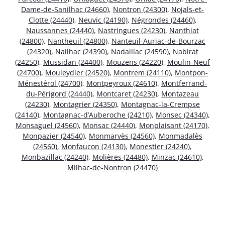
Dame-de-Sanilhac (24660)
,
Nontron (24300)
,
Nojals-et-
Clotte (24440)
,
Neuvic (24190)
,
Négrondes (24460)
,
Naussannes (24440)
,
Nastringues (24230)
,
Nanthiat
(24800)
,
Nantheuil (24800)
,
Nanteuil-Auriac-de-Bourzac
(24320)
,
Nailhac (24390)
,
Nadaillac (24590)
,
Nabirat
(24250)
,
Mussidan (24400)
,
Mouzens (24220)
,
Moulin-Neuf
(24700)
,
Mouleydier (24520)
,
Montrem (24110)
,
Montpon-
Ménestérol (24700)
,
Montpeyroux (24610)
,
Montferrand-
du-Périgord (24440)
,
Montcaret (24230)
,
Montazeau
(24230)
,
Montagrier (24350)
,
Montagnac-la-Crempse
(24140)
,
Montagnac-d’Auberoche (24210)
,
Monsec (24340)
,
Monsaguel (24560)
,
Monsac (24440)
,
Monplaisant (24170)
,
Monpazier (24540)
,
Monmarvès (24560)
,
Monmadalès
(24560)
,
Monfaucon (24130)
,
Monestier (24240)
,
Monbazillac (24240)
,
Molières (24480)
,
Minzac (24610)
,
Milhac-de-Nontron (24470)