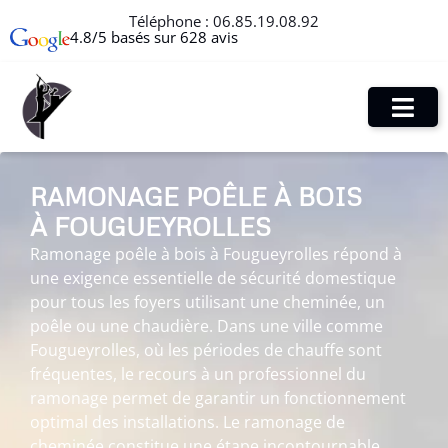
Téléphone :
06.85.19.08.92
4.8/5 basés sur 628 avis
RAMONAGE POÊLE À BOIS
À FOUGUEYROLLES
Ramonage poêle à bois à Fougueyrolles répond à
une exigence essentielle de sécurité domestique
pour tous les foyers utilisant une cheminée, un
poêle ou une chaudière. Dans une ville comme
Fougueyrolles, où les périodes de chauffe sont
fréquentes, le recours à un professionnel du
ramonage permet de garantir un fonctionnement
optimal des installations. Le ramonage de
cheminée constitue une étape incontournable