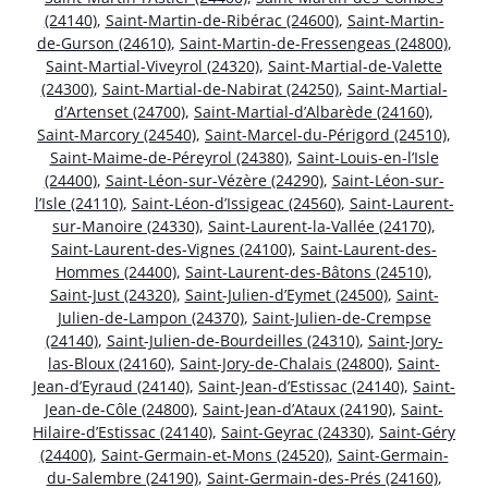
(24140)
,
Saint-Martin-de-Ribérac (24600)
,
Saint-Martin-
de-Gurson (24610)
,
Saint-Martin-de-Fressengeas (24800)
,
Saint-Martial-Viveyrol (24320)
,
Saint-Martial-de-Valette
(24300)
,
Saint-Martial-de-Nabirat (24250)
,
Saint-Martial-
d’Artenset (24700)
,
Saint-Martial-d’Albarède (24160)
,
Saint-Marcory (24540)
,
Saint-Marcel-du-Périgord (24510)
,
Saint-Maime-de-Péreyrol (24380)
,
Saint-Louis-en-l’Isle
(24400)
,
Saint-Léon-sur-Vézère (24290)
,
Saint-Léon-sur-
l’Isle (24110)
,
Saint-Léon-d’Issigeac (24560)
,
Saint-Laurent-
sur-Manoire (24330)
,
Saint-Laurent-la-Vallée (24170)
,
Saint-Laurent-des-Vignes (24100)
,
Saint-Laurent-des-
Hommes (24400)
,
Saint-Laurent-des-Bâtons (24510)
,
Saint-Just (24320)
,
Saint-Julien-d’Eymet (24500)
,
Saint-
Julien-de-Lampon (24370)
,
Saint-Julien-de-Crempse
(24140)
,
Saint-Julien-de-Bourdeilles (24310)
,
Saint-Jory-
las-Bloux (24160)
,
Saint-Jory-de-Chalais (24800)
,
Saint-
Jean-d’Eyraud (24140)
,
Saint-Jean-d’Estissac (24140)
,
Saint-
Jean-de-Côle (24800)
,
Saint-Jean-d’Ataux (24190)
,
Saint-
Hilaire-d’Estissac (24140)
,
Saint-Geyrac (24330)
,
Saint-Géry
(24400)
,
Saint-Germain-et-Mons (24520)
,
Saint-Germain-
du-Salembre (24190)
,
Saint-Germain-des-Prés (24160)
,