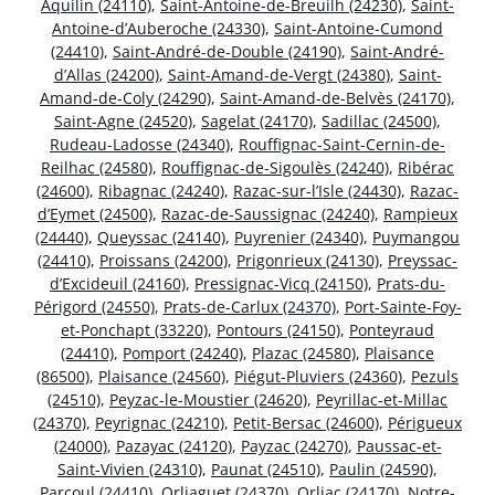
Aquilin (24110)
,
Saint-Antoine-de-Breuilh (24230)
,
Saint-
Antoine-d’Auberoche (24330)
,
Saint-Antoine-Cumond
(24410)
,
Saint-André-de-Double (24190)
,
Saint-André-
d’Allas (24200)
,
Saint-Amand-de-Vergt (24380)
,
Saint-
Amand-de-Coly (24290)
,
Saint-Amand-de-Belvès (24170)
,
Saint-Agne (24520)
,
Sagelat (24170)
,
Sadillac (24500)
,
Rudeau-Ladosse (24340)
,
Rouffignac-Saint-Cernin-de-
Reilhac (24580)
,
Rouffignac-de-Sigoulès (24240)
,
Ribérac
(24600)
,
Ribagnac (24240)
,
Razac-sur-l’Isle (24430)
,
Razac-
d’Eymet (24500)
,
Razac-de-Saussignac (24240)
,
Rampieux
(24440)
,
Queyssac (24140)
,
Puyrenier (24340)
,
Puymangou
(24410)
,
Proissans (24200)
,
Prigonrieux (24130)
,
Preyssac-
d’Excideuil (24160)
,
Pressignac-Vicq (24150)
,
Prats-du-
Périgord (24550)
,
Prats-de-Carlux (24370)
,
Port-Sainte-Foy-
et-Ponchapt (33220)
,
Pontours (24150)
,
Ponteyraud
(24410)
,
Pomport (24240)
,
Plazac (24580)
,
Plaisance
(86500)
,
Plaisance (24560)
,
Piégut-Pluviers (24360)
,
Pezuls
(24510)
,
Peyzac-le-Moustier (24620)
,
Peyrillac-et-Millac
(24370)
,
Peyrignac (24210)
,
Petit-Bersac (24600)
,
Périgueux
(24000)
,
Pazayac (24120)
,
Payzac (24270)
,
Paussac-et-
Saint-Vivien (24310)
,
Paunat (24510)
,
Paulin (24590)
,
Parcoul (24410)
,
Orliaguet (24370)
,
Orliac (24170)
,
Notre-