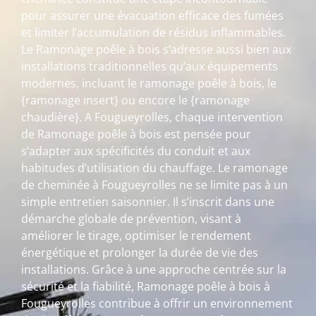
pour assurer une évacuation efficace des fumées
et limiter l’accumulation de résidus inflammables.
Le Ramonage poêle à bois s’adresse aussi bien aux
installations traditionnelles qu’aux équipements
modernes, incluant le ramonage poêle à bois, le
{ramonage insert} ou encore le {ramonage
chaudière}. A Fougueyrolles, chaque intervention
de Ramonage poêle à bois est pensée pour
s’adapter aux spécificités du conduit et aux
habitudes d’utilisation du chauffage. Le ramonage
de cheminée à Fougueyrolles ne se limite pas à un
simple entretien saisonnier. Il s’inscrit dans une
démarche globale de prévention, visant à
améliorer le tirage, optimiser le rendement
énergétique et prolonger la durée de vie des
installations. Grâce à une approche centrée sur la
sécurité et la fiabilité, Ramonage poêle à bois à
Fougueyrolles contribue à offrir un environnement