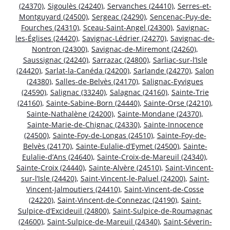
(24370)
,
Sigoulès (24240)
,
Servanches (24410)
,
Serres-et-
Montguyard (24500)
,
Sergeac (24290)
,
Sencenac-Puy-de-
Fourches (24310)
,
Sceau-Saint-Angel (24300)
,
Savignac-
les-Églises (24420)
,
Savignac-Lédrier (24270)
,
Savignac-de-
Nontron (24300)
,
Savignac-de-Miremont (24260)
,
Saussignac (24240)
,
Sarrazac (24800)
,
Sarliac-sur-l’Isle
(24420)
,
Sarlat-la-Canéda (24200)
,
Sarlande (24270)
,
Salon
(24380)
,
Salles-de-Belvès (24170)
,
Salignac-Eyvigues
(24590)
,
Salignac (33240)
,
Salagnac (24160)
,
Sainte-Trie
(24160)
,
Sainte-Sabine-Born (24440)
,
Sainte-Orse (24210)
,
Sainte-Nathalène (24200)
,
Sainte-Mondane (24370)
,
Sainte-Marie-de-Chignac (24330)
,
Sainte-Innocence
(24500)
,
Sainte-Foy-de-Longas (24510)
,
Sainte-Foy-de-
Belvès (24170)
,
Sainte-Eulalie-d’Eymet (24500)
,
Sainte-
Eulalie-d’Ans (24640)
,
Sainte-Croix-de-Mareuil (24340)
,
Sainte-Croix (24440)
,
Sainte-Alvère (24510)
,
Saint-Vincent-
sur-l’Isle (24420)
,
Saint-Vincent-le-Paluel (24200)
,
Saint-
Vincent-Jalmoutiers (24410)
,
Saint-Vincent-de-Cosse
(24220)
,
Saint-Vincent-de-Connezac (24190)
,
Saint-
Sulpice-d’Excideuil (24800)
,
Saint-Sulpice-de-Roumagnac
(24600)
,
Saint-Sulpice-de-Mareuil (24340)
,
Saint-Séverin-