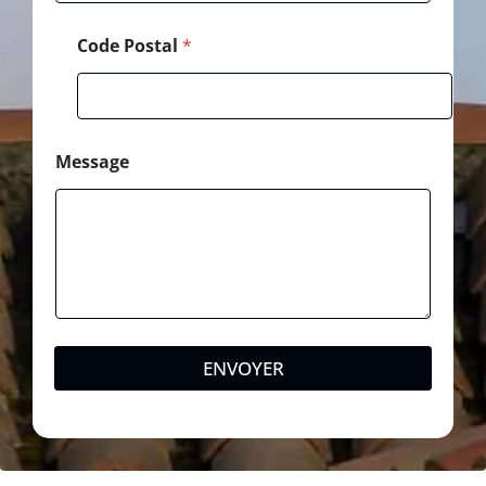
o
n
Code Postal
*
e
Message
ENVOYER