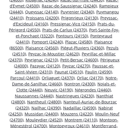
d’Eymet (24500)
,
Razac-de-Saussignac (24240)
,
Rampieux
(24440)
,
Queyssac (24140)
,
Puyrenier (24340)
,
Puymangou
(24410)
,
Proissans (24200)
,
Prigonrieux (24130)
,
Preyssac-
d’Excideuil (24160)
,
Pressignac-Vicq (24150)
,
Prats-du-
Périgord (24550)
,
Prats-de-Carlux (24370)
,
Port-Sainte-Foy-
et-Ponchapt (33220)
,
Pontours (24150)
,
Ponteyraud
(24410)
,
Pomport (24240)
,
Plazac (24580)
,
Plaisance
(86500)
,
Plaisance (24560)
,
Piégut-Pluviers (24360)
,
Pezuls
(24510)
,
Peyzac-le-Moustier (24620)
,
Peyrillac-et-Millac
(24370)
,
Peyrignac (24210)
,
Petit-Bersac (24600)
,
Périgueux
(24000)
,
Pazayac (24120)
,
Payzac (24270)
,
Paussac-et-
Saint-Vivien (24310)
,
Paunat (24510)
,
Paulin (24590)
,
Parcoul (24410)
,
Orliaguet (24370)
,
Orliac (24170)
,
Notre-
Dame-de-Sanilhac (24660)
,
Nontron (24300)
,
Nojals-et-
Clotte (24440)
,
Neuvic (24190)
,
Négrondes (24460)
,
Naussannes (24440)
,
Nastringues (24230)
,
Nanthiat
(24800)
,
Nantheuil (24800)
,
Nanteuil-Auriac-de-Bourzac
(24320)
,
Nailhac (24390)
,
Nadaillac (24590)
,
Nabirat
(24250)
,
Mussidan (24400)
,
Mouzens (24220)
,
Moulin-Neuf
(24700)
,
Mouleydier (24520)
,
Montrem (24110)
,
Montpon-
Ménestérol (24700)
,
Montpeyroux (24610)
,
Montferrand-