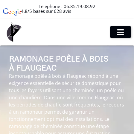
Téléphone :
06.85.19.08.92
4.8/5 basés sur 628 avis
RAMONAGE POÊLE À BOIS
À FLAUGEAC
Ramonage poêle à bois à Flaugeac répond à une
exigence essentielle de sécurité domestique pour
tous les foyers utilisant une cheminée, un poêle ou
une chaudière. Dans une ville comme Flaugeac, où
les périodes de chauffe sont fréquentes, le recours
à un ramoneur permet de garantir un
fonctionnement optimal des installations. Le
ramonage de cheminée constitue une étape
incontournable pour assurer une évacuation