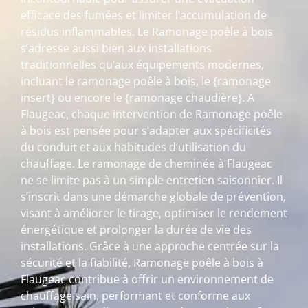
efficace des fumées et limiter l’accumulation de
résidus inflammables. Le Ramonage poêle à bois
s’adresse aussi bien aux installations
traditionnelles qu’aux équipements modernes,
incluant le ramonage poêle à bois, le {ramonage
insert} ou encore le {ramonage chaudière}. A
Flaugeac, chaque intervention de Ramonage poêle
à bois est pensée pour s’adapter aux spécificités
du conduit et aux habitudes d’utilisation du
chauffage. Le ramonage de cheminée à Flaugeac
ne se limite pas à un simple entretien saisonnier. Il
s’inscrit dans une démarche globale de prévention,
visant à améliorer le tirage, optimiser le rendement
énergétique et prolonger la durée de vie des
installations. Grâce à une approche centrée sur la
sécurité et la fiabilité, Ramonage poêle à bois à
Flaugeac contribue à offrir un environnement de
chauffage sain, performant et conforme aux