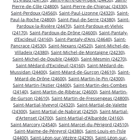
Pierre-de-Côle (24800)
,
Saint-Pierre-de-Chignac (24330)
,
Saint-Perdoux (24560)
,
Saint-Paul-Lizonne (24320)
,
Saint-
Paul-la-Roche (24800)
,
Saint-Paul-de-Serre (24380)
,
Saint-
Pardoux-la-Rivière (24470)
,
Saint-Pardoux-et-Vielvic
(24170)
,
Saint-Pardoux-de-Drône (24600)
,
Saint-Pantaly-
d’Excideuil (24160)
,
Saint-Pantaly-d’Ans (24640)
,
Saint-
Pancrace (24530)
,
Saint-Nexans (24520)
,
Saint-Michel-de-
Villadeix (24380)
,
Saint-Michel-de-Montaigne (24230)
,
Saint-Michel-de-Double (24400)
,
Saint-Mesmin (24270)
,
Saint-Médard-d’Excideuil (24160)
,
Saint-Médard-de-
Mussidan (24400)
,
Saint-Méard-de-Gurçon (24610)
,
Saint-
Méard-de-Drône (24600)
,
Saint-Martin-le-Pin (24300)
,
Saint-Martin-l’Astier (24400)
,
Saint-Martin-des-Combes
(24140)
,
Saint-Martin-de-Ribérac (24600)
,
Saint-Martin-
de-Gurson (24610)
,
Saint-Martin-de-Fressengeas (24800)
,
Saint-Martial-Viveyrol (24320)
,
Saint-Martial-de-Valette
(24300)
,
Saint-Martial-de-Nabirat (24250)
,
Saint-Martial-
d’Artenset (24700)
,
Saint-Martial-d’Albarède (24160)
,
Saint-Marcory (24540)
,
Saint-Marcel-du-Périgord (24510)
,
Saint-Maime-de-Péreyrol (24380)
,
Saint-Louis-en-l’Isle
(24400)
,
Saint-Léon-sur-Vézère (24290)
,
Saint-Léon-sur-