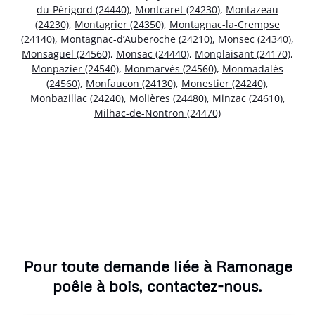
du-Périgord (24440)
,
Montcaret (24230)
,
Montazeau
(24230)
,
Montagrier (24350)
,
Montagnac-la-Crempse
(24140)
,
Montagnac-d’Auberoche (24210)
,
Monsec (24340)
,
Monsaguel (24560)
,
Monsac (24440)
,
Monplaisant (24170)
,
Monpazier (24540)
,
Monmarvès (24560)
,
Monmadalès
(24560)
,
Monfaucon (24130)
,
Monestier (24240)
,
Monbazillac (24240)
,
Molières (24480)
,
Minzac (24610)
,
Milhac-de-Nontron (24470)
Pour toute demande liée à Ramonage
poêle à bois, contactez-nous.