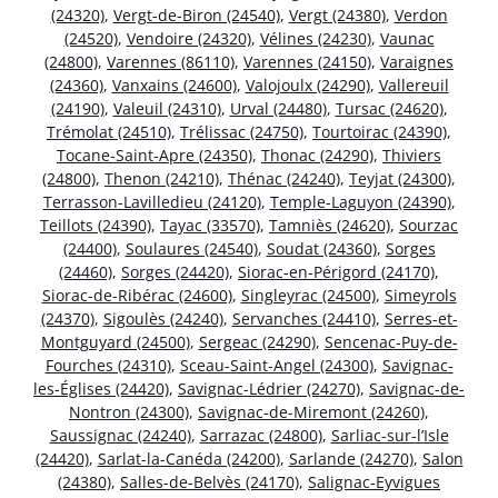
(24320)
,
Vergt-de-Biron (24540)
,
Vergt (24380)
,
Verdon
(24520)
,
Vendoire (24320)
,
Vélines (24230)
,
Vaunac
(24800)
,
Varennes (86110)
,
Varennes (24150)
,
Varaignes
(24360)
,
Vanxains (24600)
,
Valojoulx (24290)
,
Vallereuil
(24190)
,
Valeuil (24310)
,
Urval (24480)
,
Tursac (24620)
,
Trémolat (24510)
,
Trélissac (24750)
,
Tourtoirac (24390)
,
Tocane-Saint-Apre (24350)
,
Thonac (24290)
,
Thiviers
(24800)
,
Thenon (24210)
,
Thénac (24240)
,
Teyjat (24300)
,
Terrasson-Lavilledieu (24120)
,
Temple-Laguyon (24390)
,
Teillots (24390)
,
Tayac (33570)
,
Tamniès (24620)
,
Sourzac
(24400)
,
Soulaures (24540)
,
Soudat (24360)
,
Sorges
(24460)
,
Sorges (24420)
,
Siorac-en-Périgord (24170)
,
Siorac-de-Ribérac (24600)
,
Singleyrac (24500)
,
Simeyrols
(24370)
,
Sigoulès (24240)
,
Servanches (24410)
,
Serres-et-
Montguyard (24500)
,
Sergeac (24290)
,
Sencenac-Puy-de-
Fourches (24310)
,
Sceau-Saint-Angel (24300)
,
Savignac-
les-Églises (24420)
,
Savignac-Lédrier (24270)
,
Savignac-de-
Nontron (24300)
,
Savignac-de-Miremont (24260)
,
Saussignac (24240)
,
Sarrazac (24800)
,
Sarliac-sur-l’Isle
(24420)
,
Sarlat-la-Canéda (24200)
,
Sarlande (24270)
,
Salon
(24380)
,
Salles-de-Belvès (24170)
,
Salignac-Eyvigues