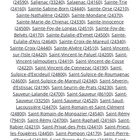
(24590)
,
Salignac (33240)
,
Salagnac (24160)
,
Sainte-Trie
(24160)
,
Sainte-Sabine-Born (24440)
,
Sainte-Orse (24210)
,
Sainte-Nathalène (24200)
,
Sainte-Mondane (24370)
,
Sainte-Marie-de-Chignac (24330)
,
Sainte-Innocence
(24500)
,
Sainte-Foy-de-Longas (24510)
,
Sainte-Foy-de-
Belvès (24170)
,
Sainte-Eulalie-d’Eymet (24500)
,
Sainte-
Eulalie-d’Ans (24640)
,
Sainte-Croix-de-Mareuil (24340)
,
Sainte-Croix (24440)
,
Sainte-Alvère (24510)
,
Saint-Vincent-
sur-l’Isle (24420)
,
Saint-Vincent-le-Paluel (24200)
,
Saint-
Vincent-Jalmoutiers (24410)
,
Saint-Vincent-de-Cosse
(24220)
,
Saint-Vincent-de-Connezac (24190)
,
Saint-
Sulpice-d’Excideuil (24800)
,
Saint-Sulpice-de-Roumagnac
(24600)
,
Saint-Sulpice-de-Mareuil (24340)
,
Saint-Séverin-
d’Estissac (24190)
,
Saint-Seurin-de-Prats (24230)
,
Saint-
Sauveur-Lalande (24700)
,
Saint-Sauveur (86100)
,
Saint-
Sauveur (33250)
,
Saint-Sauveur (24520)
,
Saint-Saud-
Lacoussière (24470)
,
Saint-Romain-et-Saint-Clément
(24800)
,
Saint-Romain-de-Monpazier (24540)
,
Saint-Rémy
(79410)
,
Saint-Rémy (24700)
,
Saint-Raphaël (24160)
,
Saint-
Rabier (24210)
,
Saint-Privat-des-Prés (24410)
,
Saint-Priest-
les-Fougères (24450)
,
Saint-Pompon (24170)
,
Saint-Pierre-
d’Eyraud (24130)
,
Saint-Pierre-de-Frugie (24450)
,
Saint-