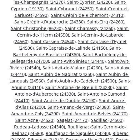
les-Champagnes (24270)
,
Saint-Cyprien (24220)
,
Saint-
Cyprien (19130)
,
Saint-Cybranet (24250)
,
Saint-Crépin-et-
Carlucet (24590)
,
Saint-Crépin-de-Richemont (24310)
,
Saint-Crépin-d’Auberoche (24330)
,
Saint-Cirq (24260)
,
Saint-Christophe (86230)
,
Saint-Chamassy (24260)
,
Saint-
Cernin-de-l’Herm (24550)
,
Saint-Cernin-de-Labarde
(24560)
,
Saint-Cassien (24540)
,
Saint-Capraise-d’Eymet
(24500)
,
Saint-Capraise-de-Lalinde (24150)
,
Saint-
Barthélemy-de-Bussière (24360)
,
Saint-Barthélemy-de-
Bellegarde (24700)
,
Saint-Avit-Sénieur (24440)
,
Saint-Avit-
Rivière (24540)
,
Saint-Avit-de-Vialard (24260)
,
Saint-Aulaye
(24410)
,
Saint-Aubin-de-Nabirat (24250)
,
Saint-Aubin-de-
Lanquais (24560)
,
Saint-Aubin-de-Cadelech (24500)
,
Saint-
Aquilin (24110)
,
Saint-Antoine-de-Breuilh (24230)
,
Saint-
Antoine-d’Auberoche (24330)
,
Saint-Antoine-Cumond
(24410)
,
Saint-André-de-Double (24190)
,
Saint-André-
d’Allas (24200)
,
Saint-Amand-de-Vergt (24380)
,
Saint-
Amand-de-Coly (24290)
,
Saint-Amand-de-Belvès (24170)
,
Saint-Agne (24520)
,
Sagelat (24170)
,
Sadillac (24500)
,
Rudeau-Ladosse (24340)
,
Rouffignac-Saint-Cernin-de-
Reilhac (24580)
,
Rouffignac-de-Sigoulès (24240)
,
Ribérac
(24600)
,
Ribagnac (24240)
,
Razac-sur-l’Isle (24430)
,
Razac-