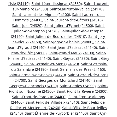
l’Isle (24110)
,
Saint-Léon-d’Issigeac (24560)
,
Saint-Laurent-
sur-Manoire (24330)
,
Saint-Laurent-la-Vallée (24170)
,
Saint-Laurent-des-Vignes (24100)
,
Saint-Laurent-des-
Hommes (24400)
,
Saint-Laurent-des-Bâtons (24510)
,
Saint-Just (24320)
,
Saint-Julien-d’Eymet (24500)
,
Saint-
Julien-de-Lampon (24370)
,
Saint-Julien-de-Crempse
(24140)
,
Saint-Julien-de-Bourdeilles (24310)
,
Saint-Jory-
las-Bloux (24160)
,
Saint-Jory-de-Chalais (24800)
,
Saint-
Jean-d’Eyraud (24140)
,
Saint-Jean-d’Estissac (24140)
,
Saint-
Jean-de-Côle (24800)
,
Saint-Jean-d’Ataux (24190)
,
Saint-
Hilaire-d’Estissac (24140)
,
Saint-Geyrac (24330)
,
Saint-Géry
(24400)
,
Saint-Germain-et-Mons (24520)
,
Saint-Germain-
du-Salembre (24190)
,
Saint-Germain-des-Prés (24160)
,
Saint-Germain-de-Belvès (24170)
,
Saint-Géraud-de-Corps
(24700)
,
Saint-Georges-de-Montclard (24140)
,
Saint-
Georges-Blancaneix (24130)
,
Saint-Geniès (24590)
,
Saint-
Front-sur-Nizonne (24300)
,
Saint-Front-la-Rivière (24300)
,
Saint-Front-de-Pradoux (24400)
,
Saint-Front-d’Alemps
(24460)
,
Saint-Félix-de-Villadeix (24510)
,
Saint-Félix-de-
Reillac-et-Mortemart (24260)
,
Saint-Félix-de-Bourdeilles
(24340)
,
Saint-Étienne-de-Puycorbier (24400)
,
Saint-Cyr-