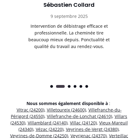
Sébastien Collard
9 septembre 2025
il
Intervention de débistrage efficace et
Ra
professionnelle. La cheminée tire
ri
e
beaucoup mieux depuis. Ponctualité et
ap
.
qualité du travail au rendez-vous.
Nous sommes également disponible à
:
Vitrac (24200)
,
Villetoureix (24600)
,
Villefranche-du-
Périgord (24550)
,
Villefranche-de-Lonchat (24610)
,
Villars
(24530)
,
Villamblard (24140)
,
Villac (24120)
,
Vieux-Mareuil
(24340)
,
Vézac (24220)
,
Veyrines-de-Vergt (24380)
,
Veyrines-de-Domme (24250)
,
Veyrignac (24370)
,
Verteillac