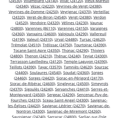
(24530)
,
Villamblard (24140)
,
Villac (24120)
,
Vieux-Mareuil
(24340)
,
Vézac (24220)
,
Veyrines-de-Vergt (24380)
,
Veyrines-de-Domme (24250)
,
Veyrignac (24370)
,
Verteillac
(24320)
,
Vergt-de-Biron (24540)
,
Vergt (24380)
,
Verdon
(24520)
,
Vendoire (24320)
,
Vélines (24230)
,
Vaunac
(24800)
,
Varennes (86110)
,
Varennes (24150)
,
Varaignes
(24360)
,
Vanxains (24600)
,
Valojoulx (24290)
,
Vallereuil
(24190)
,
Valeuil (24310)
,
Urval (24480)
,
Tursac (24620)
,
Trémolat (24510)
,
Trélissac (24750)
,
Tourtoirac (24390)
,
Tocane-Saint-Apre (24350)
,
Thonac (24290)
,
Thiviers
(24800)
,
Thenon (24210)
,
Thénac (24240)
,
Teyjat (24300)
,
Terrasson-Lavilledieu (24120)
,
Temple-Laguyon (24390)
,
Teillots (24390)
,
Tayac (33570)
,
Tamniès (24620)
,
Sourzac
(24400)
,
Soulaures (24540)
,
Soudat (24360)
,
Sorges
(24460)
,
Sorges (24420)
,
Siorac-en-Périgord (24170)
,
Siorac-de-Ribérac (24600)
,
Singleyrac (24500)
,
Simeyrols
(24370)
,
Sigoulès (24240)
,
Servanches (24410)
,
Serres-et-
Montguyard (24500)
,
Sergeac (24290)
,
Sencenac-Puy-de-
Fourches (24310)
,
Sceau-Saint-Angel (24300)
,
Savignac-
les-Églises (24420)
,
Savignac-Lédrier (24270)
,
Savignac-de-
Nontron (24300)
,
Savignac-de-Miremont (24260)
,
Saussignac (24240)
,
Sarrazac (24800)
,
Sarliac-sur-l’Isle