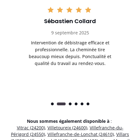
Sébastien Collard
9 septembre 2025
il
Intervention de débistrage efficace et
Ra
professionnelle. La cheminée tire
ri
e
beaucoup mieux depuis. Ponctualité et
ap
.
qualité du travail au rendez-vous.
Nous sommes également disponible à
:
Vitrac (24200)
,
Villetoureix (24600)
,
Villefranche-du-
Périgord (24550)
,
Villefranche-de-Lonchat (24610)
,
Villars