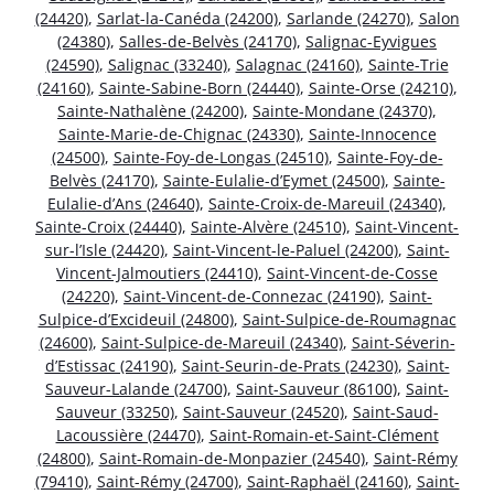
(24420)
,
Sarlat-la-Canéda (24200)
,
Sarlande (24270)
,
Salon
(24380)
,
Salles-de-Belvès (24170)
,
Salignac-Eyvigues
(24590)
,
Salignac (33240)
,
Salagnac (24160)
,
Sainte-Trie
(24160)
,
Sainte-Sabine-Born (24440)
,
Sainte-Orse (24210)
,
Sainte-Nathalène (24200)
,
Sainte-Mondane (24370)
,
Sainte-Marie-de-Chignac (24330)
,
Sainte-Innocence
(24500)
,
Sainte-Foy-de-Longas (24510)
,
Sainte-Foy-de-
Belvès (24170)
,
Sainte-Eulalie-d’Eymet (24500)
,
Sainte-
Eulalie-d’Ans (24640)
,
Sainte-Croix-de-Mareuil (24340)
,
Sainte-Croix (24440)
,
Sainte-Alvère (24510)
,
Saint-Vincent-
sur-l’Isle (24420)
,
Saint-Vincent-le-Paluel (24200)
,
Saint-
Vincent-Jalmoutiers (24410)
,
Saint-Vincent-de-Cosse
(24220)
,
Saint-Vincent-de-Connezac (24190)
,
Saint-
Sulpice-d’Excideuil (24800)
,
Saint-Sulpice-de-Roumagnac
(24600)
,
Saint-Sulpice-de-Mareuil (24340)
,
Saint-Séverin-
d’Estissac (24190)
,
Saint-Seurin-de-Prats (24230)
,
Saint-
Sauveur-Lalande (24700)
,
Saint-Sauveur (86100)
,
Saint-
Sauveur (33250)
,
Saint-Sauveur (24520)
,
Saint-Saud-
Lacoussière (24470)
,
Saint-Romain-et-Saint-Clément
(24800)
,
Saint-Romain-de-Monpazier (24540)
,
Saint-Rémy
(79410)
,
Saint-Rémy (24700)
,
Saint-Raphaël (24160)
,
Saint-