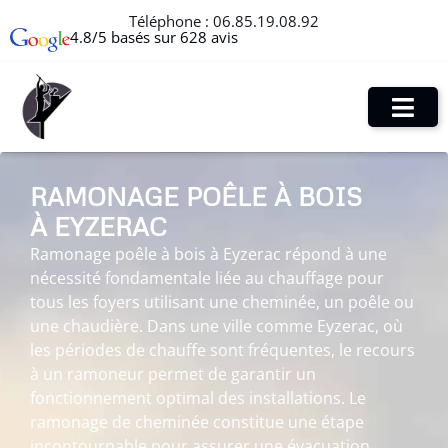
Téléphone :
06.85.19.08.92
4.8/5 basés sur 628 avis
RAMONAGE POÊLE À BOIS
À EYZERAC
Ramonage poêle à bois à Eyzerac répond à une
nécessité fondamentale liée au chauffage pour
tous les foyers utilisant une cheminée, un poêle ou
une chaudière. Dans une ville comme Eyzerac, où
les périodes de chauffe sont fréquentes, le recours
à un ramoneur permet de garantir un
fonctionnement optimal des installations. Le
ramonage de cheminée constitue une étape
incontournable pour assurer une évacuation