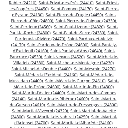
Rabier (24210)
,
Saint-Privat-des-Prés (24410)
,
Saint-Priest-
les-Fougères (24450)
,
Saint-Pompon (24170)
,
Saint-Pierre-
d’Eyraud (24130)
,
Saint-Pierre-de-Frugie (24450)
,
Saint-
Pierre-de-Côle (24800)
,
Saint-Pierre-de-Chignac (24330)
,
Saint-Perdoux (24560)
,
Saint-Paul-Lizonne (24320)
,
Saint-
Paul-la-Roche (24800)
,
Saint-Paul-de-Serre (24380)
,
Saint-
Pardoux-la-Rivière (24470)
,
Saint-Pardoux-et-Vielvic
(24170)
,
Saint-Pardoux-de-Drône (24600)
,
Saint-Pantaly-
d’Excideuil (24160)
,
Saint-Pantaly-d’Ans (24640)
,
Saint-
Pancrace (24530)
,
Saint-Nexans (24520)
,
Saint-Michel-de-
Villadeix (24380)
,
Saint-Michel-de-Montaigne (24230)
,
Saint-Michel-de-Double (24400)
,
Saint-Mesmin (24270)
,
Saint-Médard-d’Excideuil (24160)
,
Saint-Médard-de-
Mussidan (24400)
,
Saint-Méard-de-Gurçon (24610)
,
Saint-
Méard-de-Drône (24600)
,
Saint-Martin-le-Pin (24300)
,
Saint-Martin-l’Astier (24400)
,
Saint-Martin-des-Combes
(24140)
,
Saint-Martin-de-Ribérac (24600)
,
Saint-Martin-
de-Gurson (24610)
,
Saint-Martin-de-Fressengeas (24800)
,
Saint-Martial-Viveyrol (24320)
,
Saint-Martial-de-Valette
(24300)
,
Saint-Martial-de-Nabirat (24250)
,
Saint-Martial-
d’Artenset (24700)
,
Saint-Martial-d’Albarède (24160)
,