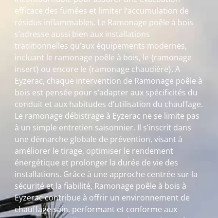
efficace des fumées et limiter l’accumulation de
résidus inflammables. Le Ramonage poêle à bois
s’adresse aussi bien aux installations
traditionnelles qu’aux équipements modernes,
incluant le ramonage poêle à bois, le {ramonage
insert} ou encore le {ramonage chaudière}. A
Eyzerac, chaque intervention de Ramonage poêle à
bois est pensée pour s’adapter aux spécificités du
conduit et aux habitudes d’utilisation du chauffage.
Le ramonage débistrage à Eyzerac ne se limite pas
à un simple entretien saisonnier. Il s’inscrit dans
une démarche globale de prévention, visant à
améliorer le tirage, optimiser le rendement
énergétique et prolonger la durée de vie des
installations. Grâce à une approche centrée sur la
sécurité et la fiabilité, Ramonage poêle à bois à
Eyzerac contribue à offrir un environnement de
chauffage sain, performant et conforme aux