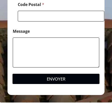
m
Code Postal
*
a
i
l
Message
ENVOYER