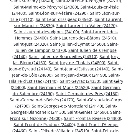
Saint-Marcory (24540)
,
Saint-Marcel-du-Périgord (24510)
,
Saint-Maime-de-Péreyrol (24380)
,
Saint-Louis-en-l’Isle
(24400)
,
Saint-Léon-sur-Vézère (24290)
,
Saint-Léon-sur-
l’Isle (24110)
,
Saint-Léon-d’Issigeac (24560)
,
Saint-Laurent-
sur-Manoire (24330)
,
Saint-Laurent-la-Vallée (24170)
,
Saint-Laurent-des-Vignes (24100)
,
Saint-Laurent-des-
Hommes (24400)
,
Saint-Laurent-des-Bâtons (24510)
,
Saint-Just (24320)
,
Saint-Julien-d’Eymet (24500)
,
Saint-
Julien-de-Lampon (24370)
,
Saint-Julien-de-Crempse
(24140)
,
Saint-Julien-de-Bourdeilles (24310)
,
Saint-Jory-
las-Bloux (24160)
,
Saint-Jory-de-Chalais (24800)
,
Saint-
Jean-d’Eyraud (24140)
,
Saint-Jean-d’Estissac (24140)
,
Saint-
Jean-de-Côle (24800)
,
Saint-Jean-d’Ataux (24190)
,
Saint-
Hilaire-d’Estissac (24140)
,
Saint-Geyrac (24330)
,
Saint-Géry
(24400)
,
Saint-Germain-et-Mons (24520)
,
Saint-Germain-
du-Salembre (24190)
,
Saint-Germain-des-Prés (24160)
,
Saint-Germain-de-Belvès (24170)
,
Saint-Géraud-de-Corps
(24700)
,
Saint-Georges-de-Montclard (24140)
,
Saint-
Georges-Blancaneix (24130)
,
Saint-Geniès (24590)
,
Saint-
Front-sur-Nizonne (24300)
,
Saint-Front-la-Rivière (24300)
,
Saint-Front-de-Pradoux (24400)
,
Saint-Front-d’Alemps
(24460)
,
Saint-Félix-de-Villadeix (24510)
,
Saint-Félix-de-