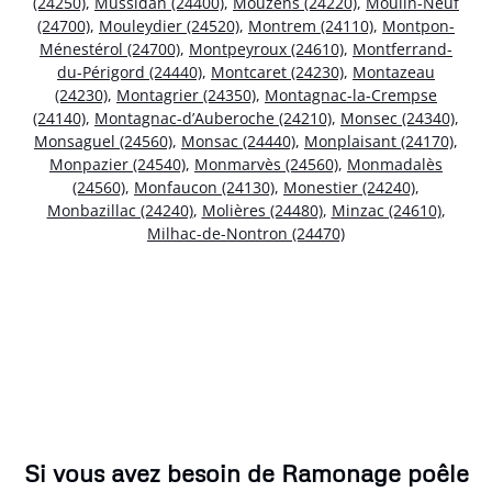
(24250)
,
Mussidan (24400)
,
Mouzens (24220)
,
Moulin-Neuf
(24700)
,
Mouleydier (24520)
,
Montrem (24110)
,
Montpon-
Ménestérol (24700)
,
Montpeyroux (24610)
,
Montferrand-
du-Périgord (24440)
,
Montcaret (24230)
,
Montazeau
(24230)
,
Montagrier (24350)
,
Montagnac-la-Crempse
(24140)
,
Montagnac-d’Auberoche (24210)
,
Monsec (24340)
,
Monsaguel (24560)
,
Monsac (24440)
,
Monplaisant (24170)
,
Monpazier (24540)
,
Monmarvès (24560)
,
Monmadalès
(24560)
,
Monfaucon (24130)
,
Monestier (24240)
,
Monbazillac (24240)
,
Molières (24480)
,
Minzac (24610)
,
Milhac-de-Nontron (24470)
Si vous avez besoin de Ramonage poêle