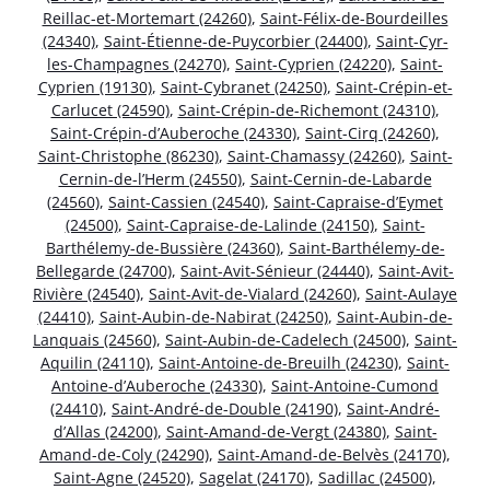
Reillac-et-Mortemart (24260)
,
Saint-Félix-de-Bourdeilles
(24340)
,
Saint-Étienne-de-Puycorbier (24400)
,
Saint-Cyr-
les-Champagnes (24270)
,
Saint-Cyprien (24220)
,
Saint-
Cyprien (19130)
,
Saint-Cybranet (24250)
,
Saint-Crépin-et-
Carlucet (24590)
,
Saint-Crépin-de-Richemont (24310)
,
Saint-Crépin-d’Auberoche (24330)
,
Saint-Cirq (24260)
,
Saint-Christophe (86230)
,
Saint-Chamassy (24260)
,
Saint-
Cernin-de-l’Herm (24550)
,
Saint-Cernin-de-Labarde
(24560)
,
Saint-Cassien (24540)
,
Saint-Capraise-d’Eymet
(24500)
,
Saint-Capraise-de-Lalinde (24150)
,
Saint-
Barthélemy-de-Bussière (24360)
,
Saint-Barthélemy-de-
Bellegarde (24700)
,
Saint-Avit-Sénieur (24440)
,
Saint-Avit-
Rivière (24540)
,
Saint-Avit-de-Vialard (24260)
,
Saint-Aulaye
(24410)
,
Saint-Aubin-de-Nabirat (24250)
,
Saint-Aubin-de-
Lanquais (24560)
,
Saint-Aubin-de-Cadelech (24500)
,
Saint-
Aquilin (24110)
,
Saint-Antoine-de-Breuilh (24230)
,
Saint-
Antoine-d’Auberoche (24330)
,
Saint-Antoine-Cumond
(24410)
,
Saint-André-de-Double (24190)
,
Saint-André-
d’Allas (24200)
,
Saint-Amand-de-Vergt (24380)
,
Saint-
Amand-de-Coly (24290)
,
Saint-Amand-de-Belvès (24170)
,
Saint-Agne (24520)
,
Sagelat (24170)
,
Sadillac (24500)
,