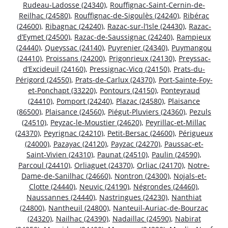
Rudeau-Ladosse (24340)
,
Rouffignac-Saint-Cernin-de-
Reilhac (24580)
,
Rouffignac-de-Sigoulès (24240)
,
Ribérac
(24600)
,
Ribagnac (24240)
,
Razac-sur-l’Isle (24430)
,
Razac-
d’Eymet (24500)
,
Razac-de-Saussignac (24240)
,
Rampieux
(24440)
,
Queyssac (24140)
,
Puyrenier (24340)
,
Puymangou
(24410)
,
Proissans (24200)
,
Prigonrieux (24130)
,
Preyssac-
d’Excideuil (24160)
,
Pressignac-Vicq (24150)
,
Prats-du-
Périgord (24550)
,
Prats-de-Carlux (24370)
,
Port-Sainte-Foy-
et-Ponchapt (33220)
,
Pontours (24150)
,
Ponteyraud
(24410)
,
Pomport (24240)
,
Plazac (24580)
,
Plaisance
(86500)
,
Plaisance (24560)
,
Piégut-Pluviers (24360)
,
Pezuls
(24510)
,
Peyzac-le-Moustier (24620)
,
Peyrillac-et-Millac
(24370)
,
Peyrignac (24210)
,
Petit-Bersac (24600)
,
Périgueux
(24000)
,
Pazayac (24120)
,
Payzac (24270)
,
Paussac-et-
Saint-Vivien (24310)
,
Paunat (24510)
,
Paulin (24590)
,
Parcoul (24410)
,
Orliaguet (24370)
,
Orliac (24170)
,
Notre-
Dame-de-Sanilhac (24660)
,
Nontron (24300)
,
Nojals-et-
Clotte (24440)
,
Neuvic (24190)
,
Négrondes (24460)
,
Naussannes (24440)
,
Nastringues (24230)
,
Nanthiat
(24800)
,
Nantheuil (24800)
,
Nanteuil-Auriac-de-Bourzac
(24320)
,
Nailhac (24390)
,
Nadaillac (24590)
,
Nabirat