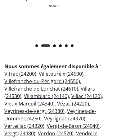
vous.
l’entret
pr
Nous sommes également disponible à
:
Vitrac (24200)
,
Villetoureix (24600)
,
Villefranche-du-Périgord (24550)
,
Villefranche-de-Lonchat (24610)
,
Villars
(24530)
,
Villamblard (24140)
,
Villac (24120)
,
Vieux-Mareuil (24340)
,
Vézac (24220)
,
Veyrines-de-Vergt (24380)
,
Veyrines-de-
Domme (24250)
,
Veyrignac (24370)
,
Verteillac (24320)
,
Vergt-de-Biron (24540)
,
Vergt (24380)
,
Verdon (24520)
,
Vendoire