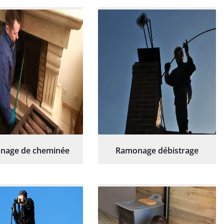
commande sans
sérieux et rassurant.
hésitation.
nage de cheminée
Ramonage débistrage