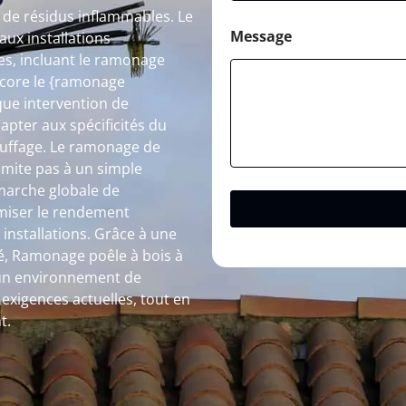
n de résidus inflammables. Le
Message
ux installations
s, incluant le ramonage
ncore le {ramonage
que intervention de
pter aux spécificités du
hauffage. Le ramonage de
imite pas à un simple
émarche globale de
timiser le rendement
 installations. Grâce à une
ité, Ramonage poêle à bois à
 un environnement de
exigences actuelles, tout en
t.