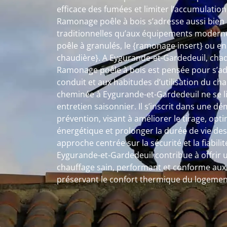
efficace des fumées et limiter l’accumulatio
Ramonage poêle à bois s’adresse aussi bien a
traditionnelles qu’aux équipements moderne
poêle à granulés, le {ramonage insert} ou e
chaudière}. A Eygurande-et-Gardedeuil, cha
Ramonage poêle à bois est pensée pour s’ada
conduit et aux habitudes d’utilisation du c
cheminée à Eygurande-et-Gardedeuil ne se l
entretien saisonnier. Il s’inscrit dans une d
prévention, visant à améliorer le tirage, op
énergétique et prolonger la durée de vie des
approche centrée sur la sécurité et la fiabil
Eygurande-et-Gardedeuil contribue à offrir
chauffage sain, performant et conforme aux 
préservant le confort thermique du logemen