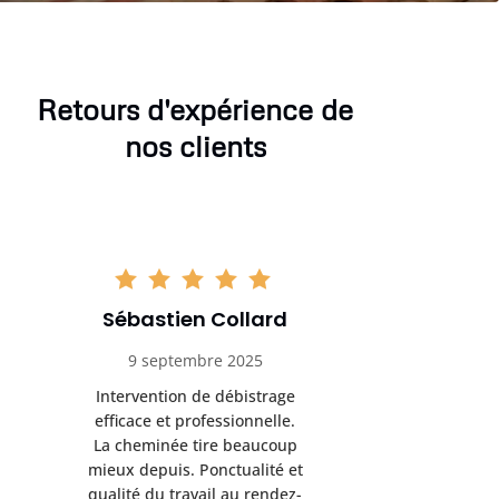
Retours d'expérience de
nos clients
Sébastien Collard
Amand
9 septembre 2025
3 nov
Intervention de débistrage
Ramonag
efficace et professionnelle.
beaucou
La cheminée tire beaucoup
Protection 
mieux depuis. Ponctualité et
après i
qualité du travail au rendez-
conseil