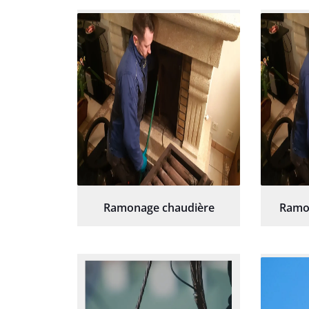
re
Ramonage chaudière
Ramo