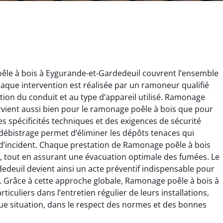
le à bois à Eygurande-et-Gardedeuil couvrent l’ensemble
aque intervention est réalisée par un ramoneur qualifié
ion du conduit et au type d’appareil utilisé. Ramonage
rvient aussi bien pour le ramonage poêle à bois que pour
 spécificités techniques et des exigences de sécurité
débistrage permet d’éliminer les dépôts tenaces qui
ïc Marchand
Claire Vautrin
 d’incident. Chaque prestation de Ramonage poêle à bois
, tout en assurant une évacuation optimale des fumées. Le
4 janvier 2026
21 juin 2025
euil devient ainsi un acte préventif indispensable pour
s bon travail de
Ramonage très bien réalisé,
. Grâce à cette approche globale, Ramonage poêle à bois à
rage et ramonage.
travail propre et soigné.
culiers dans l’entretien régulier de leurs installations,
née parfaitement
Toutes les explications ont
ue situation, dans le respect des normes et des bonnes
e et fonctionnement
été claires et le conduit a été
ment amélioré. Je
laissé impeccable. Service