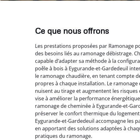
Ce que nous offrons
Les prestations proposées par Ramonage poê
des besoins liés au ramonage débistrage. Ch
capable d’adapter sa méthode à la configurat
poêle à bois à Eygurande-et-Gardedeuil inte
le ramonage chaudière, en tenant compte des
propres à chaque installation. Le ramonage 
Lo
nuisent au tirage et augmentent les risques
vise à améliorer la performance énergétique
2
ramonage de cheminée à Eygurande-et-Garded
Trè
préserver le confort thermique du logement
débist
Eygurande-et-Gardedeuil accompagne les parti
Chemi
en apportant des solutions adaptées à chaq
nettoyé
pratiques du ramonage.
nette