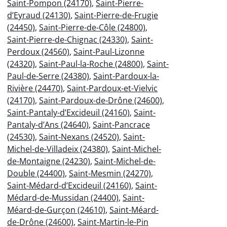
Saint-Pompon (24170)
,
Saint-Pierre-
d’Eyraud (24130)
,
Saint-Pierre-de-Frugie
(24450)
,
Saint-Pierre-de-Côle (24800)
,
Saint-Pierre-de-Chignac (24330)
,
Saint-
Perdoux (24560)
,
Saint-Paul-Lizonne
(24320)
,
Saint-Paul-la-Roche (24800)
,
Saint-
Paul-de-Serre (24380)
,
Saint-Pardoux-la-
Rivière (24470)
,
Saint-Pardoux-et-Vielvic
(24170)
,
Saint-Pardoux-de-Drône (24600)
,
Saint-Pantaly-d’Excideuil (24160)
,
Saint-
Pantaly-d’Ans (24640)
,
Saint-Pancrace
(24530)
,
Saint-Nexans (24520)
,
Saint-
Michel-de-Villadeix (24380)
,
Saint-Michel-
de-Montaigne (24230)
,
Saint-Michel-de-
Double (24400)
,
Saint-Mesmin (24270)
,
Saint-Médard-d’Excideuil (24160)
,
Saint-
Médard-de-Mussidan (24400)
,
Saint-
Méard-de-Gurçon (24610)
,
Saint-Méard-
de-Drône (24600)
,
Saint-Martin-le-Pin