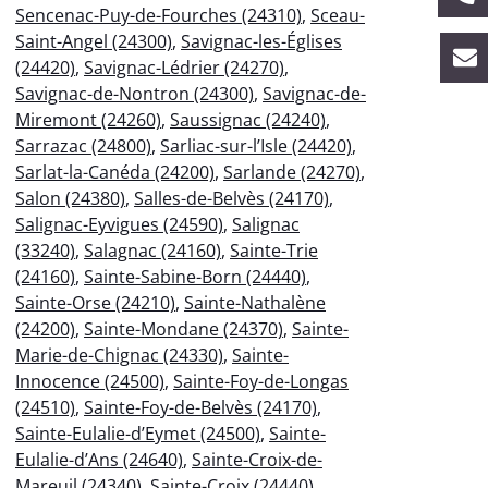
Sencenac-Puy-de-Fourches (24310)
,
Sceau-
Saint-Angel (24300)
,
Savignac-les-Églises
(24420)
,
Savignac-Lédrier (24270)
,
Savignac-de-Nontron (24300)
,
Savignac-de-
Miremont (24260)
,
Saussignac (24240)
,
Sarrazac (24800)
,
Sarliac-sur-l’Isle (24420)
,
Sarlat-la-Canéda (24200)
,
Sarlande (24270)
,
Salon (24380)
,
Salles-de-Belvès (24170)
,
Salignac-Eyvigues (24590)
,
Salignac
(33240)
,
Salagnac (24160)
,
Sainte-Trie
(24160)
,
Sainte-Sabine-Born (24440)
,
Sainte-Orse (24210)
,
Sainte-Nathalène
(24200)
,
Sainte-Mondane (24370)
,
Sainte-
Marie-de-Chignac (24330)
,
Sainte-
Innocence (24500)
,
Sainte-Foy-de-Longas
(24510)
,
Sainte-Foy-de-Belvès (24170)
,
Sainte-Eulalie-d’Eymet (24500)
,
Sainte-
Eulalie-d’Ans (24640)
,
Sainte-Croix-de-
Mareuil (24340)
,
Sainte-Croix (24440)
,