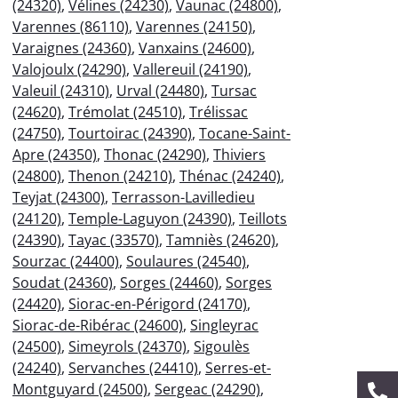
(24320)
,
Vélines (24230)
,
Vaunac (24800)
,
Varennes (86110)
,
Varennes (24150)
,
Varaignes (24360)
,
Vanxains (24600)
,
Valojoulx (24290)
,
Vallereuil (24190)
,
Valeuil (24310)
,
Urval (24480)
,
Tursac
(24620)
,
Trémolat (24510)
,
Trélissac
(24750)
,
Tourtoirac (24390)
,
Tocane-Saint-
Apre (24350)
,
Thonac (24290)
,
Thiviers
(24800)
,
Thenon (24210)
,
Thénac (24240)
,
Teyjat (24300)
,
Terrasson-Lavilledieu
(24120)
,
Temple-Laguyon (24390)
,
Teillots
(24390)
,
Tayac (33570)
,
Tamniès (24620)
,
Sourzac (24400)
,
Soulaures (24540)
,
Soudat (24360)
,
Sorges (24460)
,
Sorges
(24420)
,
Siorac-en-Périgord (24170)
,
Siorac-de-Ribérac (24600)
,
Singleyrac
(24500)
,
Simeyrols (24370)
,
Sigoulès
(24240)
,
Servanches (24410)
,
Serres-et-
Montguyard (24500)
,
Sergeac (24290)
,