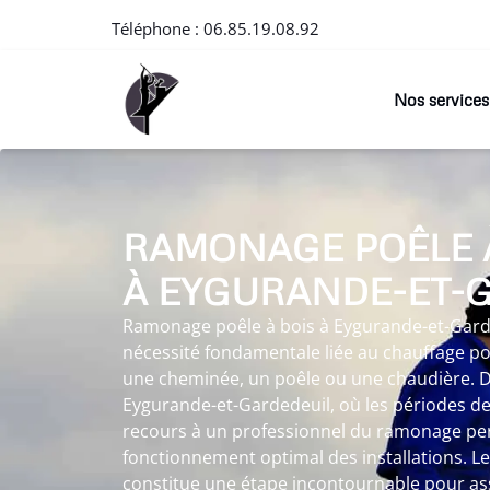
Téléphone :
06.85.19.08.92
Nos services
RAMONAGE POÊLE 
À EYGURANDE-ET-
Ramonage poêle à bois à Eygurande-et-Gard
nécessité fondamentale liée au chauffage pou
une cheminée, un poêle ou une chaudière. 
Eygurande-et-Gardedeuil, où les périodes de
recours à un professionnel du ramonage pe
fonctionnement optimal des installations. 
constitue une étape incontournable pour as