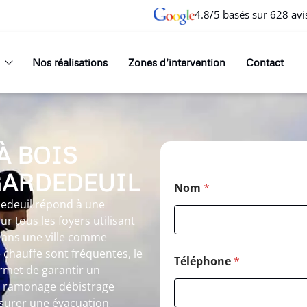
4.8/5 basés sur 628 avi
Nos réalisations
Zones d’intervention
Contact
À BOIS
GARDEDEUIL
Nom
*
edeuil répond à une
r tous les foyers utilisant
Dans une ville comme
 chauffe sont fréquentes, le
Téléphone
*
rmet de garantir un
Le ramonage débistrage
surer une évacuation