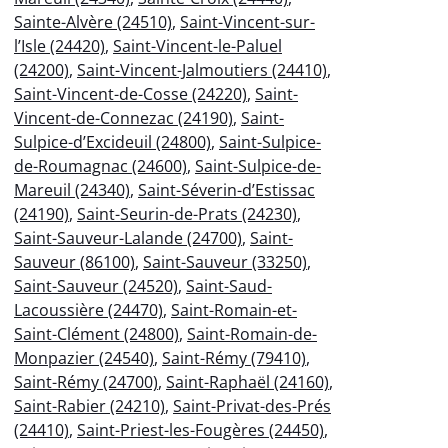
Sainte-Alvère (24510)
,
Saint-Vincent-sur-
l’Isle (24420)
,
Saint-Vincent-le-Paluel
(24200)
,
Saint-Vincent-Jalmoutiers (24410)
,
Saint-Vincent-de-Cosse (24220)
,
Saint-
Vincent-de-Connezac (24190)
,
Saint-
Sulpice-d’Excideuil (24800)
,
Saint-Sulpice-
de-Roumagnac (24600)
,
Saint-Sulpice-de-
Mareuil (24340)
,
Saint-Séverin-d’Estissac
(24190)
,
Saint-Seurin-de-Prats (24230)
,
Saint-Sauveur-Lalande (24700)
,
Saint-
Sauveur (86100)
,
Saint-Sauveur (33250)
,
Saint-Sauveur (24520)
,
Saint-Saud-
Lacoussière (24470)
,
Saint-Romain-et-
Saint-Clément (24800)
,
Saint-Romain-de-
Monpazier (24540)
,
Saint-Rémy (79410)
,
Saint-Rémy (24700)
,
Saint-Raphaël (24160)
,
Saint-Rabier (24210)
,
Saint-Privat-des-Prés
(24410)
,
Saint-Priest-les-Fougères (24450)
,