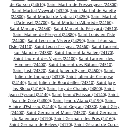
de-Gurson (24610)
,
Saint-Martin-de-Fressengeas (24800)
,
Saint-Martial-Viveyrol (24320)
,
Saint-Martial-de-Valette
(24300)
,
Saint-Martial-de-Nabirat (24250)
,
Saint-Martial-
d’Artenset (24700)
,
Saint-Martial-d’Albarède (24160)
,
Saint-Marcory (24540)
,
Saint-Marcel-du-Périgord (24510)
,
Saint-Maime-de-Péreyrol (24380)
,
Saint-Louis-en-l’Isle
(24400)
,
Saint-Léon-sur-Vézère (24290)
,
Saint-Léon-sur-
l’Isle (24110)
,
Saint-Léon-d’Issigeac (24560)
,
Saint-Laurent-
sur-Manoire (24330)
,
Saint-Laurent-la-Vallée (24170)
,
Saint-Laurent-des-Vignes (24100)
,
Saint-Laurent-des-
Hommes (24400)
,
Saint-Laurent-des-Bâtons (24510)
,
Saint-Just (24320)
,
Saint-Julien-d’Eymet (24500)
,
Saint-
Julien-de-Lampon (24370)
,
Saint-Julien-de-Crempse
(24140)
,
Saint-Julien-de-Bourdeilles (24310)
,
Saint-Jory-
las-Bloux (24160)
,
Saint-Jory-de-Chalais (24800)
,
Saint-
Jean-d’Eyraud (24140)
,
Saint-Jean-d’Estissac (24140)
,
Saint-
Jean-de-Côle (24800)
,
Saint-Jean-d’Ataux (24190)
,
Saint-
Hilaire-d’Estissac (24140)
,
Saint-Geyrac (24330)
,
Saint-Géry
(24400)
,
Saint-Germain-et-Mons (24520)
,
Saint-Germain-
du-Salembre (24190)
,
Saint-Germain-des-Prés (24160)
,
Saint-Germain-de-Belvès (24170)
,
Saint-Géraud-de-Corps