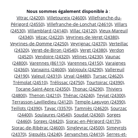
Nous sommes également disponible à
:
Vitrac (24200)
,
Villetoureix (24600)
,
Villefranche-du-
Périgord (24550)
,
Villefranche-de-Lonchat (24610)
,
Villars
(24530)
,
Villamblard (24140)
,
Villac (24120)
,
Vieux-Mareuil
(24340)
,
Vézac (24220)
,
Veyrines-de-Vergt (24380)
,
Veyrines-de-Domme (24250)
,
Veyrignac (24370)
,
Verteillac
(24320)
,
Vergt-de-Biron (24540)
,
Vergt (24380)
,
Verdon
(24520)
,
Vendoire (24320)
,
Vélines (24230)
,
Vaunac
(24800)
,
Varennes (86110)
,
Varennes (24150)
,
Varaignes
(24360)
,
Vanxains (24600)
,
Valojoulx (24290)
,
Vallereuil
(24190)
,
Valeuil (24310)
,
Urval (24480)
,
Tursac (24620)
,
Trémolat (24510)
,
Trélissac (24750)
,
Tourtoirac (24390)
,
Tocane-Saint-Apre (24350)
,
Thonac (24290)
,
Thiviers
(24800)
,
Thenon (24210)
,
Thénac (24240)
,
Teyjat (24300)
,
Terrasson-Lavilledieu (24120)
,
Temple-Laguyon (24390)
,
Teillots (24390)
,
Tayac (33570)
,
Tamniès (24620)
,
Sourzac
(24400)
,
Soulaures (24540)
,
Soudat (24360)
,
Sorges
(24460)
,
Sorges (24420)
,
Siorac-en-Périgord (24170)
,
Siorac-de-Ribérac (24600)
,
Singleyrac (24500)
,
Simeyrols
(24370)
,
Sigoulès (24240)
,
Servanches (24410)
,
Serres-et-