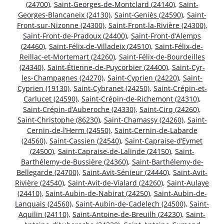
(24700)
,
Saint-Georges-de-Montclard (24140)
,
Saint-
Georges-Blancaneix (24130)
,
Saint-Geniès (24590)
,
Saint-
Front-sur-Nizonne (24300)
,
Saint-Front-la-Rivière (24300)
,
Saint-Front-de-Pradoux (24400)
,
Saint-Front-d’Alemps
(24460)
,
Saint-Félix-de-Villadeix (24510)
,
Saint-Félix-de-
Reillac-et-Mortemart (24260)
,
Saint-Félix-de-Bourdeilles
(24340)
,
Saint-Étienne-de-Puycorbier (24400)
,
Saint-Cyr-
les-Champagnes (24270)
,
Saint-Cyprien (24220)
,
Saint-
Cyprien (19130)
,
Saint-Cybranet (24250)
,
Saint-Crépin-et-
Carlucet (24590)
,
Saint-Crépin-de-Richemont (24310)
,
Saint-Crépin-d’Auberoche (24330)
,
Saint-Cirq (24260)
,
Saint-Christophe (86230)
,
Saint-Chamassy (24260)
,
Saint-
Cernin-de-l’Herm (24550)
,
Saint-Cernin-de-Labarde
(24560)
,
Saint-Cassien (24540)
,
Saint-Capraise-d’Eymet
(24500)
,
Saint-Capraise-de-Lalinde (24150)
,
Saint-
Barthélemy-de-Bussière (24360)
,
Saint-Barthélemy-de-
Bellegarde (24700)
,
Saint-Avit-Sénieur (24440)
,
Saint-Avit-
Rivière (24540)
,
Saint-Avit-de-Vialard (24260)
,
Saint-Aulaye
(24410)
,
Saint-Aubin-de-Nabirat (24250)
,
Saint-Aubin-de-
Lanquais (24560)
,
Saint-Aubin-de-Cadelech (24500)
,
Saint-
Aquilin (24110)
,
Saint-Antoine-de-Breuilh (24230)
,
Saint-