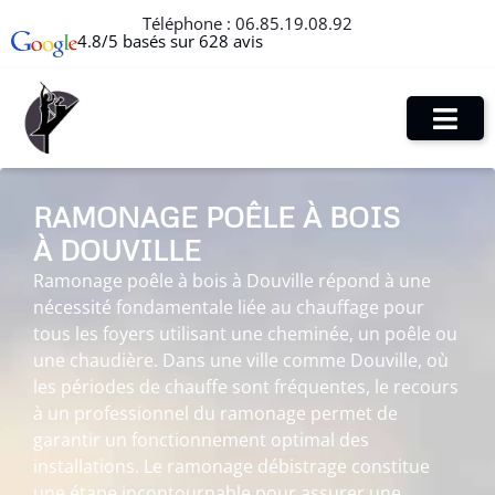
Téléphone :
06.85.19.08.92
4.8/5 basés sur 628 avis
RAMONAGE POÊLE À BOIS
À DOUVILLE
Ramonage poêle à bois à Douville répond à une
nécessité fondamentale liée au chauffage pour
tous les foyers utilisant une cheminée, un poêle ou
une chaudière. Dans une ville comme Douville, où
les périodes de chauffe sont fréquentes, le recours
à un professionnel du ramonage permet de
garantir un fonctionnement optimal des
installations. Le ramonage débistrage constitue
une étape incontournable pour assurer une