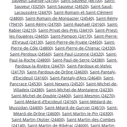
Sauveur-Lalande (24700)
,
Saint-Sauveur (86100)
,
Saint-
Sauveur (33250)
,
Saint-Sauveur (24520)
,
Saint-Saud-
Lacoussière (24470)
,
Saint-Romain-et-Saint-Clément
(24800)
,
Saint-Romain-de-Monpazier (24540)
,
Saint-Rémy
(79410)
,
Saint-Rémy (24700)
,
Saint-Raphaël (24160)
,
Saint-
Rabier (24210)
,
Saint-Privat-des-Prés (24410)
,
Saint-Priest-
les-Fougères (24450)
,
Saint-Pompon (24170)
,
Saint-Pierre-
d’Eyraud (24130)
,
Saint-Pierre-de-Frugie (24450)
,
Saint-
Pierre-de-Côle (24800)
,
Saint-Pierre-de-Chignac (24330)
,
Saint-Perdoux (24560)
,
Saint-Paul-Lizonne (24320)
,
Saint-
Paul-la-Roche (24800)
,
Saint-Paul-de-Serre (24380)
,
Saint-
Pardoux-la-Rivière (24470)
,
Saint-Pardoux-et-Vielvic
(24170)
,
Saint-Pardoux-de-Drône (24600)
,
Saint-Pantaly-
d’Excideuil (24160)
,
Saint-Pantaly-d’Ans (24640)
,
Saint-
Pancrace (24530)
,
Saint-Nexans (24520)
,
Saint-Michel-de-
Villadeix (24380)
,
Saint-Michel-de-Montaigne (24230)
,
Saint-Michel-de-Double (24400)
,
Saint-Mesmin (24270)
,
Saint-Médard-d’Excideuil (24160)
,
Saint-Médard-de-
Mussidan (24400)
,
Saint-Méard-de-Gurçon (24610)
,
Saint-
Méard-de-Drône (24600)
,
Saint-Martin-le-Pin (24300)
,
Saint-Martin-l’Astier (24400)
,
Saint-Martin-des-Combes
(24140)
,
Saint-Martin-de-Ribérac (24600)
,
Saint-Martin-