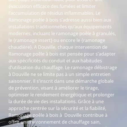
évacuation efficace des fumées et limiter
l’accumulation de résidus inflammables. Le
Ramonage poêle à bois s’adresse aussi bien aux
installations traditionnelles qu’aux équipements
modernes, incluant le ramonage poêle à granulés,
le {ramonage insert} ou encore le {ramonage
chaudière}. A Douville, chaque intervention de
Ramonage poêle à bois est pensée pour s’adapter
aux spécificités du conduit et aux habitudes
d’utilisation du chauffage. Le ramonage débistrage
à Douville ne se limite pas à un simple entretien
saisonnier. Il s’inscrit dans une démarche globale
de prévention, visant à améliorer le tirage,
optimiser le rendement énergétique et prolonger
la durée de vie des installations. Grâce à une
approche centrée sur la sécurité et la fiabilité,
Ramonage poêle à bois à Douville contribue à
offrir un environnement de chauffage sain,