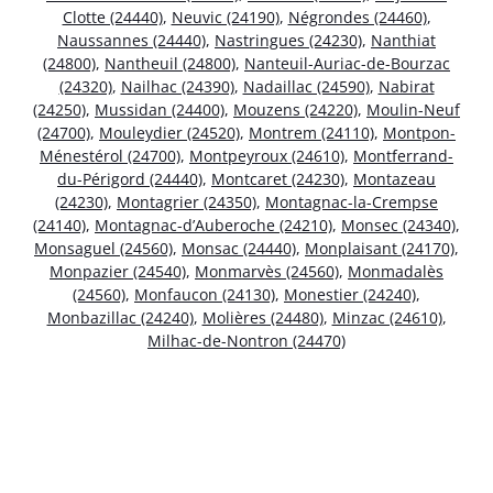
Clotte (24440)
,
Neuvic (24190)
,
Négrondes (24460)
,
Naussannes (24440)
,
Nastringues (24230)
,
Nanthiat
(24800)
,
Nantheuil (24800)
,
Nanteuil-Auriac-de-Bourzac
(24320)
,
Nailhac (24390)
,
Nadaillac (24590)
,
Nabirat
(24250)
,
Mussidan (24400)
,
Mouzens (24220)
,
Moulin-Neuf
(24700)
,
Mouleydier (24520)
,
Montrem (24110)
,
Montpon-
Ménestérol (24700)
,
Montpeyroux (24610)
,
Montferrand-
du-Périgord (24440)
,
Montcaret (24230)
,
Montazeau
(24230)
,
Montagrier (24350)
,
Montagnac-la-Crempse
(24140)
,
Montagnac-d’Auberoche (24210)
,
Monsec (24340)
,
Monsaguel (24560)
,
Monsac (24440)
,
Monplaisant (24170)
,
Monpazier (24540)
,
Monmarvès (24560)
,
Monmadalès
(24560)
,
Monfaucon (24130)
,
Monestier (24240)
,
Monbazillac (24240)
,
Molières (24480)
,
Minzac (24610)
,
Milhac-de-Nontron (24470)