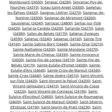
Montguyard (24500)
,
Sergeac (24290)
,
Sencenac-Puy-de-
Fourches (24310)
,
Sceau-Saint-Angel (24300)
,
Savignac-
les-Églises (24420)
,
Savignac-Lédrier (24270)
,
Savignac-de-
Nontron (24300)
,
Savignac-de-Miremont (24260)
,
Saussignac (24240)
,
Sarrazac (24800)
,
Sarliac-sur-l’Isle
(24420)
,
Sarlat-la-Canéda (24200)
,
Sarlande (24270)
,
Salon
(24380)
,
Salles-de-Belvès (24170)
,
Salignac-Eyvigues
(24590)
,
Salignac (33240)
,
Salagnac (24160)
,
Sainte-Trie
(24160)
,
Sainte-Sabine-Born (24440)
,
Sainte-Orse (24210)
,
Sainte-Nathalène (24200)
,
Sainte-Mondane (24370)
,
Sainte-Marie-de-Chignac (24330)
,
Sainte-Innocence
(24500)
,
Sainte-Foy-de-Longas (24510)
,
Sainte-Foy-de-
Belvès (24170)
,
Sainte-Eulalie-d’Eymet (24500)
,
Sainte-
Eulalie-d’Ans (24640)
,
Sainte-Croix-de-Mareuil (24340)
,
Sainte-Croix (24440)
,
Sainte-Alvère (24510)
,
Saint-Vincent-
sur-l’Isle (24420)
,
Saint-Vincent-le-Paluel (24200)
,
Saint-
Vincent-Jalmoutiers (24410)
,
Saint-Vincent-de-Cosse
(24220)
,
Saint-Vincent-de-Connezac (24190)
,
Saint-
Sulpice-d’Excideuil (24800)
,
Saint-Sulpice-de-Roumagnac
(24600)
,
Saint-Sulpice-de-Mareuil (24340)
,
Saint-Séverin-
d’Estissac (24190)
,
Saint-Seurin-de-Prats (24230)
,
Saint-