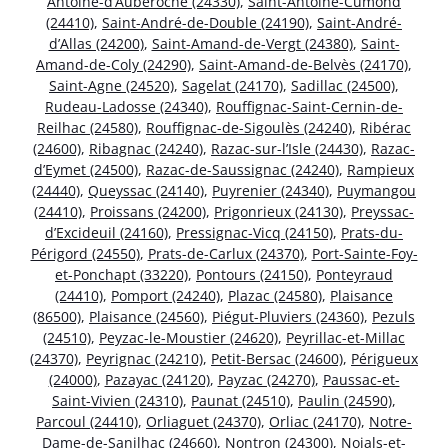
Antoine-d’Auberoche (24330)
,
Saint-Antoine-Cumond
(24410)
,
Saint-André-de-Double (24190)
,
Saint-André-
d’Allas (24200)
,
Saint-Amand-de-Vergt (24380)
,
Saint-
Amand-de-Coly (24290)
,
Saint-Amand-de-Belvès (24170)
,
Saint-Agne (24520)
,
Sagelat (24170)
,
Sadillac (24500)
,
Rudeau-Ladosse (24340)
,
Rouffignac-Saint-Cernin-de-
Reilhac (24580)
,
Rouffignac-de-Sigoulès (24240)
,
Ribérac
(24600)
,
Ribagnac (24240)
,
Razac-sur-l’Isle (24430)
,
Razac-
d’Eymet (24500)
,
Razac-de-Saussignac (24240)
,
Rampieux
(24440)
,
Queyssac (24140)
,
Puyrenier (24340)
,
Puymangou
(24410)
,
Proissans (24200)
,
Prigonrieux (24130)
,
Preyssac-
d’Excideuil (24160)
,
Pressignac-Vicq (24150)
,
Prats-du-
Périgord (24550)
,
Prats-de-Carlux (24370)
,
Port-Sainte-Foy-
et-Ponchapt (33220)
,
Pontours (24150)
,
Ponteyraud
(24410)
,
Pomport (24240)
,
Plazac (24580)
,
Plaisance
(86500)
,
Plaisance (24560)
,
Piégut-Pluviers (24360)
,
Pezuls
(24510)
,
Peyzac-le-Moustier (24620)
,
Peyrillac-et-Millac
(24370)
,
Peyrignac (24210)
,
Petit-Bersac (24600)
,
Périgueux
(24000)
,
Pazayac (24120)
,
Payzac (24270)
,
Paussac-et-
Saint-Vivien (24310)
,
Paunat (24510)
,
Paulin (24590)
,
Parcoul (24410)
,
Orliaguet (24370)
,
Orliac (24170)
,
Notre-
Dame-de-Sanilhac (24660)
,
Nontron (24300)
,
Nojals-et-