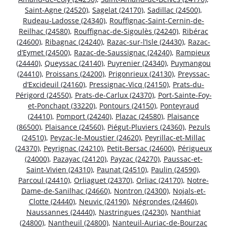
Saint-Agne (24520)
,
Sagelat (24170)
,
Sadillac (24500)
,
Rudeau-Ladosse (24340)
,
Rouffignac-Saint-Cernin-de-
Reilhac (24580)
,
Rouffignac-de-Sigoulès (24240)
,
Ribérac
(24600)
,
Ribagnac (24240)
,
Razac-sur-l’Isle (24430)
,
Razac-
d’Eymet (24500)
,
Razac-de-Saussignac (24240)
,
Rampieux
(24440)
,
Queyssac (24140)
,
Puyrenier (24340)
,
Puymangou
(24410)
,
Proissans (24200)
,
Prigonrieux (24130)
,
Preyssac-
d’Excideuil (24160)
,
Pressignac-Vicq (24150)
,
Prats-du-
Périgord (24550)
,
Prats-de-Carlux (24370)
,
Port-Sainte-Foy-
et-Ponchapt (33220)
,
Pontours (24150)
,
Ponteyraud
(24410)
,
Pomport (24240)
,
Plazac (24580)
,
Plaisance
(86500)
,
Plaisance (24560)
,
Piégut-Pluviers (24360)
,
Pezuls
(24510)
,
Peyzac-le-Moustier (24620)
,
Peyrillac-et-Millac
(24370)
,
Peyrignac (24210)
,
Petit-Bersac (24600)
,
Périgueux
(24000)
,
Pazayac (24120)
,
Payzac (24270)
,
Paussac-et-
Saint-Vivien (24310)
,
Paunat (24510)
,
Paulin (24590)
,
Parcoul (24410)
,
Orliaguet (24370)
,
Orliac (24170)
,
Notre-
Dame-de-Sanilhac (24660)
,
Nontron (24300)
,
Nojals-et-
Clotte (24440)
,
Neuvic (24190)
,
Négrondes (24460)
,
Naussannes (24440)
,
Nastringues (24230)
,
Nanthiat
(24800)
,
Nantheuil (24800)
,
Nanteuil-Auriac-de-Bourzac