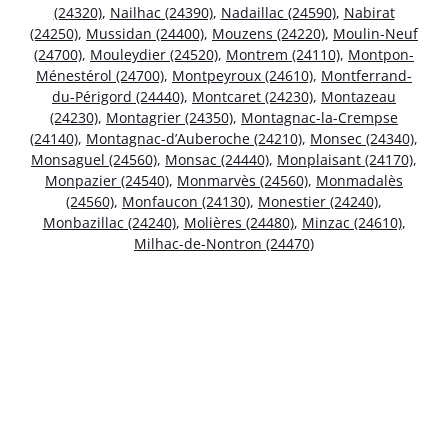
(24320)
,
Nailhac (24390)
,
Nadaillac (24590)
,
Nabirat
(24250)
,
Mussidan (24400)
,
Mouzens (24220)
,
Moulin-Neuf
(24700)
,
Mouleydier (24520)
,
Montrem (24110)
,
Montpon-
Ménestérol (24700)
,
Montpeyroux (24610)
,
Montferrand-
du-Périgord (24440)
,
Montcaret (24230)
,
Montazeau
(24230)
,
Montagrier (24350)
,
Montagnac-la-Crempse
(24140)
,
Montagnac-d’Auberoche (24210)
,
Monsec (24340)
,
Monsaguel (24560)
,
Monsac (24440)
,
Monplaisant (24170)
,
Monpazier (24540)
,
Monmarvès (24560)
,
Monmadalès
(24560)
,
Monfaucon (24130)
,
Monestier (24240)
,
Monbazillac (24240)
,
Molières (24480)
,
Minzac (24610)
,
Milhac-de-Nontron (24470)