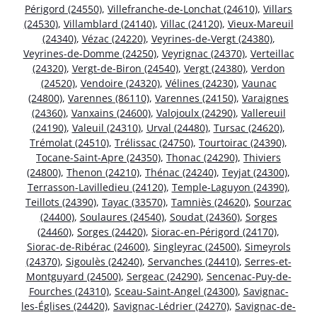
Périgord (24550)
,
Villefranche-de-Lonchat (24610)
,
Villars
(24530)
,
Villamblard (24140)
,
Villac (24120)
,
Vieux-Mareuil
(24340)
,
Vézac (24220)
,
Veyrines-de-Vergt (24380)
,
Veyrines-de-Domme (24250)
,
Veyrignac (24370)
,
Verteillac
(24320)
,
Vergt-de-Biron (24540)
,
Vergt (24380)
,
Verdon
(24520)
,
Vendoire (24320)
,
Vélines (24230)
,
Vaunac
(24800)
,
Varennes (86110)
,
Varennes (24150)
,
Varaignes
(24360)
,
Vanxains (24600)
,
Valojoulx (24290)
,
Vallereuil
(24190)
,
Valeuil (24310)
,
Urval (24480)
,
Tursac (24620)
,
Trémolat (24510)
,
Trélissac (24750)
,
Tourtoirac (24390)
,
Tocane-Saint-Apre (24350)
,
Thonac (24290)
,
Thiviers
(24800)
,
Thenon (24210)
,
Thénac (24240)
,
Teyjat (24300)
,
Terrasson-Lavilledieu (24120)
,
Temple-Laguyon (24390)
,
Teillots (24390)
,
Tayac (33570)
,
Tamniès (24620)
,
Sourzac
(24400)
,
Soulaures (24540)
,
Soudat (24360)
,
Sorges
(24460)
,
Sorges (24420)
,
Siorac-en-Périgord (24170)
,
Siorac-de-Ribérac (24600)
,
Singleyrac (24500)
,
Simeyrols
(24370)
,
Sigoulès (24240)
,
Servanches (24410)
,
Serres-et-
Montguyard (24500)
,
Sergeac (24290)
,
Sencenac-Puy-de-
Fourches (24310)
,
Sceau-Saint-Angel (24300)
,
Savignac-
les-Églises (24420)
,
Savignac-Lédrier (24270)
,
Savignac-de-