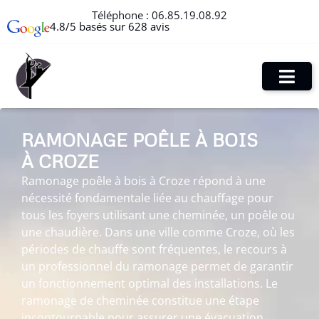
Téléphone :
06.85.19.08.92
4.8/5 basés sur 628 avis
RAMONAGE POÊLE À BOIS
À CROZE
Ramonage poêle à bois à Croze répond à une
nécessité fondamentale liée au chauffage pour
tous les foyers utilisant une cheminée, un poêle ou
une chaudière. Dans une ville comme Croze, où les
périodes de chauffe sont fréquentes, le recours à
un professionnel du ramonage permet de garantir
un fonctionnement optimal des installations. Le
ramonage de cheminée constitue une étape
incontournable pour assurer une évacuation