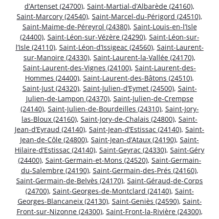
d’Artenset (24700)
,
Saint-Martial-d’Albarède (24160)
,
Saint-Marcory (24540)
,
Saint-Marcel-du-Périgord (24510)
,
Saint-Maime-de-Péreyrol (24380)
,
Saint-Louis-en-l’Isle
(24400)
,
Saint-Léon-sur-Vézère (24290)
,
Saint-Léon-sur-
l’Isle (24110)
,
Saint-Léon-d’Issigeac (24560)
,
Saint-Laurent-
sur-Manoire (24330)
,
Saint-Laurent-la-Vallée (24170)
,
Saint-Laurent-des-Vignes (24100)
,
Saint-Laurent-des-
Hommes (24400)
,
Saint-Laurent-des-Bâtons (24510)
,
Saint-Just (24320)
,
Saint-Julien-d’Eymet (24500)
,
Saint-
Julien-de-Lampon (24370)
,
Saint-Julien-de-Crempse
(24140)
,
Saint-Julien-de-Bourdeilles (24310)
,
Saint-Jory-
las-Bloux (24160)
,
Saint-Jory-de-Chalais (24800)
,
Saint-
Jean-d’Eyraud (24140)
,
Saint-Jean-d’Estissac (24140)
,
Saint-
Jean-de-Côle (24800)
,
Saint-Jean-d’Ataux (24190)
,
Saint-
Hilaire-d’Estissac (24140)
,
Saint-Geyrac (24330)
,
Saint-Géry
(24400)
,
Saint-Germain-et-Mons (24520)
,
Saint-Germain-
du-Salembre (24190)
,
Saint-Germain-des-Prés (24160)
,
Saint-Germain-de-Belvès (24170)
,
Saint-Géraud-de-Corps
(24700)
,
Saint-Georges-de-Montclard (24140)
,
Saint-
Georges-Blancaneix (24130)
,
Saint-Geniès (24590)
,
Saint-
Front-sur-Nizonne (24300)
,
Saint-Front-la-Rivière (24300)
,