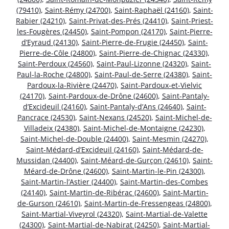
(79410)
,
Saint-Rémy (24700)
,
Saint-Raphaël (24160)
,
Saint-
Rabier (24210)
,
Saint-Privat-des-Prés (24410)
,
Saint-Priest-
les-Fougères (24450)
,
Saint-Pompon (24170)
,
Saint-Pierre-
d’Eyraud (24130)
,
Saint-Pierre-de-Frugie (24450)
,
Saint-
Pierre-de-Côle (24800)
,
Saint-Pierre-de-Chignac (24330)
,
Saint-Perdoux (24560)
,
Saint-Paul-Lizonne (24320)
,
Saint-
Paul-la-Roche (24800)
,
Saint-Paul-de-Serre (24380)
,
Saint-
Pardoux-la-Rivière (24470)
,
Saint-Pardoux-et-Vielvic
(24170)
,
Saint-Pardoux-de-Drône (24600)
,
Saint-Pantaly-
d’Excideuil (24160)
,
Saint-Pantaly-d’Ans (24640)
,
Saint-
Pancrace (24530)
,
Saint-Nexans (24520)
,
Saint-Michel-de-
Villadeix (24380)
,
Saint-Michel-de-Montaigne (24230)
,
Saint-Michel-de-Double (24400)
,
Saint-Mesmin (24270)
,
Saint-Médard-d’Excideuil (24160)
,
Saint-Médard-de-
Mussidan (24400)
,
Saint-Méard-de-Gurçon (24610)
,
Saint-
Méard-de-Drône (24600)
,
Saint-Martin-le-Pin (24300)
,
Saint-Martin-l’Astier (24400)
,
Saint-Martin-des-Combes
(24140)
,
Saint-Martin-de-Ribérac (24600)
,
Saint-Martin-
de-Gurson (24610)
,
Saint-Martin-de-Fressengeas (24800)
,
Saint-Martial-Viveyrol (24320)
,
Saint-Martial-de-Valette
(24300)
,
Saint-Martial-de-Nabirat (24250)
,
Saint-Martial-