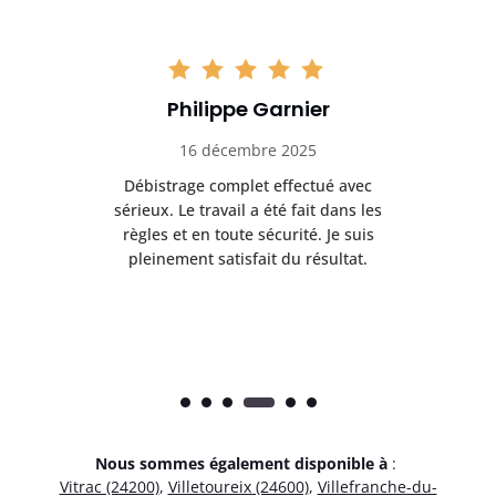
Philippe Garnier
16 décembre 2025
 de
Débistrage complet effectué avec
age
sérieux. Le travail a été fait dans les
eff
les
règles et en toute sécurité. Je suis
po
pleinement satisfait du résultat.
Nous sommes également disponible à
:
Vitrac (24200)
,
Villetoureix (24600)
,
Villefranche-du-