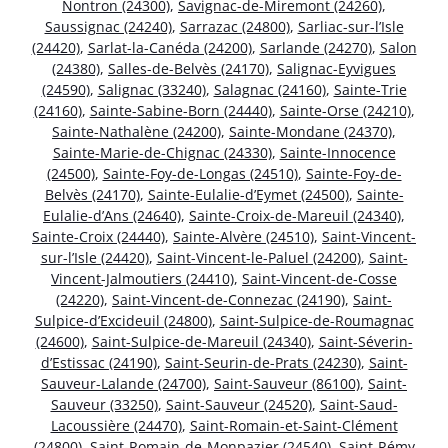
Nontron (24300)
,
Savignac-de-Miremont (24260)
,
Saussignac (24240)
,
Sarrazac (24800)
,
Sarliac-sur-l’Isle
(24420)
,
Sarlat-la-Canéda (24200)
,
Sarlande (24270)
,
Salon
(24380)
,
Salles-de-Belvès (24170)
,
Salignac-Eyvigues
(24590)
,
Salignac (33240)
,
Salagnac (24160)
,
Sainte-Trie
(24160)
,
Sainte-Sabine-Born (24440)
,
Sainte-Orse (24210)
,
Sainte-Nathalène (24200)
,
Sainte-Mondane (24370)
,
Sainte-Marie-de-Chignac (24330)
,
Sainte-Innocence
(24500)
,
Sainte-Foy-de-Longas (24510)
,
Sainte-Foy-de-
Belvès (24170)
,
Sainte-Eulalie-d’Eymet (24500)
,
Sainte-
Eulalie-d’Ans (24640)
,
Sainte-Croix-de-Mareuil (24340)
,
Sainte-Croix (24440)
,
Sainte-Alvère (24510)
,
Saint-Vincent-
sur-l’Isle (24420)
,
Saint-Vincent-le-Paluel (24200)
,
Saint-
Vincent-Jalmoutiers (24410)
,
Saint-Vincent-de-Cosse
(24220)
,
Saint-Vincent-de-Connezac (24190)
,
Saint-
Sulpice-d’Excideuil (24800)
,
Saint-Sulpice-de-Roumagnac
(24600)
,
Saint-Sulpice-de-Mareuil (24340)
,
Saint-Séverin-
d’Estissac (24190)
,
Saint-Seurin-de-Prats (24230)
,
Saint-
Sauveur-Lalande (24700)
,
Saint-Sauveur (86100)
,
Saint-
Sauveur (33250)
,
Saint-Sauveur (24520)
,
Saint-Saud-
Lacoussière (24470)
,
Saint-Romain-et-Saint-Clément
(24800)
,
Saint-Romain-de-Monpazier (24540)
,
Saint-Rémy