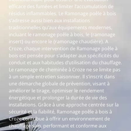
efficace des fumées et limiter l’accumulation de
résidus inflammables. Le Ramonage poêle à bois
s’adresse aussi bien aux installations
traditionnelles qu’aux équipements modernes,
incluant le ramonage poêle à bois, le {ramonage
insert} ou encore le {ramonage chaudière}. A
Croze, chaque intervention de Ramonage poêle à
bois est pensée pour s’adapter aux spécificités du
conduit et aux habitudes d’utilisation du chauffage.
Le ramonage de cheminée à Croze ne se limite pas
à un simple entretien saisonnier. Il s’inscrit dans
une démarche globale de prévention, visant à
améliorer le tirage, optimiser le rendement
énergétique et prolonger la durée de vie des
installations. Grâce à une approche centrée sur la
sécurité et la fiabilité, Ramonage poêle à bois à
Croze contribue à offrir un environnement de
chauffage sain, performant et conforme aux