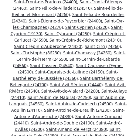
Saint-Front-de-Pradoux (24400)
,
Saint-Front-d’Alemps
(24460)
,
Saint-Félix-de-Villadeix (24510)
,
Saint-Félix-de-
Reillac-et-Mortemart (24260)
,
Saint-Félix-de-Bourdeilles
(24340)
,
Saint-Étienne-de-Puycorbier (24400)
,
Saint-Cyr-
les-Champagnes (24270)
,
Saint-Cyprien (24220)
,
Saint-
Cyprien (19130)
,
Saint-Cybranet (24250)
,
Saint-Crépin-et-
Carlucet (24590)
,
Saint-Crépin-de-Richemont (24310)
,
Saint-Crépin-d’Auberoche (24330)
,
Saint-Cirq (24260)
,
Saint-Christophe (86230)
,
Saint-Chamassy (24260)
,
Saint-
Cernin-de-l’Herm (24550)
,
Saint-Cernin-de-Labarde
(24560)
,
Saint-Cassien (24540)
,
Saint-Capraise-d’Eymet
(24500)
,
Saint-Capraise-de-Lalinde (24150)
,
Saint-
Barthélemy-de-Bussière (24360)
,
Saint-Barthélemy-de-
Bellegarde (24700)
,
Saint-Avit-Sénieur (24440)
,
Saint-Avit-
Rivière (24540)
,
Saint-Avit-de-Vialard (24260)
,
Saint-Aulaye
(24410)
,
Saint-Aubin-de-Nabirat (24250)
,
Saint-Aubin-de-
Lanquais (24560)
,
Saint-Aubin-de-Cadelech (24500)
,
Saint-
Aquilin (24110)
,
Saint-Antoine-de-Breuilh (24230)
,
Saint-
Antoine-d’Auberoche (24330)
,
Saint-Antoine-Cumond
(24410)
,
Saint-André-de-Double (24190)
,
Saint-André-
d’Allas (24200)
,
Saint-Amand-de-Vergt (24380)
,
Saint-
Amand-de-Coly (24290)
,
Saint-Amand-de-Belvès (24170)
,