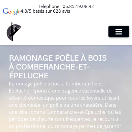
Téléphone :
06.85.19.08.92
4.8/5 basés sur 628 avis
RAMONAGE POÊLE À BOIS
À COMBERANCHE-ET-
ÉPELUCHE
Ramonage poêle à bois à Comberanche-et-
Épeluche répond à une exigence essentielle de
sécurité domestique pour tous les foyers utilisant
une cheminée, un poêle ou une chaudière. Dans
une ville comme Comberanche-et-Épeluche, où les
périodes de chauffe sont fréquentes, le recours à
un professionnel du ramonage permet de garantir