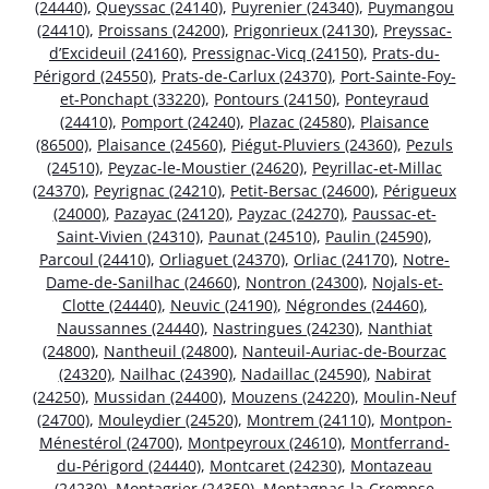
(24440)
,
Queyssac (24140)
,
Puyrenier (24340)
,
Puymangou
(24410)
,
Proissans (24200)
,
Prigonrieux (24130)
,
Preyssac-
d’Excideuil (24160)
,
Pressignac-Vicq (24150)
,
Prats-du-
Périgord (24550)
,
Prats-de-Carlux (24370)
,
Port-Sainte-Foy-
et-Ponchapt (33220)
,
Pontours (24150)
,
Ponteyraud
(24410)
,
Pomport (24240)
,
Plazac (24580)
,
Plaisance
(86500)
,
Plaisance (24560)
,
Piégut-Pluviers (24360)
,
Pezuls
(24510)
,
Peyzac-le-Moustier (24620)
,
Peyrillac-et-Millac
(24370)
,
Peyrignac (24210)
,
Petit-Bersac (24600)
,
Périgueux
(24000)
,
Pazayac (24120)
,
Payzac (24270)
,
Paussac-et-
Saint-Vivien (24310)
,
Paunat (24510)
,
Paulin (24590)
,
Parcoul (24410)
,
Orliaguet (24370)
,
Orliac (24170)
,
Notre-
Dame-de-Sanilhac (24660)
,
Nontron (24300)
,
Nojals-et-
Clotte (24440)
,
Neuvic (24190)
,
Négrondes (24460)
,
Naussannes (24440)
,
Nastringues (24230)
,
Nanthiat
(24800)
,
Nantheuil (24800)
,
Nanteuil-Auriac-de-Bourzac
(24320)
,
Nailhac (24390)
,
Nadaillac (24590)
,
Nabirat
(24250)
,
Mussidan (24400)
,
Mouzens (24220)
,
Moulin-Neuf
(24700)
,
Mouleydier (24520)
,
Montrem (24110)
,
Montpon-
Ménestérol (24700)
,
Montpeyroux (24610)
,
Montferrand-
du-Périgord (24440)
,
Montcaret (24230)
,
Montazeau
(24230)
,
Montagrier (24350)
,
Montagnac-la-Crempse