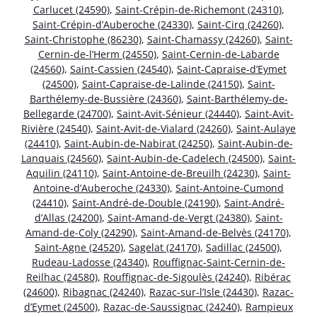
Carlucet (24590)
,
Saint-Crépin-de-Richemont (24310)
,
Saint-Crépin-d’Auberoche (24330)
,
Saint-Cirq (24260)
,
Saint-Christophe (86230)
,
Saint-Chamassy (24260)
,
Saint-
Cernin-de-l’Herm (24550)
,
Saint-Cernin-de-Labarde
(24560)
,
Saint-Cassien (24540)
,
Saint-Capraise-d’Eymet
(24500)
,
Saint-Capraise-de-Lalinde (24150)
,
Saint-
Barthélemy-de-Bussière (24360)
,
Saint-Barthélemy-de-
Bellegarde (24700)
,
Saint-Avit-Sénieur (24440)
,
Saint-Avit-
Rivière (24540)
,
Saint-Avit-de-Vialard (24260)
,
Saint-Aulaye
(24410)
,
Saint-Aubin-de-Nabirat (24250)
,
Saint-Aubin-de-
Lanquais (24560)
,
Saint-Aubin-de-Cadelech (24500)
,
Saint-
Aquilin (24110)
,
Saint-Antoine-de-Breuilh (24230)
,
Saint-
Antoine-d’Auberoche (24330)
,
Saint-Antoine-Cumond
(24410)
,
Saint-André-de-Double (24190)
,
Saint-André-
d’Allas (24200)
,
Saint-Amand-de-Vergt (24380)
,
Saint-
Amand-de-Coly (24290)
,
Saint-Amand-de-Belvès (24170)
,
Saint-Agne (24520)
,
Sagelat (24170)
,
Sadillac (24500)
,
Rudeau-Ladosse (24340)
,
Rouffignac-Saint-Cernin-de-
Reilhac (24580)
,
Rouffignac-de-Sigoulès (24240)
,
Ribérac
(24600)
,
Ribagnac (24240)
,
Razac-sur-l’Isle (24430)
,
Razac-
d’Eymet (24500)
,
Razac-de-Saussignac (24240)
,
Rampieux