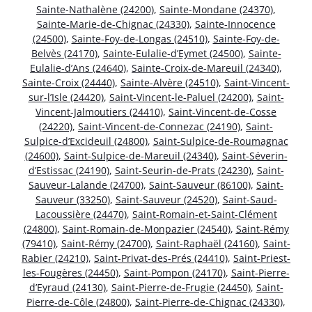
Sainte-Nathalène (24200)
,
Sainte-Mondane (24370)
,
Sainte-Marie-de-Chignac (24330)
,
Sainte-Innocence
(24500)
,
Sainte-Foy-de-Longas (24510)
,
Sainte-Foy-de-
Belvès (24170)
,
Sainte-Eulalie-d’Eymet (24500)
,
Sainte-
Eulalie-d’Ans (24640)
,
Sainte-Croix-de-Mareuil (24340)
,
Sainte-Croix (24440)
,
Sainte-Alvère (24510)
,
Saint-Vincent-
sur-l’Isle (24420)
,
Saint-Vincent-le-Paluel (24200)
,
Saint-
Vincent-Jalmoutiers (24410)
,
Saint-Vincent-de-Cosse
(24220)
,
Saint-Vincent-de-Connezac (24190)
,
Saint-
Sulpice-d’Excideuil (24800)
,
Saint-Sulpice-de-Roumagnac
(24600)
,
Saint-Sulpice-de-Mareuil (24340)
,
Saint-Séverin-
d’Estissac (24190)
,
Saint-Seurin-de-Prats (24230)
,
Saint-
Sauveur-Lalande (24700)
,
Saint-Sauveur (86100)
,
Saint-
Sauveur (33250)
,
Saint-Sauveur (24520)
,
Saint-Saud-
Lacoussière (24470)
,
Saint-Romain-et-Saint-Clément
(24800)
,
Saint-Romain-de-Monpazier (24540)
,
Saint-Rémy
(79410)
,
Saint-Rémy (24700)
,
Saint-Raphaël (24160)
,
Saint-
Rabier (24210)
,
Saint-Privat-des-Prés (24410)
,
Saint-Priest-
les-Fougères (24450)
,
Saint-Pompon (24170)
,
Saint-Pierre-
d’Eyraud (24130)
,
Saint-Pierre-de-Frugie (24450)
,
Saint-
Pierre-de-Côle (24800)
,
Saint-Pierre-de-Chignac (24330)
,