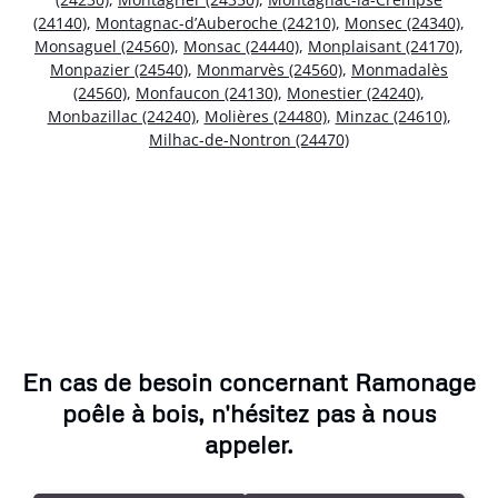
(24140)
,
Montagnac-d’Auberoche (24210)
,
Monsec (24340)
,
Monsaguel (24560)
,
Monsac (24440)
,
Monplaisant (24170)
,
Monpazier (24540)
,
Monmarvès (24560)
,
Monmadalès
(24560)
,
Monfaucon (24130)
,
Monestier (24240)
,
Monbazillac (24240)
,
Molières (24480)
,
Minzac (24610)
,
Milhac-de-Nontron (24470)
En cas de besoin concernant Ramonage
poêle à bois, n'hésitez pas à nous
appeler.