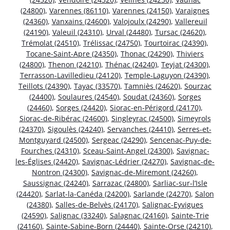
(24800)
,
Varennes (86110)
,
Varennes (24150)
,
Varaignes
(24360)
,
Vanxains (24600)
,
Valojoulx (24290)
,
Vallereuil
(24190)
,
Valeuil (24310)
,
Urval (24480)
,
Tursac (24620)
,
Trémolat (24510)
,
Trélissac (24750)
,
Tourtoirac (24390)
,
Tocane-Saint-Apre (24350)
,
Thonac (24290)
,
Thiviers
(24800)
,
Thenon (24210)
,
Thénac (24240)
,
Teyjat (24300)
,
Terrasson-Lavilledieu (24120)
,
Temple-Laguyon (24390)
,
Teillots (24390)
,
Tayac (33570)
,
Tamniès (24620)
,
Sourzac
(24400)
,
Soulaures (24540)
,
Soudat (24360)
,
Sorges
(24460)
,
Sorges (24420)
,
Siorac-en-Périgord (24170)
,
Siorac-de-Ribérac (24600)
,
Singleyrac (24500)
,
Simeyrols
(24370)
,
Sigoulès (24240)
,
Servanches (24410)
,
Serres-et-
Montguyard (24500)
,
Sergeac (24290)
,
Sencenac-Puy-de-
Fourches (24310)
,
Sceau-Saint-Angel (24300)
,
Savignac-
les-Églises (24420)
,
Savignac-Lédrier (24270)
,
Savignac-de-
Nontron (24300)
,
Savignac-de-Miremont (24260)
,
Saussignac (24240)
,
Sarrazac (24800)
,
Sarliac-sur-l’Isle
(24420)
,
Sarlat-la-Canéda (24200)
,
Sarlande (24270)
,
Salon
(24380)
,
Salles-de-Belvès (24170)
,
Salignac-Eyvigues
(24590)
,
Salignac (33240)
,
Salagnac (24160)
,
Sainte-Trie
(24160)
,
Sainte-Sabine-Born (24440)
,
Sainte-Orse (24210)
,