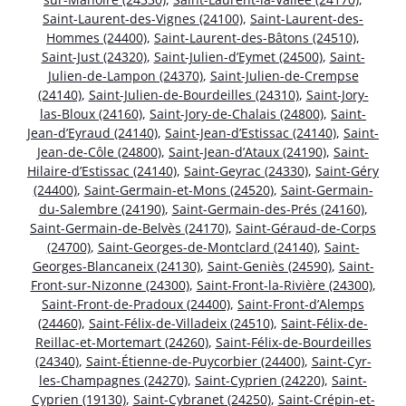
Saint-Laurent-des-Vignes (24100)
,
Saint-Laurent-des-
Hommes (24400)
,
Saint-Laurent-des-Bâtons (24510)
,
Saint-Just (24320)
,
Saint-Julien-d’Eymet (24500)
,
Saint-
Julien-de-Lampon (24370)
,
Saint-Julien-de-Crempse
(24140)
,
Saint-Julien-de-Bourdeilles (24310)
,
Saint-Jory-
las-Bloux (24160)
,
Saint-Jory-de-Chalais (24800)
,
Saint-
Jean-d’Eyraud (24140)
,
Saint-Jean-d’Estissac (24140)
,
Saint-
Jean-de-Côle (24800)
,
Saint-Jean-d’Ataux (24190)
,
Saint-
Hilaire-d’Estissac (24140)
,
Saint-Geyrac (24330)
,
Saint-Géry
(24400)
,
Saint-Germain-et-Mons (24520)
,
Saint-Germain-
du-Salembre (24190)
,
Saint-Germain-des-Prés (24160)
,
Saint-Germain-de-Belvès (24170)
,
Saint-Géraud-de-Corps
(24700)
,
Saint-Georges-de-Montclard (24140)
,
Saint-
Georges-Blancaneix (24130)
,
Saint-Geniès (24590)
,
Saint-
Front-sur-Nizonne (24300)
,
Saint-Front-la-Rivière (24300)
,
Saint-Front-de-Pradoux (24400)
,
Saint-Front-d’Alemps
(24460)
,
Saint-Félix-de-Villadeix (24510)
,
Saint-Félix-de-
Reillac-et-Mortemart (24260)
,
Saint-Félix-de-Bourdeilles
(24340)
,
Saint-Étienne-de-Puycorbier (24400)
,
Saint-Cyr-
les-Champagnes (24270)
,
Saint-Cyprien (24220)
,
Saint-
Cyprien (19130)
,
Saint-Cybranet (24250)
,
Saint-Crépin-et-