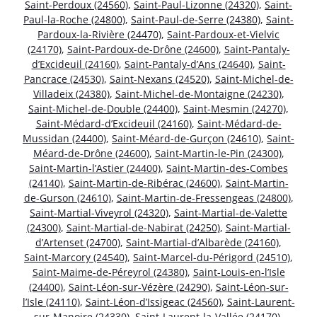
Saint-Perdoux (24560)
,
Saint-Paul-Lizonne (24320)
,
Saint-
Paul-la-Roche (24800)
,
Saint-Paul-de-Serre (24380)
,
Saint-
Pardoux-la-Rivière (24470)
,
Saint-Pardoux-et-Vielvic
(24170)
,
Saint-Pardoux-de-Drône (24600)
,
Saint-Pantaly-
d’Excideuil (24160)
,
Saint-Pantaly-d’Ans (24640)
,
Saint-
Pancrace (24530)
,
Saint-Nexans (24520)
,
Saint-Michel-de-
Villadeix (24380)
,
Saint-Michel-de-Montaigne (24230)
,
Saint-Michel-de-Double (24400)
,
Saint-Mesmin (24270)
,
Saint-Médard-d’Excideuil (24160)
,
Saint-Médard-de-
Mussidan (24400)
,
Saint-Méard-de-Gurçon (24610)
,
Saint-
Méard-de-Drône (24600)
,
Saint-Martin-le-Pin (24300)
,
Saint-Martin-l’Astier (24400)
,
Saint-Martin-des-Combes
(24140)
,
Saint-Martin-de-Ribérac (24600)
,
Saint-Martin-
de-Gurson (24610)
,
Saint-Martin-de-Fressengeas (24800)
,
Saint-Martial-Viveyrol (24320)
,
Saint-Martial-de-Valette
(24300)
,
Saint-Martial-de-Nabirat (24250)
,
Saint-Martial-
d’Artenset (24700)
,
Saint-Martial-d’Albarède (24160)
,
Saint-Marcory (24540)
,
Saint-Marcel-du-Périgord (24510)
,
Saint-Maime-de-Péreyrol (24380)
,
Saint-Louis-en-l’Isle
(24400)
,
Saint-Léon-sur-Vézère (24290)
,
Saint-Léon-sur-
l’Isle (24110)
,
Saint-Léon-d’Issigeac (24560)
,
Saint-Laurent-
sur-Manoire (24330)
,
Saint-Laurent-la-Vallée (24170)
,