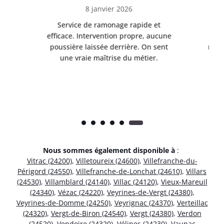
24 janvier 2026
Très bon travail de débistrage et
R
cune
ramonage. Cheminée parfaitement
ent
nettoyée et fonctionnement nettement
amélioré. Je recommande sans
hésitation.
Nous sommes également disponible à
:
Vitrac (24200)
,
Villetoureix (24600)
,
Villefranche-du-
Périgord (24550)
,
Villefranche-de-Lonchat (24610)
,
Villars
(24530)
,
Villamblard (24140)
,
Villac (24120)
,
Vieux-Mareuil
(24340)
,
Vézac (24220)
,
Veyrines-de-Vergt (24380)
,
Veyrines-de-Domme (24250)
,
Veyrignac (24370)
,
Verteillac
(24320)
,
Vergt-de-Biron (24540)
,
Vergt (24380)
,
Verdon
(24520)
,
Vendoire (24320)
,
Vélines (24230)
,
Vaunac