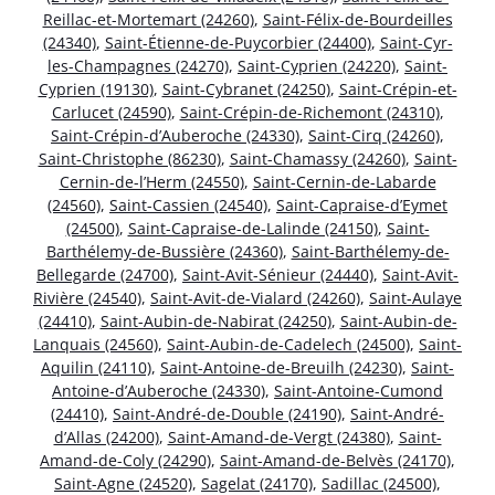
Reillac-et-Mortemart (24260)
,
Saint-Félix-de-Bourdeilles
(24340)
,
Saint-Étienne-de-Puycorbier (24400)
,
Saint-Cyr-
les-Champagnes (24270)
,
Saint-Cyprien (24220)
,
Saint-
Cyprien (19130)
,
Saint-Cybranet (24250)
,
Saint-Crépin-et-
Carlucet (24590)
,
Saint-Crépin-de-Richemont (24310)
,
Saint-Crépin-d’Auberoche (24330)
,
Saint-Cirq (24260)
,
Saint-Christophe (86230)
,
Saint-Chamassy (24260)
,
Saint-
Cernin-de-l’Herm (24550)
,
Saint-Cernin-de-Labarde
(24560)
,
Saint-Cassien (24540)
,
Saint-Capraise-d’Eymet
(24500)
,
Saint-Capraise-de-Lalinde (24150)
,
Saint-
Barthélemy-de-Bussière (24360)
,
Saint-Barthélemy-de-
Bellegarde (24700)
,
Saint-Avit-Sénieur (24440)
,
Saint-Avit-
Rivière (24540)
,
Saint-Avit-de-Vialard (24260)
,
Saint-Aulaye
(24410)
,
Saint-Aubin-de-Nabirat (24250)
,
Saint-Aubin-de-
Lanquais (24560)
,
Saint-Aubin-de-Cadelech (24500)
,
Saint-
Aquilin (24110)
,
Saint-Antoine-de-Breuilh (24230)
,
Saint-
Antoine-d’Auberoche (24330)
,
Saint-Antoine-Cumond
(24410)
,
Saint-André-de-Double (24190)
,
Saint-André-
d’Allas (24200)
,
Saint-Amand-de-Vergt (24380)
,
Saint-
Amand-de-Coly (24290)
,
Saint-Amand-de-Belvès (24170)
,
Saint-Agne (24520)
,
Sagelat (24170)
,
Sadillac (24500)
,