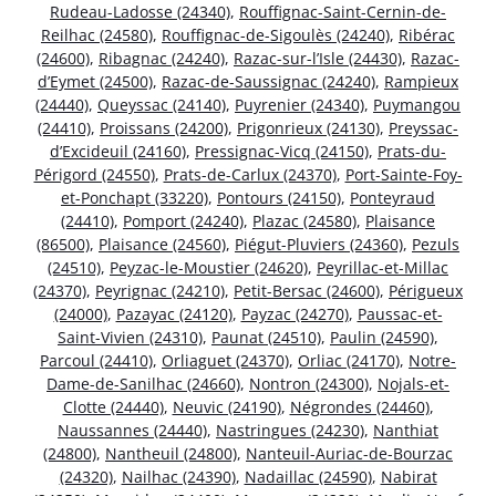
Rudeau-Ladosse (24340)
,
Rouffignac-Saint-Cernin-de-
Reilhac (24580)
,
Rouffignac-de-Sigoulès (24240)
,
Ribérac
(24600)
,
Ribagnac (24240)
,
Razac-sur-l’Isle (24430)
,
Razac-
d’Eymet (24500)
,
Razac-de-Saussignac (24240)
,
Rampieux
(24440)
,
Queyssac (24140)
,
Puyrenier (24340)
,
Puymangou
(24410)
,
Proissans (24200)
,
Prigonrieux (24130)
,
Preyssac-
d’Excideuil (24160)
,
Pressignac-Vicq (24150)
,
Prats-du-
Périgord (24550)
,
Prats-de-Carlux (24370)
,
Port-Sainte-Foy-
et-Ponchapt (33220)
,
Pontours (24150)
,
Ponteyraud
(24410)
,
Pomport (24240)
,
Plazac (24580)
,
Plaisance
(86500)
,
Plaisance (24560)
,
Piégut-Pluviers (24360)
,
Pezuls
(24510)
,
Peyzac-le-Moustier (24620)
,
Peyrillac-et-Millac
(24370)
,
Peyrignac (24210)
,
Petit-Bersac (24600)
,
Périgueux
(24000)
,
Pazayac (24120)
,
Payzac (24270)
,
Paussac-et-
Saint-Vivien (24310)
,
Paunat (24510)
,
Paulin (24590)
,
Parcoul (24410)
,
Orliaguet (24370)
,
Orliac (24170)
,
Notre-
Dame-de-Sanilhac (24660)
,
Nontron (24300)
,
Nojals-et-
Clotte (24440)
,
Neuvic (24190)
,
Négrondes (24460)
,
Naussannes (24440)
,
Nastringues (24230)
,
Nanthiat
(24800)
,
Nantheuil (24800)
,
Nanteuil-Auriac-de-Bourzac
(24320)
,
Nailhac (24390)
,
Nadaillac (24590)
,
Nabirat