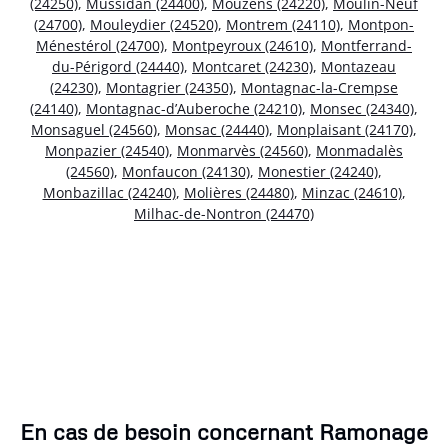
(24250)
,
Mussidan (24400)
,
Mouzens (24220)
,
Moulin-Neuf
(24700)
,
Mouleydier (24520)
,
Montrem (24110)
,
Montpon-
Ménestérol (24700)
,
Montpeyroux (24610)
,
Montferrand-
du-Périgord (24440)
,
Montcaret (24230)
,
Montazeau
(24230)
,
Montagrier (24350)
,
Montagnac-la-Crempse
(24140)
,
Montagnac-d’Auberoche (24210)
,
Monsec (24340)
,
Monsaguel (24560)
,
Monsac (24440)
,
Monplaisant (24170)
,
Monpazier (24540)
,
Monmarvès (24560)
,
Monmadalès
(24560)
,
Monfaucon (24130)
,
Monestier (24240)
,
Monbazillac (24240)
,
Molières (24480)
,
Minzac (24610)
,
Milhac-de-Nontron (24470)
En cas de besoin concernant Ramonage