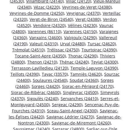
(24530)
,
Villamblard (24140)
,
Villac (24120)
,
Vieux-Mareuil
(24340)
,
Vézac (24220)
,
Veyrines-de-Vergt (24380)
,
Veyrines-de-Domme (24250)
,
Veyrignac (24370)
,
Verteillac
(24320)
,
Vergt-de-Biron (24540)
,
Vergt (24380)
,
Verdon
(24520)
,
Vendoire (24320)
,
Vélines (24230)
,
Vaunac
(24800)
,
Varennes (86110)
,
Varennes (24150)
,
Varaignes
(24360)
,
Vanxains (24600)
,
Valojoulx (24290)
,
Vallereuil
(24190)
,
Valeuil (24310)
,
Urval (24480)
,
Tursac (24620)
,
Trémolat (24510)
,
Trélissac (24750)
,
Tourtoirac (24390)
,
Tocane-Saint-Apre (24350)
,
Thonac (24290)
,
Thiviers
(24800)
,
Thenon (24210)
,
Thénac (24240)
,
Teyjat (24300)
,
Terrasson-Lavilledieu (24120)
,
Temple-Laguyon (24390)
,
Teillots (24390)
,
Tayac (33570)
,
Tamniès (24620)
,
Sourzac
(24400)
,
Soulaures (24540)
,
Soudat (24360)
,
Sorges
(24460)
,
Sorges (24420)
,
Siorac-en-Périgord (24170)
,
Siorac-de-Ribérac (24600)
,
Singleyrac (24500)
,
Simeyrols
(24370)
,
Sigoulès (24240)
,
Servanches (24410)
,
Serres-et-
Montguyard (24500)
,
Sergeac (24290)
,
Sencenac-Puy-de-
Fourches (24310)
,
Sceau-Saint-Angel (24300)
,
Savignac-
les-Églises (24420)
,
Savignac-Lédrier (24270)
,
Savignac-de-
Nontron (24300)
,
Savignac-de-Miremont (24260)
,
Saussignac (24240)
,
Sarrazac (24800)
,
Sarliac-sur-l’Isle