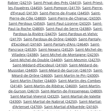
Rabier (24210)
,
Saint-Privat-des-Prés (24410)
,
Saint-Priest-
les-Fougères (24450)
,
Saint-Pompon (24170)
,
Saint-Pierre-
d’Eyraud (24130)
,
Saint-Pierre-de-Frugie (24450)
,
Saint-
Pierre-de-Côle (24800)
,
Saint-Pierre-de-Chignac (24330)
,
Saint-Perdoux (24560)
,
Saint-Paul-Lizonne (24320)
,
Saint-
Paul-la-Roche (24800)
,
Saint-Paul-de-Serre (24380)
,
Saint-
Pardoux-la-Rivière (24470)
,
Saint-Pardoux-et-Vielvic
(24170)
,
Saint-Pardoux-de-Drône (24600)
,
Saint-Pantaly-
d’Excideuil (24160)
,
Saint-Pantaly-d’Ans (24640)
,
Saint-
Pancrace (24530)
,
Saint-Nexans (24520)
,
Saint-Michel-de-
Villadeix (24380)
,
Saint-Michel-de-Montaigne (24230)
,
Saint-Michel-de-Double (24400)
,
Saint-Mesmin (24270)
,
Saint-Médard-d’Excideuil (24160)
,
Saint-Médard-de-
Mussidan (24400)
,
Saint-Méard-de-Gurçon (24610)
,
Saint-
Méard-de-Drône (24600)
,
Saint-Martin-le-Pin (24300)
,
Saint-Martin-l’Astier (24400)
,
Saint-Martin-des-Combes
(24140)
,
Saint-Martin-de-Ribérac (24600)
,
Saint-Martin-
de-Gurson (24610)
,
Saint-Martin-de-Fressengeas (24800)
,
Saint-Martial-Viveyrol (24320)
,
Saint-Martial-de-Valette
(24300)
,
Saint-Martial-de-Nabirat (24250)
,
Saint-Martial-
d’Artenset (24700)
,
Saint-Martial-d’Albarède (24160)
,