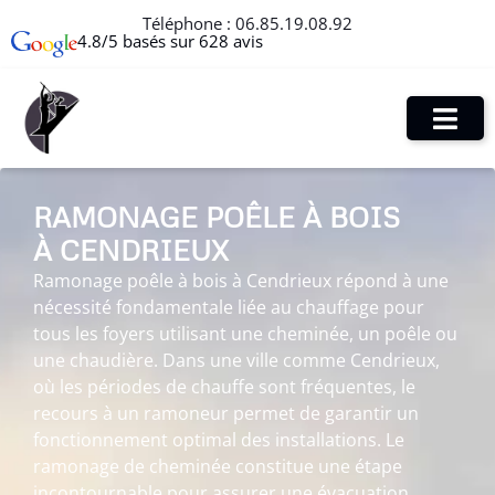
Téléphone :
06.85.19.08.92
4.8/5 basés sur 628 avis
RAMONAGE POÊLE À BOIS
À CENDRIEUX
Ramonage poêle à bois à Cendrieux répond à une
nécessité fondamentale liée au chauffage pour
tous les foyers utilisant une cheminée, un poêle ou
une chaudière. Dans une ville comme Cendrieux,
où les périodes de chauffe sont fréquentes, le
recours à un ramoneur permet de garantir un
fonctionnement optimal des installations. Le
ramonage de cheminée constitue une étape
incontournable pour assurer une évacuation