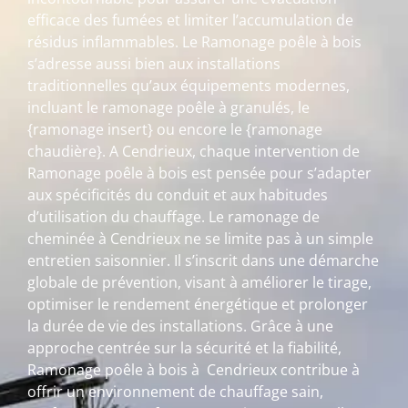
efficace des fumées et limiter l’accumulation de
résidus inflammables. Le Ramonage poêle à bois
s’adresse aussi bien aux installations
traditionnelles qu’aux équipements modernes,
incluant le ramonage poêle à granulés, le
{ramonage insert} ou encore le {ramonage
chaudière}. A Cendrieux, chaque intervention de
Ramonage poêle à bois est pensée pour s’adapter
aux spécificités du conduit et aux habitudes
d’utilisation du chauffage. Le ramonage de
cheminée à Cendrieux ne se limite pas à un simple
entretien saisonnier. Il s’inscrit dans une démarche
globale de prévention, visant à améliorer le tirage,
optimiser le rendement énergétique et prolonger
la durée de vie des installations. Grâce à une
approche centrée sur la sécurité et la fiabilité,
Ramonage poêle à bois à Cendrieux contribue à
offrir un environnement de chauffage sain,