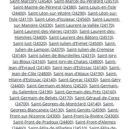
Saint-Marcory (24540)
,
Saint-Marcel-du-Périgord (24510)
,
Saint-Maime-de-Péreyrol (24380)
,
Saint-Louis-en-l’Isle
(24400)
,
Saint-Léon-sur-Vézère (24290)
,
Saint-Léon-sur-
l’Isle (24110)
,
Saint-Léon-d’Issigeac (24560)
,
Saint-Laurent-
sur-Manoire (24330)
,
Saint-Laurent-la-Vallée (24170)
,
Saint-Laurent-des-Vignes (24100)
,
Saint-Laurent-des-
Hommes (24400)
,
Saint-Laurent-des-Bâtons (24510)
,
Saint-Just (24320)
,
Saint-Julien-d’Eymet (24500)
,
Saint-
Julien-de-Lampon (24370)
,
Saint-Julien-de-Crempse
(24140)
,
Saint-Julien-de-Bourdeilles (24310)
,
Saint-Jory-
las-Bloux (24160)
,
Saint-Jory-de-Chalais (24800)
,
Saint-
Jean-d’Eyraud (24140)
,
Saint-Jean-d’Estissac (24140)
,
Saint-
Jean-de-Côle (24800)
,
Saint-Jean-d’Ataux (24190)
,
Saint-
Hilaire-d’Estissac (24140)
,
Saint-Geyrac (24330)
,
Saint-Géry
(24400)
,
Saint-Germain-et-Mons (24520)
,
Saint-Germain-
du-Salembre (24190)
,
Saint-Germain-des-Prés (24160)
,
Saint-Germain-de-Belvès (24170)
,
Saint-Géraud-de-Corps
(24700)
,
Saint-Georges-de-Montclard (24140)
,
Saint-
Georges-Blancaneix (24130)
,
Saint-Geniès (24590)
,
Saint-
Front-sur-Nizonne (24300)
,
Saint-Front-la-Rivière (24300)
,
Saint-Front-de-Pradoux (24400)
,
Saint-Front-d’Alemps
(24460)
,
Saint-Félix-de-Villadeix (24510)
,
Saint-Félix-de-