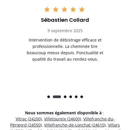
Sébastien Collard
9 septembre 2025
il
Intervention de débistrage efficace et
Ra
professionnelle. La cheminée tire
ri
e
beaucoup mieux depuis. Ponctualité et
ap
.
qualité du travail au rendez-vous.
Nous sommes également disponible à
:
Vitrac (24200)
,
Villetoureix (24600)
,
Villefranche-du-
Périgord (24550)
,
Villefranche-de-Lonchat (24610)
,
Villars