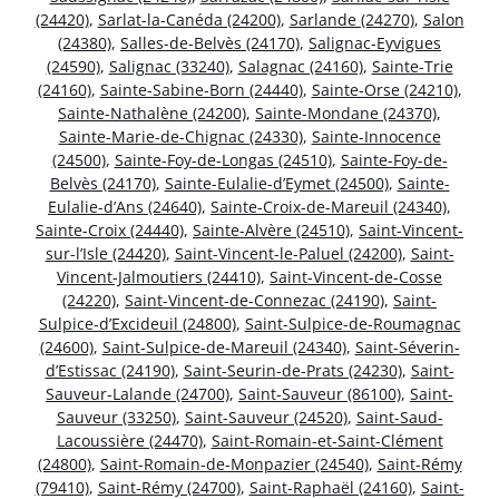
(24420)
,
Sarlat-la-Canéda (24200)
,
Sarlande (24270)
,
Salon
(24380)
,
Salles-de-Belvès (24170)
,
Salignac-Eyvigues
(24590)
,
Salignac (33240)
,
Salagnac (24160)
,
Sainte-Trie
(24160)
,
Sainte-Sabine-Born (24440)
,
Sainte-Orse (24210)
,
Sainte-Nathalène (24200)
,
Sainte-Mondane (24370)
,
Sainte-Marie-de-Chignac (24330)
,
Sainte-Innocence
(24500)
,
Sainte-Foy-de-Longas (24510)
,
Sainte-Foy-de-
Belvès (24170)
,
Sainte-Eulalie-d’Eymet (24500)
,
Sainte-
Eulalie-d’Ans (24640)
,
Sainte-Croix-de-Mareuil (24340)
,
Sainte-Croix (24440)
,
Sainte-Alvère (24510)
,
Saint-Vincent-
sur-l’Isle (24420)
,
Saint-Vincent-le-Paluel (24200)
,
Saint-
Vincent-Jalmoutiers (24410)
,
Saint-Vincent-de-Cosse
(24220)
,
Saint-Vincent-de-Connezac (24190)
,
Saint-
Sulpice-d’Excideuil (24800)
,
Saint-Sulpice-de-Roumagnac
(24600)
,
Saint-Sulpice-de-Mareuil (24340)
,
Saint-Séverin-
d’Estissac (24190)
,
Saint-Seurin-de-Prats (24230)
,
Saint-
Sauveur-Lalande (24700)
,
Saint-Sauveur (86100)
,
Saint-
Sauveur (33250)
,
Saint-Sauveur (24520)
,
Saint-Saud-
Lacoussière (24470)
,
Saint-Romain-et-Saint-Clément
(24800)
,
Saint-Romain-de-Monpazier (24540)
,
Saint-Rémy
(79410)
,
Saint-Rémy (24700)
,
Saint-Raphaël (24160)
,
Saint-