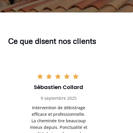
Ce que disent nos clients
Sébastien Collard
Amand
9 septembre 2025
3 nov
Intervention de débistrage
Ramonag
efficace et professionnelle.
beaucou
La cheminée tire beaucoup
Protection 
mieux depuis. Ponctualité et
après i