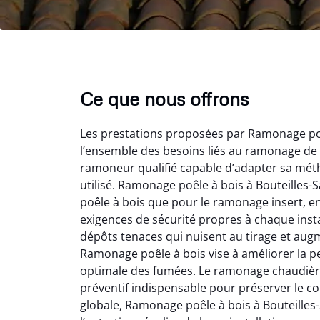
Ce que nous offrons
Les prestations proposées par Ramonage poê
l’ensemble des besoins liés au ramonage de 
ramoneur qualifié capable d’adapter sa méth
utilisé. Ramonage poêle à bois à Bouteilles-
poêle à bois que pour le ramonage insert, e
Lo
exigences de sécurité propres à chaque inst
dépôts tenaces qui nuisent au tirage et aug
2
Ramonage poêle à bois vise à améliorer la 
Trè
optimale des fumées. Le ramonage chaudière 
débist
préventif indispensable pour préserver le c
Chemi
globale, Ramonage poêle à bois à Bouteilles
nettoyé