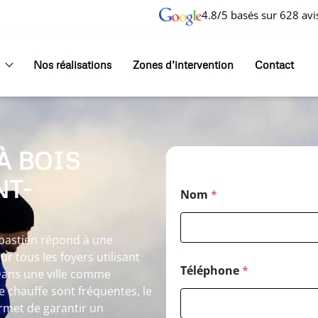
4.8/5 basés sur 628 avi
Nos réalisations
Zones d’intervention
Contact
À BOIS
NT-
Nom
*
ébastien répond à une
r tous les foyers utilisant
Téléphone
*
Dans une ville comme
e chauffe sont fréquentes, le
rmet de garantir un