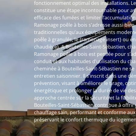
fonctionnement optimal des installations. 
constitue une étape incontournable pour as
efficace des fumées et limiter l’accumulatio
Ramonage poêle à bois s’adresse aussi bien a
traditionnelles qu’aux équipements moderne
poêle à granulés, le {ramonage insert} ou e
chaudière}. A Bouteilles-Saint-Sébastien, ch
Ramonage poêle à bois est pensée pour s’ada
conduit et aux habitudes d’utilisation du c
cheminée à Bouteilles-Saint-Sébastien ne se 
entretien saisonnier. Il s’inscrit dans une d
prévention, visant à améliorer le tirage, op
énergétique et prolonger la durée de vie des
approche centrée sur la sécurité et la fiabil
Bouteilles-Saint-Sébastien contribue à offr
chauffage sain, performant et conforme aux 
préservant le confort thermique du logemen