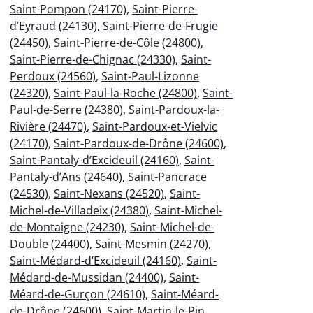
Saint-Pompon (24170)
,
Saint-Pierre-
d’Eyraud (24130)
,
Saint-Pierre-de-Frugie
(24450)
,
Saint-Pierre-de-Côle (24800)
,
Saint-Pierre-de-Chignac (24330)
,
Saint-
Perdoux (24560)
,
Saint-Paul-Lizonne
(24320)
,
Saint-Paul-la-Roche (24800)
,
Saint-
Paul-de-Serre (24380)
,
Saint-Pardoux-la-
Rivière (24470)
,
Saint-Pardoux-et-Vielvic
(24170)
,
Saint-Pardoux-de-Drône (24600)
,
Saint-Pantaly-d’Excideuil (24160)
,
Saint-
Pantaly-d’Ans (24640)
,
Saint-Pancrace
(24530)
,
Saint-Nexans (24520)
,
Saint-
Michel-de-Villadeix (24380)
,
Saint-Michel-
de-Montaigne (24230)
,
Saint-Michel-de-
Double (24400)
,
Saint-Mesmin (24270)
,
Saint-Médard-d’Excideuil (24160)
,
Saint-
Médard-de-Mussidan (24400)
,
Saint-
Méard-de-Gurçon (24610)
,
Saint-Méard-
de-Drône (24600)
,
Saint-Martin-le-Pin