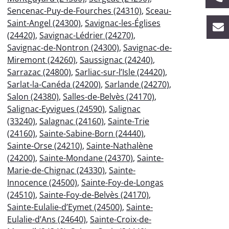
Sencenac-Puy-de-Fourches (24310)
,
Sceau-
Saint-Angel (24300)
,
Savignac-les-Églises
(24420)
,
Savignac-Lédrier (24270)
,
Savignac-de-Nontron (24300)
,
Savignac-de-
Miremont (24260)
,
Saussignac (24240)
,
Sarrazac (24800)
,
Sarliac-sur-l’Isle (24420)
,
Sarlat-la-Canéda (24200)
,
Sarlande (24270)
,
Salon (24380)
,
Salles-de-Belvès (24170)
,
Salignac-Eyvigues (24590)
,
Salignac
(33240)
,
Salagnac (24160)
,
Sainte-Trie
(24160)
,
Sainte-Sabine-Born (24440)
,
Sainte-Orse (24210)
,
Sainte-Nathalène
(24200)
,
Sainte-Mondane (24370)
,
Sainte-
Marie-de-Chignac (24330)
,
Sainte-
Innocence (24500)
,
Sainte-Foy-de-Longas
(24510)
,
Sainte-Foy-de-Belvès (24170)
,
Sainte-Eulalie-d’Eymet (24500)
,
Sainte-
Eulalie-d’Ans (24640)
,
Sainte-Croix-de-