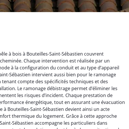
le à bois à Bouteilles-Saint-Sébastien couvrent
cheminée. Chaque intervention est réalisée par un
ode à la configuration du conduit et au type d’appareil
Saint-Sébastien intervient aussi bien pour le ramonage
n tenant compte des spécificités techniques et des
ïc Marchand
Claire Vautrin
allation. Le ramonage débistrage permet d’éliminer les
mentent les risques d’incident. Chaque prestation de
4 janvier 2026
21 juin 2025
performance énergétique, tout en assurant une évacuation
s bon travail de
Ramonage très bien réalisé,
à Bouteilles-Saint-Sébastien devient ainsi un acte
rage et ramonage.
travail propre et soigné.
onfort thermique du logement. Grâce à cette approche
née parfaitement
Toutes les explications ont
-Saint-Sébastien accompagne les particuliers dans
e et fonctionnement
été claires et le conduit a été