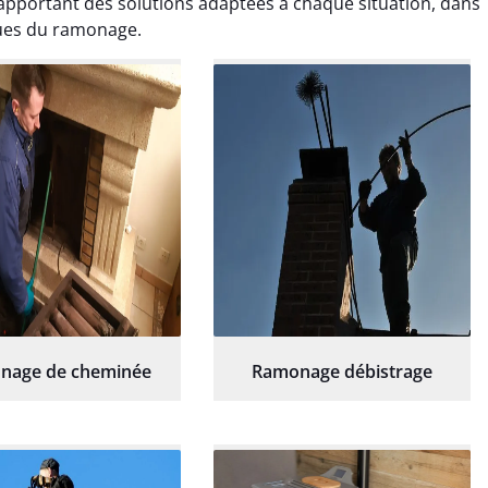
en apportant des solutions adaptées à chaque situation, dans
ment amélioré. Je
laissé impeccable. Service
commande sans
sérieux et rassurant.
ques du ramonage.
hésitation.
nage de cheminée
Ramonage débistrage