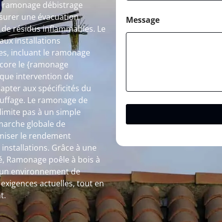
Le ramonage débistrage
surer une évacuation
Message
n de résidus inflammables. Le
ux installations
s, incluant le ramonage
ncore le {ramonage
aque intervention de
pter aux spécificités du
hauffage. Le ramonage de
limite pas à un simple
émarche globale de
timiser le rendement
 installations. Grâce à une
ité, Ramonage poêle à bois à
ir un environnement de
exigences actuelles, tout en
t.