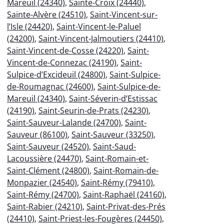
Mareuil (24340)
,
Sainte-Croix (24440)
,
Sainte-Alvère (24510)
,
Saint-Vincent-sur-
l’Isle (24420)
,
Saint-Vincent-le-Paluel
(24200)
,
Saint-Vincent-Jalmoutiers (24410)
,
Saint-Vincent-de-Cosse (24220)
,
Saint-
Vincent-de-Connezac (24190)
,
Saint-
Sulpice-d’Excideuil (24800)
,
Saint-Sulpice-
de-Roumagnac (24600)
,
Saint-Sulpice-de-
Mareuil (24340)
,
Saint-Séverin-d’Estissac
(24190)
,
Saint-Seurin-de-Prats (24230)
,
Saint-Sauveur-Lalande (24700)
,
Saint-
Sauveur (86100)
,
Saint-Sauveur (33250)
,
Saint-Sauveur (24520)
,
Saint-Saud-
Lacoussière (24470)
,
Saint-Romain-et-
Saint-Clément (24800)
,
Saint-Romain-de-
Monpazier (24540)
,
Saint-Rémy (79410)
,
Saint-Rémy (24700)
,
Saint-Raphaël (24160)
,
Saint-Rabier (24210)
,
Saint-Privat-des-Prés
(24410)
,
Saint-Priest-les-Fougères (24450)
,