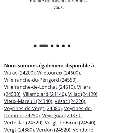
qualité du travail au rendez-
conseil
vous.
l’entret
pr
Nous sommes également disponible à
:
Vitrac (24200)
,
Villetoureix (24600)
,
Villefranche-du-Périgord (24550)
,
Villefranche-de-Lonchat (24610)
,
Villars
(24530)
,
Villamblard (24140)
,
Villac (24120)
,
Vieux-Mareuil (24340)
,
Vézac (24220)
,
Veyrines-de-Vergt (24380)
,
Veyrines-de-
Domme (24250)
,
Veyrignac (24370)
,
Verteillac (24320)
,
Vergt-de-Biron (24540)
,
Vergt (24380)
,
Verdon (24520)
,
Vendoire