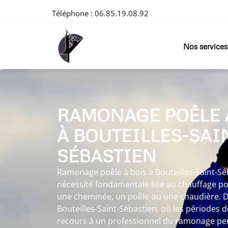
Téléphone :
06.85.19.08.92
Nos services
RAMONAGE POÊLE 
À BOUTEILLES-SAI
SÉBASTIEN
Ramonage poêle à bois à Bouteilles-Saint-S
nécessité fondamentale liée au chauffage pou
une cheminée, un poêle ou une chaudière. 
Bouteilles-Saint-Sébastien, où les périodes d
recours à un professionnel du ramonage pe