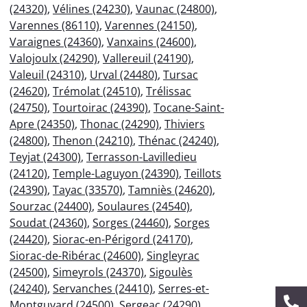
(24320)
,
Vélines (24230)
,
Vaunac (24800)
,
Varennes (86110)
,
Varennes (24150)
,
Varaignes (24360)
,
Vanxains (24600)
,
Valojoulx (24290)
,
Vallereuil (24190)
,
Valeuil (24310)
,
Urval (24480)
,
Tursac
(24620)
,
Trémolat (24510)
,
Trélissac
(24750)
,
Tourtoirac (24390)
,
Tocane-Saint-
Apre (24350)
,
Thonac (24290)
,
Thiviers
(24800)
,
Thenon (24210)
,
Thénac (24240)
,
Teyjat (24300)
,
Terrasson-Lavilledieu
(24120)
,
Temple-Laguyon (24390)
,
Teillots
(24390)
,
Tayac (33570)
,
Tamniès (24620)
,
Sourzac (24400)
,
Soulaures (24540)
,
Soudat (24360)
,
Sorges (24460)
,
Sorges
(24420)
,
Siorac-en-Périgord (24170)
,
Siorac-de-Ribérac (24600)
,
Singleyrac
(24500)
,
Simeyrols (24370)
,
Sigoulès
(24240)
,
Servanches (24410)
,
Serres-et-
Montguyard (24500)
,
Sergeac (24290)
,