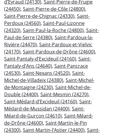
d’Eyraud (24130)
,
Saint-Pierre-de-Frugie
(24450)
,
Saint-Pierre-de-Côle (24800)
,
Saint-Pierre-de-Chignac (24330)
,
Saint-
Perdoux (24560)
,
Saint-Paul-Lizonne
(24320)
,
Saint-Paul-la-Roche (24800)
,
Saint-
Paul-de-Serre (24380)
,
Saint-Pardoux-la-
Rivière (24470)
,
Saint-Pardoux-et-Vielvic
(24170)
,
Saint-Pardoux-de-Drône (24600)
,
Saint-Pantaly-d’Excideuil (24160)
,
Saint-
Pantaly-d’Ans (24640)
,
Saint-Pancrace
(24530)
,
Saint-Nexans (24520)
,
Saint-
Michel-de-Villadeix (24380)
,
Saint-Michel-
de-Montaigne (24230)
,
Saint-Michel-de-
Double (24400)
,
Saint-Mesmin (24270)
,
Saint-Médard-d’Excideuil (24160)
,
Saint-
Médard-de-Mussidan (24400)
,
Saint-
Méard-de-Gurçon (24610)
,
Saint-Méard-
de-Drône (24600)
,
Saint-Martin-le-Pin
(24300)
,
Saint-Martin-l’Astier (24400)
,
Saint-