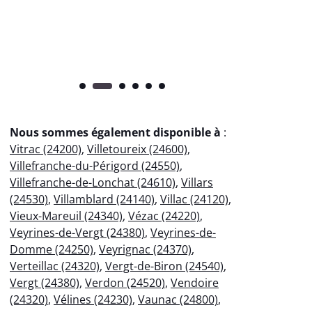
pr
Nous sommes également disponible à
:
Vitrac (24200)
,
Villetoureix (24600)
,
Villefranche-du-Périgord (24550)
,
Villefranche-de-Lonchat (24610)
,
Villars
(24530)
,
Villamblard (24140)
,
Villac (24120)
,
Vieux-Mareuil (24340)
,
Vézac (24220)
,
Veyrines-de-Vergt (24380)
,
Veyrines-de-
Domme (24250)
,
Veyrignac (24370)
,
Verteillac (24320)
,
Vergt-de-Biron (24540)
,
Vergt (24380)
,
Verdon (24520)
,
Vendoire
(24320)
,
Vélines (24230)
,
Vaunac (24800)
,