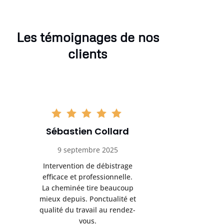
Les témoignages de nos
clients
Sébastien Collard
Amand
9 septembre 2025
3 nov
Intervention de débistrage
Ramonag
efficace et professionnelle.
beaucou
La cheminée tire beaucoup
Protection 
mieux depuis. Ponctualité et
après i
qualité du travail au rendez-
conseil
vous.
l’entret