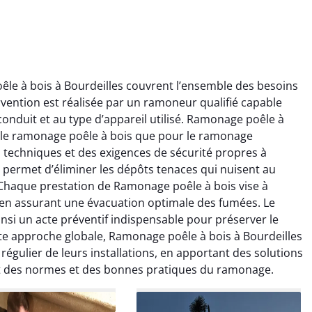
le à bois à Bourdeilles couvrent l’ensemble des besoins
ention est réalisée par un ramoneur qualifié capable
onduit et au type d’appareil utilisé. Ramonage poêle à
ur le ramonage poêle à bois que pour le ramonage
s techniques et des exigences de sécurité propres à
 permet d’éliminer les dépôts tenaces qui nuisent au
ïc Marchand
Claire Vautrin
. Chaque prestation de Ramonage poêle à bois vise à
 en assurant une évacuation optimale des fumées. Le
4 janvier 2026
21 juin 2025
nsi un acte préventif indispensable pour préserver le
s bon travail de
Ramonage très bien réalisé,
te approche globale, Ramonage poêle à bois à Bourdeilles
rage et ramonage.
travail propre et soigné.
régulier de leurs installations, en apportant des solutions
née parfaitement
Toutes les explications ont
ct des normes et des bonnes pratiques du ramonage.
e et fonctionnement
été claires et le conduit a été
ment amélioré. Je
laissé impeccable. Service
commande sans
sérieux et rassurant.