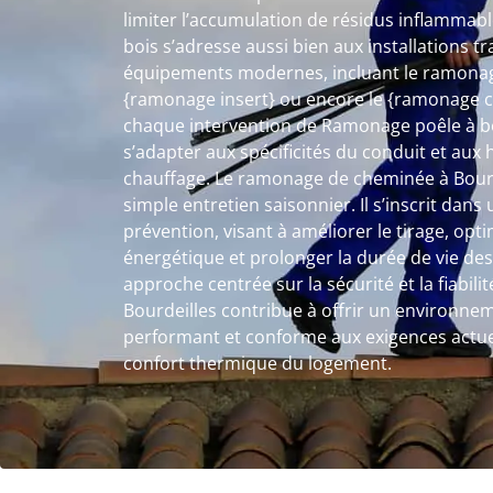
limiter l’accumulation de résidus inflammab
bois s’adresse aussi bien aux installations tr
équipements modernes, incluant le ramonage
{ramonage insert} ou encore le {ramonage ch
chaque intervention de Ramonage poêle à b
s’adapter aux spécificités du conduit et aux 
chauffage. Le ramonage de cheminée à Bourde
simple entretien saisonnier. Il s’inscrit dan
prévention, visant à améliorer le tirage, op
énergétique et prolonger la durée de vie des
approche centrée sur la sécurité et la fiabil
Bourdeilles contribue à offrir un environne
performant et conforme aux exigences actuel
confort thermique du logement.