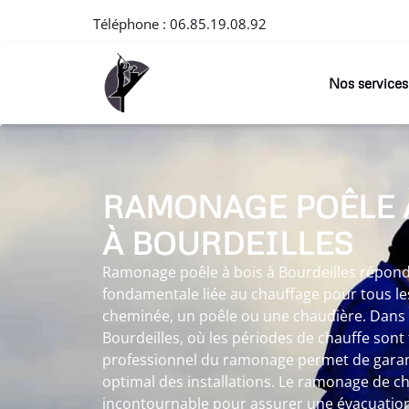
Téléphone :
06.85.19.08.92
Nos services
RAMONAGE POÊLE 
À BOURDEILLES
Ramonage poêle à bois à Bourdeilles répond
fondamentale liée au chauffage pour tous les
cheminée, un poêle ou une chaudière. Dans
Bourdeilles, où les périodes de chauffe sont
professionnel du ramonage permet de garan
optimal des installations. Le ramonage de 
incontournable pour assurer une évacuation