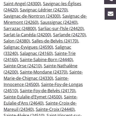
Saint-Angel (24300)
,
Savignac-les-Églises
(24420)
,
Savignac-Lédrier (24270)
,
Savignac-de-Nontron (24300)
,
Savignac-de-
Miremont (24260)
,
Saussignac (24240)
,
Sarrazac (24800)
,
Sarliac-sur-l’Isle (24420)
,
Sarlat-la-Canéda (24200)
,
Sarlande (24270)
,
Salon (24380)
,
Salles-de-Belvès (24170)
,
Salignac-Eyvigues (24590)
,
Salignac
(33240)
,
Salagnac (24160)
,
Sainte-Trie
(24160)
,
Sainte-Sabine-Born (24440)
,
Sainte-Orse (24210)
,
Sainte-Nathalène
(24200)
,
Sainte-Mondane (24370)
,
Sainte-
Marie-de-Chignac (24330)
,
Sainte-
Innocence (24500)
,
Sainte-Foy-de-Longas
(24510)
,
Sainte-Foy-de-Belvès (24170)
,
Sainte-Eulalie-d’Eymet (24500)
,
Sainte-
Eulalie-d’Ans (24640)
,
Sainte-Croix-de-
Mareuil (24340)
,
Sainte-Croix (24440)
,
Sainte-Alvère (24510)
,
Saint-Vincent-sur-