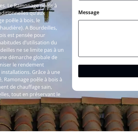
les. Le Ramonage poêle à
Message
aditionnelles qu’aux
 poêle à bois, le
audière}. A Bourdeilles,
ois est pensée pour
habitudes d’utilisation du
illes ne se limite pas à un
s une démarche globale de
timiser le rendement
 installations. Grâce à une
ité, Ramonage poêle à bois à
ment de chauffage sain,
les, tout en préservant le