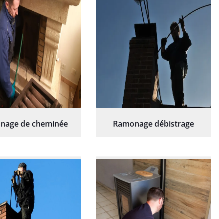
hésitation.
nage de cheminée
Ramonage débistrage