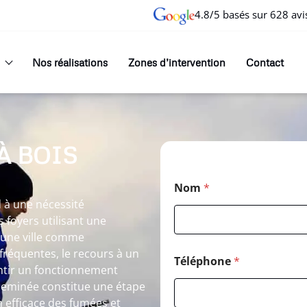
4.8/5 basés sur 628 avi
Nos réalisations
Zones d’intervention
Contact
À BOIS
Nom
*
 à une nécessité
 foyers utilisant une
 une ville comme
 fréquentes, le recours à un
Téléphone
*
tir un fonctionnement
cheminée constitue une étape
 efficace des fumées et