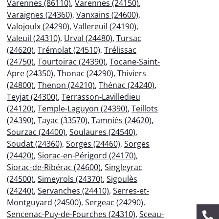
Varennes (86110)
,
Varennes (24150)
,
Varaignes (24360)
,
Vanxains (24600)
,
Valojoulx (24290)
,
Vallereuil (24190)
,
Valeuil (24310)
,
Urval (24480)
,
Tursac
(24620)
,
Trémolat (24510)
,
Trélissac
(24750)
,
Tourtoirac (24390)
,
Tocane-Saint-
Apre (24350)
,
Thonac (24290)
,
Thiviers
(24800)
,
Thenon (24210)
,
Thénac (24240)
,
Teyjat (24300)
,
Terrasson-Lavilledieu
(24120)
,
Temple-Laguyon (24390)
,
Teillots
(24390)
,
Tayac (33570)
,
Tamniès (24620)
,
Sourzac (24400)
,
Soulaures (24540)
,
Soudat (24360)
,
Sorges (24460)
,
Sorges
(24420)
,
Siorac-en-Périgord (24170)
,
Siorac-de-Ribérac (24600)
,
Singleyrac
(24500)
,
Simeyrols (24370)
,
Sigoulès
(24240)
,
Servanches (24410)
,
Serres-et-
Montguyard (24500)
,
Sergeac (24290)
,
Sencenac-Puy-de-Fourches (24310)
,
Sceau-