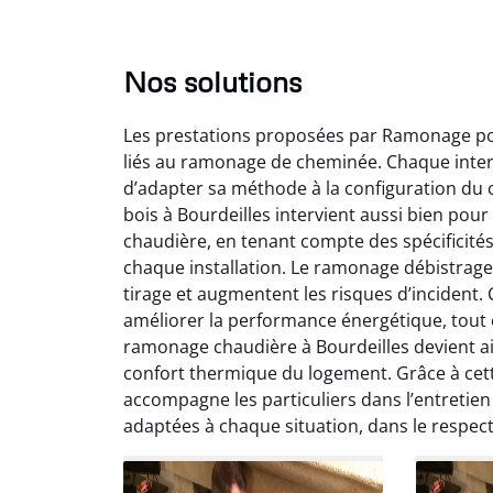
Nos solutions
Les prestations proposées par Ramonage poê
liés au ramonage de cheminée. Chaque interv
d’adapter sa méthode à la configuration du c
bois à Bourdeilles intervient aussi bien po
chaudière, en tenant compte des spécificité
chaque installation. Le ramonage débistrage
Lo
tirage et augmentent les risques d’incident
améliorer la performance énergétique, tout
2
ramonage chaudière à Bourdeilles devient ai
Trè
confort thermique du logement. Grâce à cet
débist
accompagne les particuliers dans l’entretien 
Chemi
adaptées à chaque situation, dans le respe
nettoyé
nette
re