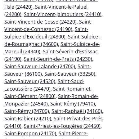
l’Isle (24420)
,
Saint-Vincent-le-Paluel
(24200)
,
Saint-Vincent-Jalmoutiers (24410)
,
Saint-Vincent-de-Cosse (24220)
,
Saint-
Vincent-de-Connezac (24190)
,
Saint-
Sulpice-d’Excideuil (24800)
,
Saint-Sulpice-
de-Roumagnac (24600)
,
Saint-Sulpice-de-
Mareuil (24340)
,
Saint-Séverin-d’Estissac
(24190)
,
Saint-Seurin-de-Prats (24230)
,
Saint-Sauveur-Lalande (24700)
,
Saint-
Sauveur (86100)
,
Saint-Sauveur (33250)
,
Saint-Sauveur (24520)
,
Saint-Saud-
Lacoussière (24470)
,
Saint-Romain-et-
Saint-Clément (24800)
,
Saint-Romain-de-
Monpazier (24540)
,
Saint-Rémy (79410)
,
Saint-Rémy (24700)
,
Saint-Raphaël (24160)
,
Saint-Rabier (24210)
,
Saint-Privat-des-Prés
(24410)
,
Saint-Priest-les-Fougères (24450)
,
Saint-Pompon (24170)
,
Saint-Pierre-