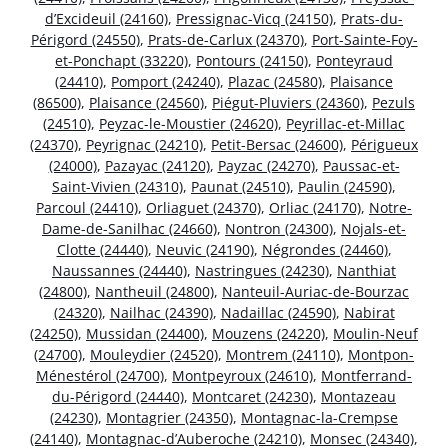
d’Excideuil (24160)
,
Pressignac-Vicq (24150)
,
Prats-du-
Périgord (24550)
,
Prats-de-Carlux (24370)
,
Port-Sainte-Foy-
et-Ponchapt (33220)
,
Pontours (24150)
,
Ponteyraud
(24410)
,
Pomport (24240)
,
Plazac (24580)
,
Plaisance
(86500)
,
Plaisance (24560)
,
Piégut-Pluviers (24360)
,
Pezuls
(24510)
,
Peyzac-le-Moustier (24620)
,
Peyrillac-et-Millac
(24370)
,
Peyrignac (24210)
,
Petit-Bersac (24600)
,
Périgueux
(24000)
,
Pazayac (24120)
,
Payzac (24270)
,
Paussac-et-
Saint-Vivien (24310)
,
Paunat (24510)
,
Paulin (24590)
,
Parcoul (24410)
,
Orliaguet (24370)
,
Orliac (24170)
,
Notre-
Dame-de-Sanilhac (24660)
,
Nontron (24300)
,
Nojals-et-
Clotte (24440)
,
Neuvic (24190)
,
Négrondes (24460)
,
Naussannes (24440)
,
Nastringues (24230)
,
Nanthiat
(24800)
,
Nantheuil (24800)
,
Nanteuil-Auriac-de-Bourzac
(24320)
,
Nailhac (24390)
,
Nadaillac (24590)
,
Nabirat
(24250)
,
Mussidan (24400)
,
Mouzens (24220)
,
Moulin-Neuf
(24700)
,
Mouleydier (24520)
,
Montrem (24110)
,
Montpon-
Ménestérol (24700)
,
Montpeyroux (24610)
,
Montferrand-
du-Périgord (24440)
,
Montcaret (24230)
,
Montazeau
(24230)
,
Montagrier (24350)
,
Montagnac-la-Crempse
(24140)
,
Montagnac-d’Auberoche (24210)
,
Monsec (24340)
,