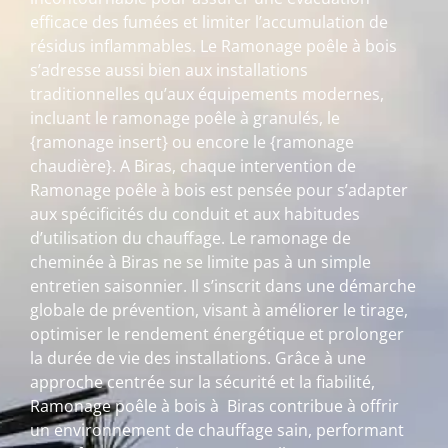
efficace des fumées et limiter l’accumulation de
résidus inflammables. Le Ramonage poêle à bois
s’adresse aussi bien aux installations
traditionnelles qu’aux équipements modernes,
incluant le ramonage poêle à granulés, le
{ramonage insert} ou encore le {ramonage
chaudière}. A Biras, chaque intervention de
Ramonage poêle à bois est pensée pour s’adapter
aux spécificités du conduit et aux habitudes
d’utilisation du chauffage. Le ramonage de
cheminée à Biras ne se limite pas à un simple
entretien saisonnier. Il s’inscrit dans une démarche
globale de prévention, visant à améliorer le tirage,
optimiser le rendement énergétique et prolonger
la durée de vie des installations. Grâce à une
approche centrée sur la sécurité et la fiabilité,
Ramonage poêle à bois à Biras contribue à offrir
un environnement de chauffage sain, performant