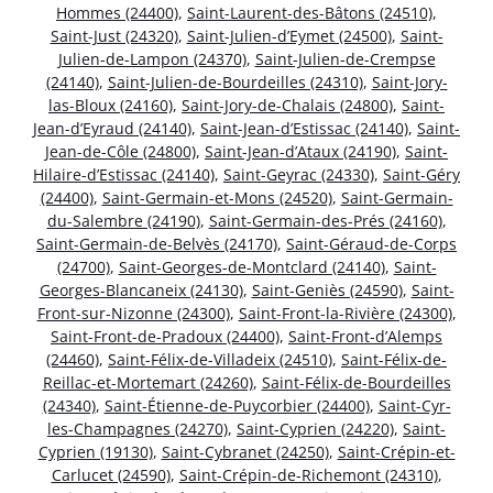
Hommes (24400)
,
Saint-Laurent-des-Bâtons (24510)
,
Saint-Just (24320)
,
Saint-Julien-d’Eymet (24500)
,
Saint-
Julien-de-Lampon (24370)
,
Saint-Julien-de-Crempse
(24140)
,
Saint-Julien-de-Bourdeilles (24310)
,
Saint-Jory-
las-Bloux (24160)
,
Saint-Jory-de-Chalais (24800)
,
Saint-
Jean-d’Eyraud (24140)
,
Saint-Jean-d’Estissac (24140)
,
Saint-
Jean-de-Côle (24800)
,
Saint-Jean-d’Ataux (24190)
,
Saint-
Hilaire-d’Estissac (24140)
,
Saint-Geyrac (24330)
,
Saint-Géry
(24400)
,
Saint-Germain-et-Mons (24520)
,
Saint-Germain-
du-Salembre (24190)
,
Saint-Germain-des-Prés (24160)
,
Saint-Germain-de-Belvès (24170)
,
Saint-Géraud-de-Corps
(24700)
,
Saint-Georges-de-Montclard (24140)
,
Saint-
Georges-Blancaneix (24130)
,
Saint-Geniès (24590)
,
Saint-
Front-sur-Nizonne (24300)
,
Saint-Front-la-Rivière (24300)
,
Saint-Front-de-Pradoux (24400)
,
Saint-Front-d’Alemps
(24460)
,
Saint-Félix-de-Villadeix (24510)
,
Saint-Félix-de-
Reillac-et-Mortemart (24260)
,
Saint-Félix-de-Bourdeilles
(24340)
,
Saint-Étienne-de-Puycorbier (24400)
,
Saint-Cyr-
les-Champagnes (24270)
,
Saint-Cyprien (24220)
,
Saint-
Cyprien (19130)
,
Saint-Cybranet (24250)
,
Saint-Crépin-et-
Carlucet (24590)
,
Saint-Crépin-de-Richemont (24310)
,