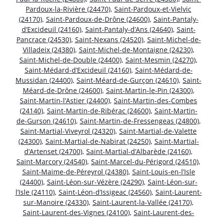
Pardoux-la-Rivière (24470)
,
Saint-Pardoux-et-Vielvic
(24170)
,
Saint-Pardoux-de-Drône (24600)
,
Saint-Pantaly-
d’Excideuil (24160)
,
Saint-Pantaly-d’Ans (24640)
,
Saint-
Pancrace (24530)
,
Saint-Nexans (24520)
,
Saint-Michel-de-
Villadeix (24380)
,
Saint-Michel-de-Montaigne (24230)
,
Saint-Michel-de-Double (24400)
,
Saint-Mesmin (24270)
,
Saint-Médard-d’Excideuil (24160)
,
Saint-Médard-de-
Mussidan (24400)
,
Saint-Méard-de-Gurçon (24610)
,
Saint-
Méard-de-Drône (24600)
,
Saint-Martin-le-Pin (24300)
,
Saint-Martin-l’Astier (24400)
,
Saint-Martin-des-Combes
(24140)
,
Saint-Martin-de-Ribérac (24600)
,
Saint-Martin-
de-Gurson (24610)
,
Saint-Martin-de-Fressengeas (24800)
,
Saint-Martial-Viveyrol (24320)
,
Saint-Martial-de-Valette
(24300)
,
Saint-Martial-de-Nabirat (24250)
,
Saint-Martial-
d’Artenset (24700)
,
Saint-Martial-d’Albarède (24160)
,
Saint-Marcory (24540)
,
Saint-Marcel-du-Périgord (24510)
,
Saint-Maime-de-Péreyrol (24380)
,
Saint-Louis-en-l’Isle
(24400)
,
Saint-Léon-sur-Vézère (24290)
,
Saint-Léon-sur-
l’Isle (24110)
,
Saint-Léon-d’Issigeac (24560)
,
Saint-Laurent-
sur-Manoire (24330)
,
Saint-Laurent-la-Vallée (24170)
,
Saint-Laurent-des-Vignes (24100)
,
Saint-Laurent-des-