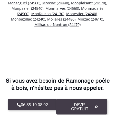
Monsaguel (24560)
,
Monsac (24440)
,
Monplaisant (24170)
,
Monpazier (24540)
,
Monmarvès (24560)
,
Monmadalès
(24560)
,
Monfaucon (24130)
,
Monestier (24240)
,
Monbazillac (24240)
,
Molières (24480)
,
Minzac (24610)
,
Milhac-de-Nontron (24470)
Si vous avez besoin de Ramonage poêle
à bois, n'hésitez pas à nous appeler.
06.85.19.08.92
DEVIS
GRATUIT