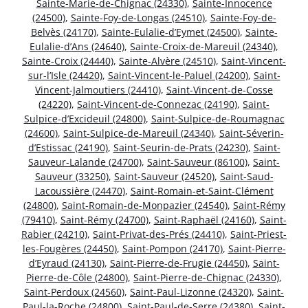
Sainte-Marie-de-Chignac (24330)
,
Sainte-Innocence
(24500)
,
Sainte-Foy-de-Longas (24510)
,
Sainte-Foy-de-
Belvès (24170)
,
Sainte-Eulalie-d’Eymet (24500)
,
Sainte-
Eulalie-d’Ans (24640)
,
Sainte-Croix-de-Mareuil (24340)
,
Sainte-Croix (24440)
,
Sainte-Alvère (24510)
,
Saint-Vincent-
sur-l’Isle (24420)
,
Saint-Vincent-le-Paluel (24200)
,
Saint-
Vincent-Jalmoutiers (24410)
,
Saint-Vincent-de-Cosse
(24220)
,
Saint-Vincent-de-Connezac (24190)
,
Saint-
Sulpice-d’Excideuil (24800)
,
Saint-Sulpice-de-Roumagnac
(24600)
,
Saint-Sulpice-de-Mareuil (24340)
,
Saint-Séverin-
d’Estissac (24190)
,
Saint-Seurin-de-Prats (24230)
,
Saint-
Sauveur-Lalande (24700)
,
Saint-Sauveur (86100)
,
Saint-
Sauveur (33250)
,
Saint-Sauveur (24520)
,
Saint-Saud-
Lacoussière (24470)
,
Saint-Romain-et-Saint-Clément
(24800)
,
Saint-Romain-de-Monpazier (24540)
,
Saint-Rémy
(79410)
,
Saint-Rémy (24700)
,
Saint-Raphaël (24160)
,
Saint-
Rabier (24210)
,
Saint-Privat-des-Prés (24410)
,
Saint-Priest-
les-Fougères (24450)
,
Saint-Pompon (24170)
,
Saint-Pierre-
d’Eyraud (24130)
,
Saint-Pierre-de-Frugie (24450)
,
Saint-
Pierre-de-Côle (24800)
,
Saint-Pierre-de-Chignac (24330)
,
Saint-Perdoux (24560)
,
Saint-Paul-Lizonne (24320)
,
Saint-
Paul-la-Roche (24800)
,
Saint-Paul-de-Serre (24380)
,
Saint-