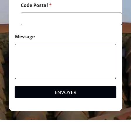
d
Code Postal
*
e
Message
ENVOYER