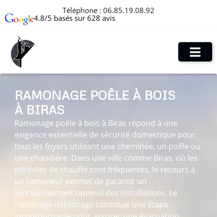
Téléphone :
06.85.19.08.92
4.8/5 basés sur 628 avis
RAMONAGE POÊLE À BOIS
À BIRAS
Ramonage poêle à bois à Biras répond à une
exigence essentielle de sécurité domestique pour
tous les foyers utilisant une cheminée, un poêle ou
une chaudière. Dans une ville comme Biras, où les
périodes de chauffe sont fréquentes, le recours à
un ramoneur permet de garantir un
fonctionnement optimal des installations. Le
ramonage débistrage constitue une étape
incontournable pour assurer une évacuation