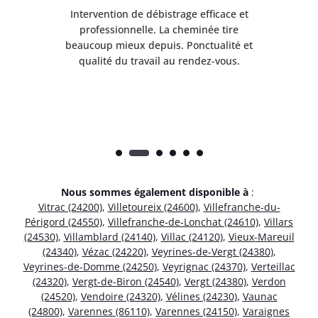
il
Intervention de débistrage efficace et
Ra
professionnelle. La cheminée tire
ri
e
beaucoup mieux depuis. Ponctualité et
ap
.
qualité du travail au rendez-vous.
Nous sommes également disponible à
:
Vitrac (24200)
,
Villetoureix (24600)
,
Villefranche-du-
Périgord (24550)
,
Villefranche-de-Lonchat (24610)
,
Villars
(24530)
,
Villamblard (24140)
,
Villac (24120)
,
Vieux-Mareuil
(24340)
,
Vézac (24220)
,
Veyrines-de-Vergt (24380)
,
Veyrines-de-Domme (24250)
,
Veyrignac (24370)
,
Verteillac
(24320)
,
Vergt-de-Biron (24540)
,
Vergt (24380)
,
Verdon
(24520)
,
Vendoire (24320)
,
Vélines (24230)
,
Vaunac
(24800)
,
Varennes (86110)
,
Varennes (24150)
,
Varaignes