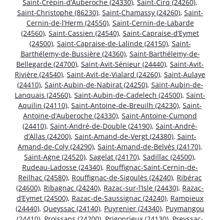
Saint-Crépin-d’Auberoche (24330)
,
Saint-Cirq (24260)
,
Saint-Christophe (86230)
,
Saint-Chamassy (24260)
,
Saint-
Cernin-de-l’Herm (24550)
,
Saint-Cernin-de-Labarde
(24560)
,
Saint-Cassien (24540)
,
Saint-Capraise-d’Eymet
(24500)
,
Saint-Capraise-de-Lalinde (24150)
,
Saint-
Barthélemy-de-Bussière (24360)
,
Saint-Barthélemy-de-
Bellegarde (24700)
,
Saint-Avit-Sénieur (24440)
,
Saint-Avit-
Rivière (24540)
,
Saint-Avit-de-Vialard (24260)
,
Saint-Aulaye
(24410)
,
Saint-Aubin-de-Nabirat (24250)
,
Saint-Aubin-de-
Lanquais (24560)
,
Saint-Aubin-de-Cadelech (24500)
,
Saint-
Aquilin (24110)
,
Saint-Antoine-de-Breuilh (24230)
,
Saint-
Antoine-d’Auberoche (24330)
,
Saint-Antoine-Cumond
(24410)
,
Saint-André-de-Double (24190)
,
Saint-André-
d’Allas (24200)
,
Saint-Amand-de-Vergt (24380)
,
Saint-
Amand-de-Coly (24290)
,
Saint-Amand-de-Belvès (24170)
,
Saint-Agne (24520)
,
Sagelat (24170)
,
Sadillac (24500)
,
Rudeau-Ladosse (24340)
,
Rouffignac-Saint-Cernin-de-
Reilhac (24580)
,
Rouffignac-de-Sigoulès (24240)
,
Ribérac
(24600)
,
Ribagnac (24240)
,
Razac-sur-l’Isle (24430)
,
Razac-
d’Eymet (24500)
,
Razac-de-Saussignac (24240)
,
Rampieux
(24440)
,
Queyssac (24140)
,
Puyrenier (24340)
,
Puymangou
(24410)
,
Proissans (24200)
,
Prigonrieux (24130)
,
Preyssac-