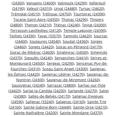
(24360)
,
Vanxains (24600)
,
Valojoulx (24290)
,
Vallereuil
(24190)
,
Valeuil (24310)
,
Urval (24480)
,
Tursac (24620)
,
Trémolat (24510)
,
Trélissac (24750)
,
Tourtoirac (24390)
,
Tocane-Saint-Apre (24350)
,
Thonac (24290)
,
Thiviers
(24800)
,
Thenon (24210)
,
Thénac (24240)
,
Teyjat (24300)
,
Terrasson-Lavilledieu (24120)
,
Temple-Laguyon (24390)
,
Teillots (24390)
,
Tayac (33570)
,
Tamniès (24620)
,
Sourzac
(24400)
,
Soulaures (24540)
,
Soudat (24360)
,
Sorges
(24460)
,
Sorges (24420)
,
Siorac-en-Périgord (24170)
,
Siorac-de-Ribérac (24600)
,
Singleyrac (24500)
,
Simeyrols
(24370)
,
Sigoulès (24240)
,
Servanches (24410)
,
Serres-et-
Montguyard (24500)
,
Sergeac (24290)
,
Sencenac-Puy-de-
Fourches (24310)
,
Sceau-Saint-Angel (24300)
,
Savignac-
les-Églises (24420)
,
Savignac-Lédrier (24270)
,
Savignac-de-
Nontron (24300)
,
Savignac-de-Miremont (24260)
,
Saussignac (24240)
,
Sarrazac (24800)
,
Sarliac-sur-l’Isle
(24420)
,
Sarlat-la-Canéda (24200)
,
Sarlande (24270)
,
Salon
(24380)
,
Salles-de-Belvès (24170)
,
Salignac-Eyvigues
(24590)
,
Salignac (33240)
,
Salagnac (24160)
,
Sainte-Trie
(24160)
,
Sainte-Sabine-Born (24440)
,
Sainte-Orse (24210)
,
Sainte-Nathalène (24200)
,
Sainte-Mondane (24370)
,