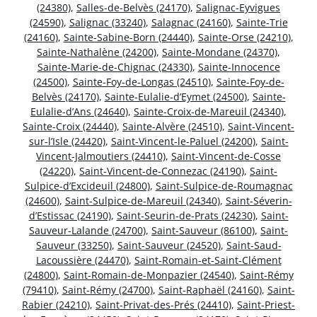
(24380)
,
Salles-de-Belvès (24170)
,
Salignac-Eyvigues
(24590)
,
Salignac (33240)
,
Salagnac (24160)
,
Sainte-Trie
(24160)
,
Sainte-Sabine-Born (24440)
,
Sainte-Orse (24210)
,
Sainte-Nathalène (24200)
,
Sainte-Mondane (24370)
,
Sainte-Marie-de-Chignac (24330)
,
Sainte-Innocence
(24500)
,
Sainte-Foy-de-Longas (24510)
,
Sainte-Foy-de-
Belvès (24170)
,
Sainte-Eulalie-d’Eymet (24500)
,
Sainte-
Eulalie-d’Ans (24640)
,
Sainte-Croix-de-Mareuil (24340)
,
Sainte-Croix (24440)
,
Sainte-Alvère (24510)
,
Saint-Vincent-
sur-l’Isle (24420)
,
Saint-Vincent-le-Paluel (24200)
,
Saint-
Vincent-Jalmoutiers (24410)
,
Saint-Vincent-de-Cosse
(24220)
,
Saint-Vincent-de-Connezac (24190)
,
Saint-
Sulpice-d’Excideuil (24800)
,
Saint-Sulpice-de-Roumagnac
(24600)
,
Saint-Sulpice-de-Mareuil (24340)
,
Saint-Séverin-
d’Estissac (24190)
,
Saint-Seurin-de-Prats (24230)
,
Saint-
Sauveur-Lalande (24700)
,
Saint-Sauveur (86100)
,
Saint-
Sauveur (33250)
,
Saint-Sauveur (24520)
,
Saint-Saud-
Lacoussière (24470)
,
Saint-Romain-et-Saint-Clément
(24800)
,
Saint-Romain-de-Monpazier (24540)
,
Saint-Rémy
(79410)
,
Saint-Rémy (24700)
,
Saint-Raphaël (24160)
,
Saint-
Rabier (24210)
,
Saint-Privat-des-Prés (24410)
,
Saint-Priest-