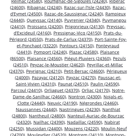
Reilhac (24580)
,
Rouffignac-de-Sigoulès (24240)
,
Ribérac
(24600)
,
Ribagnac (24240)
,
Razac-sur-l’Isle (24430)
,
Razac-
d’Eymet (24500)
,
Razac-de-Saussignac (24240)
,
Rampieux
(24440)
,
Queyssac (24140)
,
Puyrenier (24340)
,
Puymangou
(24410)
,
Proissans (24200)
,
Prigonrieux (24130)
,
Preyssac-
d’Excideuil (24160)
,
Pressignac-Vicq (24150)
,
Prats-du-
Périgord (24550)
,
Prats-de-Carlux (24370)
,
Port-Sainte-Foy-
et-Ponchapt (33220)
,
Pontours (24150)
,
Ponteyraud
(24410)
,
Pomport (24240)
,
Plazac (24580)
,
Plaisance
(86500)
,
Plaisance (24560)
,
Piégut-Pluviers (24360)
,
Pezuls
(24510)
,
Peyzac-le-Moustier (24620)
,
Peyrillac-et-Millac
(24370)
,
Peyrignac (24210)
,
Petit-Bersac (24600)
,
Périgueux
(24000)
,
Pazayac (24120)
,
Payzac (24270)
,
Paussac-et-
Saint-Vivien (24310)
,
Paunat (24510)
,
Paulin (24590)
,
Parcoul (24410)
,
Orliaguet (24370)
,
Orliac (24170)
,
Notre-
Dame-de-Sanilhac (24660)
,
Nontron (24300)
,
Nojals-et-
Clotte (24440)
,
Neuvic (24190)
,
Négrondes (24460)
,
Naussannes (24440)
,
Nastringues (24230)
,
Nanthiat
(24800)
,
Nantheuil (24800)
,
Nanteuil-Auriac-de-Bourzac
(24320)
,
Nailhac (24390)
,
Nadaillac (24590)
,
Nabirat
(24250)
,
Mussidan (24400)
,
Mouzens (24220)
,
Moulin-Neuf
(24700)
,
Mouleydier (24520)
,
Montrem (24110)
,
Montpon-