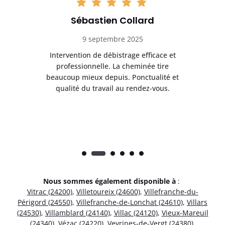
Sébastien Collard
9 septembre 2025
il
Intervention de débistrage efficace et
Ra
professionnelle. La cheminée tire
ri
e
beaucoup mieux depuis. Ponctualité et
ap
.
qualité du travail au rendez-vous.
Nous sommes également disponible à
:
Vitrac (24200)
,
Villetoureix (24600)
,
Villefranche-du-
Périgord (24550)
,
Villefranche-de-Lonchat (24610)
,
Villars
(24530)
,
Villamblard (24140)
,
Villac (24120)
,
Vieux-Mareuil
(24340)
,
Vézac (24220)
,
Veyrines-de-Vergt (24380)
,