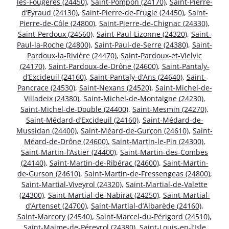
les-Fougères (24450)
,
Saint-Pompon (24170)
,
Saint-Pierre-
d’Eyraud (24130)
,
Saint-Pierre-de-Frugie (24450)
,
Saint-
Pierre-de-Côle (24800)
,
Saint-Pierre-de-Chignac (24330)
,
Saint-Perdoux (24560)
,
Saint-Paul-Lizonne (24320)
,
Saint-
Paul-la-Roche (24800)
,
Saint-Paul-de-Serre (24380)
,
Saint-
Pardoux-la-Rivière (24470)
,
Saint-Pardoux-et-Vielvic
(24170)
,
Saint-Pardoux-de-Drône (24600)
,
Saint-Pantaly-
d’Excideuil (24160)
,
Saint-Pantaly-d’Ans (24640)
,
Saint-
Pancrace (24530)
,
Saint-Nexans (24520)
,
Saint-Michel-de-
Villadeix (24380)
,
Saint-Michel-de-Montaigne (24230)
,
Saint-Michel-de-Double (24400)
,
Saint-Mesmin (24270)
,
Saint-Médard-d’Excideuil (24160)
,
Saint-Médard-de-
Mussidan (24400)
,
Saint-Méard-de-Gurçon (24610)
,
Saint-
Méard-de-Drône (24600)
,
Saint-Martin-le-Pin (24300)
,
Saint-Martin-l’Astier (24400)
,
Saint-Martin-des-Combes
(24140)
,
Saint-Martin-de-Ribérac (24600)
,
Saint-Martin-
de-Gurson (24610)
,
Saint-Martin-de-Fressengeas (24800)
,
Saint-Martial-Viveyrol (24320)
,
Saint-Martial-de-Valette
(24300)
,
Saint-Martial-de-Nabirat (24250)
,
Saint-Martial-
d’Artenset (24700)
,
Saint-Martial-d’Albarède (24160)
,
Saint-Marcory (24540)
,
Saint-Marcel-du-Périgord (24510)
,
Saint-Maime-de-Péreyrol (24380)
,
Saint-Louis-en-l’Isle