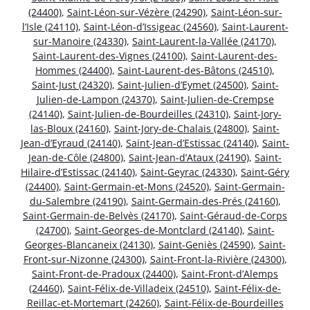
(24400)
,
Saint-Léon-sur-Vézère (24290)
,
Saint-Léon-sur-
l’Isle (24110)
,
Saint-Léon-d’Issigeac (24560)
,
Saint-Laurent-
sur-Manoire (24330)
,
Saint-Laurent-la-Vallée (24170)
,
Saint-Laurent-des-Vignes (24100)
,
Saint-Laurent-des-
Hommes (24400)
,
Saint-Laurent-des-Bâtons (24510)
,
Saint-Just (24320)
,
Saint-Julien-d’Eymet (24500)
,
Saint-
Julien-de-Lampon (24370)
,
Saint-Julien-de-Crempse
(24140)
,
Saint-Julien-de-Bourdeilles (24310)
,
Saint-Jory-
las-Bloux (24160)
,
Saint-Jory-de-Chalais (24800)
,
Saint-
Jean-d’Eyraud (24140)
,
Saint-Jean-d’Estissac (24140)
,
Saint-
Jean-de-Côle (24800)
,
Saint-Jean-d’Ataux (24190)
,
Saint-
Hilaire-d’Estissac (24140)
,
Saint-Geyrac (24330)
,
Saint-Géry
(24400)
,
Saint-Germain-et-Mons (24520)
,
Saint-Germain-
du-Salembre (24190)
,
Saint-Germain-des-Prés (24160)
,
Saint-Germain-de-Belvès (24170)
,
Saint-Géraud-de-Corps
(24700)
,
Saint-Georges-de-Montclard (24140)
,
Saint-
Georges-Blancaneix (24130)
,
Saint-Geniès (24590)
,
Saint-
Front-sur-Nizonne (24300)
,
Saint-Front-la-Rivière (24300)
,
Saint-Front-de-Pradoux (24400)
,
Saint-Front-d’Alemps
(24460)
,
Saint-Félix-de-Villadeix (24510)
,
Saint-Félix-de-
Reillac-et-Mortemart (24260)
,
Saint-Félix-de-Bourdeilles