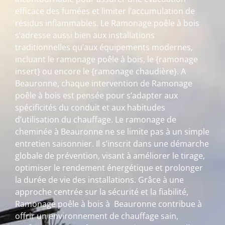
efficace des fumées et limiter l’accumulation de
résidus inflammables. Le Ramonage poêle à bois
s’adresse aussi bien aux installations
traditionnelles qu’aux équipements modernes,
incluant le ramonage poêle à bois, le {ramonage
insert} ou encore le {ramonage chaudière}. A
Beauronne, chaque intervention de Ramonage
poêle à bois est pensée pour s’adapter aux
spécificités du conduit et aux habitudes
d’utilisation du chauffage. Le ramonage de
cheminée à Beauronne ne se limite pas à un simple
entretien saisonnier. Il s’inscrit dans une démarche
globale de prévention, visant à améliorer le tirage,
optimiser le rendement énergétique et prolonger
la durée de vie des installations. Grâce à une
approche centrée sur la sécurité et la fiabilité,
Ramonage poêle à bois à Beauronne contribue à
offrir un environnement de chauffage sain,