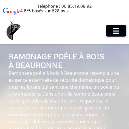
Téléphone :
06.85.19.08.92
4.8/5 basés sur 628 avis
RAMONAGE POÊLE À BOIS
À BEAURONNE
Ramonage poêle à bois à Beauronne répond à une
exigence essentielle de sécurité domestique pour
tous les foyers utilisant une cheminée, un poêle ou
une chaudière. Dans une ville comme Beauronne,
où les périodes de chauffe sont fréquentes, le
recours à un ramoneur permet de garantir un
fonctionnement optimal des installations. Le
ramonage débistrage constitue une étape
incontournable pour assurer une évacuation