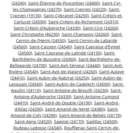
(24340)
,
Saint-Étienne-de-Puycorbier (24400)
,
Saint-Cyr-
les-Champagnes (24270)
,
Saint-Cyprien (24220)
,
Saint-
Cyprien (19130)
,
Saint-Cybranet (24250)
,
Saint-Crépin-et-
Carlucet (24590)
,
Saint-Crépin-de-Richemont (24310)
,
Saint-Crépin-d’Auberoche (24330)
,
Saint-Cirq (24260)
,
Saint-Christophe (86230)
,
Saint-Chamassy (24260)
,
Saint-
Cernin-de-l’Herm (24550)
,
Saint-Cernin-de-Labarde
(24560)
,
Saint-Cassien (24540)
,
Saint-Capraise-d’Eymet
(24500)
,
Saint-Capraise-de-Lalinde (24150)
,
Saint-
Barthélemy-de-Bussière (24360)
,
Saint-Barthélemy-de-
Bellegarde (24700)
,
Saint-Avit-Sénieur (24440)
,
Saint-Avit-
Rivière (24540)
,
Saint-Avit-de-Vialard (24260)
,
Saint-Aulaye
(24410)
,
Saint-Aubin-de-Nabirat (24250)
,
Saint-Aubin-de-
Lanquais (24560)
,
Saint-Aubin-de-Cadelech (24500)
,
Saint-
Aquilin (24110)
,
Saint-Antoine-de-Breuilh (24230)
,
Saint-
Antoine-d’Auberoche (24330)
,
Saint-Antoine-Cumond
(24410)
,
Saint-André-de-Double (24190)
,
Saint-André-
d’Allas (24200)
,
Saint-Amand-de-Vergt (24380)
,
Saint-
Amand-de-Coly (24290)
,
Saint-Amand-de-Belvès (24170)
,
Saint-Agne (24520)
,
Sagelat (24170)
,
Sadillac (24500)
,
Rudeau-Ladosse (24340)
,
Rouffignac-Saint-Cernin-de-