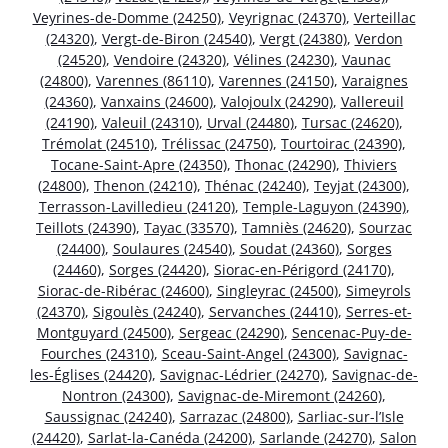
Veyrines-de-Domme (24250)
,
Veyrignac (24370)
,
Verteillac
(24320)
,
Vergt-de-Biron (24540)
,
Vergt (24380)
,
Verdon
(24520)
,
Vendoire (24320)
,
Vélines (24230)
,
Vaunac
(24800)
,
Varennes (86110)
,
Varennes (24150)
,
Varaignes
(24360)
,
Vanxains (24600)
,
Valojoulx (24290)
,
Vallereuil
(24190)
,
Valeuil (24310)
,
Urval (24480)
,
Tursac (24620)
,
Trémolat (24510)
,
Trélissac (24750)
,
Tourtoirac (24390)
,
Tocane-Saint-Apre (24350)
,
Thonac (24290)
,
Thiviers
(24800)
,
Thenon (24210)
,
Thénac (24240)
,
Teyjat (24300)
,
Terrasson-Lavilledieu (24120)
,
Temple-Laguyon (24390)
,
Teillots (24390)
,
Tayac (33570)
,
Tamniès (24620)
,
Sourzac
(24400)
,
Soulaures (24540)
,
Soudat (24360)
,
Sorges
(24460)
,
Sorges (24420)
,
Siorac-en-Périgord (24170)
,
Siorac-de-Ribérac (24600)
,
Singleyrac (24500)
,
Simeyrols
(24370)
,
Sigoulès (24240)
,
Servanches (24410)
,
Serres-et-
Montguyard (24500)
,
Sergeac (24290)
,
Sencenac-Puy-de-
Fourches (24310)
,
Sceau-Saint-Angel (24300)
,
Savignac-
les-Églises (24420)
,
Savignac-Lédrier (24270)
,
Savignac-de-
Nontron (24300)
,
Savignac-de-Miremont (24260)
,
Saussignac (24240)
,
Sarrazac (24800)
,
Sarliac-sur-l’Isle
(24420)
,
Sarlat-la-Canéda (24200)
,
Sarlande (24270)
,
Salon