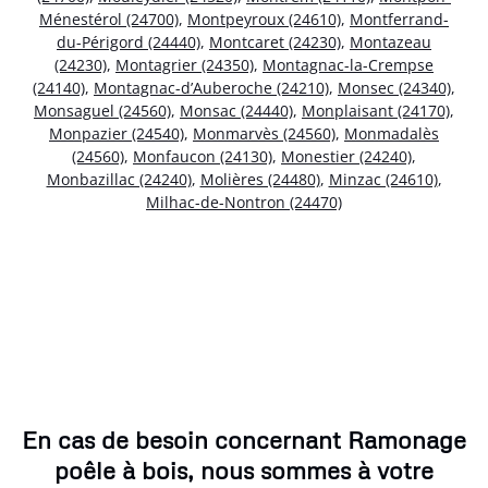
Ménestérol (24700)
,
Montpeyroux (24610)
,
Montferrand-
du-Périgord (24440)
,
Montcaret (24230)
,
Montazeau
(24230)
,
Montagrier (24350)
,
Montagnac-la-Crempse
(24140)
,
Montagnac-d’Auberoche (24210)
,
Monsec (24340)
,
Monsaguel (24560)
,
Monsac (24440)
,
Monplaisant (24170)
,
Monpazier (24540)
,
Monmarvès (24560)
,
Monmadalès
(24560)
,
Monfaucon (24130)
,
Monestier (24240)
,
Monbazillac (24240)
,
Molières (24480)
,
Minzac (24610)
,
Milhac-de-Nontron (24470)
En cas de besoin concernant Ramonage
poêle à bois, nous sommes à votre