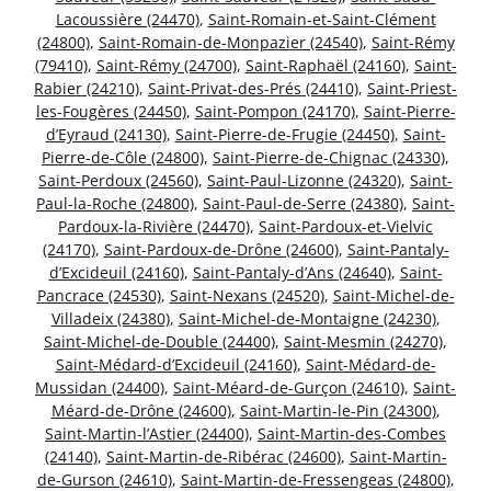
Lacoussière (24470)
,
Saint-Romain-et-Saint-Clément
(24800)
,
Saint-Romain-de-Monpazier (24540)
,
Saint-Rémy
(79410)
,
Saint-Rémy (24700)
,
Saint-Raphaël (24160)
,
Saint-
Rabier (24210)
,
Saint-Privat-des-Prés (24410)
,
Saint-Priest-
les-Fougères (24450)
,
Saint-Pompon (24170)
,
Saint-Pierre-
d’Eyraud (24130)
,
Saint-Pierre-de-Frugie (24450)
,
Saint-
Pierre-de-Côle (24800)
,
Saint-Pierre-de-Chignac (24330)
,
Saint-Perdoux (24560)
,
Saint-Paul-Lizonne (24320)
,
Saint-
Paul-la-Roche (24800)
,
Saint-Paul-de-Serre (24380)
,
Saint-
Pardoux-la-Rivière (24470)
,
Saint-Pardoux-et-Vielvic
(24170)
,
Saint-Pardoux-de-Drône (24600)
,
Saint-Pantaly-
d’Excideuil (24160)
,
Saint-Pantaly-d’Ans (24640)
,
Saint-
Pancrace (24530)
,
Saint-Nexans (24520)
,
Saint-Michel-de-
Villadeix (24380)
,
Saint-Michel-de-Montaigne (24230)
,
Saint-Michel-de-Double (24400)
,
Saint-Mesmin (24270)
,
Saint-Médard-d’Excideuil (24160)
,
Saint-Médard-de-
Mussidan (24400)
,
Saint-Méard-de-Gurçon (24610)
,
Saint-
Méard-de-Drône (24600)
,
Saint-Martin-le-Pin (24300)
,
Saint-Martin-l’Astier (24400)
,
Saint-Martin-des-Combes
(24140)
,
Saint-Martin-de-Ribérac (24600)
,
Saint-Martin-
de-Gurson (24610)
,
Saint-Martin-de-Fressengeas (24800)
,