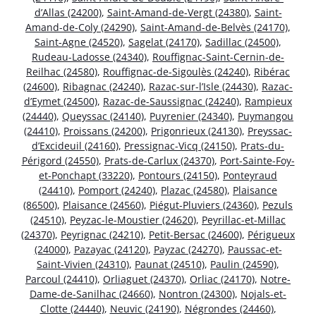
d’Allas (24200)
,
Saint-Amand-de-Vergt (24380)
,
Saint-
Amand-de-Coly (24290)
,
Saint-Amand-de-Belvès (24170)
,
Saint-Agne (24520)
,
Sagelat (24170)
,
Sadillac (24500)
,
Rudeau-Ladosse (24340)
,
Rouffignac-Saint-Cernin-de-
Reilhac (24580)
,
Rouffignac-de-Sigoulès (24240)
,
Ribérac
(24600)
,
Ribagnac (24240)
,
Razac-sur-l’Isle (24430)
,
Razac-
d’Eymet (24500)
,
Razac-de-Saussignac (24240)
,
Rampieux
(24440)
,
Queyssac (24140)
,
Puyrenier (24340)
,
Puymangou
(24410)
,
Proissans (24200)
,
Prigonrieux (24130)
,
Preyssac-
d’Excideuil (24160)
,
Pressignac-Vicq (24150)
,
Prats-du-
Périgord (24550)
,
Prats-de-Carlux (24370)
,
Port-Sainte-Foy-
et-Ponchapt (33220)
,
Pontours (24150)
,
Ponteyraud
(24410)
,
Pomport (24240)
,
Plazac (24580)
,
Plaisance
(86500)
,
Plaisance (24560)
,
Piégut-Pluviers (24360)
,
Pezuls
(24510)
,
Peyzac-le-Moustier (24620)
,
Peyrillac-et-Millac
(24370)
,
Peyrignac (24210)
,
Petit-Bersac (24600)
,
Périgueux
(24000)
,
Pazayac (24120)
,
Payzac (24270)
,
Paussac-et-
Saint-Vivien (24310)
,
Paunat (24510)
,
Paulin (24590)
,
Parcoul (24410)
,
Orliaguet (24370)
,
Orliac (24170)
,
Notre-
Dame-de-Sanilhac (24660)
,
Nontron (24300)
,
Nojals-et-
Clotte (24440)
,
Neuvic (24190)
,
Négrondes (24460)
,