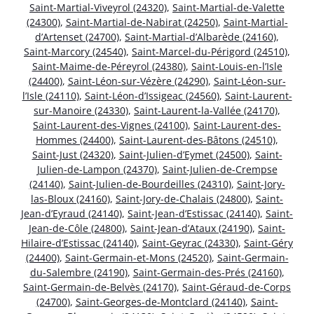
Saint-Martial-Viveyrol (24320)
,
Saint-Martial-de-Valette
(24300)
,
Saint-Martial-de-Nabirat (24250)
,
Saint-Martial-
d’Artenset (24700)
,
Saint-Martial-d’Albarède (24160)
,
Saint-Marcory (24540)
,
Saint-Marcel-du-Périgord (24510)
,
Saint-Maime-de-Péreyrol (24380)
,
Saint-Louis-en-l’Isle
(24400)
,
Saint-Léon-sur-Vézère (24290)
,
Saint-Léon-sur-
l’Isle (24110)
,
Saint-Léon-d’Issigeac (24560)
,
Saint-Laurent-
sur-Manoire (24330)
,
Saint-Laurent-la-Vallée (24170)
,
Saint-Laurent-des-Vignes (24100)
,
Saint-Laurent-des-
Hommes (24400)
,
Saint-Laurent-des-Bâtons (24510)
,
Saint-Just (24320)
,
Saint-Julien-d’Eymet (24500)
,
Saint-
Julien-de-Lampon (24370)
,
Saint-Julien-de-Crempse
(24140)
,
Saint-Julien-de-Bourdeilles (24310)
,
Saint-Jory-
las-Bloux (24160)
,
Saint-Jory-de-Chalais (24800)
,
Saint-
Jean-d’Eyraud (24140)
,
Saint-Jean-d’Estissac (24140)
,
Saint-
Jean-de-Côle (24800)
,
Saint-Jean-d’Ataux (24190)
,
Saint-
Hilaire-d’Estissac (24140)
,
Saint-Geyrac (24330)
,
Saint-Géry
(24400)
,
Saint-Germain-et-Mons (24520)
,
Saint-Germain-
du-Salembre (24190)
,
Saint-Germain-des-Prés (24160)
,
Saint-Germain-de-Belvès (24170)
,
Saint-Géraud-de-Corps
(24700)
,
Saint-Georges-de-Montclard (24140)
,
Saint-