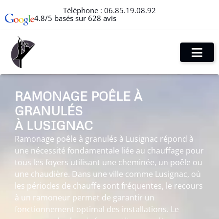
Téléphone :
06.85.19.08.92
4.8/5 basés sur 628 avis
RAMONAGE POÊLE À
GRANULÉS
À LUSIGNAC
Ramonage poêle à granulés à Lusignac répond à
une nécessité fondamentale liée au chauffage pour
tous les foyers utilisant une cheminée, un poêle ou
une chaudière. Dans une ville comme Lusignac, où
les périodes de chauffe sont fréquentes, le recours
à un ramoneur permet de garantir un
fonctionnement optimal des installations. Le