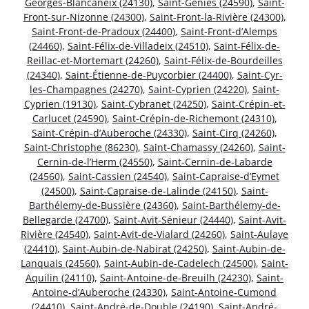
Georges-Blancaneix (24130)
,
Saint-Geniès (24590)
,
Saint-
Front-sur-Nizonne (24300)
,
Saint-Front-la-Rivière (24300)
,
Saint-Front-de-Pradoux (24400)
,
Saint-Front-d’Alemps
(24460)
,
Saint-Félix-de-Villadeix (24510)
,
Saint-Félix-de-
Reillac-et-Mortemart (24260)
,
Saint-Félix-de-Bourdeilles
(24340)
,
Saint-Étienne-de-Puycorbier (24400)
,
Saint-Cyr-
les-Champagnes (24270)
,
Saint-Cyprien (24220)
,
Saint-
Cyprien (19130)
,
Saint-Cybranet (24250)
,
Saint-Crépin-et-
Carlucet (24590)
,
Saint-Crépin-de-Richemont (24310)
,
Saint-Crépin-d’Auberoche (24330)
,
Saint-Cirq (24260)
,
Saint-Christophe (86230)
,
Saint-Chamassy (24260)
,
Saint-
Cernin-de-l’Herm (24550)
,
Saint-Cernin-de-Labarde
(24560)
,
Saint-Cassien (24540)
,
Saint-Capraise-d’Eymet
(24500)
,
Saint-Capraise-de-Lalinde (24150)
,
Saint-
Barthélemy-de-Bussière (24360)
,
Saint-Barthélemy-de-
Bellegarde (24700)
,
Saint-Avit-Sénieur (24440)
,
Saint-Avit-
Rivière (24540)
,
Saint-Avit-de-Vialard (24260)
,
Saint-Aulaye
(24410)
,
Saint-Aubin-de-Nabirat (24250)
,
Saint-Aubin-de-
Lanquais (24560)
,
Saint-Aubin-de-Cadelech (24500)
,
Saint-
Aquilin (24110)
,
Saint-Antoine-de-Breuilh (24230)
,
Saint-
Antoine-d’Auberoche (24330)
,
Saint-Antoine-Cumond
(24410)
,
Saint-André-de-Double (24190)
,
Saint-André-