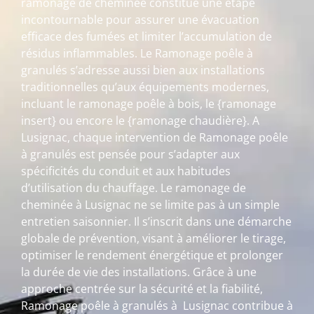
ramonage de cheminée constitue une étape
incontournable pour assurer une évacuation
efficace des fumées et limiter l’accumulation de
résidus inflammables. Le Ramonage poêle à
granulés s’adresse aussi bien aux installations
traditionnelles qu’aux équipements modernes,
incluant le ramonage poêle à bois, le {ramonage
insert} ou encore le {ramonage chaudière}. A
Lusignac, chaque intervention de Ramonage poêle
à granulés est pensée pour s’adapter aux
spécificités du conduit et aux habitudes
d’utilisation du chauffage. Le ramonage de
cheminée à Lusignac ne se limite pas à un simple
entretien saisonnier. Il s’inscrit dans une démarche
globale de prévention, visant à améliorer le tirage,
optimiser le rendement énergétique et prolonger
la durée de vie des installations. Grâce à une
approche centrée sur la sécurité et la fiabilité,
Ramonage poêle à granulés à Lusignac contribue à