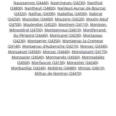
Naussannes (24440)
,
Nastringues (24230)
,
Nanthiat
(24800)
,
Nantheuil (24800)
,
Nanteuil-Auriac-de-Bourzac
(24320)
,
Nailhac (24390)
,
Nadaillac (24590)
,
Nabirat
(24250)
,
Mussidan (24400)
,
Mouzens (24220)
,
Moulin-Neuf
(24700)
,
Mouleydier (24520)
,
Montrem (24110)
,
Montpon-
Ménestérol (24700)
,
Montpeyroux (24610)
,
Montferrand-
du-Périgord (24440)
,
Montcaret (24230)
,
Montazeau
(24230)
,
Montagrier (24350)
,
Montagnac-la-Crempse
(24140)
,
Montagnac-d’Auberoche (24210)
,
Monsec (24340)
,
Monsaguel (24560)
,
Monsac (24440)
,
Monplaisant (24170)
,
Monpazier (24540)
,
Monmarvès (24560)
,
Monmadalès
(24560)
,
Monfaucon (24130)
,
Monestier (24240)
,
Monbazillac (24240)
,
Molières (24480)
,
Minzac (24610)
,
Milhac-de-Nontron (24470)