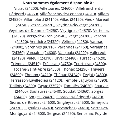
Nous sommes également disponible à
:
Vitrac (24200)
,
Villetoureix (24600)
,
Villefranche-du-
Périgord (24550)
,
Villefranche-de-Lonchat (24610)
,
Villars
(24530)
,
Villamblard (24140)
,
Villac (24120)
,
Vieux-Mareuil
(24340)
,
Vézac (24220)
,
Veyrines-de-Vergt (24380)
,
Veyrines-de-Domme (24250)
,
Veyrignac (24370)
,
Verteillac
(24320)
,
Vergt-de-Biron (24540)
,
Vergt (24380)
,
Verdon
(24520)
,
Vendoire (24320)
,
Vélines (24230)
,
Vaunac
(24800)
,
Varennes (86110)
,
Varennes (24150)
,
Varaignes
(24360)
,
Vanxains (24600)
,
Valojoulx (24290)
,
Vallereuil
(24190)
,
Valeuil (24310)
,
Urval (24480)
,
Tursac (24620)
,
Trémolat (24510)
,
Trélissac (24750)
,
Tourtoirac (24390)
,
Tocane-Saint-Apre (24350)
,
Thonac (24290)
,
Thiviers
(24800)
,
Thenon (24210)
,
Thénac (24240)
,
Teyjat (24300)
,
Terrasson-Lavilledieu (24120)
,
Temple-Laguyon (24390)
,
Teillots (24390)
,
Tayac (33570)
,
Tamniès (24620)
,
Sourzac
(24400)
,
Soulaures (24540)
,
Soudat (24360)
,
Sorges
(24460)
,
Sorges (24420)
,
Siorac-en-Périgord (24170)
,
Siorac-de-Ribérac (24600)
,
Singleyrac (24500)
,
Simeyrols
(24370)
,
Sigoulès (24240)
,
Servanches (24410)
,
Serres-et-
Montguyard (24500)
,
Sergeac (24290)
,
Sencenac-Puy-de-