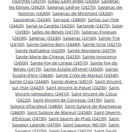
Fourches (24310)
,
Sceau-Saint-Angel (24300)
,
Savignac-
les-Églises (24420)
,
Savignac-Lédrier (24270)
,
Savignac-de-
Nontron (24300)
,
Savignac-de-Miremont (24260)
,
Saussignac (24240)
,
Sarrazac (24800)
,
Sarliac-sur-l’Isle
(24420)
,
Sarlat-la-Canéda (24200)
,
Sarlande (24270)
,
Salon
(24380)
,
Salles-de-Belvès (24170)
,
Salignac-Eyvigues
(24590)
,
Salignac (33240)
,
Salagnac (24160)
,
Sainte-Trie
(24160)
,
Sainte-Sabine-Born (24440)
,
Sainte-Orse (24210)
,
Sainte-Nathalène (24200)
,
Sainte-Mondane (24370)
,
Sainte-Marie-de-Chignac (24330)
,
Sainte-Innocence
(24500)
,
Sainte-Foy-de-Longas (24510)
,
Sainte-Foy-de-
Belvès (24170)
,
Sainte-Eulalie-d’Eymet (24500)
,
Sainte-
Eulalie-d’Ans (24640)
,
Sainte-Croix-de-Mareuil (24340)
,
Sainte-Croix (24440)
,
Sainte-Alvère (24510)
,
Saint-Vincent-
sur-l’Isle (24420)
,
Saint-Vincent-le-Paluel (24200)
,
Saint-
Vincent-Jalmoutiers (24410)
,
Saint-Vincent-de-Cosse
(24220)
,
Saint-Vincent-de-Connezac (24190)
,
Saint-
Sulpice-d’Excideuil (24800)
,
Saint-Sulpice-de-Roumagnac
(24600)
,
Saint-Sulpice-de-Mareuil (24340)
,
Saint-Séverin-
d’Estissac (24190)
,
Saint-Seurin-de-Prats (24230)
,
Saint-
Sauveur-Lalande (24700)
,
Saint-Sauveur (86100)
,
Saint-
Sauveur (33250)
,
Saint-Sauveur (24520)
,
Saint-Saud-