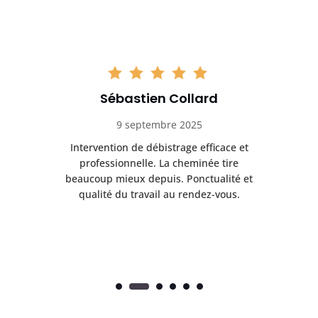
Sébastien Collard
9 septembre 2025
il
Intervention de débistrage efficace et
Ra
professionnelle. La cheminée tire
ri
e
beaucoup mieux depuis. Ponctualité et
ap
.
qualité du travail au rendez-vous.