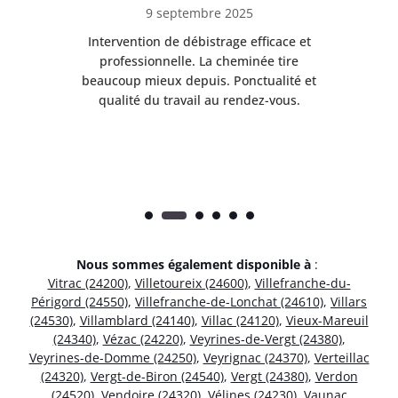
9 septembre 2025
il
Intervention de débistrage efficace et
Ra
professionnelle. La cheminée tire
ri
e
beaucoup mieux depuis. Ponctualité et
ap
.
qualité du travail au rendez-vous.
Nous sommes également disponible à
:
Vitrac (24200)
,
Villetoureix (24600)
,
Villefranche-du-
Périgord (24550)
,
Villefranche-de-Lonchat (24610)
,
Villars
(24530)
,
Villamblard (24140)
,
Villac (24120)
,
Vieux-Mareuil
(24340)
,
Vézac (24220)
,
Veyrines-de-Vergt (24380)
,
Veyrines-de-Domme (24250)
,
Veyrignac (24370)
,
Verteillac
(24320)
,
Vergt-de-Biron (24540)
,
Vergt (24380)
,
Verdon
(24520)
,
Vendoire (24320)
,
Vélines (24230)
,
Vaunac