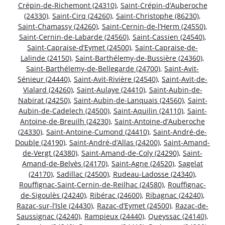
Crépin-de-Richemont (24310)
,
Saint-Crépin-d’Auberoche
(24330)
,
Saint-Cirq (24260)
,
Saint-Christophe (86230)
,
Saint-Chamassy (24260)
,
Saint-Cernin-de-l’Herm (24550)
,
Saint-Cernin-de-Labarde (24560)
,
Saint-Cassien (24540)
,
Saint-Capraise-d’Eymet (24500)
,
Saint-Capraise-de-
Lalinde (24150)
,
Saint-Barthélemy-de-Bussière (24360)
,
Saint-Barthélemy-de-Bellegarde (24700)
,
Saint-Avit-
Sénieur (24440)
,
Saint-Avit-Rivière (24540)
,
Saint-Avit-de-
Vialard (24260)
,
Saint-Aulaye (24410)
,
Saint-Aubin-de-
Nabirat (24250)
,
Saint-Aubin-de-Lanquais (24560)
,
Saint-
Aubin-de-Cadelech (24500)
,
Saint-Aquilin (24110)
,
Saint-
Antoine-de-Breuilh (24230)
,
Saint-Antoine-d’Auberoche
(24330)
,
Saint-Antoine-Cumond (24410)
,
Saint-André-de-
Double (24190)
,
Saint-André-d’Allas (24200)
,
Saint-Amand-
de-Vergt (24380)
,
Saint-Amand-de-Coly (24290)
,
Saint-
Amand-de-Belvès (24170)
,
Saint-Agne (24520)
,
Sagelat
(24170)
,
Sadillac (24500)
,
Rudeau-Ladosse (24340)
,
Rouffignac-Saint-Cernin-de-Reilhac (24580)
,
Rouffignac-
de-Sigoulès (24240)
,
Ribérac (24600)
,
Ribagnac (24240)
,
Razac-sur-l’Isle (24430)
,
Razac-d’Eymet (24500)
,
Razac-de-
Saussignac (24240)
,
Rampieux (24440)
,
Queyssac (24140)
,