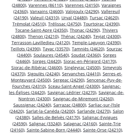
(24800)
,
Varennes (86110)
,
Varennes (24150)
,
Varaignes
(24360)
,
Vanxains (24600)
,
Valojoulx (24290)
,
Vallereuil
(24190)
,
Valeuil (24310)
,
Urval (24480)
,
Tursac (24620)
,
Trémolat (24510)
,
Trélissac (24750)
,
Tourtoirac (24390)
,
Tocane-Saint-Apre (24350)
,
Thonac (24290)
,
Thiviers
(24800)
,
Thenon (24210)
,
Thénac (24240)
,
Teyjat (24300)
,
Terrasson-Lavilledieu (24120)
,
Temple-Laguyon (24390)
,
Teillots (24390)
,
Tayac (33570)
,
Tamniès (24620)
,
Sourzac
(24400)
,
Soulaures (24540)
,
Soudat (24360)
,
Sorges
(24460)
,
Sorges (24420)
,
Siorac-en-Périgord (24170)
,
Siorac-de-Ribérac (24600)
,
Singleyrac (24500)
,
Simeyrols
(24370)
,
Sigoulès (24240)
,
Servanches (24410)
,
Serres-et-
Montguyard (24500)
,
Sergeac (24290)
,
Sencenac-Puy-de-
Fourches (24310)
,
Sceau-Saint-Angel (24300)
,
Savignac-
les-Églises (24420)
,
Savignac-Lédrier (24270)
,
Savignac-de-
Nontron (24300)
,
Savignac-de-Miremont (24260)
,
Saussignac (24240)
,
Sarrazac (24800)
,
Sarliac-sur-l’Isle
(24420)
,
Sarlat-la-Canéda (24200)
,
Sarlande (24270)
,
Salon
(24380)
,
Salles-de-Belvès (24170)
,
Salignac-Eyvigues
(24590)
,
Salignac (33240)
,
Salagnac (24160)
,
Sainte-Trie
(24160)
,
Sainte-Sabine-Born (24440)
,
Sainte-Orse (24210)
,