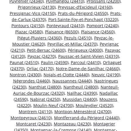
Puyrenier (24340)
,
Puymangou (24410)
,
Proissans (24200)
,
Prigonrieux (24130)
,
Preyssac-d’Excideuil (24160)
,
Pressignac-Vicq (24150)
,
Prats-du-Périgord (24550)
,
Prats-
de-Carlux (24370)
,
Port-Sainte-Foy-et-Ponchapt (33220)
,
Pontours (24150)
,
Ponteyraud (24410)
,
Pomport (24240)
,
Plazac (24580)
,
Plaisance (86500)
,
Plaisance (24560)
,
Piégut-Pluviers (24360)
,
Pezuls (24510)
,
Peyzac-le-
Moustier (24620)
,
Peyrillac-et-Millac (24370)
,
Peyrignac
(24210)
,
Petit-Bersac (24600)
,
Périgueux (24000)
,
Pazayac
(24120)
,
Payzac (24270)
,
Paussac-et-Saint-Vivien (24310)
,
Paunat (24510)
,
Paulin (24590)
,
Parcoul (24410)
,
Orliaguet
(24370)
,
Orliac (24170)
,
Notre-Dame-de-Sanilhac (24660)
,
Nontron (24300)
,
Nojals-et-Clotte (24440)
,
Neuvic (24190)
,
Négrondes (24460)
,
Naussannes (24440)
,
Nastringues
(24230)
,
Nanthiat (24800)
,
Nantheuil (24800)
,
Nanteuil-
Auriac-de-Bourzac (24320)
,
Nailhac (24390)
,
Nadaillac
(24590)
,
Nabirat (24250)
,
Mussidan (24400)
,
Mouzens
(24220)
,
Moulin-Neuf (24700)
,
Mouleydier (24520)
,
Montrem (24110)
,
Montpon-Ménestérol (24700)
,
Montpeyroux (24610)
,
Montferrand-du-Périgord (24440)
,
Montcaret (24230)
,
Montazeau (24230)
,
Montagrier
(24350)
,
Montagnac-la-Crempse (24140)
,
Montagnac-