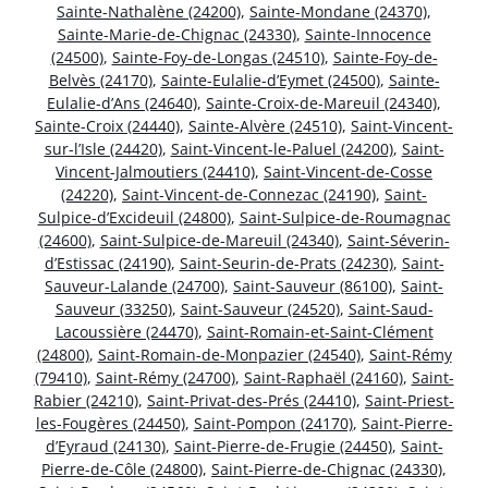
Sainte-Nathalène (24200)
,
Sainte-Mondane (24370)
,
Sainte-Marie-de-Chignac (24330)
,
Sainte-Innocence
(24500)
,
Sainte-Foy-de-Longas (24510)
,
Sainte-Foy-de-
Belvès (24170)
,
Sainte-Eulalie-d’Eymet (24500)
,
Sainte-
Eulalie-d’Ans (24640)
,
Sainte-Croix-de-Mareuil (24340)
,
Sainte-Croix (24440)
,
Sainte-Alvère (24510)
,
Saint-Vincent-
sur-l’Isle (24420)
,
Saint-Vincent-le-Paluel (24200)
,
Saint-
Vincent-Jalmoutiers (24410)
,
Saint-Vincent-de-Cosse
(24220)
,
Saint-Vincent-de-Connezac (24190)
,
Saint-
Sulpice-d’Excideuil (24800)
,
Saint-Sulpice-de-Roumagnac
(24600)
,
Saint-Sulpice-de-Mareuil (24340)
,
Saint-Séverin-
d’Estissac (24190)
,
Saint-Seurin-de-Prats (24230)
,
Saint-
Sauveur-Lalande (24700)
,
Saint-Sauveur (86100)
,
Saint-
Sauveur (33250)
,
Saint-Sauveur (24520)
,
Saint-Saud-
Lacoussière (24470)
,
Saint-Romain-et-Saint-Clément
(24800)
,
Saint-Romain-de-Monpazier (24540)
,
Saint-Rémy
(79410)
,
Saint-Rémy (24700)
,
Saint-Raphaël (24160)
,
Saint-
Rabier (24210)
,
Saint-Privat-des-Prés (24410)
,
Saint-Priest-
les-Fougères (24450)
,
Saint-Pompon (24170)
,
Saint-Pierre-
d’Eyraud (24130)
,
Saint-Pierre-de-Frugie (24450)
,
Saint-
Pierre-de-Côle (24800)
,
Saint-Pierre-de-Chignac (24330)
,