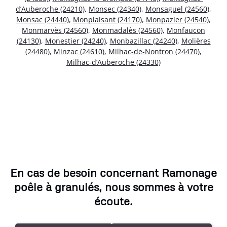
d’Auberoche (24210)
,
Monsec (24340)
,
Monsaguel (24560)
,
Monsac (24440)
,
Monplaisant (24170)
,
Monpazier (24540)
,
Monmarvès (24560)
,
Monmadalès (24560)
,
Monfaucon
(24130)
,
Monestier (24240)
,
Monbazillac (24240)
,
Molières
(24480)
,
Minzac (24610)
,
Milhac-de-Nontron (24470)
,
Milhac-d’Auberoche (24330)
En cas de besoin concernant Ramonage
poêle à granulés, nous sommes à votre
écoute.