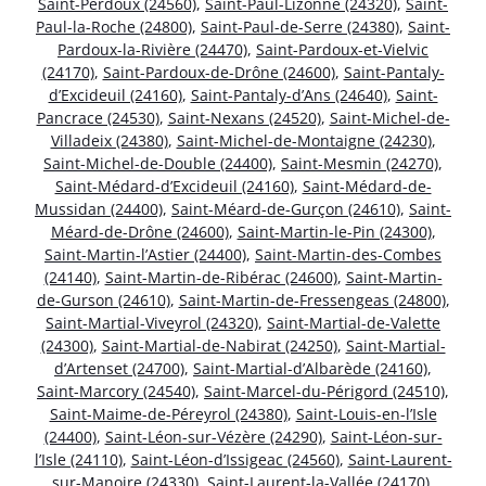
Saint-Perdoux (24560)
,
Saint-Paul-Lizonne (24320)
,
Saint-
Paul-la-Roche (24800)
,
Saint-Paul-de-Serre (24380)
,
Saint-
Pardoux-la-Rivière (24470)
,
Saint-Pardoux-et-Vielvic
(24170)
,
Saint-Pardoux-de-Drône (24600)
,
Saint-Pantaly-
d’Excideuil (24160)
,
Saint-Pantaly-d’Ans (24640)
,
Saint-
Pancrace (24530)
,
Saint-Nexans (24520)
,
Saint-Michel-de-
Villadeix (24380)
,
Saint-Michel-de-Montaigne (24230)
,
Saint-Michel-de-Double (24400)
,
Saint-Mesmin (24270)
,
Saint-Médard-d’Excideuil (24160)
,
Saint-Médard-de-
Mussidan (24400)
,
Saint-Méard-de-Gurçon (24610)
,
Saint-
Méard-de-Drône (24600)
,
Saint-Martin-le-Pin (24300)
,
Saint-Martin-l’Astier (24400)
,
Saint-Martin-des-Combes
(24140)
,
Saint-Martin-de-Ribérac (24600)
,
Saint-Martin-
de-Gurson (24610)
,
Saint-Martin-de-Fressengeas (24800)
,
Saint-Martial-Viveyrol (24320)
,
Saint-Martial-de-Valette
(24300)
,
Saint-Martial-de-Nabirat (24250)
,
Saint-Martial-
d’Artenset (24700)
,
Saint-Martial-d’Albarède (24160)
,
Saint-Marcory (24540)
,
Saint-Marcel-du-Périgord (24510)
,
Saint-Maime-de-Péreyrol (24380)
,
Saint-Louis-en-l’Isle
(24400)
,
Saint-Léon-sur-Vézère (24290)
,
Saint-Léon-sur-
l’Isle (24110)
,
Saint-Léon-d’Issigeac (24560)
,
Saint-Laurent-
sur-Manoire (24330)
,
Saint-Laurent-la-Vallée (24170)
,