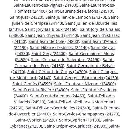
Saint-Laurent-des-Vignes (24100)
,
Saint-Laurent-des-
Hommes (24400)
,
Saint-Laurent-des-Bâtons (24510)
,
Saint-Just (24320)
,
Saint-Julien-de-Lampon (24370)
,
Saint-
Julien-de-Crempse (24140)
,
Saint-Julien-de-Bourdeilles
(24310)
,
Saint-Jory-las-Bloux (24160)
,
Saint-Jory-de-Chalais
(24800)
,
Saint-Jean-d’Eyraud (24140)
,
Saint-Jean-d’Estissac
(24140)
,
Saint-Jean-de-Côle (24800)
,
Saint-Jean-d’Ataux
(24190)
,
Saint-Hilaire-d’Estissac (24140)
,
Saint-Geyrac
(24330)
,
Saint-Géry (24400)
,
Saint-Germain-et-Mons
(24520)
,
Saint-Germain-du-Salembre (24190)
,
Saint-
Germain-des-Prés (24160)
,
Saint-Germain-de-Belvès
(24170)
,
Saint-Géraud-de-Corps (24700)
,
Saint-Georges-
de-Montclard (24140)
,
Saint-Georges-Blancaneix (24130)
,
Saint-Geniès (24590)
,
Saint-Front-sur-Nizonne (24300)
,
Saint-Front-la-Rivière (24300)
,
Saint-Front-de-Pradoux
(24400)
,
Saint-Front-d’Alemps (24460)
,
Saint-Félix-de-
Villadeix (24510)
,
Saint-Félix-de-Reillac-et-Mortemart
(24260)
,
Saint-Félix-de-Bourdeilles (24340)
,
Saint-Étienne-
de-Puycorbier (24400)
,
Saint-Cyr-les-Champagnes (24270)
,
Saint-Cyprien (24220)
,
Saint-Cyprien (19130)
,
Saint-
Cybranet (24250)
,
Saint-Crépin-et-Carlucet (24590)
,
Saint-