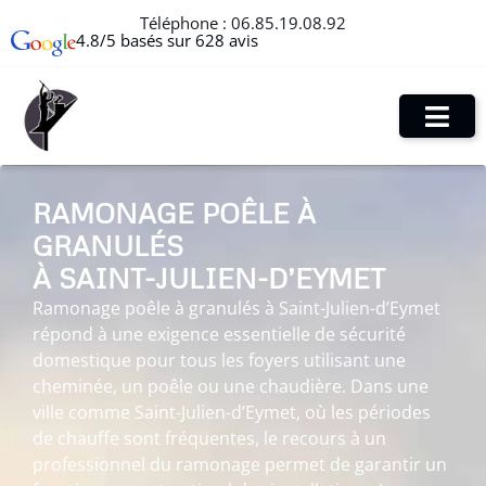
Téléphone :
06.85.19.08.92
4.8/5 basés sur 628 avis
RAMONAGE POÊLE À
GRANULÉS
À SAINT-JULIEN-D’EYMET
Ramonage poêle à granulés à Saint-Julien-d’Eymet
répond à une exigence essentielle de sécurité
domestique pour tous les foyers utilisant une
cheminée, un poêle ou une chaudière. Dans une
ville comme Saint-Julien-d’Eymet, où les périodes
de chauffe sont fréquentes, le recours à un
professionnel du ramonage permet de garantir un