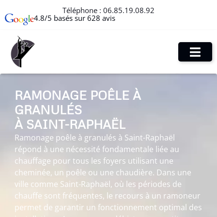
Téléphone :
06.85.19.08.92
4.8/5 basés sur 628 avis
RAMONAGE POÊLE À
GRANULÉS
À SAINT-RAPHAËL
Ramonage poêle à granulés à Saint-Raphaël
répond à une nécessité fondamentale liée au
chauffage pour tous les foyers utilisant une
cheminée, un poêle ou une chaudière. Dans une
ville comme Saint-Raphaël, où les périodes de
chauffe sont fréquentes, le recours à un ramoneur
permet de garantir un fonctionnement optimal des