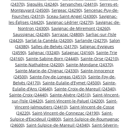
(24370)
,
Sigoulès (24240)
,
Servanches (24410)
,
Serres-et-
Montguyard (24500)
,
Sergeac (24290)
,
Sencenac-Puy-de-
Fourches (24310)
,
Sceau-Saint-Angel (24300)
,
Savignac-
les-Églises (24420)
,
Savignac-Lédrier (24270)
,
Savignac-de-
Nontron (24300)
,
Savignac-de-Miremont (24260)
,
Saussignac (24240)
,
Sarrazac (24800)
,
Sarliac-sur-l’Isle
(24420)
,
Sarlat-la-Canéda (24200)
,
Sarlande (24270)
,
Salon
(24380)
,
Salles-de-Belvès (24170)
,
Salignac-Eyvigues
(24590)
,
Salignac (33240)
,
Salagnac (24160)
,
Sainte-Trie
(24160)
,
Sainte-Sabine-Born (24440)
,
Sainte-Orse (24210)
,
Sainte-Nathalène (24200)
,
Sainte-Mondane (24370)
,
Sainte-Marie-de-Chignac (24330)
,
Sainte-Innocence
(24500)
,
Sainte-Foy-de-Longas (24510)
,
Sainte-Foy-de-
Belvès (24170)
,
Sainte-Eulalie-d’Eymet (24500)
,
Sainte-
Eulalie-d’Ans (24640)
,
Sainte-Croix-de-Mareuil (24340)
,
Sainte-Croix (24440)
,
Sainte-Alvère (24510)
,
Saint-Vincent-
sur-l’Isle (24420)
,
Saint-Vincent-le-Paluel (24200)
,
Saint-
Vincent-Jalmoutiers (24410)
,
Saint-Vincent-de-Cosse
(24220)
,
Saint-Vincent-de-Connezac (24190)
,
Saint-
Sulpice-d’Excideuil (24800)
,
Saint-Sulpice-de-Roumagnac
(24600)
,
Saint-Sulpice-de-Mareuil (24340)
,
Saint-Séverin-