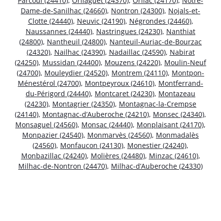
Parcoul (24410)
,
Orliaguet (24370)
,
Orliac (24170)
,
Notre-
Dame-de-Sanilhac (24660)
,
Nontron (24300)
,
Nojals-et-
Clotte (24440)
,
Neuvic (24190)
,
Négrondes (24460)
,
Naussannes (24440)
,
Nastringues (24230)
,
Nanthiat
(24800)
,
Nantheuil (24800)
,
Nanteuil-Auriac-de-Bourzac
(24320)
,
Nailhac (24390)
,
Nadaillac (24590)
,
Nabirat
(24250)
,
Mussidan (24400)
,
Mouzens (24220)
,
Moulin-Neuf
(24700)
,
Mouleydier (24520)
,
Montrem (24110)
,
Montpon-
Ménestérol (24700)
,
Montpeyroux (24610)
,
Montferrand-
du-Périgord (24440)
,
Montcaret (24230)
,
Montazeau
(24230)
,
Montagrier (24350)
,
Montagnac-la-Crempse
(24140)
,
Montagnac-d’Auberoche (24210)
,
Monsec (24340)
,
Monsaguel (24560)
,
Monsac (24440)
,
Monplaisant (24170)
,
Monpazier (24540)
,
Monmarvès (24560)
,
Monmadalès
(24560)
,
Monfaucon (24130)
,
Monestier (24240)
,
Monbazillac (24240)
,
Molières (24480)
,
Minzac (24610)
,
Milhac-de-Nontron (24470)
,
Milhac-d’Auberoche (24330)