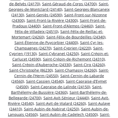
de-Belvès (24170)
,
Saint-Géraud-de-Corps (24700)
,
Saint-
Georges-de-Montclard (24140)
,
Saint-Georges-Blancaneix
(24130)
,
Saint-Geniès (24590)
,
Saint-Front-sur-Nizonne
(24300)
,
Saint-Front-la-Rivière (24300)
,
Saint-Front-de-
Pradoux (24400)
,
Saint-Front-d’Alemps (24460)
,
Saint-
Félix-de-Villadeix (24510)
,
Saint-Félix-de-Reillac-et-
Mortemart (24260)
,
Saint-Félix-de-Bourdeilles (24340)
,
Saint-Étienne-de-Puycorbier (24400)
,
Saint-Cyr-les-
Champagnes (24270)
,
Saint-Cyprien (24220)
,
Saint-
Cyprien (19130)
,
Saint-Cybranet (24250)
,
Saint-Crépin-et-
Carlucet (24590)
,
Saint-Crépin-de-Richemont (24310)
,
Saint-Crépin-d’Auberoche (24330)
,
Saint-Cirq (24260)
,
Saint-Christophe (86230)
,
Saint-Chamassy (24260)
,
Saint-
Cernin-de-l’Herm (24550)
,
Saint-Cernin-de-Labarde
(24560)
,
Saint-Cassien (24540)
,
Saint-Capraise-d’Eymet
(24500)
,
Saint-Capraise-de-Lalinde (24150)
,
Saint-
Barthélemy-de-Bussière (24360)
,
Saint-Barthélemy-de-
Bellegarde (24700)
,
Saint-Avit-Sénieur (24440)
,
Saint-Avit-
Rivière (24540)
,
Saint-Avit-de-Vialard (24260)
,
Saint-Aulaye
(24410)
,
Saint-Aubin-de-Nabirat (24250)
,
Saint-Aubin-de-
Lanquais (24560)
,
Saint-Aubin-de-Cadelech (24500)
,
Saint-