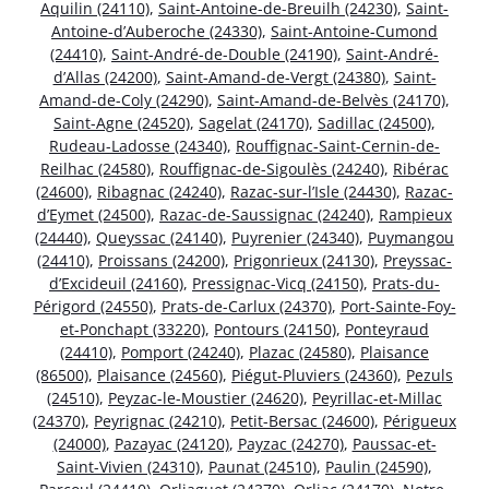
Aquilin (24110)
,
Saint-Antoine-de-Breuilh (24230)
,
Saint-
Antoine-d’Auberoche (24330)
,
Saint-Antoine-Cumond
(24410)
,
Saint-André-de-Double (24190)
,
Saint-André-
d’Allas (24200)
,
Saint-Amand-de-Vergt (24380)
,
Saint-
Amand-de-Coly (24290)
,
Saint-Amand-de-Belvès (24170)
,
Saint-Agne (24520)
,
Sagelat (24170)
,
Sadillac (24500)
,
Rudeau-Ladosse (24340)
,
Rouffignac-Saint-Cernin-de-
Reilhac (24580)
,
Rouffignac-de-Sigoulès (24240)
,
Ribérac
(24600)
,
Ribagnac (24240)
,
Razac-sur-l’Isle (24430)
,
Razac-
d’Eymet (24500)
,
Razac-de-Saussignac (24240)
,
Rampieux
(24440)
,
Queyssac (24140)
,
Puyrenier (24340)
,
Puymangou
(24410)
,
Proissans (24200)
,
Prigonrieux (24130)
,
Preyssac-
d’Excideuil (24160)
,
Pressignac-Vicq (24150)
,
Prats-du-
Périgord (24550)
,
Prats-de-Carlux (24370)
,
Port-Sainte-Foy-
et-Ponchapt (33220)
,
Pontours (24150)
,
Ponteyraud
(24410)
,
Pomport (24240)
,
Plazac (24580)
,
Plaisance
(86500)
,
Plaisance (24560)
,
Piégut-Pluviers (24360)
,
Pezuls
(24510)
,
Peyzac-le-Moustier (24620)
,
Peyrillac-et-Millac
(24370)
,
Peyrignac (24210)
,
Petit-Bersac (24600)
,
Périgueux
(24000)
,
Pazayac (24120)
,
Payzac (24270)
,
Paussac-et-
Saint-Vivien (24310)
,
Paunat (24510)
,
Paulin (24590)
,