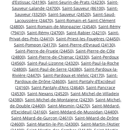
d’Estissac (24190)
,
Saint-Seurin-de-Prats (24230)
,
Saint-
Sauveur-Lalande (24700)
,
Saint-Sauveur (86100)
,
Saint-
Sauveur (33250)
,
Saint-Sauveur (24520)
,
Saint-Saud-
Lacoussière (24470)
,
Saint-Romain-et-Saint-Clément
(24800)
,
Saint-Romain-de-Monpazier (24540)
,
Saint-Rémy
(79410)
,
Saint-Rémy (24700)
,
Saint-Rabier (24210)
,
Saint-
Privat-des-Prés (24410)
,
Saint-Priest-les-Fougères (24450)
,
Saint-Pompon (24170)
,
Saint-Pierre-d’Eyraud (24130)
,
Saint-Pierre-de-Frugie (24450)
,
Saint-Pierre-de-Côle
(24800)
,
Saint-Pierre-de-Chignac (24330)
,
Saint-Perdoux
(24560)
,
Saint-Paul-Lizonne (24320)
,
Saint-Paul-la-Roche
(24800)
,
Saint-Paul-de-Serre (24380)
,
Saint-Pardoux-la-
Rivière (24470)
,
Saint-Pardoux-et-Vielvic (24170)
,
Saint-
Pardoux-de-Drône (24600)
,
Saint-Pantaly-d’Excideuil
(24160)
,
Saint-Pantaly-d’Ans (24640)
,
Saint-Pancrace
(24530)
,
Saint-Nexans (24520)
,
Saint-Michel-de-Villadeix
(24380)
,
Saint-Michel-de-Montaigne (24230)
,
Saint-Michel-
de-Double (24400)
,
Saint-Mesmin (24270)
,
Saint-Médard-
d’Excideuil (24160)
,
Saint-Médard-de-Mussidan (24400)
,
Saint-Méard-de-Gurçon (24610)
,
Saint-Méard-de-Drône
(24600)
,
Saint-Martin-le-Pin (24300)
,
Saint-Martin-l’Astier