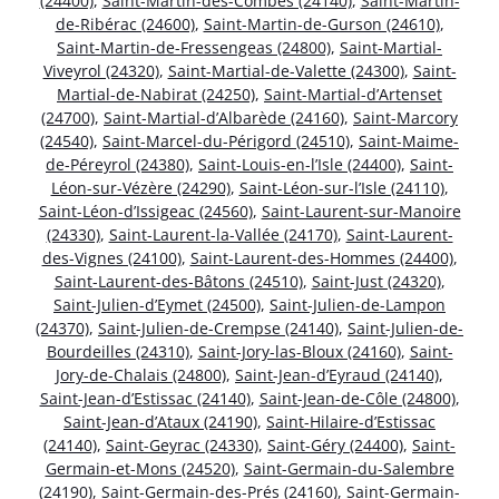
(24400)
,
Saint-Martin-des-Combes (24140)
,
Saint-Martin-
de-Ribérac (24600)
,
Saint-Martin-de-Gurson (24610)
,
Saint-Martin-de-Fressengeas (24800)
,
Saint-Martial-
Viveyrol (24320)
,
Saint-Martial-de-Valette (24300)
,
Saint-
Martial-de-Nabirat (24250)
,
Saint-Martial-d’Artenset
(24700)
,
Saint-Martial-d’Albarède (24160)
,
Saint-Marcory
(24540)
,
Saint-Marcel-du-Périgord (24510)
,
Saint-Maime-
de-Péreyrol (24380)
,
Saint-Louis-en-l’Isle (24400)
,
Saint-
Léon-sur-Vézère (24290)
,
Saint-Léon-sur-l’Isle (24110)
,
Saint-Léon-d’Issigeac (24560)
,
Saint-Laurent-sur-Manoire
(24330)
,
Saint-Laurent-la-Vallée (24170)
,
Saint-Laurent-
des-Vignes (24100)
,
Saint-Laurent-des-Hommes (24400)
,
Saint-Laurent-des-Bâtons (24510)
,
Saint-Just (24320)
,
Saint-Julien-d’Eymet (24500)
,
Saint-Julien-de-Lampon
(24370)
,
Saint-Julien-de-Crempse (24140)
,
Saint-Julien-de-
Bourdeilles (24310)
,
Saint-Jory-las-Bloux (24160)
,
Saint-
Jory-de-Chalais (24800)
,
Saint-Jean-d’Eyraud (24140)
,
Saint-Jean-d’Estissac (24140)
,
Saint-Jean-de-Côle (24800)
,
Saint-Jean-d’Ataux (24190)
,
Saint-Hilaire-d’Estissac
(24140)
,
Saint-Geyrac (24330)
,
Saint-Géry (24400)
,
Saint-
Germain-et-Mons (24520)
,
Saint-Germain-du-Salembre
(24190)
,
Saint-Germain-des-Prés (24160)
,
Saint-Germain-