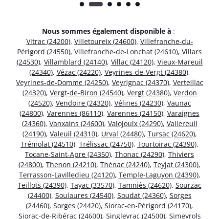
Nous sommes également disponible à
:
Vitrac (24200)
,
Villetoureix (24600)
,
Villefranche-du-
Périgord (24550)
,
Villefranche-de-Lonchat (24610)
,
Villars
(24530)
,
Villamblard (24140)
,
Villac (24120)
,
Vieux-Mareuil
(24340)
,
Vézac (24220)
,
Veyrines-de-Vergt (24380)
,
Veyrines-de-Domme (24250)
,
Veyrignac (24370)
,
Verteillac
(24320)
,
Vergt-de-Biron (24540)
,
Vergt (24380)
,
Verdon
(24520)
,
Vendoire (24320)
,
Vélines (24230)
,
Vaunac
(24800)
,
Varennes (86110)
,
Varennes (24150)
,
Varaignes
(24360)
,
Vanxains (24600)
,
Valojoulx (24290)
,
Vallereuil
(24190)
,
Valeuil (24310)
,
Urval (24480)
,
Tursac (24620)
,
Trémolat (24510)
,
Trélissac (24750)
,
Tourtoirac (24390)
,
Tocane-Saint-Apre (24350)
,
Thonac (24290)
,
Thiviers
(24800)
,
Thenon (24210)
,
Thénac (24240)
,
Teyjat (24300)
,
Terrasson-Lavilledieu (24120)
,
Temple-Laguyon (24390)
,
Teillots (24390)
,
Tayac (33570)
,
Tamniès (24620)
,
Sourzac
(24400)
,
Soulaures (24540)
,
Soudat (24360)
,
Sorges
(24460)
,
Sorges (24420)
,
Siorac-en-Périgord (24170)
,
Siorac-de-Ribérac (24600)
,
Singleyrac (24500)
,
Simeyrols