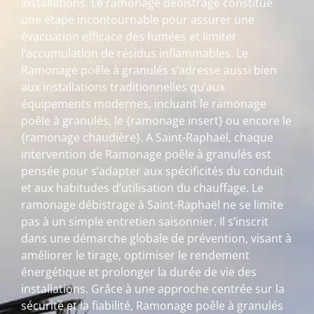
installations. Le ramonage débistrage constitue
une étape incontournable pour assurer une
évacuation efficace des fumées et limiter
l’accumulation de résidus inflammables. Le
Ramonage poêle à granulés s’adresse aussi bien
aux installations traditionnelles qu’aux
équipements modernes, incluant le ramonage
poêle à granulés, le {ramonage insert} ou encore le
{ramonage chaudière}. A Saint-Raphaël, chaque
intervention de Ramonage poêle à granulés est
pensée pour s’adapter aux spécificités du conduit
et aux habitudes d’utilisation du chauffage. Le
ramonage débistrage à Saint-Raphaël ne se limite
pas à un simple entretien saisonnier. Il s’inscrit
dans une démarche globale de prévention, visant à
améliorer le tirage, optimiser le rendement
énergétique et prolonger la durée de vie des
installations. Grâce à une approche centrée sur la
sécurité et la fiabilité, Ramonage poêle à granulés