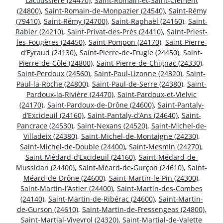
Lacoussière (24470)
,
Saint-Romain-et-Saint-Clément
(24800)
,
Saint-Romain-de-Monpazier (24540)
,
Saint-Rémy
(79410)
,
Saint-Rémy (24700)
,
Saint-Raphaël (24160)
,
Saint-
Rabier (24210)
,
Saint-Privat-des-Prés (24410)
,
Saint-Priest-
les-Fougères (24450)
,
Saint-Pompon (24170)
,
Saint-Pierre-
d’Eyraud (24130)
,
Saint-Pierre-de-Frugie (24450)
,
Saint-
Pierre-de-Côle (24800)
,
Saint-Pierre-de-Chignac (24330)
,
Saint-Perdoux (24560)
,
Saint-Paul-Lizonne (24320)
,
Saint-
Paul-la-Roche (24800)
,
Saint-Paul-de-Serre (24380)
,
Saint-
Pardoux-la-Rivière (24470)
,
Saint-Pardoux-et-Vielvic
(24170)
,
Saint-Pardoux-de-Drône (24600)
,
Saint-Pantaly-
d’Excideuil (24160)
,
Saint-Pantaly-d’Ans (24640)
,
Saint-
Pancrace (24530)
,
Saint-Nexans (24520)
,
Saint-Michel-de-
Villadeix (24380)
,
Saint-Michel-de-Montaigne (24230)
,
Saint-Michel-de-Double (24400)
,
Saint-Mesmin (24270)
,
Saint-Médard-d’Excideuil (24160)
,
Saint-Médard-de-
Mussidan (24400)
,
Saint-Méard-de-Gurçon (24610)
,
Saint-
Méard-de-Drône (24600)
,
Saint-Martin-le-Pin (24300)
,
Saint-Martin-l’Astier (24400)
,
Saint-Martin-des-Combes
(24140)
,
Saint-Martin-de-Ribérac (24600)
,
Saint-Martin-
de-Gurson (24610)
,
Saint-Martin-de-Fressengeas (24800)
,
Saint-Martial-Viveyrol (24320)
,
Saint-Martial-de-Valette