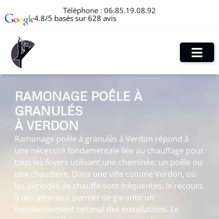
Téléphone :
06.85.19.08.92
4.8/5 basés sur 628 avis
RAMONAGE POÊLE À
GRANULÉS
À VERDON
Ramonage poêle à granulés à Verdon répond à
une nécessité fondamentale liée au chauffage pour
tous les foyers utilisant une cheminée, un poêle ou
une chaudière. Dans une ville comme Verdon, où
les périodes de chauffe sont fréquentes, le recours
à un ramoneur permet de garantir un
fonctionnement optimal des installations. Le