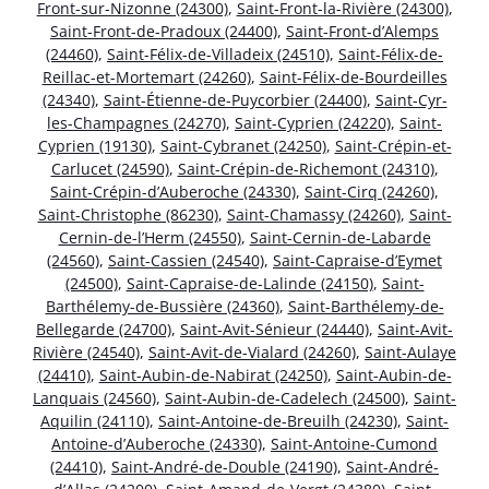
Front-sur-Nizonne (24300)
,
Saint-Front-la-Rivière (24300)
,
Saint-Front-de-Pradoux (24400)
,
Saint-Front-d’Alemps
(24460)
,
Saint-Félix-de-Villadeix (24510)
,
Saint-Félix-de-
Reillac-et-Mortemart (24260)
,
Saint-Félix-de-Bourdeilles
(24340)
,
Saint-Étienne-de-Puycorbier (24400)
,
Saint-Cyr-
les-Champagnes (24270)
,
Saint-Cyprien (24220)
,
Saint-
Cyprien (19130)
,
Saint-Cybranet (24250)
,
Saint-Crépin-et-
Carlucet (24590)
,
Saint-Crépin-de-Richemont (24310)
,
Saint-Crépin-d’Auberoche (24330)
,
Saint-Cirq (24260)
,
Saint-Christophe (86230)
,
Saint-Chamassy (24260)
,
Saint-
Cernin-de-l’Herm (24550)
,
Saint-Cernin-de-Labarde
(24560)
,
Saint-Cassien (24540)
,
Saint-Capraise-d’Eymet
(24500)
,
Saint-Capraise-de-Lalinde (24150)
,
Saint-
Barthélemy-de-Bussière (24360)
,
Saint-Barthélemy-de-
Bellegarde (24700)
,
Saint-Avit-Sénieur (24440)
,
Saint-Avit-
Rivière (24540)
,
Saint-Avit-de-Vialard (24260)
,
Saint-Aulaye
(24410)
,
Saint-Aubin-de-Nabirat (24250)
,
Saint-Aubin-de-
Lanquais (24560)
,
Saint-Aubin-de-Cadelech (24500)
,
Saint-
Aquilin (24110)
,
Saint-Antoine-de-Breuilh (24230)
,
Saint-
Antoine-d’Auberoche (24330)
,
Saint-Antoine-Cumond
(24410)
,
Saint-André-de-Double (24190)
,
Saint-André-