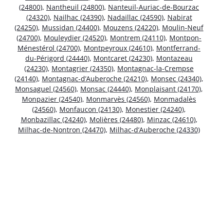
(24800)
,
Nantheuil (24800)
,
Nanteuil-Auriac-de-Bourzac
(24320)
,
Nailhac (24390)
,
Nadaillac (24590)
,
Nabirat
(24250)
,
Mussidan (24400)
,
Mouzens (24220)
,
Moulin-Neuf
(24700)
,
Mouleydier (24520)
,
Montrem (24110)
,
Montpon-
Ménestérol (24700)
,
Montpeyroux (24610)
,
Montferrand-
du-Périgord (24440)
,
Montcaret (24230)
,
Montazeau
(24230)
,
Montagrier (24350)
,
Montagnac-la-Crempse
(24140)
,
Montagnac-d’Auberoche (24210)
,
Monsec (24340)
,
Monsaguel (24560)
,
Monsac (24440)
,
Monplaisant (24170)
,
Monpazier (24540)
,
Monmarvès (24560)
,
Monmadalès
(24560)
,
Monfaucon (24130)
,
Monestier (24240)
,
Monbazillac (24240)
,
Molières (24480)
,
Minzac (24610)
,
Milhac-de-Nontron (24470)
,
Milhac-d’Auberoche (24330)