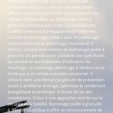
ramonage débistrage constitue une étape
incontournable pour assurer une évacuation
efficace des fumées et limiter l’accumulation de
résidus inflammables. Le Ramonage poêle à
granulés s’adresse aussi bien aux installations
traditionnelles qu’aux équipements modernes,
incluant le ramonage poêle à bois, le {ramonage
insert} ou encore le {ramonage chaudière}. A
Verdon, chaque intervention de Ramonage poêle à
granulés est pensée pour s’adapter aux spécificités
du conduit et aux habitudes d’utilisation du
chauffage. Le ramonage débistrage à Verdon ne se
limite pas à un simple entretien saisonnier. Il
s’inscrit dans une démarche globale de prévention,
visant à améliorer le tirage, optimiser le rendement
énergétique et prolonger la durée de vie des
installations. Grâce à une approche centrée sur la
sécurité et la fiabilité, Ramonage poêle à granulés
à Verdon contribue à offrir un environnement de