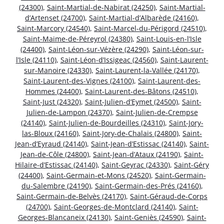
(24300)
,
Saint-Martial-de-Nabirat (24250)
,
Saint-Martial-
d’Artenset (24700)
,
Saint-Martial-d’Albarède (24160)
,
Saint-Marcory (24540)
,
Saint-Marcel-du-Périgord (24510)
,
Saint-Maime-de-Péreyrol (24380)
,
Saint-Louis-en-l’Isle
(24400)
,
Saint-Léon-sur-Vézère (24290)
,
Saint-Léon-sur-
l’Isle (24110)
,
Saint-Léon-d’Issigeac (24560)
,
Saint-Laurent-
sur-Manoire (24330)
,
Saint-Laurent-la-Vallée (24170)
,
Saint-Laurent-des-Vignes (24100)
,
Saint-Laurent-des-
Hommes (24400)
,
Saint-Laurent-des-Bâtons (24510)
,
Saint-Just (24320)
,
Saint-Julien-d’Eymet (24500)
,
Saint-
Julien-de-Lampon (24370)
,
Saint-Julien-de-Crempse
(24140)
,
Saint-Julien-de-Bourdeilles (24310)
,
Saint-Jory-
las-Bloux (24160)
,
Saint-Jory-de-Chalais (24800)
,
Saint-
Jean-d’Eyraud (24140)
,
Saint-Jean-d’Estissac (24140)
,
Saint-
Jean-de-Côle (24800)
,
Saint-Jean-d’Ataux (24190)
,
Saint-
Hilaire-d’Estissac (24140)
,
Saint-Geyrac (24330)
,
Saint-Géry
(24400)
,
Saint-Germain-et-Mons (24520)
,
Saint-Germain-
du-Salembre (24190)
,
Saint-Germain-des-Prés (24160)
,
Saint-Germain-de-Belvès (24170)
,
Saint-Géraud-de-Corps
(24700)
,
Saint-Georges-de-Montclard (24140)
,
Saint-
Georges-Blancaneix (24130)
,
Saint-Geniès (24590)
,
Saint-