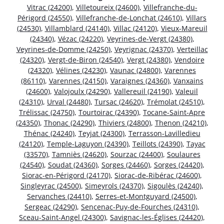
Vitrac (24200)
,
Villetoureix (24600)
,
Villefranche-du-
Périgord (24550)
,
Villefranche-de-Lonchat (24610)
,
Villars
(24530)
,
Villamblard (24140)
,
Villac (24120)
,
Vieux-Mareuil
(24340)
,
Vézac (24220)
,
Veyrines-de-Vergt (24380)
,
Veyrines-de-Domme (24250)
,
Veyrignac (24370)
,
Verteillac
(24320)
,
Vergt-de-Biron (24540)
,
Vergt (24380)
,
Vendoire
(24320)
,
Vélines (24230)
,
Vaunac (24800)
,
Varennes
(86110)
,
Varennes (24150)
,
Varaignes (24360)
,
Vanxains
(24600)
,
Valojoulx (24290)
,
Vallereuil (24190)
,
Valeuil
(24310)
,
Urval (24480)
,
Tursac (24620)
,
Trémolat (24510)
,
Trélissac (24750)
,
Tourtoirac (24390)
,
Tocane-Saint-Apre
(24350)
,
Thonac (24290)
,
Thiviers (24800)
,
Thenon (24210)
,
Thénac (24240)
,
Teyjat (24300)
,
Terrasson-Lavilledieu
(24120)
,
Temple-Laguyon (24390)
,
Teillots (24390)
,
Tayac
(33570)
,
Tamniès (24620)
,
Sourzac (24400)
,
Soulaures
(24540)
,
Soudat (24360)
,
Sorges (24460)
,
Sorges (24420)
,
Siorac-en-Périgord (24170)
,
Siorac-de-Ribérac (24600)
,
Singleyrac (24500)
,
Simeyrols (24370)
,
Sigoulès (24240)
,
Servanches (24410)
,
Serres-et-Montguyard (24500)
,
Sergeac (24290)
,
Sencenac-Puy-de-Fourches (24310)
,
Sceau-Saint-Angel (24300)
,
Savignac-les-Églises (24420)
,