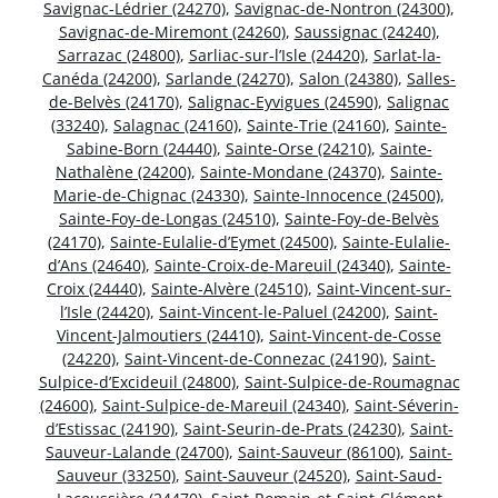
Savignac-Lédrier (24270)
,
Savignac-de-Nontron (24300)
,
Savignac-de-Miremont (24260)
,
Saussignac (24240)
,
Sarrazac (24800)
,
Sarliac-sur-l’Isle (24420)
,
Sarlat-la-
Canéda (24200)
,
Sarlande (24270)
,
Salon (24380)
,
Salles-
de-Belvès (24170)
,
Salignac-Eyvigues (24590)
,
Salignac
(33240)
,
Salagnac (24160)
,
Sainte-Trie (24160)
,
Sainte-
Sabine-Born (24440)
,
Sainte-Orse (24210)
,
Sainte-
Nathalène (24200)
,
Sainte-Mondane (24370)
,
Sainte-
Marie-de-Chignac (24330)
,
Sainte-Innocence (24500)
,
Sainte-Foy-de-Longas (24510)
,
Sainte-Foy-de-Belvès
(24170)
,
Sainte-Eulalie-d’Eymet (24500)
,
Sainte-Eulalie-
d’Ans (24640)
,
Sainte-Croix-de-Mareuil (24340)
,
Sainte-
Croix (24440)
,
Sainte-Alvère (24510)
,
Saint-Vincent-sur-
l’Isle (24420)
,
Saint-Vincent-le-Paluel (24200)
,
Saint-
Vincent-Jalmoutiers (24410)
,
Saint-Vincent-de-Cosse
(24220)
,
Saint-Vincent-de-Connezac (24190)
,
Saint-
Sulpice-d’Excideuil (24800)
,
Saint-Sulpice-de-Roumagnac
(24600)
,
Saint-Sulpice-de-Mareuil (24340)
,
Saint-Séverin-
d’Estissac (24190)
,
Saint-Seurin-de-Prats (24230)
,
Saint-
Sauveur-Lalande (24700)
,
Saint-Sauveur (86100)
,
Saint-
Sauveur (33250)
,
Saint-Sauveur (24520)
,
Saint-Saud-