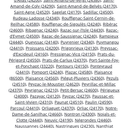
d’Allas (24200)
,
Saint-Amand-de-Vergt (24380)
,
Saint-
Amand-de-Coly (24290)
,
Saint-Amand-de-Belvès (24170)
,
Saint-Agne (24520)
,
Sagelat (24170)
,
Sadillac (24500)
,
Rudeau-Ladosse (24340)
,
Rouffignac-Saint-Cernin-de-
Reilhac (24580)
,
Rouffignac-de-Sigoulès (24240)
,
Ribérac
(24600)
,
Ribagnac (24240)
,
Razac-sur-l’Isle (24430)
,
Razac-
d’Eymet (24500)
,
Razac-de-Saussignac (24240)
,
Rampieux
(24440)
,
Queyssac (24140)
,
Puyrenier (24340)
,
Puymangou
(24410)
,
Proissans (24200)
,
Prigonrieux (24130)
,
Preyssac-
d’Excideuil (24160)
,
Pressignac-Vicq (24150)
,
Prats-du-
Périgord (24550)
,
Prats-de-Carlux (24370)
,
Port-Sainte-Foy-
et-Ponchapt (33220)
,
Pontours (24150)
,
Ponteyraud
(24410)
,
Pomport (24240)
,
Plazac (24580)
,
Plaisance
(86500)
,
Plaisance (24560)
,
Piégut-Pluviers (24360)
,
Pezuls
(24510)
,
Peyzac-le-Moustier (24620)
,
Peyrillac-et-Millac
(24370)
,
Peyrignac (24210)
,
Petit-Bersac (24600)
,
Périgueux
(24000)
,
Pazayac (24120)
,
Payzac (24270)
,
Paussac-et-
Saint-Vivien (24310)
,
Paunat (24510)
,
Paulin (24590)
,
Parcoul (24410)
,
Orliaguet (24370)
,
Orliac (24170)
,
Notre-
Dame-de-Sanilhac (24660)
,
Nontron (24300)
,
Nojals-et-
Clotte (24440)
,
Neuvic (24190)
,
Négrondes (24460)
,
Naussannes (24440)
,
Nastringues (24230)
,
Nanthiat