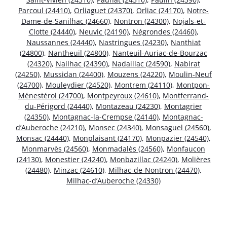
Parcoul (24410)
,
Orliaguet (24370)
,
Orliac (24170)
,
Notre-
Dame-de-Sanilhac (24660)
,
Nontron (24300)
,
Nojals-et-
Clotte (24440)
,
Neuvic (24190)
,
Négrondes (24460)
,
Naussannes (24440)
,
Nastringues (24230)
,
Nanthiat
(24800)
,
Nantheuil (24800)
,
Nanteuil-Auriac-de-Bourzac
(24320)
,
Nailhac (24390)
,
Nadaillac (24590)
,
Nabirat
(24250)
,
Mussidan (24400)
,
Mouzens (24220)
,
Moulin-Neuf
(24700)
,
Mouleydier (24520)
,
Montrem (24110)
,
Montpon-
Ménestérol (24700)
,
Montpeyroux (24610)
,
Montferrand-
du-Périgord (24440)
,
Montazeau (24230)
,
Montagrier
(24350)
,
Montagnac-la-Crempse (24140)
,
Montagnac-
d’Auberoche (24210)
,
Monsec (24340)
,
Monsaguel (24560)
,
Monsac (24440)
,
Monplaisant (24170)
,
Monpazier (24540)
,
Monmarvès (24560)
,
Monmadalès (24560)
,
Monfaucon
(24130)
,
Monestier (24240)
,
Monbazillac (24240)
,
Molières
(24480)
,
Minzac (24610)
,
Milhac-de-Nontron (24470)
,
Milhac-d’Auberoche (24330)