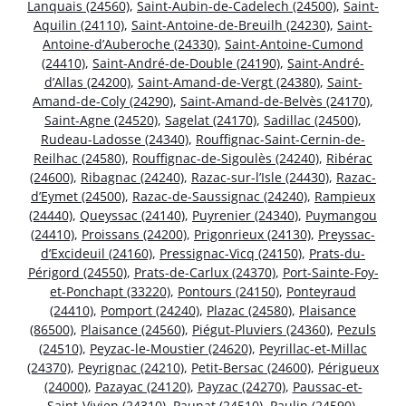
Lanquais (24560)
,
Saint-Aubin-de-Cadelech (24500)
,
Saint-
Aquilin (24110)
,
Saint-Antoine-de-Breuilh (24230)
,
Saint-
Antoine-d’Auberoche (24330)
,
Saint-Antoine-Cumond
(24410)
,
Saint-André-de-Double (24190)
,
Saint-André-
d’Allas (24200)
,
Saint-Amand-de-Vergt (24380)
,
Saint-
Amand-de-Coly (24290)
,
Saint-Amand-de-Belvès (24170)
,
Saint-Agne (24520)
,
Sagelat (24170)
,
Sadillac (24500)
,
Rudeau-Ladosse (24340)
,
Rouffignac-Saint-Cernin-de-
Reilhac (24580)
,
Rouffignac-de-Sigoulès (24240)
,
Ribérac
(24600)
,
Ribagnac (24240)
,
Razac-sur-l’Isle (24430)
,
Razac-
d’Eymet (24500)
,
Razac-de-Saussignac (24240)
,
Rampieux
(24440)
,
Queyssac (24140)
,
Puyrenier (24340)
,
Puymangou
(24410)
,
Proissans (24200)
,
Prigonrieux (24130)
,
Preyssac-
d’Excideuil (24160)
,
Pressignac-Vicq (24150)
,
Prats-du-
Périgord (24550)
,
Prats-de-Carlux (24370)
,
Port-Sainte-Foy-
et-Ponchapt (33220)
,
Pontours (24150)
,
Ponteyraud
(24410)
,
Pomport (24240)
,
Plazac (24580)
,
Plaisance
(86500)
,
Plaisance (24560)
,
Piégut-Pluviers (24360)
,
Pezuls
(24510)
,
Peyzac-le-Moustier (24620)
,
Peyrillac-et-Millac
(24370)
,
Peyrignac (24210)
,
Petit-Bersac (24600)
,
Périgueux
(24000)
,
Pazayac (24120)
,
Payzac (24270)
,
Paussac-et-
Saint-Vivien (24310)
,
Paunat (24510)
,
Paulin (24590)
,