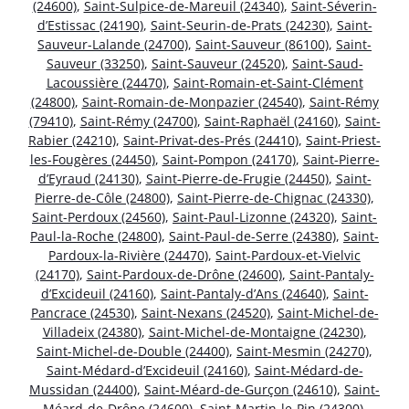
(24600)
,
Saint-Sulpice-de-Mareuil (24340)
,
Saint-Séverin-
d’Estissac (24190)
,
Saint-Seurin-de-Prats (24230)
,
Saint-
Sauveur-Lalande (24700)
,
Saint-Sauveur (86100)
,
Saint-
Sauveur (33250)
,
Saint-Sauveur (24520)
,
Saint-Saud-
Lacoussière (24470)
,
Saint-Romain-et-Saint-Clément
(24800)
,
Saint-Romain-de-Monpazier (24540)
,
Saint-Rémy
(79410)
,
Saint-Rémy (24700)
,
Saint-Raphaël (24160)
,
Saint-
Rabier (24210)
,
Saint-Privat-des-Prés (24410)
,
Saint-Priest-
les-Fougères (24450)
,
Saint-Pompon (24170)
,
Saint-Pierre-
d’Eyraud (24130)
,
Saint-Pierre-de-Frugie (24450)
,
Saint-
Pierre-de-Côle (24800)
,
Saint-Pierre-de-Chignac (24330)
,
Saint-Perdoux (24560)
,
Saint-Paul-Lizonne (24320)
,
Saint-
Paul-la-Roche (24800)
,
Saint-Paul-de-Serre (24380)
,
Saint-
Pardoux-la-Rivière (24470)
,
Saint-Pardoux-et-Vielvic
(24170)
,
Saint-Pardoux-de-Drône (24600)
,
Saint-Pantaly-
d’Excideuil (24160)
,
Saint-Pantaly-d’Ans (24640)
,
Saint-
Pancrace (24530)
,
Saint-Nexans (24520)
,
Saint-Michel-de-
Villadeix (24380)
,
Saint-Michel-de-Montaigne (24230)
,
Saint-Michel-de-Double (24400)
,
Saint-Mesmin (24270)
,
Saint-Médard-d’Excideuil (24160)
,
Saint-Médard-de-
Mussidan (24400)
,
Saint-Méard-de-Gurçon (24610)
,
Saint-
Méard-de-Drône (24600)
,
Saint-Martin-le-Pin (24300)
,