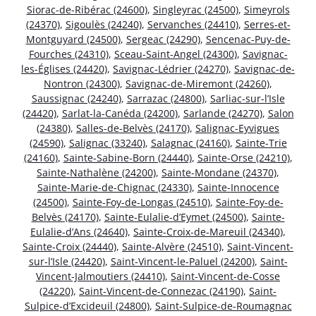
Siorac-de-Ribérac (24600)
,
Singleyrac (24500)
,
Simeyrols
(24370)
,
Sigoulès (24240)
,
Servanches (24410)
,
Serres-et-
Montguyard (24500)
,
Sergeac (24290)
,
Sencenac-Puy-de-
Fourches (24310)
,
Sceau-Saint-Angel (24300)
,
Savignac-
les-Églises (24420)
,
Savignac-Lédrier (24270)
,
Savignac-de-
Nontron (24300)
,
Savignac-de-Miremont (24260)
,
Saussignac (24240)
,
Sarrazac (24800)
,
Sarliac-sur-l’Isle
(24420)
,
Sarlat-la-Canéda (24200)
,
Sarlande (24270)
,
Salon
(24380)
,
Salles-de-Belvès (24170)
,
Salignac-Eyvigues
(24590)
,
Salignac (33240)
,
Salagnac (24160)
,
Sainte-Trie
(24160)
,
Sainte-Sabine-Born (24440)
,
Sainte-Orse (24210)
,
Sainte-Nathalène (24200)
,
Sainte-Mondane (24370)
,
Sainte-Marie-de-Chignac (24330)
,
Sainte-Innocence
(24500)
,
Sainte-Foy-de-Longas (24510)
,
Sainte-Foy-de-
Belvès (24170)
,
Sainte-Eulalie-d’Eymet (24500)
,
Sainte-
Eulalie-d’Ans (24640)
,
Sainte-Croix-de-Mareuil (24340)
,
Sainte-Croix (24440)
,
Sainte-Alvère (24510)
,
Saint-Vincent-
sur-l’Isle (24420)
,
Saint-Vincent-le-Paluel (24200)
,
Saint-
Vincent-Jalmoutiers (24410)
,
Saint-Vincent-de-Cosse
(24220)
,
Saint-Vincent-de-Connezac (24190)
,
Saint-
Sulpice-d’Excideuil (24800)
,
Saint-Sulpice-de-Roumagnac