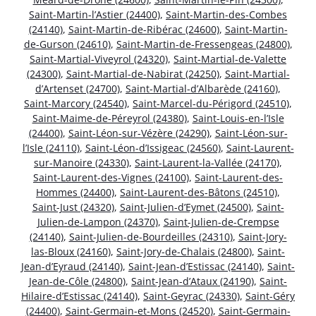
Saint-Martin-l’Astier (24400)
,
Saint-Martin-des-Combes
(24140)
,
Saint-Martin-de-Ribérac (24600)
,
Saint-Martin-
de-Gurson (24610)
,
Saint-Martin-de-Fressengeas (24800)
,
Saint-Martial-Viveyrol (24320)
,
Saint-Martial-de-Valette
(24300)
,
Saint-Martial-de-Nabirat (24250)
,
Saint-Martial-
d’Artenset (24700)
,
Saint-Martial-d’Albarède (24160)
,
Saint-Marcory (24540)
,
Saint-Marcel-du-Périgord (24510)
,
Saint-Maime-de-Péreyrol (24380)
,
Saint-Louis-en-l’Isle
(24400)
,
Saint-Léon-sur-Vézère (24290)
,
Saint-Léon-sur-
l’Isle (24110)
,
Saint-Léon-d’Issigeac (24560)
,
Saint-Laurent-
sur-Manoire (24330)
,
Saint-Laurent-la-Vallée (24170)
,
Saint-Laurent-des-Vignes (24100)
,
Saint-Laurent-des-
Hommes (24400)
,
Saint-Laurent-des-Bâtons (24510)
,
Saint-Just (24320)
,
Saint-Julien-d’Eymet (24500)
,
Saint-
Julien-de-Lampon (24370)
,
Saint-Julien-de-Crempse
(24140)
,
Saint-Julien-de-Bourdeilles (24310)
,
Saint-Jory-
las-Bloux (24160)
,
Saint-Jory-de-Chalais (24800)
,
Saint-
Jean-d’Eyraud (24140)
,
Saint-Jean-d’Estissac (24140)
,
Saint-
Jean-de-Côle (24800)
,
Saint-Jean-d’Ataux (24190)
,
Saint-
Hilaire-d’Estissac (24140)
,
Saint-Geyrac (24330)
,
Saint-Géry
(24400)
,
Saint-Germain-et-Mons (24520)
,
Saint-Germain-