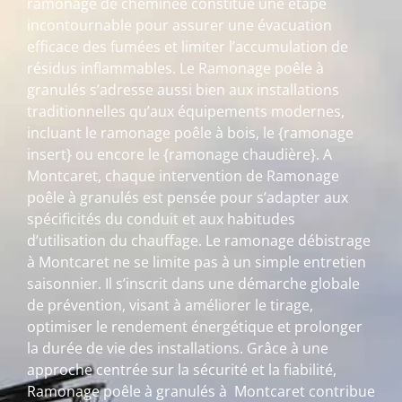
ramonage de cheminée constitue une étape
incontournable pour assurer une évacuation
efficace des fumées et limiter l’accumulation de
résidus inflammables. Le Ramonage poêle à
granulés s’adresse aussi bien aux installations
traditionnelles qu’aux équipements modernes,
incluant le ramonage poêle à bois, le {ramonage
insert} ou encore le {ramonage chaudière}. A
Montcaret, chaque intervention de Ramonage
poêle à granulés est pensée pour s’adapter aux
spécificités du conduit et aux habitudes
d’utilisation du chauffage. Le ramonage débistrage
à Montcaret ne se limite pas à un simple entretien
saisonnier. Il s’inscrit dans une démarche globale
de prévention, visant à améliorer le tirage,
optimiser le rendement énergétique et prolonger
la durée de vie des installations. Grâce à une
approche centrée sur la sécurité et la fiabilité,
Ramonage poêle à granulés à Montcaret contribue