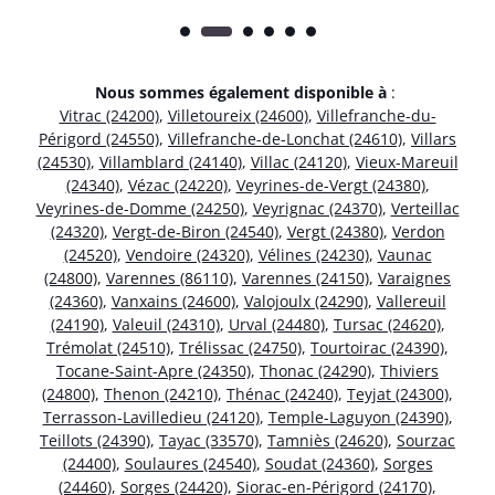
Nous sommes également disponible à
:
Vitrac (24200)
,
Villetoureix (24600)
,
Villefranche-du-
Périgord (24550)
,
Villefranche-de-Lonchat (24610)
,
Villars
(24530)
,
Villamblard (24140)
,
Villac (24120)
,
Vieux-Mareuil
(24340)
,
Vézac (24220)
,
Veyrines-de-Vergt (24380)
,
Veyrines-de-Domme (24250)
,
Veyrignac (24370)
,
Verteillac
(24320)
,
Vergt-de-Biron (24540)
,
Vergt (24380)
,
Verdon
(24520)
,
Vendoire (24320)
,
Vélines (24230)
,
Vaunac
(24800)
,
Varennes (86110)
,
Varennes (24150)
,
Varaignes
(24360)
,
Vanxains (24600)
,
Valojoulx (24290)
,
Vallereuil
(24190)
,
Valeuil (24310)
,
Urval (24480)
,
Tursac (24620)
,
Trémolat (24510)
,
Trélissac (24750)
,
Tourtoirac (24390)
,
Tocane-Saint-Apre (24350)
,
Thonac (24290)
,
Thiviers
(24800)
,
Thenon (24210)
,
Thénac (24240)
,
Teyjat (24300)
,
Terrasson-Lavilledieu (24120)
,
Temple-Laguyon (24390)
,
Teillots (24390)
,
Tayac (33570)
,
Tamniès (24620)
,
Sourzac
(24400)
,
Soulaures (24540)
,
Soudat (24360)
,
Sorges
(24460)
,
Sorges (24420)
,
Siorac-en-Périgord (24170)
,