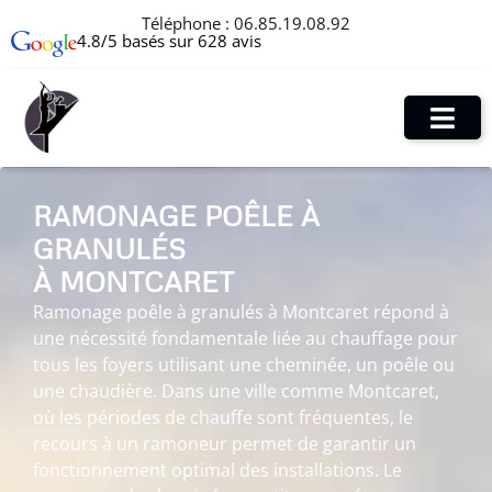
Téléphone :
06.85.19.08.92
4.8/5 basés sur 628 avis
RAMONAGE POÊLE À
GRANULÉS
À MONTCARET
Ramonage poêle à granulés à Montcaret répond à
une nécessité fondamentale liée au chauffage pour
tous les foyers utilisant une cheminée, un poêle ou
une chaudière. Dans une ville comme Montcaret,
où les périodes de chauffe sont fréquentes, le
recours à un ramoneur permet de garantir un
fonctionnement optimal des installations. Le