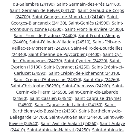
du-Salembre (24190)
,
Saint-Germain-des-Prés (24160)
,
Saint-Germain-de-Belvès (24170)
,
Saint-Géraud-de-Corps
(24700)
,
Saint-Georges-de-Montclard (24140)
,
Saint-
Georges-Blancaneix (24130)
,
Saint-Geniès (24590)
,
Saint-
Front-sur-Nizonne (24300)
,
Saint-Front-la-Rivière (24300)
,
Saint-Front-de-Pradoux (24400)
,
Saint-Front-d’Alemps
(24460)
,
Saint-Félix-de-Villadeix (24510)
,
Saint-Félix-de-
Reillac-et-Mortemart (24260)
,
Saint-Félix-de-Bourdeilles
(24340)
,
Saint-Étienne-de-Puycorbier (24400)
,
Saint-Cyr-
les-Champagnes (24270)
,
Saint-Cyprien (24220)
,
Saint-
Cyprien (19130)
,
Saint-Cybranet (24250)
,
Saint-Crépin-et-
Carlucet (24590)
,
Saint-Crépin-de-Richemont (24310)
,
Saint-Crépin-d’Auberoche (24330)
,
Saint-Cirq (24260)
,
Saint-Christophe (86230)
,
Saint-Chamassy (24260)
,
Saint-
Cernin-de-l’Herm (24550)
,
Saint-Cernin-de-Labarde
(24560)
,
Saint-Cassien (24540)
,
Saint-Capraise-d’Eymet
(24500)
,
Saint-Capraise-de-Lalinde (24150)
,
Saint-
Barthélemy-de-Bussière (24360)
,
Saint-Barthélemy-de-
Bellegarde (24700)
,
Saint-Avit-Sénieur (24440)
,
Saint-Avit-
Rivière (24540)
,
Saint-Avit-de-Vialard (24260)
,
Saint-Aulaye
(24410)
,
Saint-Aubin-de-Nabirat (24250)
,
Saint-Aubin-de-