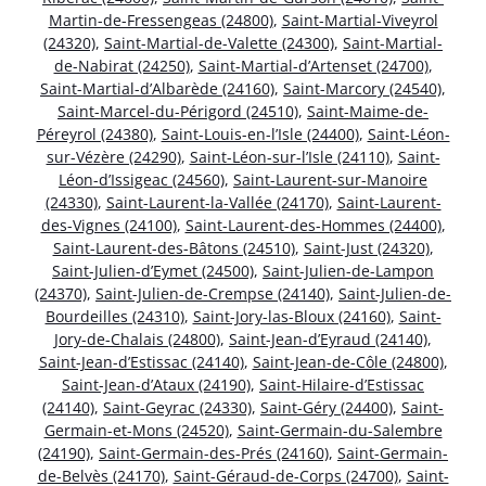
Martin-de-Fressengeas (24800)
,
Saint-Martial-Viveyrol
(24320)
,
Saint-Martial-de-Valette (24300)
,
Saint-Martial-
de-Nabirat (24250)
,
Saint-Martial-d’Artenset (24700)
,
Saint-Martial-d’Albarède (24160)
,
Saint-Marcory (24540)
,
Saint-Marcel-du-Périgord (24510)
,
Saint-Maime-de-
Péreyrol (24380)
,
Saint-Louis-en-l’Isle (24400)
,
Saint-Léon-
sur-Vézère (24290)
,
Saint-Léon-sur-l’Isle (24110)
,
Saint-
Léon-d’Issigeac (24560)
,
Saint-Laurent-sur-Manoire
(24330)
,
Saint-Laurent-la-Vallée (24170)
,
Saint-Laurent-
des-Vignes (24100)
,
Saint-Laurent-des-Hommes (24400)
,
Saint-Laurent-des-Bâtons (24510)
,
Saint-Just (24320)
,
Saint-Julien-d’Eymet (24500)
,
Saint-Julien-de-Lampon
(24370)
,
Saint-Julien-de-Crempse (24140)
,
Saint-Julien-de-
Bourdeilles (24310)
,
Saint-Jory-las-Bloux (24160)
,
Saint-
Jory-de-Chalais (24800)
,
Saint-Jean-d’Eyraud (24140)
,
Saint-Jean-d’Estissac (24140)
,
Saint-Jean-de-Côle (24800)
,
Saint-Jean-d’Ataux (24190)
,
Saint-Hilaire-d’Estissac
(24140)
,
Saint-Geyrac (24330)
,
Saint-Géry (24400)
,
Saint-
Germain-et-Mons (24520)
,
Saint-Germain-du-Salembre
(24190)
,
Saint-Germain-des-Prés (24160)
,
Saint-Germain-
de-Belvès (24170)
,
Saint-Géraud-de-Corps (24700)
,
Saint-