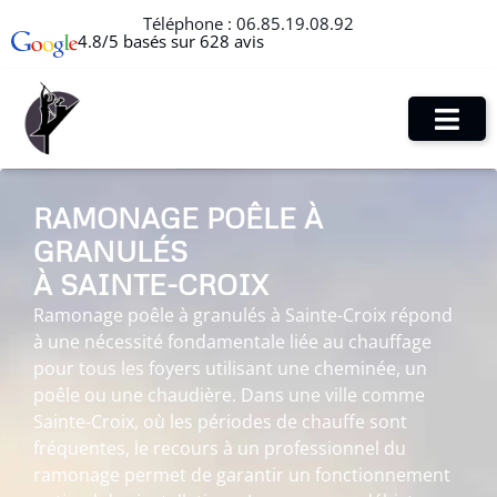
Téléphone :
06.85.19.08.92
4.8/5 basés sur 628 avis
RAMONAGE POÊLE À
GRANULÉS
À SAINTE-CROIX
Ramonage poêle à granulés à Sainte-Croix répond
à une nécessité fondamentale liée au chauffage
pour tous les foyers utilisant une cheminée, un
poêle ou une chaudière. Dans une ville comme
Sainte-Croix, où les périodes de chauffe sont
fréquentes, le recours à un professionnel du
ramonage permet de garantir un fonctionnement