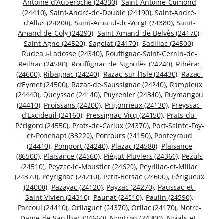
Antoine-d’Auberoche (24330)
,
Saint-Antoine-Cumond
(24410)
,
Saint-André-de-Double (24190)
,
Saint-André-
d’Allas (24200)
,
Saint-Amand-de-Vergt (24380)
,
Saint-
Amand-de-Coly (24290)
,
Saint-Amand-de-Belvès (24170)
,
Saint-Agne (24520)
,
Sagelat (24170)
,
Sadillac (24500)
,
Rudeau-Ladosse (24340)
,
Rouffignac-Saint-Cernin-de-
Reilhac (24580)
,
Rouffignac-de-Sigoulès (24240)
,
Ribérac
(24600)
,
Ribagnac (24240)
,
Razac-sur-l’Isle (24430)
,
Razac-
d’Eymet (24500)
,
Razac-de-Saussignac (24240)
,
Rampieux
(24440)
,
Queyssac (24140)
,
Puyrenier (24340)
,
Puymangou
(24410)
,
Proissans (24200)
,
Prigonrieux (24130)
,
Preyssac-
d’Excideuil (24160)
,
Pressignac-Vicq (24150)
,
Prats-du-
Périgord (24550)
,
Prats-de-Carlux (24370)
,
Port-Sainte-Foy-
et-Ponchapt (33220)
,
Pontours (24150)
,
Ponteyraud
(24410)
,
Pomport (24240)
,
Plazac (24580)
,
Plaisance
(86500)
,
Plaisance (24560)
,
Piégut-Pluviers (24360)
,
Pezuls
(24510)
,
Peyzac-le-Moustier (24620)
,
Peyrillac-et-Millac
(24370)
,
Peyrignac (24210)
,
Petit-Bersac (24600)
,
Périgueux
(24000)
,
Pazayac (24120)
,
Payzac (24270)
,
Paussac-et-
Saint-Vivien (24310)
,
Paunat (24510)
,
Paulin (24590)
,
Parcoul (24410)
,
Orliaguet (24370)
,
Orliac (24170)
,
Notre-
Dame-de-Sanilhac (24660)
,
Nontron (24300)
,
Nojals-et-