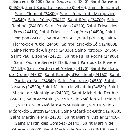
Sauveur (86100)
,
Saint-Sauveur (33250)
,
Saint-Sauveur
(24520)
,
Saint-Saud-Lacoussière (24470)
,
Saint-Romain-et-
Saint-Clément (24800)
,
Saint-Romain-de-Monpazier
(24540)
,
Saint-Rémy (79410)
,
Saint-Rémy (24700)
,
Saint-
Raphaël (24160)
,
Saint-Rabier (24210)
,
Saint-Privat-des-
Prés (24410)
,
Saint-Priest-les-Fougères (24450)
,
Saint-
Pompon (24170)
,
Saint-Pierre-d’Eyraud (24130)
,
Saint-
Pierre-de-Frugie (24450)
,
Saint-Pierre-de-Côle (24800)
,
Saint-Pierre-de-Chignac (24330)
,
Saint-Perdoux (24560)
,
Saint-Paul-Lizonne (24320)
,
Saint-Paul-la-Roche (24800)
,
Saint-Paul-de-Serre (24380)
,
Saint-Pardoux-la-Rivière
(24470)
,
Saint-Pardoux-et-Vielvic (24170)
,
Saint-Pardoux-
de-Drône (24600)
,
Saint-Pantaly-d’Excideuil (24160)
,
Saint-
Pantaly-d’Ans (24640)
,
Saint-Pancrace (24530)
,
Saint-
Nexans (24520)
,
Saint-Michel-de-Villadeix (24380)
,
Saint-
Michel-de-Montaigne (24230)
,
Saint-Michel-de-Double
(24400)
,
Saint-Mesmin (24270)
,
Saint-Médard-d’Excideuil
(24160)
,
Saint-Médard-de-Mussidan (24400)
,
Saint-
Méard-de-Gurçon (24610)
,
Saint-Méard-de-Drône (24600)
,
Saint-Martin-le-Pin (24300)
,
Saint-Martin-l’Astier (24400)
,
Saint-Martin-des-Combes (24140)
,
Saint-Martin-de-
Ribérac (24600)
,
Saint-Martin-de-Gurson (24610)
,
Saint-