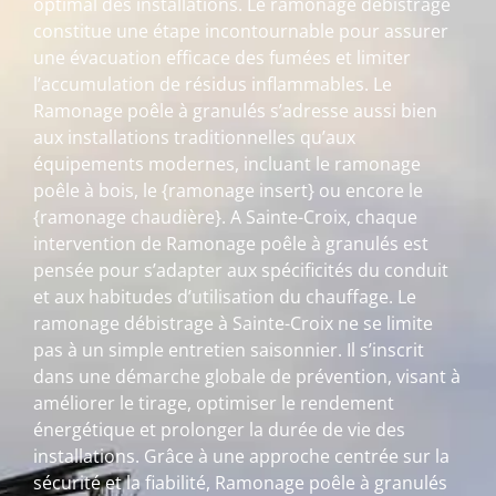
optimal des installations. Le ramonage débistrage
constitue une étape incontournable pour assurer
une évacuation efficace des fumées et limiter
l’accumulation de résidus inflammables. Le
Ramonage poêle à granulés s’adresse aussi bien
aux installations traditionnelles qu’aux
équipements modernes, incluant le ramonage
poêle à bois, le {ramonage insert} ou encore le
{ramonage chaudière}. A Sainte-Croix, chaque
intervention de Ramonage poêle à granulés est
pensée pour s’adapter aux spécificités du conduit
et aux habitudes d’utilisation du chauffage. Le
ramonage débistrage à Sainte-Croix ne se limite
pas à un simple entretien saisonnier. Il s’inscrit
dans une démarche globale de prévention, visant à
améliorer le tirage, optimiser le rendement
énergétique et prolonger la durée de vie des
installations. Grâce à une approche centrée sur la
sécurité et la fiabilité, Ramonage poêle à granulés