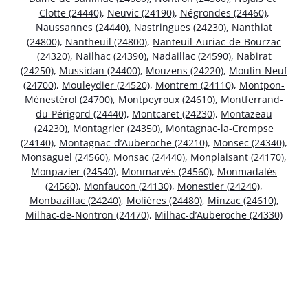
Clotte (24440)
,
Neuvic (24190)
,
Négrondes (24460)
,
Naussannes (24440)
,
Nastringues (24230)
,
Nanthiat
(24800)
,
Nantheuil (24800)
,
Nanteuil-Auriac-de-Bourzac
(24320)
,
Nailhac (24390)
,
Nadaillac (24590)
,
Nabirat
(24250)
,
Mussidan (24400)
,
Mouzens (24220)
,
Moulin-Neuf
(24700)
,
Mouleydier (24520)
,
Montrem (24110)
,
Montpon-
Ménestérol (24700)
,
Montpeyroux (24610)
,
Montferrand-
du-Périgord (24440)
,
Montcaret (24230)
,
Montazeau
(24230)
,
Montagrier (24350)
,
Montagnac-la-Crempse
(24140)
,
Montagnac-d’Auberoche (24210)
,
Monsec (24340)
,
Monsaguel (24560)
,
Monsac (24440)
,
Monplaisant (24170)
,
Monpazier (24540)
,
Monmarvès (24560)
,
Monmadalès
(24560)
,
Monfaucon (24130)
,
Monestier (24240)
,
Monbazillac (24240)
,
Molières (24480)
,
Minzac (24610)
,
Milhac-de-Nontron (24470)
,
Milhac-d’Auberoche (24330)