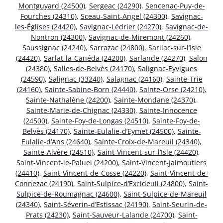
Montguyard (24500)
,
Sergeac (24290)
,
Sencenac-Puy-de-
Fourches (24310)
,
Sceau-Saint-Angel (24300)
,
Savignac-
les-Églises (24420)
,
Savignac-Lédrier (24270)
,
Savignac-de-
Nontron (24300)
,
Savignac-de-Miremont (24260)
,
Saussignac (24240)
,
Sarrazac (24800)
,
Sarliac-sur-l’Isle
(24420)
,
Sarlat-la-Canéda (24200)
,
Sarlande (24270)
,
Salon
(24380)
,
Salles-de-Belvès (24170)
,
Salignac-Eyvigues
(24590)
,
Salignac (33240)
,
Salagnac (24160)
,
Sainte-Trie
(24160)
,
Sainte-Sabine-Born (24440)
,
Sainte-Orse (24210)
,
Sainte-Nathalène (24200)
,
Sainte-Mondane (24370)
,
Sainte-Marie-de-Chignac (24330)
,
Sainte-Innocence
(24500)
,
Sainte-Foy-de-Longas (24510)
,
Sainte-Foy-de-
Belvès (24170)
,
Sainte-Eulalie-d’Eymet (24500)
,
Sainte-
Eulalie-d’Ans (24640)
,
Sainte-Croix-de-Mareuil (24340)
,
Sainte-Alvère (24510)
,
Saint-Vincent-sur-l’Isle (24420)
,
Saint-Vincent-le-Paluel (24200)
,
Saint-Vincent-Jalmoutiers
(24410)
,
Saint-Vincent-de-Cosse (24220)
,
Saint-Vincent-de-
Connezac (24190)
,
Saint-Sulpice-d’Excideuil (24800)
,
Saint-
Sulpice-de-Roumagnac (24600)
,
Saint-Sulpice-de-Mareuil
(24340)
,
Saint-Séverin-d’Estissac (24190)
,
Saint-Seurin-de-
Prats (24230)
,
Saint-Sauveur-Lalande (24700)
,
Saint-