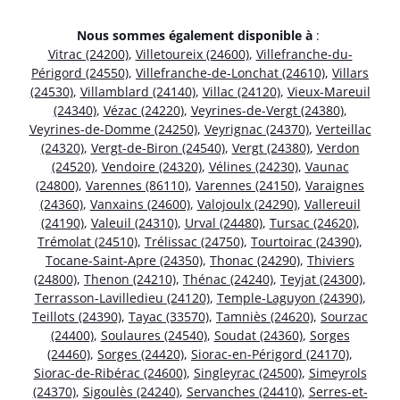
Nous sommes également disponible à
:
Vitrac (24200)
,
Villetoureix (24600)
,
Villefranche-du-
Périgord (24550)
,
Villefranche-de-Lonchat (24610)
,
Villars
(24530)
,
Villamblard (24140)
,
Villac (24120)
,
Vieux-Mareuil
(24340)
,
Vézac (24220)
,
Veyrines-de-Vergt (24380)
,
Veyrines-de-Domme (24250)
,
Veyrignac (24370)
,
Verteillac
(24320)
,
Vergt-de-Biron (24540)
,
Vergt (24380)
,
Verdon
(24520)
,
Vendoire (24320)
,
Vélines (24230)
,
Vaunac
(24800)
,
Varennes (86110)
,
Varennes (24150)
,
Varaignes
(24360)
,
Vanxains (24600)
,
Valojoulx (24290)
,
Vallereuil
(24190)
,
Valeuil (24310)
,
Urval (24480)
,
Tursac (24620)
,
Trémolat (24510)
,
Trélissac (24750)
,
Tourtoirac (24390)
,
Tocane-Saint-Apre (24350)
,
Thonac (24290)
,
Thiviers
(24800)
,
Thenon (24210)
,
Thénac (24240)
,
Teyjat (24300)
,
Terrasson-Lavilledieu (24120)
,
Temple-Laguyon (24390)
,
Teillots (24390)
,
Tayac (33570)
,
Tamniès (24620)
,
Sourzac
(24400)
,
Soulaures (24540)
,
Soudat (24360)
,
Sorges
(24460)
,
Sorges (24420)
,
Siorac-en-Périgord (24170)
,
Siorac-de-Ribérac (24600)
,
Singleyrac (24500)
,
Simeyrols
(24370)
,
Sigoulès (24240)
,
Servanches (24410)
,
Serres-et-