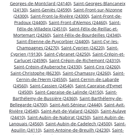
Georges-de-Montclard (24140)
,
Saint-Georges-Blancaneix
(24130)
,
Saint-Geniès (24590)
,
Saint-Front-sur-Nizonne
(24300)
,
Saint-Front-la-Rivière (24300)
,
Saint-Front-de-
Pradoux (24400)
,
Saint-Front-d’Alemps (24460)
,
Saint-
Félix-de-Villadeix (24510)
,
Saint-Félix-de-Reillac-et-
Mortemart (24260)
,
Saint-Félix-de-Bourdeilles (24340)
,
Saint-Étienne-de-Puycorbier (24400)
,
Saint-Cyr-les-
Champagnes (24270)
,
Saint-Cyprien (24220)
,
Saint-
Cyprien (19130)
,
Saint-Cybranet (24250)
,
Saint-Crépin-et-
Carlucet (24590)
,
Saint-Crépin-de-Richemont (24310)
,
Saint-Crépin-d’Auberoche (24330)
,
Saint-Cirq (24260)
,
Saint-Christophe (86230)
,
Saint-Chamassy (24260)
,
Saint-
Cernin-de-l’Herm (24550)
,
Saint-Cernin-de-Labarde
(24560)
,
Saint-Cassien (24540)
,
Saint-Capraise-d’Eymet
(24500)
,
Saint-Capraise-de-Lalinde (24150)
,
Saint-
Barthélemy-de-Bussière (24360)
,
Saint-Barthélemy-de-
Bellegarde (24700)
,
Saint-Avit-Sénieur (24440)
,
Saint-Avit-
Rivière (24540)
,
Saint-Avit-de-Vialard (24260)
,
Saint-Aulaye
(24410)
,
Saint-Aubin-de-Nabirat (24250)
,
Saint-Aubin-de-
Lanquais (24560)
,
Saint-Aubin-de-Cadelech (24500)
,
Saint-
Aquilin (24110)
,
Saint-Antoine-de-Breuilh (24230)
,
Saint-