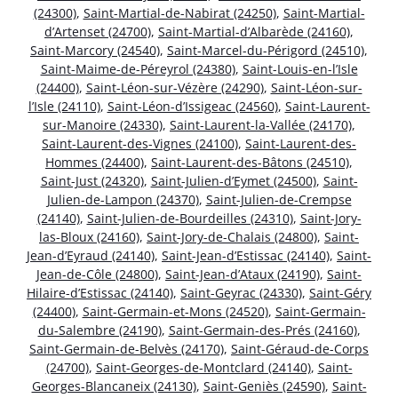
(24300)
,
Saint-Martial-de-Nabirat (24250)
,
Saint-Martial-
d’Artenset (24700)
,
Saint-Martial-d’Albarède (24160)
,
Saint-Marcory (24540)
,
Saint-Marcel-du-Périgord (24510)
,
Saint-Maime-de-Péreyrol (24380)
,
Saint-Louis-en-l’Isle
(24400)
,
Saint-Léon-sur-Vézère (24290)
,
Saint-Léon-sur-
l’Isle (24110)
,
Saint-Léon-d’Issigeac (24560)
,
Saint-Laurent-
sur-Manoire (24330)
,
Saint-Laurent-la-Vallée (24170)
,
Saint-Laurent-des-Vignes (24100)
,
Saint-Laurent-des-
Hommes (24400)
,
Saint-Laurent-des-Bâtons (24510)
,
Saint-Just (24320)
,
Saint-Julien-d’Eymet (24500)
,
Saint-
Julien-de-Lampon (24370)
,
Saint-Julien-de-Crempse
(24140)
,
Saint-Julien-de-Bourdeilles (24310)
,
Saint-Jory-
las-Bloux (24160)
,
Saint-Jory-de-Chalais (24800)
,
Saint-
Jean-d’Eyraud (24140)
,
Saint-Jean-d’Estissac (24140)
,
Saint-
Jean-de-Côle (24800)
,
Saint-Jean-d’Ataux (24190)
,
Saint-
Hilaire-d’Estissac (24140)
,
Saint-Geyrac (24330)
,
Saint-Géry
(24400)
,
Saint-Germain-et-Mons (24520)
,
Saint-Germain-
du-Salembre (24190)
,
Saint-Germain-des-Prés (24160)
,
Saint-Germain-de-Belvès (24170)
,
Saint-Géraud-de-Corps
(24700)
,
Saint-Georges-de-Montclard (24140)
,
Saint-
Georges-Blancaneix (24130)
,
Saint-Geniès (24590)
,
Saint-