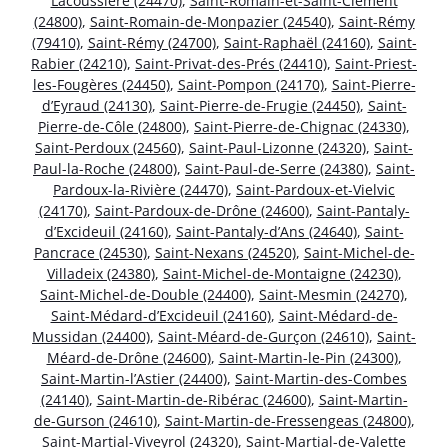
Lacoussière (24470)
,
Saint-Romain-et-Saint-Clément
(24800)
,
Saint-Romain-de-Monpazier (24540)
,
Saint-Rémy
(79410)
,
Saint-Rémy (24700)
,
Saint-Raphaël (24160)
,
Saint-
Rabier (24210)
,
Saint-Privat-des-Prés (24410)
,
Saint-Priest-
les-Fougères (24450)
,
Saint-Pompon (24170)
,
Saint-Pierre-
d’Eyraud (24130)
,
Saint-Pierre-de-Frugie (24450)
,
Saint-
Pierre-de-Côle (24800)
,
Saint-Pierre-de-Chignac (24330)
,
Saint-Perdoux (24560)
,
Saint-Paul-Lizonne (24320)
,
Saint-
Paul-la-Roche (24800)
,
Saint-Paul-de-Serre (24380)
,
Saint-
Pardoux-la-Rivière (24470)
,
Saint-Pardoux-et-Vielvic
(24170)
,
Saint-Pardoux-de-Drône (24600)
,
Saint-Pantaly-
d’Excideuil (24160)
,
Saint-Pantaly-d’Ans (24640)
,
Saint-
Pancrace (24530)
,
Saint-Nexans (24520)
,
Saint-Michel-de-
Villadeix (24380)
,
Saint-Michel-de-Montaigne (24230)
,
Saint-Michel-de-Double (24400)
,
Saint-Mesmin (24270)
,
Saint-Médard-d’Excideuil (24160)
,
Saint-Médard-de-
Mussidan (24400)
,
Saint-Méard-de-Gurçon (24610)
,
Saint-
Méard-de-Drône (24600)
,
Saint-Martin-le-Pin (24300)
,
Saint-Martin-l’Astier (24400)
,
Saint-Martin-des-Combes
(24140)
,
Saint-Martin-de-Ribérac (24600)
,
Saint-Martin-
de-Gurson (24610)
,
Saint-Martin-de-Fressengeas (24800)
,
Saint-Martial-Viveyrol (24320)
,
Saint-Martial-de-Valette