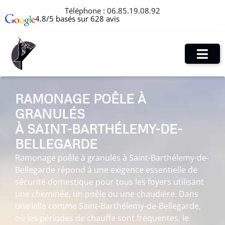
Téléphone :
06.85.19.08.92
4.8/5 basés sur 628 avis
RAMONAGE POÊLE À
GRANULÉS
À SAINT-BARTHÉLEMY-DE-
BELLEGARDE
Ramonage poêle à granulés à Saint-Barthélemy-de-
Bellegarde répond à une exigence essentielle de
sécurité domestique pour tous les foyers utilisant
une cheminée, un poêle ou une chaudière. Dans
une ville comme Saint-Barthélemy-de-Bellegarde,
où les périodes de chauffe sont fréquentes, le