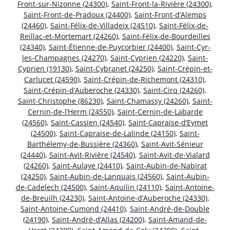
Front-sur-Nizonne (24300)
,
Saint-Front-la-Rivière (24300)
,
Saint-Front-de-Pradoux (24400)
,
Saint-Front-d’Alemps
(24460)
,
Saint-Félix-de-Villadeix (24510)
,
Saint-Félix-de-
Reillac-et-Mortemart (24260)
,
Saint-Félix-de-Bourdeilles
(24340)
,
Saint-Étienne-de-Puycorbier (24400)
,
Saint-Cyr-
les-Champagnes (24270)
,
Saint-Cyprien (24220)
,
Saint-
Cyprien (19130)
,
Saint-Cybranet (24250)
,
Saint-Crépin-et-
Carlucet (24590)
,
Saint-Crépin-de-Richemont (24310)
,
Saint-Crépin-d’Auberoche (24330)
,
Saint-Cirq (24260)
,
Saint-Christophe (86230)
,
Saint-Chamassy (24260)
,
Saint-
Cernin-de-l’Herm (24550)
,
Saint-Cernin-de-Labarde
(24560)
,
Saint-Cassien (24540)
,
Saint-Capraise-d’Eymet
(24500)
,
Saint-Capraise-de-Lalinde (24150)
,
Saint-
Barthélemy-de-Bussière (24360)
,
Saint-Avit-Sénieur
(24440)
,
Saint-Avit-Rivière (24540)
,
Saint-Avit-de-Vialard
(24260)
,
Saint-Aulaye (24410)
,
Saint-Aubin-de-Nabirat
(24250)
,
Saint-Aubin-de-Lanquais (24560)
,
Saint-Aubin-
de-Cadelech (24500)
,
Saint-Aquilin (24110)
,
Saint-Antoine-
de-Breuilh (24230)
,
Saint-Antoine-d’Auberoche (24330)
,
Saint-Antoine-Cumond (24410)
,
Saint-André-de-Double
(24190)
,
Saint-André-d’Allas (24200)
,
Saint-Amand-de-