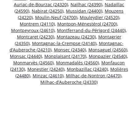
Auriac-de-Bourzac (24320)
,
Nailhac (24390)
,
Nadaillac
(24590)
,
Nabirat (24250)
,
Mussidan (24400)
,
Mouzens
(24220)
,
Moulin-Neuf (24700)
,
Mouleydier (24520)
,
Montrem (24110)
,
Montpon-Ménestérol (24700)
,
Montpeyroux (24610)
,
Montferrand-du-Périgord (24440)
,
Montcaret (24230)
,
Montazeau (24230)
,
Montagrier
(24350)
,
Montagnac-la-Crempse (24140)
,
Montagnac-
d’Auberoche (24210)
,
Monsec (24340)
,
Monsaguel (24560)
,
Monsac (24440)
,
Monplaisant (24170)
,
Monpazier (24540)
,
Monmarvès (24560)
,
Monmadalès (24560)
,
Monfaucon
(24130)
,
Monestier (24240)
,
Monbazillac (24240)
,
Molières
(24480)
,
Minzac (24610)
,
Milhac-de-Nontron (24470)
,
Milhac-d’Auberoche (24330)