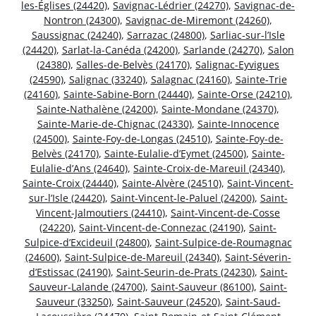
les-Églises (24420)
,
Savignac-Lédrier (24270)
,
Savignac-de-
Nontron (24300)
,
Savignac-de-Miremont (24260)
,
Saussignac (24240)
,
Sarrazac (24800)
,
Sarliac-sur-l’Isle
(24420)
,
Sarlat-la-Canéda (24200)
,
Sarlande (24270)
,
Salon
(24380)
,
Salles-de-Belvès (24170)
,
Salignac-Eyvigues
(24590)
,
Salignac (33240)
,
Salagnac (24160)
,
Sainte-Trie
(24160)
,
Sainte-Sabine-Born (24440)
,
Sainte-Orse (24210)
,
Sainte-Nathalène (24200)
,
Sainte-Mondane (24370)
,
Sainte-Marie-de-Chignac (24330)
,
Sainte-Innocence
(24500)
,
Sainte-Foy-de-Longas (24510)
,
Sainte-Foy-de-
Belvès (24170)
,
Sainte-Eulalie-d’Eymet (24500)
,
Sainte-
Eulalie-d’Ans (24640)
,
Sainte-Croix-de-Mareuil (24340)
,
Sainte-Croix (24440)
,
Sainte-Alvère (24510)
,
Saint-Vincent-
sur-l’Isle (24420)
,
Saint-Vincent-le-Paluel (24200)
,
Saint-
Vincent-Jalmoutiers (24410)
,
Saint-Vincent-de-Cosse
(24220)
,
Saint-Vincent-de-Connezac (24190)
,
Saint-
Sulpice-d’Excideuil (24800)
,
Saint-Sulpice-de-Roumagnac
(24600)
,
Saint-Sulpice-de-Mareuil (24340)
,
Saint-Séverin-
d’Estissac (24190)
,
Saint-Seurin-de-Prats (24230)
,
Saint-
Sauveur-Lalande (24700)
,
Saint-Sauveur (86100)
,
Saint-
Sauveur (33250)
,
Saint-Sauveur (24520)
,
Saint-Saud-