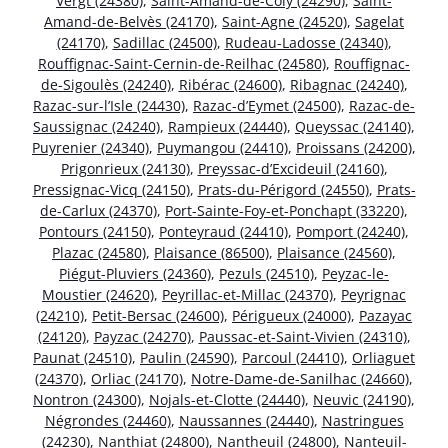
Vergt (24380)
,
Saint-Amand-de-Coly (24290)
,
Saint-
Amand-de-Belvès (24170)
,
Saint-Agne (24520)
,
Sagelat
(24170)
,
Sadillac (24500)
,
Rudeau-Ladosse (24340)
,
Rouffignac-Saint-Cernin-de-Reilhac (24580)
,
Rouffignac-
de-Sigoulès (24240)
,
Ribérac (24600)
,
Ribagnac (24240)
,
Razac-sur-l’Isle (24430)
,
Razac-d’Eymet (24500)
,
Razac-de-
Saussignac (24240)
,
Rampieux (24440)
,
Queyssac (24140)
,
Puyrenier (24340)
,
Puymangou (24410)
,
Proissans (24200)
,
Prigonrieux (24130)
,
Preyssac-d’Excideuil (24160)
,
Pressignac-Vicq (24150)
,
Prats-du-Périgord (24550)
,
Prats-
de-Carlux (24370)
,
Port-Sainte-Foy-et-Ponchapt (33220)
,
Pontours (24150)
,
Ponteyraud (24410)
,
Pomport (24240)
,
Plazac (24580)
,
Plaisance (86500)
,
Plaisance (24560)
,
Piégut-Pluviers (24360)
,
Pezuls (24510)
,
Peyzac-le-
Moustier (24620)
,
Peyrillac-et-Millac (24370)
,
Peyrignac
(24210)
,
Petit-Bersac (24600)
,
Périgueux (24000)
,
Pazayac
(24120)
,
Payzac (24270)
,
Paussac-et-Saint-Vivien (24310)
,
Paunat (24510)
,
Paulin (24590)
,
Parcoul (24410)
,
Orliaguet
(24370)
,
Orliac (24170)
,
Notre-Dame-de-Sanilhac (24660)
,
Nontron (24300)
,
Nojals-et-Clotte (24440)
,
Neuvic (24190)
,
Négrondes (24460)
,
Naussannes (24440)
,
Nastringues
(24230)
,
Nanthiat (24800)
,
Nantheuil (24800)
,
Nanteuil-