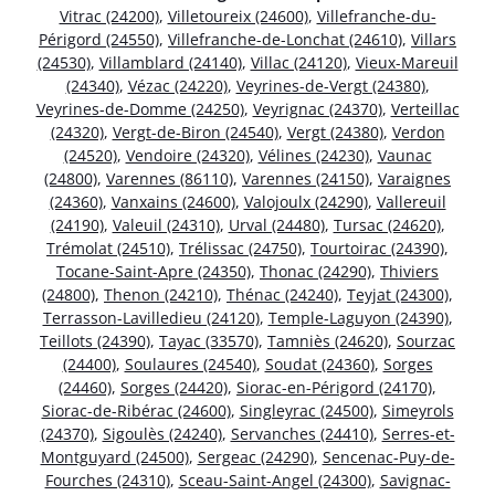
Vitrac (24200)
,
Villetoureix (24600)
,
Villefranche-du-
Périgord (24550)
,
Villefranche-de-Lonchat (24610)
,
Villars
(24530)
,
Villamblard (24140)
,
Villac (24120)
,
Vieux-Mareuil
(24340)
,
Vézac (24220)
,
Veyrines-de-Vergt (24380)
,
Veyrines-de-Domme (24250)
,
Veyrignac (24370)
,
Verteillac
(24320)
,
Vergt-de-Biron (24540)
,
Vergt (24380)
,
Verdon
(24520)
,
Vendoire (24320)
,
Vélines (24230)
,
Vaunac
(24800)
,
Varennes (86110)
,
Varennes (24150)
,
Varaignes
(24360)
,
Vanxains (24600)
,
Valojoulx (24290)
,
Vallereuil
(24190)
,
Valeuil (24310)
,
Urval (24480)
,
Tursac (24620)
,
Trémolat (24510)
,
Trélissac (24750)
,
Tourtoirac (24390)
,
Tocane-Saint-Apre (24350)
,
Thonac (24290)
,
Thiviers
(24800)
,
Thenon (24210)
,
Thénac (24240)
,
Teyjat (24300)
,
Terrasson-Lavilledieu (24120)
,
Temple-Laguyon (24390)
,
Teillots (24390)
,
Tayac (33570)
,
Tamniès (24620)
,
Sourzac
(24400)
,
Soulaures (24540)
,
Soudat (24360)
,
Sorges
(24460)
,
Sorges (24420)
,
Siorac-en-Périgord (24170)
,
Siorac-de-Ribérac (24600)
,
Singleyrac (24500)
,
Simeyrols
(24370)
,
Sigoulès (24240)
,
Servanches (24410)
,
Serres-et-
Montguyard (24500)
,
Sergeac (24290)
,
Sencenac-Puy-de-
Fourches (24310)
,
Sceau-Saint-Angel (24300)
,
Savignac-