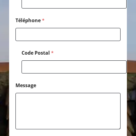
N
o
m
*
Téléphone
*
Code Postal
*
Message