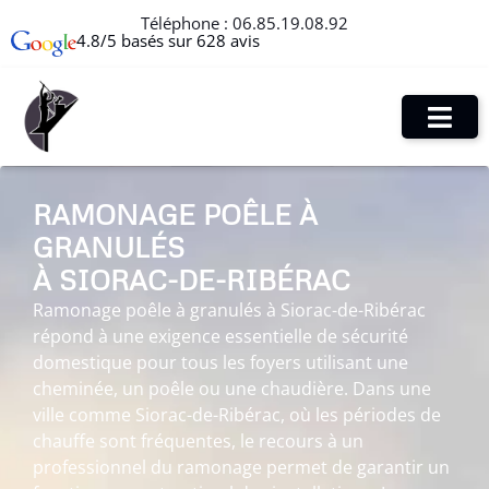
Téléphone :
06.85.19.08.92
4.8/5 basés sur 628 avis
RAMONAGE POÊLE À
GRANULÉS
À SIORAC-DE-RIBÉRAC
Ramonage poêle à granulés à Siorac-de-Ribérac
répond à une exigence essentielle de sécurité
domestique pour tous les foyers utilisant une
cheminée, un poêle ou une chaudière. Dans une
ville comme Siorac-de-Ribérac, où les périodes de
chauffe sont fréquentes, le recours à un
professionnel du ramonage permet de garantir un