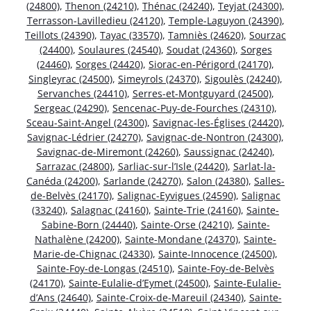
(24800)
,
Thenon (24210)
,
Thénac (24240)
,
Teyjat (24300)
,
Terrasson-Lavilledieu (24120)
,
Temple-Laguyon (24390)
,
Teillots (24390)
,
Tayac (33570)
,
Tamniès (24620)
,
Sourzac
(24400)
,
Soulaures (24540)
,
Soudat (24360)
,
Sorges
(24460)
,
Sorges (24420)
,
Siorac-en-Périgord (24170)
,
Singleyrac (24500)
,
Simeyrols (24370)
,
Sigoulès (24240)
,
Servanches (24410)
,
Serres-et-Montguyard (24500)
,
Sergeac (24290)
,
Sencenac-Puy-de-Fourches (24310)
,
Sceau-Saint-Angel (24300)
,
Savignac-les-Églises (24420)
,
Savignac-Lédrier (24270)
,
Savignac-de-Nontron (24300)
,
Savignac-de-Miremont (24260)
,
Saussignac (24240)
,
Sarrazac (24800)
,
Sarliac-sur-l’Isle (24420)
,
Sarlat-la-
Canéda (24200)
,
Sarlande (24270)
,
Salon (24380)
,
Salles-
de-Belvès (24170)
,
Salignac-Eyvigues (24590)
,
Salignac
(33240)
,
Salagnac (24160)
,
Sainte-Trie (24160)
,
Sainte-
Sabine-Born (24440)
,
Sainte-Orse (24210)
,
Sainte-
Nathalène (24200)
,
Sainte-Mondane (24370)
,
Sainte-
Marie-de-Chignac (24330)
,
Sainte-Innocence (24500)
,
Sainte-Foy-de-Longas (24510)
,
Sainte-Foy-de-Belvès
(24170)
,
Sainte-Eulalie-d’Eymet (24500)
,
Sainte-Eulalie-
d’Ans (24640)
,
Sainte-Croix-de-Mareuil (24340)
,
Sainte-