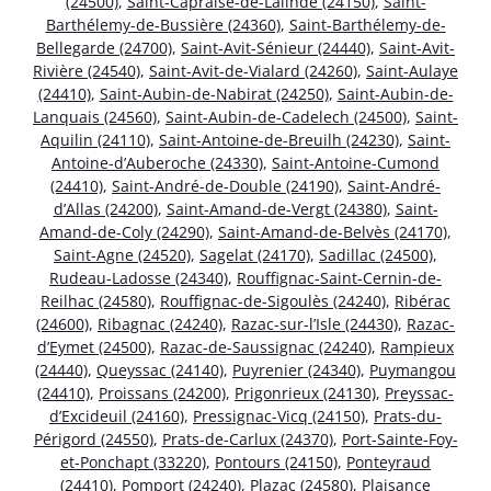
(24500)
,
Saint-Capraise-de-Lalinde (24150)
,
Saint-
Barthélemy-de-Bussière (24360)
,
Saint-Barthélemy-de-
Bellegarde (24700)
,
Saint-Avit-Sénieur (24440)
,
Saint-Avit-
Rivière (24540)
,
Saint-Avit-de-Vialard (24260)
,
Saint-Aulaye
(24410)
,
Saint-Aubin-de-Nabirat (24250)
,
Saint-Aubin-de-
Lanquais (24560)
,
Saint-Aubin-de-Cadelech (24500)
,
Saint-
Aquilin (24110)
,
Saint-Antoine-de-Breuilh (24230)
,
Saint-
Antoine-d’Auberoche (24330)
,
Saint-Antoine-Cumond
(24410)
,
Saint-André-de-Double (24190)
,
Saint-André-
d’Allas (24200)
,
Saint-Amand-de-Vergt (24380)
,
Saint-
Amand-de-Coly (24290)
,
Saint-Amand-de-Belvès (24170)
,
Saint-Agne (24520)
,
Sagelat (24170)
,
Sadillac (24500)
,
Rudeau-Ladosse (24340)
,
Rouffignac-Saint-Cernin-de-
Reilhac (24580)
,
Rouffignac-de-Sigoulès (24240)
,
Ribérac
(24600)
,
Ribagnac (24240)
,
Razac-sur-l’Isle (24430)
,
Razac-
d’Eymet (24500)
,
Razac-de-Saussignac (24240)
,
Rampieux
(24440)
,
Queyssac (24140)
,
Puyrenier (24340)
,
Puymangou
(24410)
,
Proissans (24200)
,
Prigonrieux (24130)
,
Preyssac-
d’Excideuil (24160)
,
Pressignac-Vicq (24150)
,
Prats-du-
Périgord (24550)
,
Prats-de-Carlux (24370)
,
Port-Sainte-Foy-
et-Ponchapt (33220)
,
Pontours (24150)
,
Ponteyraud
(24410)
,
Pomport (24240)
,
Plazac (24580)
,
Plaisance