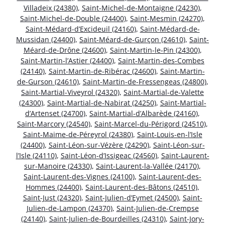
Villadeix (24380)
,
Saint-Michel-de-Montaigne (24230)
,
Saint-Michel-de-Double (24400)
,
Saint-Mesmin (24270)
,
Saint-Médard-d’Excideuil (24160)
,
Saint-Médard-de-
Mussidan (24400)
,
Saint-Méard-de-Gurçon (24610)
,
Saint-
Méard-de-Drône (24600)
,
Saint-Martin-le-Pin (24300)
,
Saint-Martin-l’Astier (24400)
,
Saint-Martin-des-Combes
(24140)
,
Saint-Martin-de-Ribérac (24600)
,
Saint-Martin-
de-Gurson (24610)
,
Saint-Martin-de-Fressengeas (24800)
,
Saint-Martial-Viveyrol (24320)
,
Saint-Martial-de-Valette
(24300)
,
Saint-Martial-de-Nabirat (24250)
,
Saint-Martial-
d’Artenset (24700)
,
Saint-Martial-d’Albarède (24160)
,
Saint-Marcory (24540)
,
Saint-Marcel-du-Périgord (24510)
,
Saint-Maime-de-Péreyrol (24380)
,
Saint-Louis-en-l’Isle
(24400)
,
Saint-Léon-sur-Vézère (24290)
,
Saint-Léon-sur-
l’Isle (24110)
,
Saint-Léon-d’Issigeac (24560)
,
Saint-Laurent-
sur-Manoire (24330)
,
Saint-Laurent-la-Vallée (24170)
,
Saint-Laurent-des-Vignes (24100)
,
Saint-Laurent-des-
Hommes (24400)
,
Saint-Laurent-des-Bâtons (24510)
,
Saint-Just (24320)
,
Saint-Julien-d’Eymet (24500)
,
Saint-
Julien-de-Lampon (24370)
,
Saint-Julien-de-Crempse
(24140)
,
Saint-Julien-de-Bourdeilles (24310)
,
Saint-Jory-