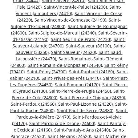
Croix (24440)
,
Sainte-Alvère (24510)
,
Saint-Vincent-sur-
l’Isle (24420)
,
Saint-Vincent-le-Paluel (24200)
,
Saint-
Vincent-Jalmoutiers (24410)
,
Saint-Vincent-de-Cosse
(24220)
,
Saint-Vincent-de-Connezac (24190)
,
Saint-
Sulpice-d’Excideuil (24800)
,
Saint-Sulpice-de-Roumagnac
(24600)
,
Saint-Sulpice-de-Mareuil (24340)
,
Saint-Séverin-
d’Estissac (24190)
,
Saint-Seurin-de-Prats (24230)
,
Saint-
Sauveur-Lalande (24700)
,
Saint-Sauveur (86100)
,
Saint-
Sauveur (33250)
,
Saint-Sauveur (24520)
,
Saint-Saud-
Lacoussière (24470)
,
Saint-Romain-et-Saint-Clément
(24800)
,
Saint-Romain-de-Monpazier (24540)
,
Saint-Rémy
(79410)
,
Saint-Rémy (24700)
,
Saint-Raphaël (24160)
,
Saint-
Rabier (24210)
,
Saint-Privat-des-Prés (24410)
,
Saint-Priest-
les-Fougères (24450)
,
Saint-Pompon (24170)
,
Saint-Pierre-
d’Eyraud (24130)
,
Saint-Pierre-de-Frugie (24450)
,
Saint-
Pierre-de-Côle (24800)
,
Saint-Pierre-de-Chignac (24330)
,
Saint-Perdoux (24560)
,
Saint-Paul-Lizonne (24320)
,
Saint-
Paul-la-Roche (24800)
,
Saint-Paul-de-Serre (24380)
,
Saint-
Pardoux-la-Rivière (24470)
,
Saint-Pardoux-et-Vielvic
(24170)
,
Saint-Pardoux-de-Drône (24600)
,
Saint-Pantaly-
d’Excideuil (24160)
,
Saint-Pantaly-d’Ans (24640)
,
Saint-
Pancrace (24530)
,
Saint-Nexans (24520)
,
Saint-Michel-de-