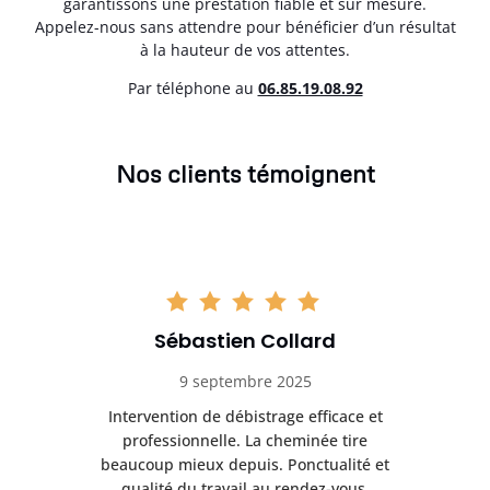
garantissons une prestation fiable et sur mesure.
Appelez-nous sans attendre pour bénéficier d’un résultat
à la hauteur de vos attentes.
Par téléphone au
06.85.19.08.92
Nos clients témoignent
Sébastien Collard
9 septembre 2025
il
Intervention de débistrage efficace et
Ra
professionnelle. La cheminée tire
ri
e
beaucoup mieux depuis. Ponctualité et
ap
.
qualité du travail au rendez-vous.