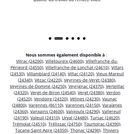
Nous sommes également disponible à
:
Vitrac (24200)
,
Villetoureix (24600)
,
Villefranche-du-
Périgord (24550)
,
Villefranche-de-Lonchat (24610)
,
Villars
(24530)
,
Villamblard (24140)
,
Villac (24120)
,
Vieux-Mareuil
(24340)
,
Vézac (24220)
,
Veyrines-de-Vergt (24380)
,
Veyrines-de-Domme (24250)
,
Veyrignac (24370)
,
Verteillac
(24320)
,
Vergt-de-Biron (24540)
,
Vergt (24380)
,
Verdon
(24520)
,
Vendoire (24320)
,
Vélines (24230)
,
Vaunac
(24800)
,
Varennes (86110)
,
Varennes (24150)
,
Varaignes
(24360)
,
Vanxains (24600)
,
Valojoulx (24290)
,
Vallereuil
(24190)
,
Valeuil (24310)
,
Urval (24480)
,
Tursac (24620)
,
Trémolat (24510)
,
Trélissac (24750)
,
Tourtoirac (24390)
,
Tocane-Saint-Apre (24350)
,
Thonac (24290)
,
Thiviers