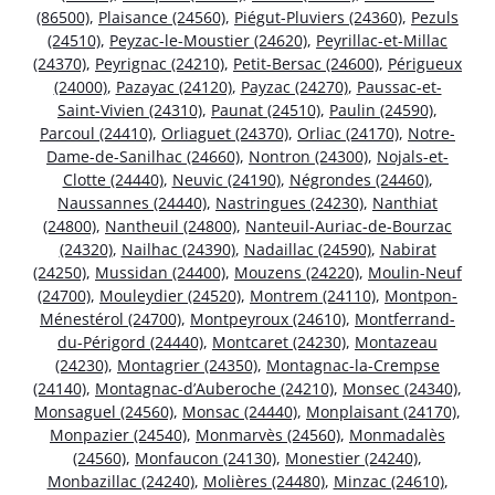
(86500)
,
Plaisance (24560)
,
Piégut-Pluviers (24360)
,
Pezuls
(24510)
,
Peyzac-le-Moustier (24620)
,
Peyrillac-et-Millac
(24370)
,
Peyrignac (24210)
,
Petit-Bersac (24600)
,
Périgueux
(24000)
,
Pazayac (24120)
,
Payzac (24270)
,
Paussac-et-
Saint-Vivien (24310)
,
Paunat (24510)
,
Paulin (24590)
,
Parcoul (24410)
,
Orliaguet (24370)
,
Orliac (24170)
,
Notre-
Dame-de-Sanilhac (24660)
,
Nontron (24300)
,
Nojals-et-
Clotte (24440)
,
Neuvic (24190)
,
Négrondes (24460)
,
Naussannes (24440)
,
Nastringues (24230)
,
Nanthiat
(24800)
,
Nantheuil (24800)
,
Nanteuil-Auriac-de-Bourzac
(24320)
,
Nailhac (24390)
,
Nadaillac (24590)
,
Nabirat
(24250)
,
Mussidan (24400)
,
Mouzens (24220)
,
Moulin-Neuf
(24700)
,
Mouleydier (24520)
,
Montrem (24110)
,
Montpon-
Ménestérol (24700)
,
Montpeyroux (24610)
,
Montferrand-
du-Périgord (24440)
,
Montcaret (24230)
,
Montazeau
(24230)
,
Montagrier (24350)
,
Montagnac-la-Crempse
(24140)
,
Montagnac-d’Auberoche (24210)
,
Monsec (24340)
,
Monsaguel (24560)
,
Monsac (24440)
,
Monplaisant (24170)
,
Monpazier (24540)
,
Monmarvès (24560)
,
Monmadalès
(24560)
,
Monfaucon (24130)
,
Monestier (24240)
,
Monbazillac (24240)
,
Molières (24480)
,
Minzac (24610)
,