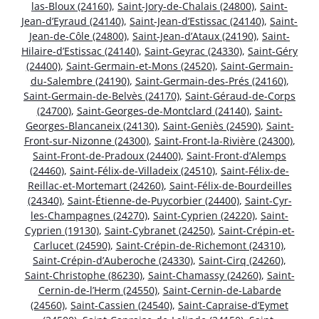
las-Bloux (24160)
,
Saint-Jory-de-Chalais (24800)
,
Saint-
Jean-d’Eyraud (24140)
,
Saint-Jean-d’Estissac (24140)
,
Saint-
Jean-de-Côle (24800)
,
Saint-Jean-d’Ataux (24190)
,
Saint-
Hilaire-d’Estissac (24140)
,
Saint-Geyrac (24330)
,
Saint-Géry
(24400)
,
Saint-Germain-et-Mons (24520)
,
Saint-Germain-
du-Salembre (24190)
,
Saint-Germain-des-Prés (24160)
,
Saint-Germain-de-Belvès (24170)
,
Saint-Géraud-de-Corps
(24700)
,
Saint-Georges-de-Montclard (24140)
,
Saint-
Georges-Blancaneix (24130)
,
Saint-Geniès (24590)
,
Saint-
Front-sur-Nizonne (24300)
,
Saint-Front-la-Rivière (24300)
,
Saint-Front-de-Pradoux (24400)
,
Saint-Front-d’Alemps
(24460)
,
Saint-Félix-de-Villadeix (24510)
,
Saint-Félix-de-
Reillac-et-Mortemart (24260)
,
Saint-Félix-de-Bourdeilles
(24340)
,
Saint-Étienne-de-Puycorbier (24400)
,
Saint-Cyr-
les-Champagnes (24270)
,
Saint-Cyprien (24220)
,
Saint-
Cyprien (19130)
,
Saint-Cybranet (24250)
,
Saint-Crépin-et-
Carlucet (24590)
,
Saint-Crépin-de-Richemont (24310)
,
Saint-Crépin-d’Auberoche (24330)
,
Saint-Cirq (24260)
,
Saint-Christophe (86230)
,
Saint-Chamassy (24260)
,
Saint-
Cernin-de-l’Herm (24550)
,
Saint-Cernin-de-Labarde
(24560)
,
Saint-Cassien (24540)
,
Saint-Capraise-d’Eymet