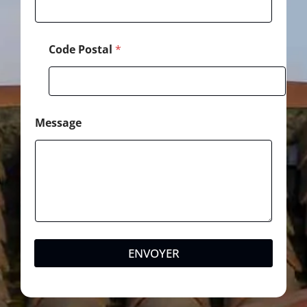
h
o
n
e
Code Postal
*
Message
ENVOYER