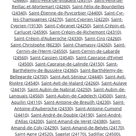
(24460)
,
Saint-Félix-de-Villadeix (24510)
,
Saint-Félix-de-
Reillac-et-Mortemart (24260)
,
Saint-Félix-de-Bourdeilles
(24340)
,
Saint-Étienne-de-Puycorbier (24400)
,
Saint-Cyr-
les-Champagnes (24270)
,
Saint-Cyprien (24220)
,
Saint-
Cyprien (19130)
,
Saint-Cybranet (24250)
,
Saint-Crépin-et-
Carlucet (24590)
,
Saint-Crépin-de-Richemont (24310)
,
Saint-Crépin-d’Auberoche (24330)
,
Saint-Cirq (24260)
,
Saint-Christophe (86230)
,
Saint-Chamassy (24260)
,
Saint-
Cernin-de-l’Herm (24550)
,
Saint-Cernin-de-Labarde
(24560)
,
Saint-Cassien (24540)
,
Saint-Capraise-d’Eymet
(24500)
,
Saint-Capraise-de-Lalinde (24150)
,
Saint-
Barthélemy-de-Bussière (24360)
,
Saint-Barthélemy-de-
Bellegarde (24700)
,
Saint-Avit-Sénieur (24440)
,
Saint-Avit-
Rivière (24540)
,
Saint-Avit-de-Vialard (24260)
,
Saint-Aulaye
(24410)
,
Saint-Aubin-de-Nabirat (24250)
,
Saint-Aubin-de-
Lanquais (24560)
,
Saint-Aubin-de-Cadelech (24500)
,
Saint-
Aquilin (24110)
,
Saint-Antoine-de-Breuilh (24230)
,
Saint-
Antoine-d’Auberoche (24330)
,
Saint-Antoine-Cumond
(24410)
,
Saint-André-de-Double (24190)
,
Saint-André-
d’Allas (24200)
,
Saint-Amand-de-Vergt (24380)
,
Saint-
Amand-de-Coly (24290)
,
Saint-Amand-de-Belvès (24170)
,
Saint-Agne (24520)
,
Sagelat (24170)
,
Sadillac (24500)
,