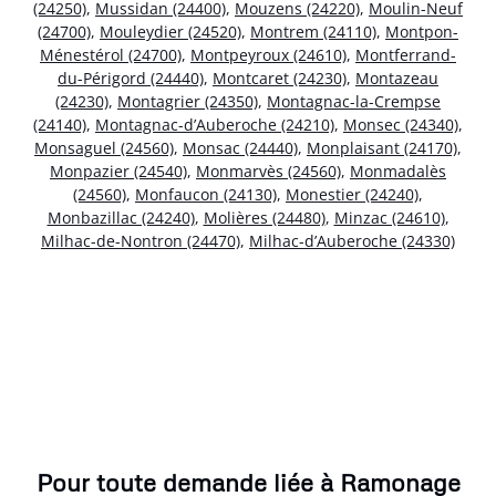
(24250)
,
Mussidan (24400)
,
Mouzens (24220)
,
Moulin-Neuf
(24700)
,
Mouleydier (24520)
,
Montrem (24110)
,
Montpon-
Ménestérol (24700)
,
Montpeyroux (24610)
,
Montferrand-
du-Périgord (24440)
,
Montcaret (24230)
,
Montazeau
(24230)
,
Montagrier (24350)
,
Montagnac-la-Crempse
(24140)
,
Montagnac-d’Auberoche (24210)
,
Monsec (24340)
,
Monsaguel (24560)
,
Monsac (24440)
,
Monplaisant (24170)
,
Monpazier (24540)
,
Monmarvès (24560)
,
Monmadalès
(24560)
,
Monfaucon (24130)
,
Monestier (24240)
,
Monbazillac (24240)
,
Molières (24480)
,
Minzac (24610)
,
Milhac-de-Nontron (24470)
,
Milhac-d’Auberoche (24330)
Pour toute demande liée à Ramonage