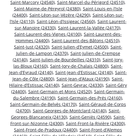
Saint-Marcory (24540)
,
Saint-Marcel-du-Périgord (24510)
,
Saint-Maime-de-Péreyrol (24380)
,
Saint-Louis-en-l’Isle
(24400)
,
Saint-Léon-sur-Vézère (24290)
,
Saint-Léon-sur-
l’Isle (24110)
,
Saint-Léon-d’Issigeac (24560)
,
Saint-Laurent-
sur-Manoire (24330)
,
Saint-Laurent-la-Vallée (24170)
,
Saint-Laurent-des-Vignes (24100)
,
Saint-Laurent-des-
Hommes (24400)
,
Saint-Laurent-des-Bâtons (24510)
,
Saint-Just (24320)
,
Saint-Julien-d’Eymet (24500)
,
Saint-
Julien-de-Lampon (24370)
,
Saint-Julien-de-Crempse
(24140)
,
Saint-Julien-de-Bourdeilles (24310)
,
Saint-Jory-
las-Bloux (24160)
,
Saint-Jory-de-Chalais (24800)
,
Saint-
Jean-d’Eyraud (24140)
,
Saint-Jean-d’Estissac (24140)
,
Saint-
Jean-de-Côle (24800)
,
Saint-Jean-d’Ataux (24190)
,
Saint-
Hilaire-d’Estissac (24140)
,
Saint-Geyrac (24330)
,
Saint-Géry
(24400)
,
Saint-Germain-et-Mons (24520)
,
Saint-Germain-
du-Salembre (24190)
,
Saint-Germain-des-Prés (24160)
,
Saint-Germain-de-Belvès (24170)
,
Saint-Géraud-de-Corps
(24700)
,
Saint-Georges-de-Montclard (24140)
,
Saint-
Georges-Blancaneix (24130)
,
Saint-Geniès (24590)
,
Saint-
Front-sur-Nizonne (24300)
,
Saint-Front-la-Rivière (24300)
,
Saint-Front-de-Pradoux (24400)
,
Saint-Front-d’Alemps