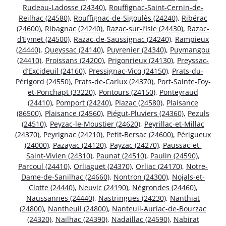
Rudeau-Ladosse (24340)
,
Rouffignac-Saint-Cernin-de-
Reilhac (24580)
,
Rouffignac-de-Sigoulès (24240)
,
Ribérac
(24600)
,
Ribagnac (24240)
,
Razac-sur-l’Isle (24430)
,
Razac-
d’Eymet (24500)
,
Razac-de-Saussignac (24240)
,
Rampieux
(24440)
,
Queyssac (24140)
,
Puyrenier (24340)
,
Puymangou
(24410)
,
Proissans (24200)
,
Prigonrieux (24130)
,
Preyssac-
d’Excideuil (24160)
,
Pressignac-Vicq (24150)
,
Prats-du-
Périgord (24550)
,
Prats-de-Carlux (24370)
,
Port-Sainte-Foy-
et-Ponchapt (33220)
,
Pontours (24150)
,
Ponteyraud
(24410)
,
Pomport (24240)
,
Plazac (24580)
,
Plaisance
(86500)
,
Plaisance (24560)
,
Piégut-Pluviers (24360)
,
Pezuls
(24510)
,
Peyzac-le-Moustier (24620)
,
Peyrillac-et-Millac
(24370)
,
Peyrignac (24210)
,
Petit-Bersac (24600)
,
Périgueux
(24000)
,
Pazayac (24120)
,
Payzac (24270)
,
Paussac-et-
Saint-Vivien (24310)
,
Paunat (24510)
,
Paulin (24590)
,
Parcoul (24410)
,
Orliaguet (24370)
,
Orliac (24170)
,
Notre-
Dame-de-Sanilhac (24660)
,
Nontron (24300)
,
Nojals-et-
Clotte (24440)
,
Neuvic (24190)
,
Négrondes (24460)
,
Naussannes (24440)
,
Nastringues (24230)
,
Nanthiat
(24800)
,
Nantheuil (24800)
,
Nanteuil-Auriac-de-Bourzac
(24320)
,
Nailhac (24390)
,
Nadaillac (24590)
,
Nabirat