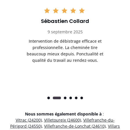
Sébastien Collard
9 septembre 2025
il
Intervention de débistrage efficace et
Ra
professionnelle. La cheminée tire
ri
e
beaucoup mieux depuis. Ponctualité et
ap
.
qualité du travail au rendez-vous.
Nous sommes également disponible à
:
Vitrac (24200)
,
Villetoureix (24600)
,
Villefranche-du-
Périgord (24550)
,
Villefranche-de-Lonchat (24610)
,
Villars