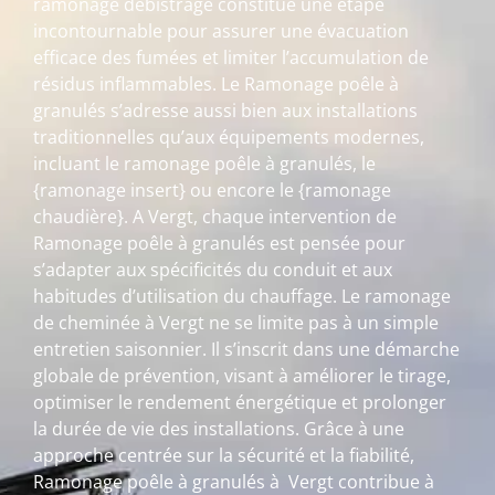
ramonage débistrage constitue une étape
incontournable pour assurer une évacuation
efficace des fumées et limiter l’accumulation de
résidus inflammables. Le Ramonage poêle à
granulés s’adresse aussi bien aux installations
traditionnelles qu’aux équipements modernes,
incluant le ramonage poêle à granulés, le
{ramonage insert} ou encore le {ramonage
chaudière}. A Vergt, chaque intervention de
Ramonage poêle à granulés est pensée pour
s’adapter aux spécificités du conduit et aux
habitudes d’utilisation du chauffage. Le ramonage
de cheminée à Vergt ne se limite pas à un simple
entretien saisonnier. Il s’inscrit dans une démarche
globale de prévention, visant à améliorer le tirage,
optimiser le rendement énergétique et prolonger
la durée de vie des installations. Grâce à une
approche centrée sur la sécurité et la fiabilité,
Ramonage poêle à granulés à Vergt contribue à