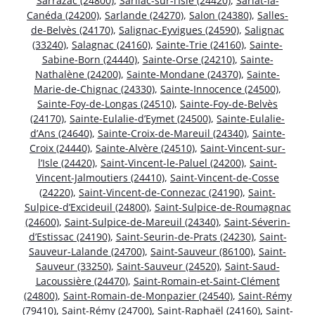
Sarrazac (24800)
,
Sarliac-sur-l’Isle (24420)
,
Sarlat-la-
Canéda (24200)
,
Sarlande (24270)
,
Salon (24380)
,
Salles-
de-Belvès (24170)
,
Salignac-Eyvigues (24590)
,
Salignac
(33240)
,
Salagnac (24160)
,
Sainte-Trie (24160)
,
Sainte-
Sabine-Born (24440)
,
Sainte-Orse (24210)
,
Sainte-
Nathalène (24200)
,
Sainte-Mondane (24370)
,
Sainte-
Marie-de-Chignac (24330)
,
Sainte-Innocence (24500)
,
Sainte-Foy-de-Longas (24510)
,
Sainte-Foy-de-Belvès
(24170)
,
Sainte-Eulalie-d’Eymet (24500)
,
Sainte-Eulalie-
d’Ans (24640)
,
Sainte-Croix-de-Mareuil (24340)
,
Sainte-
Croix (24440)
,
Sainte-Alvère (24510)
,
Saint-Vincent-sur-
l’Isle (24420)
,
Saint-Vincent-le-Paluel (24200)
,
Saint-
Vincent-Jalmoutiers (24410)
,
Saint-Vincent-de-Cosse
(24220)
,
Saint-Vincent-de-Connezac (24190)
,
Saint-
Sulpice-d’Excideuil (24800)
,
Saint-Sulpice-de-Roumagnac
(24600)
,
Saint-Sulpice-de-Mareuil (24340)
,
Saint-Séverin-
d’Estissac (24190)
,
Saint-Seurin-de-Prats (24230)
,
Saint-
Sauveur-Lalande (24700)
,
Saint-Sauveur (86100)
,
Saint-
Sauveur (33250)
,
Saint-Sauveur (24520)
,
Saint-Saud-
Lacoussière (24470)
,
Saint-Romain-et-Saint-Clément
(24800)
,
Saint-Romain-de-Monpazier (24540)
,
Saint-Rémy
(79410)
,
Saint-Rémy (24700)
,
Saint-Raphaël (24160)
,
Saint-