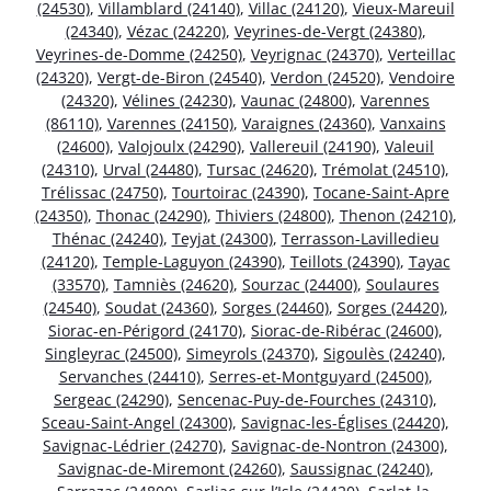
(24530)
,
Villamblard (24140)
,
Villac (24120)
,
Vieux-Mareuil
(24340)
,
Vézac (24220)
,
Veyrines-de-Vergt (24380)
,
Veyrines-de-Domme (24250)
,
Veyrignac (24370)
,
Verteillac
(24320)
,
Vergt-de-Biron (24540)
,
Verdon (24520)
,
Vendoire
(24320)
,
Vélines (24230)
,
Vaunac (24800)
,
Varennes
(86110)
,
Varennes (24150)
,
Varaignes (24360)
,
Vanxains
(24600)
,
Valojoulx (24290)
,
Vallereuil (24190)
,
Valeuil
(24310)
,
Urval (24480)
,
Tursac (24620)
,
Trémolat (24510)
,
Trélissac (24750)
,
Tourtoirac (24390)
,
Tocane-Saint-Apre
(24350)
,
Thonac (24290)
,
Thiviers (24800)
,
Thenon (24210)
,
Thénac (24240)
,
Teyjat (24300)
,
Terrasson-Lavilledieu
(24120)
,
Temple-Laguyon (24390)
,
Teillots (24390)
,
Tayac
(33570)
,
Tamniès (24620)
,
Sourzac (24400)
,
Soulaures
(24540)
,
Soudat (24360)
,
Sorges (24460)
,
Sorges (24420)
,
Siorac-en-Périgord (24170)
,
Siorac-de-Ribérac (24600)
,
Singleyrac (24500)
,
Simeyrols (24370)
,
Sigoulès (24240)
,
Servanches (24410)
,
Serres-et-Montguyard (24500)
,
Sergeac (24290)
,
Sencenac-Puy-de-Fourches (24310)
,
Sceau-Saint-Angel (24300)
,
Savignac-les-Églises (24420)
,
Savignac-Lédrier (24270)
,
Savignac-de-Nontron (24300)
,
Savignac-de-Miremont (24260)
,
Saussignac (24240)
,