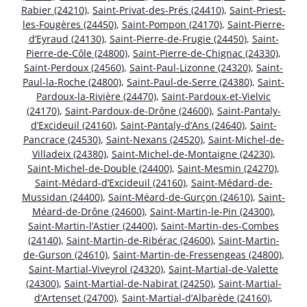
Rabier (24210)
,
Saint-Privat-des-Prés (24410)
,
Saint-Priest-
les-Fougères (24450)
,
Saint-Pompon (24170)
,
Saint-Pierre-
d’Eyraud (24130)
,
Saint-Pierre-de-Frugie (24450)
,
Saint-
Pierre-de-Côle (24800)
,
Saint-Pierre-de-Chignac (24330)
,
Saint-Perdoux (24560)
,
Saint-Paul-Lizonne (24320)
,
Saint-
Paul-la-Roche (24800)
,
Saint-Paul-de-Serre (24380)
,
Saint-
Pardoux-la-Rivière (24470)
,
Saint-Pardoux-et-Vielvic
(24170)
,
Saint-Pardoux-de-Drône (24600)
,
Saint-Pantaly-
d’Excideuil (24160)
,
Saint-Pantaly-d’Ans (24640)
,
Saint-
Pancrace (24530)
,
Saint-Nexans (24520)
,
Saint-Michel-de-
Villadeix (24380)
,
Saint-Michel-de-Montaigne (24230)
,
Saint-Michel-de-Double (24400)
,
Saint-Mesmin (24270)
,
Saint-Médard-d’Excideuil (24160)
,
Saint-Médard-de-
Mussidan (24400)
,
Saint-Méard-de-Gurçon (24610)
,
Saint-
Méard-de-Drône (24600)
,
Saint-Martin-le-Pin (24300)
,
Saint-Martin-l’Astier (24400)
,
Saint-Martin-des-Combes
(24140)
,
Saint-Martin-de-Ribérac (24600)
,
Saint-Martin-
de-Gurson (24610)
,
Saint-Martin-de-Fressengeas (24800)
,
Saint-Martial-Viveyrol (24320)
,
Saint-Martial-de-Valette
(24300)
,
Saint-Martial-de-Nabirat (24250)
,
Saint-Martial-
d’Artenset (24700)
,
Saint-Martial-d’Albarède (24160)
,