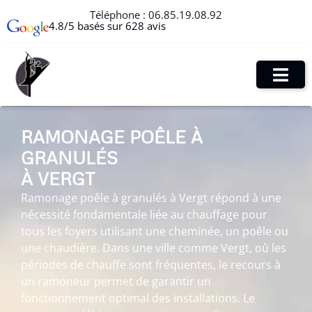
Téléphone :
06.85.19.08.92
4.8/5 basés sur 628 avis
RAMONAGE POÊLE À
GRANULÉS
À VERGT
Ramonage poêle à granulés à Vergt répond à une
nécessité fondamentale liée au chauffage pour
tous les foyers utilisant une cheminée, un poêle ou
une chaudière. Dans une ville comme Vergt, où les
périodes de chauffe sont fréquentes, le recours à
un ramoneur permet de garantir un
fonctionnement optimal des installations. Le