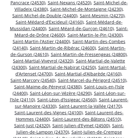
Pancrace (24530)
,
Saint-Nexans (24520)
,
Saint-Michel-de-
Villadeix (24380)
,
Saint-Michel-de-Montaigne (24230)
,
Saint-Michel-de-Double (24400)
,
Saint-Mesmin (24270)
,
Saint-Médard-d’Excideuil (24160)
,
Saint-Médard-de-
Mussidan (24400)
,
Saint-Méard-de-Gurçon (24610)
,
Saint-
Méard-de-Drône (24600)
,
Saint-Martin-le-Pin (24300)
,
Saint-Martin-l’Astier (24400)
,
Saint-Martin-des-Combes
(24140)
,
Saint-Martin-de-Ribérac (24600)
,
Saint-Martin-
de-Gurson (24610)
,
Saint-Martin-de-Fressengeas (24800)
,
Saint-Martial-Viveyrol (24320)
,
Saint-Martial-de-Valette
(24300)
,
Saint-Martial-de-Nabirat (24250)
,
Saint-Martial-
d’Artenset (24700)
,
Saint-Martial-d’Albarède (24160)
,
Saint-Marcory (24540)
,
Saint-Marcel-du-Périgord (24510)
,
Saint-Maime-de-Péreyrol (24380)
,
Saint-Louis-en-l’Isle
(24400)
,
Saint-Léon-sur-Vézère (24290)
,
Saint-Léon-sur-
l’Isle (24110)
,
Saint-Léon-d’Issigeac (24560)
,
Saint-Laurent-
sur-Manoire (24330)
,
Saint-Laurent-la-Vallée (24170)
,
Saint-Laurent-des-Vignes (24100)
,
Saint-Laurent-des-
Hommes (24400)
,
Saint-Laurent-des-Bâtons (24510)
,
Saint-Just (24320)
,
Saint-Julien-d’Eymet (24500)
,
Saint-
Julien-de-Lampon (24370)
,
Saint-Julien-de-Crempse