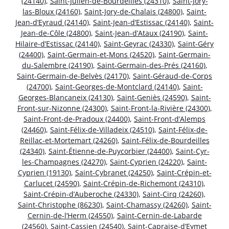
(24140)
,
Saint-Julien-de-Bourdeilles (24310)
,
Saint-Jory-
las-Bloux (24160)
,
Saint-Jory-de-Chalais (24800)
,
Saint-
Jean-d’Eyraud (24140)
,
Saint-Jean-d’Estissac (24140)
,
Saint-
Jean-de-Côle (24800)
,
Saint-Jean-d’Ataux (24190)
,
Saint-
Hilaire-d’Estissac (24140)
,
Saint-Geyrac (24330)
,
Saint-Géry
(24400)
,
Saint-Germain-et-Mons (24520)
,
Saint-Germain-
du-Salembre (24190)
,
Saint-Germain-des-Prés (24160)
,
Saint-Germain-de-Belvès (24170)
,
Saint-Géraud-de-Corps
(24700)
,
Saint-Georges-de-Montclard (24140)
,
Saint-
Georges-Blancaneix (24130)
,
Saint-Geniès (24590)
,
Saint-
Front-sur-Nizonne (24300)
,
Saint-Front-la-Rivière (24300)
,
Saint-Front-de-Pradoux (24400)
,
Saint-Front-d’Alemps
(24460)
,
Saint-Félix-de-Villadeix (24510)
,
Saint-Félix-de-
Reillac-et-Mortemart (24260)
,
Saint-Félix-de-Bourdeilles
(24340)
,
Saint-Étienne-de-Puycorbier (24400)
,
Saint-Cyr-
les-Champagnes (24270)
,
Saint-Cyprien (24220)
,
Saint-
Cyprien (19130)
,
Saint-Cybranet (24250)
,
Saint-Crépin-et-
Carlucet (24590)
,
Saint-Crépin-de-Richemont (24310)
,
Saint-Crépin-d’Auberoche (24330)
,
Saint-Cirq (24260)
,
Saint-Christophe (86230)
,
Saint-Chamassy (24260)
,
Saint-
Cernin-de-l’Herm (24550)
,
Saint-Cernin-de-Labarde
(24560)
,
Saint-Cassien (24540)
,
Saint-Capraise-d’Eymet