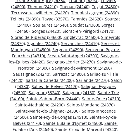
Tocane-Saint-Apre (24350)
,
Thonac (24290)
,
Thiviers
(24800)
,
Thenon (24210)
,
Thénac (24240)
,
Teyjat (24300)
,
Terrasson-Lavilledieu (24120)
,
Temple-Laguyon (24390)
,
Teillots (24390)
,
Tayac (33570)
,
Tamniès (24620)
,
Sourzac
(24400)
,
Soulaures (24540)
,
Soudat (24360)
,
Sorges
(24460)
,
Sorges (24420)
,
Siorac-en-Périgord (24170)
,
Siorac-de-Ribérac (24600)
,
Singleyrac (24500)
,
Simeyrols
(24370)
,
Sigoulès (24240)
,
Servanches (24410)
,
Serres-et-
Montguyard (24500)
,
Sergeac (24290)
,
Sencenac-Puy-de-
Fourches (24310)
,
Sceau-Saint-Angel (24300)
,
Savignac-
les-Églises (24420)
,
Savignac-Lédrier (24270)
,
Savignac-de-
Nontron (24300)
,
Savignac-de-Miremont (24260)
,
Saussignac (24240)
,
Sarrazac (24800)
,
Sarliac-sur-l’Isle
(24420)
,
Sarlat-la-Canéda (24200)
,
Sarlande (24270)
,
Salon
(24380)
,
Salles-de-Belvès (24170)
,
Salignac-Eyvigues
(24590)
,
Salignac (33240)
,
Salagnac (24160)
,
Sainte-Trie
(24160)
,
Sainte-Sabine-Born (24440)
,
Sainte-Orse (24210)
,
Sainte-Nathalène (24200)
,
Sainte-Mondane (24370)
,
Sainte-Marie-de-Chignac (24330)
,
Sainte-Innocence
(24500)
,
Sainte-Foy-de-Longas (24510)
,
Sainte-Foy-de-
Belvès (24170)
,
Sainte-Eulalie-d’Eymet (24500)
,
Sainte-
Eulalie-d’Ans (24640)
,
Sainte-Croix-de-Mareuil (24340)
,