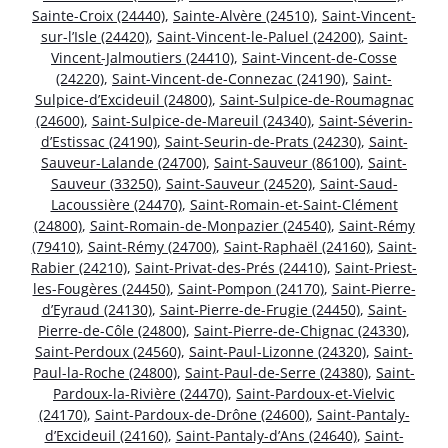
Sainte-Croix (24440)
,
Sainte-Alvère (24510)
,
Saint-Vincent-
sur-l’Isle (24420)
,
Saint-Vincent-le-Paluel (24200)
,
Saint-
Vincent-Jalmoutiers (24410)
,
Saint-Vincent-de-Cosse
(24220)
,
Saint-Vincent-de-Connezac (24190)
,
Saint-
Sulpice-d’Excideuil (24800)
,
Saint-Sulpice-de-Roumagnac
(24600)
,
Saint-Sulpice-de-Mareuil (24340)
,
Saint-Séverin-
d’Estissac (24190)
,
Saint-Seurin-de-Prats (24230)
,
Saint-
Sauveur-Lalande (24700)
,
Saint-Sauveur (86100)
,
Saint-
Sauveur (33250)
,
Saint-Sauveur (24520)
,
Saint-Saud-
Lacoussière (24470)
,
Saint-Romain-et-Saint-Clément
(24800)
,
Saint-Romain-de-Monpazier (24540)
,
Saint-Rémy
(79410)
,
Saint-Rémy (24700)
,
Saint-Raphaël (24160)
,
Saint-
Rabier (24210)
,
Saint-Privat-des-Prés (24410)
,
Saint-Priest-
les-Fougères (24450)
,
Saint-Pompon (24170)
,
Saint-Pierre-
d’Eyraud (24130)
,
Saint-Pierre-de-Frugie (24450)
,
Saint-
Pierre-de-Côle (24800)
,
Saint-Pierre-de-Chignac (24330)
,
Saint-Perdoux (24560)
,
Saint-Paul-Lizonne (24320)
,
Saint-
Paul-la-Roche (24800)
,
Saint-Paul-de-Serre (24380)
,
Saint-
Pardoux-la-Rivière (24470)
,
Saint-Pardoux-et-Vielvic
(24170)
,
Saint-Pardoux-de-Drône (24600)
,
Saint-Pantaly-
d’Excideuil (24160)
,
Saint-Pantaly-d’Ans (24640)
,
Saint-