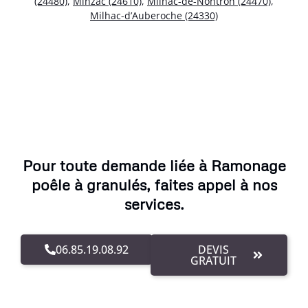
(24480)
,
Minzac (24610)
,
Milhac-de-Nontron (24470)
,
Milhac-d’Auberoche (24330)
Pour toute demande liée à Ramonage
poêle à granulés, faites appel à nos
services.
06.85.19.08.92
DEVIS
GRATUIT