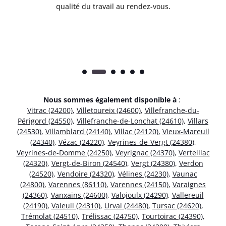
.
qualité du travail au rendez-vous.
Nous sommes également disponible à
:
Vitrac (24200)
,
Villetoureix (24600)
,
Villefranche-du-
Périgord (24550)
,
Villefranche-de-Lonchat (24610)
,
Villars
(24530)
,
Villamblard (24140)
,
Villac (24120)
,
Vieux-Mareuil
(24340)
,
Vézac (24220)
,
Veyrines-de-Vergt (24380)
,
Veyrines-de-Domme (24250)
,
Veyrignac (24370)
,
Verteillac
(24320)
,
Vergt-de-Biron (24540)
,
Vergt (24380)
,
Verdon
(24520)
,
Vendoire (24320)
,
Vélines (24230)
,
Vaunac
(24800)
,
Varennes (86110)
,
Varennes (24150)
,
Varaignes
(24360)
,
Vanxains (24600)
,
Valojoulx (24290)
,
Vallereuil
(24190)
,
Valeuil (24310)
,
Urval (24480)
,
Tursac (24620)
,
Trémolat (24510)
,
Trélissac (24750)
,
Tourtoirac (24390)
,