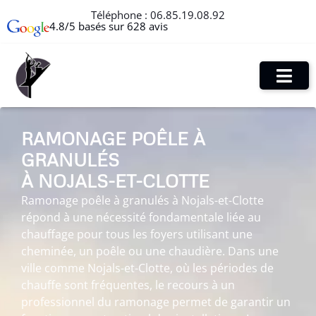
Téléphone :
06.85.19.08.92
4.8/5 basés sur 628 avis
RAMONAGE POÊLE À
GRANULÉS
À NOJALS-ET-CLOTTE
Ramonage poêle à granulés à Nojals-et-Clotte
répond à une nécessité fondamentale liée au
chauffage pour tous les foyers utilisant une
cheminée, un poêle ou une chaudière. Dans une
ville comme Nojals-et-Clotte, où les périodes de
chauffe sont fréquentes, le recours à un
professionnel du ramonage permet de garantir un