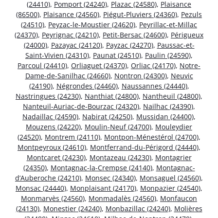
(24410)
,
Pomport (24240)
,
Plazac (24580)
,
Plaisance
(86500)
,
Plaisance (24560)
,
Piégut-Pluviers (24360)
,
Pezuls
(24510)
,
Peyzac-le-Moustier (24620)
,
Peyrillac-et-Millac
(24370)
,
Peyrignac (24210)
,
Petit-Bersac (24600)
,
Périgueux
(24000)
,
Pazayac (24120)
,
Payzac (24270)
,
Paussac-et-
Saint-Vivien (24310)
,
Paunat (24510)
,
Paulin (24590)
,
Parcoul (24410)
,
Orliaguet (24370)
,
Orliac (24170)
,
Notre-
Dame-de-Sanilhac (24660)
,
Nontron (24300)
,
Neuvic
(24190)
,
Négrondes (24460)
,
Naussannes (24440)
,
Nastringues (24230)
,
Nanthiat (24800)
,
Nantheuil (24800)
,
Nanteuil-Auriac-de-Bourzac (24320)
,
Nailhac (24390)
,
Nadaillac (24590)
,
Nabirat (24250)
,
Mussidan (24400)
,
Mouzens (24220)
,
Moulin-Neuf (24700)
,
Mouleydier
(24520)
,
Montrem (24110)
,
Montpon-Ménestérol (24700)
,
Montpeyroux (24610)
,
Montferrand-du-Périgord (24440)
,
Montcaret (24230)
,
Montazeau (24230)
,
Montagrier
(24350)
,
Montagnac-la-Crempse (24140)
,
Montagnac-
d’Auberoche (24210)
,
Monsec (24340)
,
Monsaguel (24560)
,
Monsac (24440)
,
Monplaisant (24170)
,
Monpazier (24540)
,
Monmarvès (24560)
,
Monmadalès (24560)
,
Monfaucon
(24130)
,
Monestier (24240)
,
Monbazillac (24240)
,
Molières