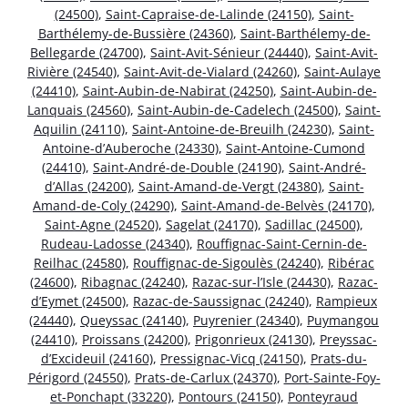
(24500)
,
Saint-Capraise-de-Lalinde (24150)
,
Saint-
Barthélemy-de-Bussière (24360)
,
Saint-Barthélemy-de-
Bellegarde (24700)
,
Saint-Avit-Sénieur (24440)
,
Saint-Avit-
Rivière (24540)
,
Saint-Avit-de-Vialard (24260)
,
Saint-Aulaye
(24410)
,
Saint-Aubin-de-Nabirat (24250)
,
Saint-Aubin-de-
Lanquais (24560)
,
Saint-Aubin-de-Cadelech (24500)
,
Saint-
Aquilin (24110)
,
Saint-Antoine-de-Breuilh (24230)
,
Saint-
Antoine-d’Auberoche (24330)
,
Saint-Antoine-Cumond
(24410)
,
Saint-André-de-Double (24190)
,
Saint-André-
d’Allas (24200)
,
Saint-Amand-de-Vergt (24380)
,
Saint-
Amand-de-Coly (24290)
,
Saint-Amand-de-Belvès (24170)
,
Saint-Agne (24520)
,
Sagelat (24170)
,
Sadillac (24500)
,
Rudeau-Ladosse (24340)
,
Rouffignac-Saint-Cernin-de-
Reilhac (24580)
,
Rouffignac-de-Sigoulès (24240)
,
Ribérac
(24600)
,
Ribagnac (24240)
,
Razac-sur-l’Isle (24430)
,
Razac-
d’Eymet (24500)
,
Razac-de-Saussignac (24240)
,
Rampieux
(24440)
,
Queyssac (24140)
,
Puyrenier (24340)
,
Puymangou
(24410)
,
Proissans (24200)
,
Prigonrieux (24130)
,
Preyssac-
d’Excideuil (24160)
,
Pressignac-Vicq (24150)
,
Prats-du-
Périgord (24550)
,
Prats-de-Carlux (24370)
,
Port-Sainte-Foy-
et-Ponchapt (33220)
,
Pontours (24150)
,
Ponteyraud