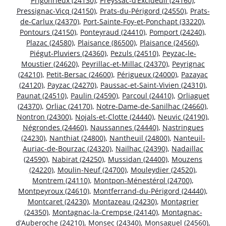
Prigonrieux (24130)
,
Preyssac-d’Excideuil (24160)
,
Pressignac-Vicq (24150)
,
Prats-du-Périgord (24550)
,
Prats-
de-Carlux (24370)
,
Port-Sainte-Foy-et-Ponchapt (33220)
,
Pontours (24150)
,
Ponteyraud (24410)
,
Pomport (24240)
,
Plazac (24580)
,
Plaisance (86500)
,
Plaisance (24560)
,
Piégut-Pluviers (24360)
,
Pezuls (24510)
,
Peyzac-le-
Moustier (24620)
,
Peyrillac-et-Millac (24370)
,
Peyrignac
(24210)
,
Petit-Bersac (24600)
,
Périgueux (24000)
,
Pazayac
(24120)
,
Payzac (24270)
,
Paussac-et-Saint-Vivien (24310)
,
Paunat (24510)
,
Paulin (24590)
,
Parcoul (24410)
,
Orliaguet
(24370)
,
Orliac (24170)
,
Notre-Dame-de-Sanilhac (24660)
,
Nontron (24300)
,
Nojals-et-Clotte (24440)
,
Neuvic (24190)
,
Négrondes (24460)
,
Naussannes (24440)
,
Nastringues
(24230)
,
Nanthiat (24800)
,
Nantheuil (24800)
,
Nanteuil-
Auriac-de-Bourzac (24320)
,
Nailhac (24390)
,
Nadaillac
(24590)
,
Nabirat (24250)
,
Mussidan (24400)
,
Mouzens
(24220)
,
Moulin-Neuf (24700)
,
Mouleydier (24520)
,
Montrem (24110)
,
Montpon-Ménestérol (24700)
,
Montpeyroux (24610)
,
Montferrand-du-Périgord (24440)
,
Montcaret (24230)
,
Montazeau (24230)
,
Montagrier
(24350)
,
Montagnac-la-Crempse (24140)
,
Montagnac-
d’Auberoche (24210)
,
Monsec (24340)
,
Monsaguel (24560)
,