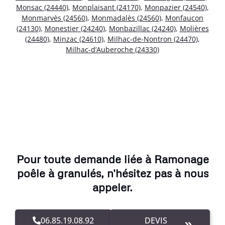
Monsac (24440)
,
Monplaisant (24170)
,
Monpazier (24540)
,
Monmarvès (24560)
,
Monmadalès (24560)
,
Monfaucon
(24130)
,
Monestier (24240)
,
Monbazillac (24240)
,
Molières
(24480)
,
Minzac (24610)
,
Milhac-de-Nontron (24470)
,
Milhac-d’Auberoche (24330)
Pour toute demande liée à Ramonage
poêle à granulés, n'hésitez pas à nous
appeler.
06.85.19.08.92
DEVIS