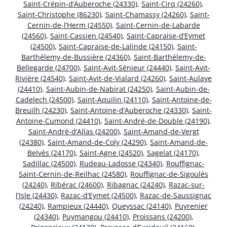
Saint-Crépin-d’Auberoche (24330)
,
Saint-Cirq (24260)
,
Saint-Christophe (86230)
,
Saint-Chamassy (24260)
,
Saint-
Cernin-de-l’Herm (24550)
,
Saint-Cernin-de-Labarde
(24560)
,
Saint-Cassien (24540)
,
Saint-Capraise-d’Eymet
(24500)
,
Saint-Capraise-de-Lalinde (24150)
,
Saint-
Barthélemy-de-Bussière (24360)
,
Saint-Barthélemy-de-
Bellegarde (24700)
,
Saint-Avit-Sénieur (24440)
,
Saint-Avit-
Rivière (24540)
,
Saint-Avit-de-Vialard (24260)
,
Saint-Aulaye
(24410)
,
Saint-Aubin-de-Nabirat (24250)
,
Saint-Aubin-de-
Cadelech (24500)
,
Saint-Aquilin (24110)
,
Saint-Antoine-de-
Breuilh (24230)
,
Saint-Antoine-d’Auberoche (24330)
,
Saint-
Antoine-Cumond (24410)
,
Saint-André-de-Double (24190)
,
Saint-André-d’Allas (24200)
,
Saint-Amand-de-Vergt
(24380)
,
Saint-Amand-de-Coly (24290)
,
Saint-Amand-de-
Belvès (24170)
,
Saint-Agne (24520)
,
Sagelat (24170)
,
Sadillac (24500)
,
Rudeau-Ladosse (24340)
,
Rouffignac-
Saint-Cernin-de-Reilhac (24580)
,
Rouffignac-de-Sigoulès
(24240)
,
Ribérac (24600)
,
Ribagnac (24240)
,
Razac-sur-
l’Isle (24430)
,
Razac-d’Eymet (24500)
,
Razac-de-Saussignac
(24240)
,
Rampieux (24440)
,
Queyssac (24140)
,
Puyrenier
(24340)
,
Puymangou (24410)
,
Proissans (24200)
,