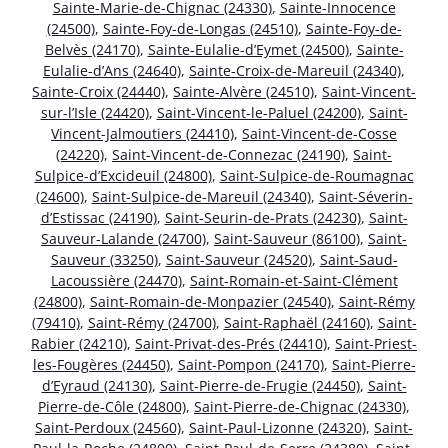
Sainte-Marie-de-Chignac (24330)
,
Sainte-Innocence
(24500)
,
Sainte-Foy-de-Longas (24510)
,
Sainte-Foy-de-
Belvès (24170)
,
Sainte-Eulalie-d’Eymet (24500)
,
Sainte-
Eulalie-d’Ans (24640)
,
Sainte-Croix-de-Mareuil (24340)
,
Sainte-Croix (24440)
,
Sainte-Alvère (24510)
,
Saint-Vincent-
sur-l’Isle (24420)
,
Saint-Vincent-le-Paluel (24200)
,
Saint-
Vincent-Jalmoutiers (24410)
,
Saint-Vincent-de-Cosse
(24220)
,
Saint-Vincent-de-Connezac (24190)
,
Saint-
Sulpice-d’Excideuil (24800)
,
Saint-Sulpice-de-Roumagnac
(24600)
,
Saint-Sulpice-de-Mareuil (24340)
,
Saint-Séverin-
d’Estissac (24190)
,
Saint-Seurin-de-Prats (24230)
,
Saint-
Sauveur-Lalande (24700)
,
Saint-Sauveur (86100)
,
Saint-
Sauveur (33250)
,
Saint-Sauveur (24520)
,
Saint-Saud-
Lacoussière (24470)
,
Saint-Romain-et-Saint-Clément
(24800)
,
Saint-Romain-de-Monpazier (24540)
,
Saint-Rémy
(79410)
,
Saint-Rémy (24700)
,
Saint-Raphaël (24160)
,
Saint-
Rabier (24210)
,
Saint-Privat-des-Prés (24410)
,
Saint-Priest-
les-Fougères (24450)
,
Saint-Pompon (24170)
,
Saint-Pierre-
d’Eyraud (24130)
,
Saint-Pierre-de-Frugie (24450)
,
Saint-
Pierre-de-Côle (24800)
,
Saint-Pierre-de-Chignac (24330)
,
Saint-Perdoux (24560)
,
Saint-Paul-Lizonne (24320)
,
Saint-