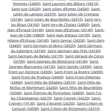
Hommes (24400)
,
Saint-Laurent-des-Bâtons (24510)
,
Saint-Just (24320)
,
Saint-Julien-d’Eymet (24500)
,
Saint-
Julien-de-Lampon (24370)
,
Saint-Julien-de-Crempse
(24140)
,
Saint-Julien-de-Bourdeilles (24310)
,
Saint-Jory-
las-Bloux (24160)
,
Saint-Jory-de-Chalais (24800)
,
Saint-
Jean-d’Eyraud (24140)
,
Saint-Jean-d’Estissac (24140)
,
Saint-
Jean-de-Côle (24800)
,
Saint-Jean-d’Ataux (24190)
,
Saint-
Hilaire-d’Estissac (24140)
,
Saint-Geyrac (24330)
,
Saint-Géry
(24400)
,
Saint-Germain-et-Mons (24520)
,
Saint-Germain-
du-Salembre (24190)
,
Saint-Germain-des-Prés (24160)
,
Saint-Germain-de-Belvès (24170)
,
Saint-Géraud-de-Corps
(24700)
,
Saint-Georges-de-Montclard (24140)
,
Saint-
Georges-Blancaneix (24130)
,
Saint-Geniès (24590)
,
Saint-
Front-sur-Nizonne (24300)
,
Saint-Front-la-Rivière (24300)
,
Saint-Front-de-Pradoux (24400)
,
Saint-Front-d’Alemps
(24460)
,
Saint-Félix-de-Villadeix (24510)
,
Saint-Félix-de-
Reillac-et-Mortemart (24260)
,
Saint-Félix-de-Bourdeilles
(24340)
,
Saint-Étienne-de-Puycorbier (24400)
,
Saint-Cyr-
les-Champagnes (24270)
,
Saint-Cyprien (24220)
,
Saint-
Cyprien (19130)
,
Saint-Cybranet (24250)
,
Saint-Crépin-et-
Carlucet (24590)
,
Saint-Crépin-de-Richemont (24310)
,