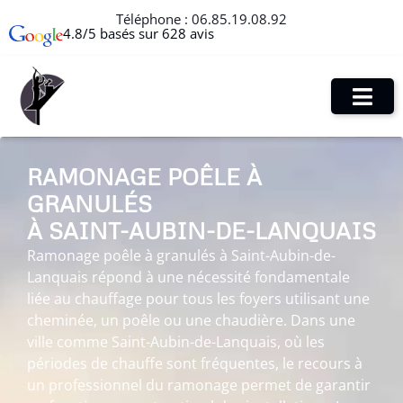
Téléphone :
06.85.19.08.92
4.8/5 basés sur 628 avis
RAMONAGE POÊLE À
GRANULÉS
À SAINT-AUBIN-DE-LANQUAIS
Ramonage poêle à granulés à Saint-Aubin-de-
Lanquais répond à une nécessité fondamentale
liée au chauffage pour tous les foyers utilisant une
cheminée, un poêle ou une chaudière. Dans une
ville comme Saint-Aubin-de-Lanquais, où les
périodes de chauffe sont fréquentes, le recours à
un professionnel du ramonage permet de garantir