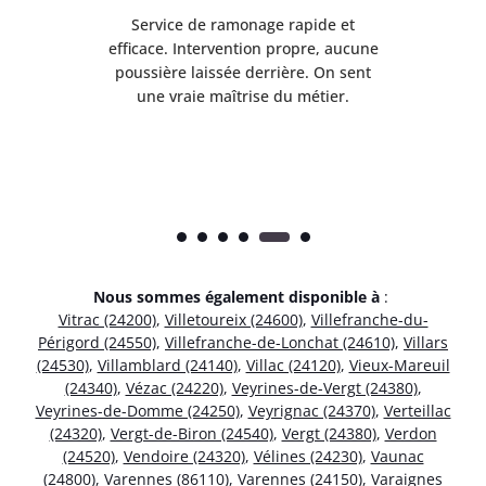
ec
Service de ramonage rapide et
les
efficace. Intervention propre, aucune
r
is
poussière laissée derrière. On sent
net
.
une vraie maîtrise du métier.
Nous sommes également disponible à
:
Vitrac (24200)
,
Villetoureix (24600)
,
Villefranche-du-
Périgord (24550)
,
Villefranche-de-Lonchat (24610)
,
Villars
(24530)
,
Villamblard (24140)
,
Villac (24120)
,
Vieux-Mareuil
(24340)
,
Vézac (24220)
,
Veyrines-de-Vergt (24380)
,
Veyrines-de-Domme (24250)
,
Veyrignac (24370)
,
Verteillac
(24320)
,
Vergt-de-Biron (24540)
,
Vergt (24380)
,
Verdon
(24520)
,
Vendoire (24320)
,
Vélines (24230)
,
Vaunac
(24800)
,
Varennes (86110)
,
Varennes (24150)
,
Varaignes