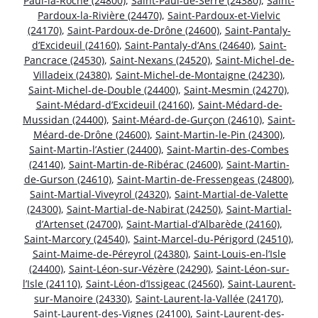
Paul-la-Roche (24800)
,
Saint-Paul-de-Serre (24380)
,
Saint-
Pardoux-la-Rivière (24470)
,
Saint-Pardoux-et-Vielvic
(24170)
,
Saint-Pardoux-de-Drône (24600)
,
Saint-Pantaly-
d’Excideuil (24160)
,
Saint-Pantaly-d’Ans (24640)
,
Saint-
Pancrace (24530)
,
Saint-Nexans (24520)
,
Saint-Michel-de-
Villadeix (24380)
,
Saint-Michel-de-Montaigne (24230)
,
Saint-Michel-de-Double (24400)
,
Saint-Mesmin (24270)
,
Saint-Médard-d’Excideuil (24160)
,
Saint-Médard-de-
Mussidan (24400)
,
Saint-Méard-de-Gurçon (24610)
,
Saint-
Méard-de-Drône (24600)
,
Saint-Martin-le-Pin (24300)
,
Saint-Martin-l’Astier (24400)
,
Saint-Martin-des-Combes
(24140)
,
Saint-Martin-de-Ribérac (24600)
,
Saint-Martin-
de-Gurson (24610)
,
Saint-Martin-de-Fressengeas (24800)
,
Saint-Martial-Viveyrol (24320)
,
Saint-Martial-de-Valette
(24300)
,
Saint-Martial-de-Nabirat (24250)
,
Saint-Martial-
d’Artenset (24700)
,
Saint-Martial-d’Albarède (24160)
,
Saint-Marcory (24540)
,
Saint-Marcel-du-Périgord (24510)
,
Saint-Maime-de-Péreyrol (24380)
,
Saint-Louis-en-l’Isle
(24400)
,
Saint-Léon-sur-Vézère (24290)
,
Saint-Léon-sur-
l’Isle (24110)
,
Saint-Léon-d’Issigeac (24560)
,
Saint-Laurent-
sur-Manoire (24330)
,
Saint-Laurent-la-Vallée (24170)
,
Saint-Laurent-des-Vignes (24100)
,
Saint-Laurent-des-