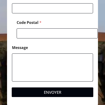
E
-
m
a
i
Code Postal
*
l
Message
ENVOYER