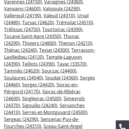
Varennes (24150)
,
Varaignes (24360)
,
Vanxains (24600)
,
Valojoulx (24290)
,
Vallereuil (24190)
,
Valeuil (24310)
,
Urval
(24480)
,
Tursac (24620)
,
Trémolat (24510)
,
Trélissac (24750)
,
Tourtoirac (24390)
,
Tocane-Saint-Apre (24350)
,
Thonac
(24290)
,
Thiviers (24800)
,
Thenon (24210)
,
Thénac (24240)
,
Teyjat (24300)
,
Terrasson-
Lavilledieu (24120)
,
Temple-Laguyon
(24390)
,
Teillots (24390)
,
Tayac (33570)
,
Tamniès (24620)
,
Sourzac (24400)
,
Soulaures (24540)
,
Soudat (24360)
,
Sorges
(24460)
,
Sorges (24420)
,
Siorac-en-
Périgord (24170)
,
Siorac-de-Ribérac
(24600)
,
Singleyrac (24500)
,
Simeyrols
(24370)
,
Sigoulès (24240)
,
Servanches
(24410)
,
Serres-et-Montguyard (24500)
,
Sergeac (24290)
,
Sencenac-Puy-de-
Fourches (24310)
,
Sceau-Saint-Angel