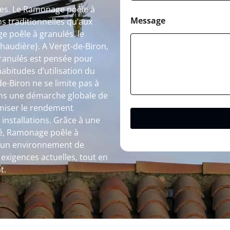
les. Le Ramonage poêle à
Message
ns traditionnelles qu’aux
 poêle à granulés, le
haudière}. A Vergt-de-Biron,
ranulés est pensée pour
habitudes d’utilisation du
e-Biron ne se limite pas à
 dans une démarche globale de
timiser le rendement
 installations. Grâce à une
ité, Ramonage poêle à
r un environnement de
exigences actuelles, tout en
t.