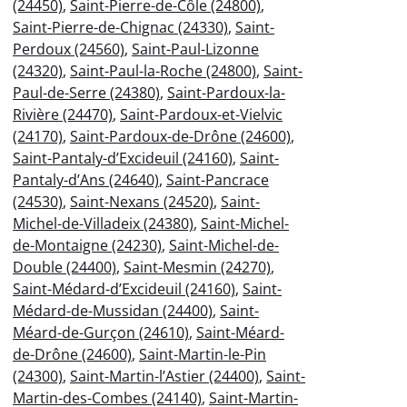
(24450)
,
Saint-Pierre-de-Côle (24800)
,
Saint-Pierre-de-Chignac (24330)
,
Saint-
Perdoux (24560)
,
Saint-Paul-Lizonne
(24320)
,
Saint-Paul-la-Roche (24800)
,
Saint-
Paul-de-Serre (24380)
,
Saint-Pardoux-la-
Rivière (24470)
,
Saint-Pardoux-et-Vielvic
(24170)
,
Saint-Pardoux-de-Drône (24600)
,
Saint-Pantaly-d’Excideuil (24160)
,
Saint-
Pantaly-d’Ans (24640)
,
Saint-Pancrace
(24530)
,
Saint-Nexans (24520)
,
Saint-
Michel-de-Villadeix (24380)
,
Saint-Michel-
de-Montaigne (24230)
,
Saint-Michel-de-
Double (24400)
,
Saint-Mesmin (24270)
,
Saint-Médard-d’Excideuil (24160)
,
Saint-
Médard-de-Mussidan (24400)
,
Saint-
Méard-de-Gurçon (24610)
,
Saint-Méard-
de-Drône (24600)
,
Saint-Martin-le-Pin
(24300)
,
Saint-Martin-l’Astier (24400)
,
Saint-
Martin-des-Combes (24140)
,
Saint-Martin-