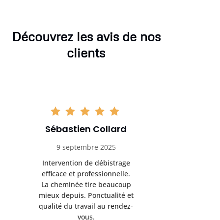
Découvrez les avis de nos
clients
Sébastien Collard
Amand
9 septembre 2025
3 nov
Intervention de débistrage
Ramonag
efficace et professionnelle.
beaucou
La cheminée tire beaucoup
Protection 
mieux depuis. Ponctualité et
après i
qualité du travail au rendez-
conseil
vous.
l’entret