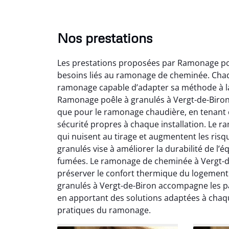
Nos prestations
Les prestations proposées par Ramonage poê
besoins liés au ramonage de cheminée. Chaqu
ramonage capable d’adapter sa méthode à la c
Ramonage poêle à granulés à Vergt-de-Biron 
que pour le ramonage chaudière, en tenant c
sécurité propres à chaque installation. Le 
Lo
qui nuisent au tirage et augmentent les ris
granulés vise à améliorer la durabilité de l
2
fumées. Le ramonage de cheminée à Vergt-de-
Trè
préserver le confort thermique du logement
débist
granulés à Vergt-de-Biron accompagne les part
Chemi
en apportant des solutions adaptées à chaq
nettoyé
pratiques du ramonage.
nette
re