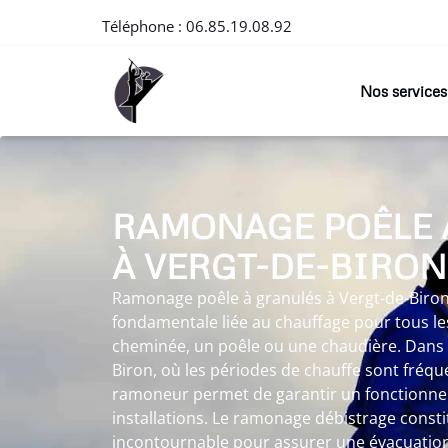
Téléphone :
06.85.19.08.92
Nos services
RAMONAGE POÊLE 
À VERGT-DE-BIRON
Ramonage poêle à granulés à Vergt-de-Biron
fondamentale liée au chauffage pour tous les
cheminée, un poêle ou une chaudière. Dans 
Biron, où les périodes de chauffe sont fréqu
ramoneur permet de garantir un fonctionn
installations. Le ramonage débistrage const
incontournable pour assurer une évacuation