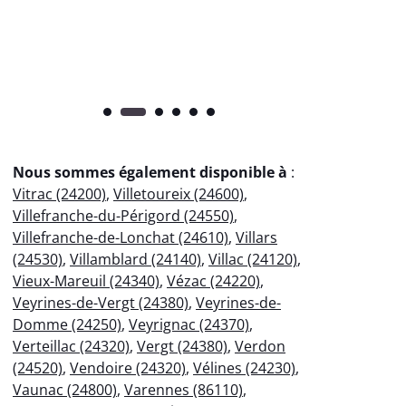
pr
Nous sommes également disponible à
:
Vitrac (24200)
,
Villetoureix (24600)
,
Villefranche-du-Périgord (24550)
,
Villefranche-de-Lonchat (24610)
,
Villars
(24530)
,
Villamblard (24140)
,
Villac (24120)
,
Vieux-Mareuil (24340)
,
Vézac (24220)
,
Veyrines-de-Vergt (24380)
,
Veyrines-de-
Domme (24250)
,
Veyrignac (24370)
,
Verteillac (24320)
,
Vergt (24380)
,
Verdon
(24520)
,
Vendoire (24320)
,
Vélines (24230)
,
Vaunac (24800)
,
Varennes (86110)
,