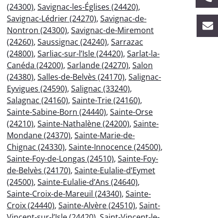
(24300)
,
Savignac-les-Églises (24420)
,
Savignac-Lédrier (24270)
,
Savignac-de-
Nontron (24300)
,
Savignac-de-Miremont
(24260)
,
Saussignac (24240)
,
Sarrazac
(24800)
,
Sarliac-sur-l’Isle (24420)
,
Sarlat-la-
Canéda (24200)
,
Sarlande (24270)
,
Salon
(24380)
,
Salles-de-Belvès (24170)
,
Salignac-
Eyvigues (24590)
,
Salignac (33240)
,
Salagnac (24160)
,
Sainte-Trie (24160)
,
Sainte-Sabine-Born (24440)
,
Sainte-Orse
(24210)
,
Sainte-Nathalène (24200)
,
Sainte-
Mondane (24370)
,
Sainte-Marie-de-
Chignac (24330)
,
Sainte-Innocence (24500)
,
Sainte-Foy-de-Longas (24510)
,
Sainte-Foy-
de-Belvès (24170)
,
Sainte-Eulalie-d’Eymet
(24500)
,
Sainte-Eulalie-d’Ans (24640)
,
Sainte-Croix-de-Mareuil (24340)
,
Sainte-
Croix (24440)
,
Sainte-Alvère (24510)
,
Saint-
Vincent-sur-l’Isle (24420)
,
Saint-Vincent-le-