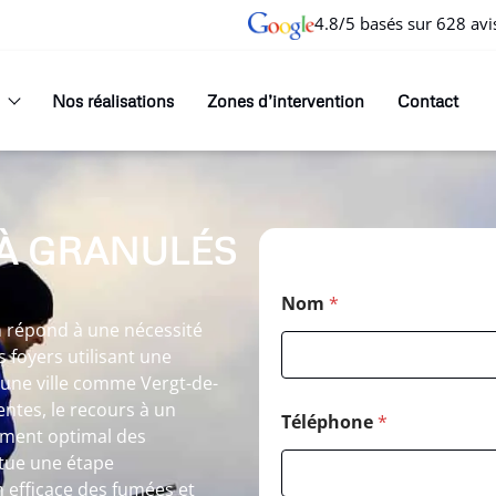
4.8/5 basés sur 628 avi
Nos réalisations
Zones d’intervention
Contact
À GRANULÉS
Nom
*
 répond à une nécessité
 foyers utilisant une
une ville comme Vergt-de-
entes, le recours à un
Téléphone
*
ement optimal des
itue une étape
 efficace des fumées et