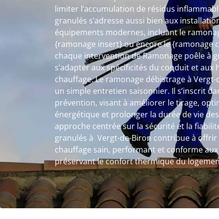
limiter l’accumulation de résidus inflammab
granulés s’adresse aussi bien aux installatio
équipements modernes, incluant le ramonage
{ramonage insert} ou encore le {ramonage c
chaque intervention de Ramonage poêle à g
s’adapter aux spécificités du conduit et aux 
chauffage. Le ramonage débistrage à Vergt-d
un simple entretien saisonnier. Il s’inscrit
prévention, visant à améliorer le tirage, op
énergétique et prolonger la durée de vie des
approche centrée sur la sécurité et la fiabil
granulés à Vergt-de-Biron contribue à offri
chauffage sain, performant et conforme aux 
préservant le confort thermique du logemen