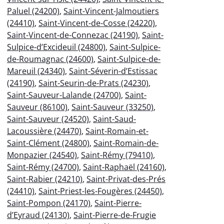
Paluel (24200)
,
Saint-Vincent-Jalmoutiers
(24410)
,
Saint-Vincent-de-Cosse (24220)
,
Saint-Vincent-de-Connezac (24190)
,
Saint-
Sulpice-d’Excideuil (24800)
,
Saint-Sulpice-
de-Roumagnac (24600)
,
Saint-Sulpice-de-
Mareuil (24340)
,
Saint-Séverin-d’Estissac
(24190)
,
Saint-Seurin-de-Prats (24230)
,
Saint-Sauveur-Lalande (24700)
,
Saint-
Sauveur (86100)
,
Saint-Sauveur (33250)
,
Saint-Sauveur (24520)
,
Saint-Saud-
Lacoussière (24470)
,
Saint-Romain-et-
Saint-Clément (24800)
,
Saint-Romain-de-
Monpazier (24540)
,
Saint-Rémy (79410)
,
Saint-Rémy (24700)
,
Saint-Raphaël (24160)
,
Saint-Rabier (24210)
,
Saint-Privat-des-Prés
(24410)
,
Saint-Priest-les-Fougères (24450)
,
Saint-Pompon (24170)
,
Saint-Pierre-
d’Eyraud (24130)
,
Saint-Pierre-de-Frugie