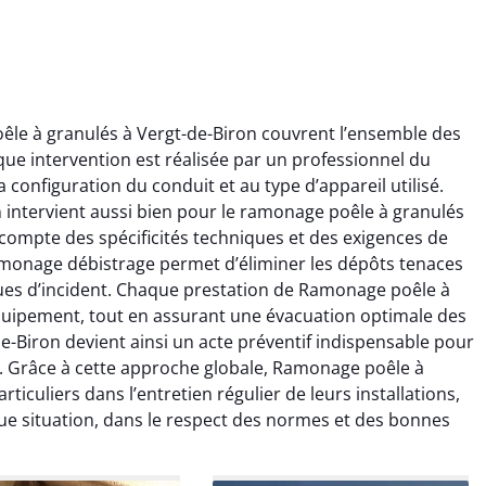
le à granulés à Vergt-de-Biron couvrent l’ensemble des
e intervention est réalisée par un professionnel du
onfiguration du conduit et au type d’appareil utilisé.
intervient aussi bien pour le ramonage poêle à granulés
ompte des spécificités techniques et des exigences de
ramonage débistrage permet d’éliminer les dépôts tenaces
ïc Marchand
Claire Vautrin
ques d’incident. Chaque prestation de Ramonage poêle à
’équipement, tout en assurant une évacuation optimale des
4 janvier 2026
21 juin 2025
Biron devient ainsi un acte préventif indispensable pour
s bon travail de
Ramonage très bien réalisé,
. Grâce à cette approche globale, Ramonage poêle à
rage et ramonage.
travail propre et soigné.
iculiers dans l’entretien régulier de leurs installations,
née parfaitement
Toutes les explications ont
ue situation, dans le respect des normes et des bonnes
e et fonctionnement
été claires et le conduit a été
ment amélioré. Je
laissé impeccable. Service
commande sans
sérieux et rassurant.