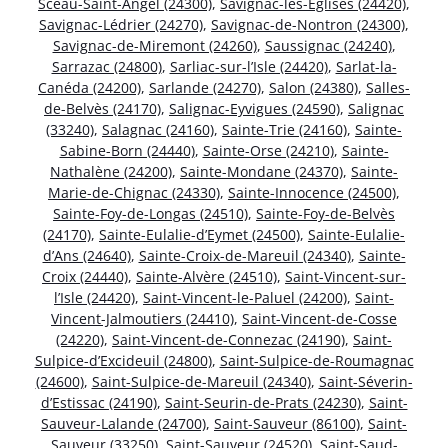
Sceau-Saint-Angel (24300)
,
Savignac-les-Églises (24420)
,
Savignac-Lédrier (24270)
,
Savignac-de-Nontron (24300)
,
Savignac-de-Miremont (24260)
,
Saussignac (24240)
,
Sarrazac (24800)
,
Sarliac-sur-l’Isle (24420)
,
Sarlat-la-
Canéda (24200)
,
Sarlande (24270)
,
Salon (24380)
,
Salles-
de-Belvès (24170)
,
Salignac-Eyvigues (24590)
,
Salignac
(33240)
,
Salagnac (24160)
,
Sainte-Trie (24160)
,
Sainte-
Sabine-Born (24440)
,
Sainte-Orse (24210)
,
Sainte-
Nathalène (24200)
,
Sainte-Mondane (24370)
,
Sainte-
Marie-de-Chignac (24330)
,
Sainte-Innocence (24500)
,
Sainte-Foy-de-Longas (24510)
,
Sainte-Foy-de-Belvès
(24170)
,
Sainte-Eulalie-d’Eymet (24500)
,
Sainte-Eulalie-
d’Ans (24640)
,
Sainte-Croix-de-Mareuil (24340)
,
Sainte-
Croix (24440)
,
Sainte-Alvère (24510)
,
Saint-Vincent-sur-
l’Isle (24420)
,
Saint-Vincent-le-Paluel (24200)
,
Saint-
Vincent-Jalmoutiers (24410)
,
Saint-Vincent-de-Cosse
(24220)
,
Saint-Vincent-de-Connezac (24190)
,
Saint-
Sulpice-d’Excideuil (24800)
,
Saint-Sulpice-de-Roumagnac
(24600)
,
Saint-Sulpice-de-Mareuil (24340)
,
Saint-Séverin-
d’Estissac (24190)
,
Saint-Seurin-de-Prats (24230)
,
Saint-
Sauveur-Lalande (24700)
,
Saint-Sauveur (86100)
,
Saint-
Sauveur (33250)
,
Saint-Sauveur (24520)
,
Saint-Saud-