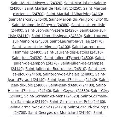
Saint-Martial-Viveyrol (24320)
,
Saint-Martial-de-Valette
(24300)
,
Saint-Martial-de-Nabirat (24250)
,
Saint-Martial-
d’Artenset (24700)
,
Saint-Martial-d’Albarède (24160)
,
Saint-Marcory (24540)
,
Saint-Marcel-du-Périgord (24510)
,
Saint-Maime-de-Péreyrol (24380)
,
Saint-Louis-en-l’Isle
(24400)
,
Saint-Léon-sur-Vézère (24290)
,
Saint-Léon-sur-
l’Isle (24110)
,
Saint-Léon-d’Issigeac (24560)
,
Saint-Laurent-
sur-Manoire (24330)
,
Saint-Laurent-la-Vallée (24170)
,
Saint-Laurent-des-Vignes (24100)
,
Saint-Laurent-des-
Hommes (24400)
,
Saint-Laurent-des-Bâtons (24510)
,
Saint-Just (24320)
,
Saint-Julien-d’Eymet (24500)
,
Saint-
Julien-de-Lampon (24370)
,
Saint-Julien-de-Crempse
(24140)
,
Saint-Julien-de-Bourdeilles (24310)
,
Saint-Jory-
las-Bloux (24160)
,
Saint-Jory-de-Chalais (24800)
,
Saint-
Jean-d’Eyraud (24140)
,
Saint-Jean-d’Estissac (24140)
,
Saint-
Jean-de-Côle (24800)
,
Saint-Jean-d’Ataux (24190)
,
Saint-
Hilaire-d’Estissac (24140)
,
Saint-Geyrac (24330)
,
Saint-Géry
(24400)
,
Saint-Germain-et-Mons (24520)
,
Saint-Germain-
du-Salembre (24190)
,
Saint-Germain-des-Prés (24160)
,
Saint-Germain-de-Belvès (24170)
,
Saint-Géraud-de-Corps
(24700)
,
Saint-Georges-de-Montclard (24140)
,
Saint-