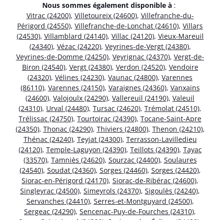
Nous sommes également disponible à
:
Vitrac (24200)
,
Villetoureix (24600)
,
Villefranche-du-
Périgord (24550)
,
Villefranche-de-Lonchat (24610)
,
Villars
(24530)
,
Villamblard (24140)
,
Villac (24120)
,
Vieux-Mareuil
(24340)
,
Vézac (24220)
,
Veyrines-de-Vergt (24380)
,
Veyrines-de-Domme (24250)
,
Veyrignac (24370)
,
Vergt-de-
Biron (24540)
,
Vergt (24380)
,
Verdon (24520)
,
Vendoire
(24320)
,
Vélines (24230)
,
Vaunac (24800)
,
Varennes
(86110)
,
Varennes (24150)
,
Varaignes (24360)
,
Vanxains
(24600)
,
Valojoulx (24290)
,
Vallereuil (24190)
,
Valeuil
(24310)
,
Urval (24480)
,
Tursac (24620)
,
Trémolat (24510)
,
Trélissac (24750)
,
Tourtoirac (24390)
,
Tocane-Saint-Apre
(24350)
,
Thonac (24290)
,
Thiviers (24800)
,
Thenon (24210)
,
Thénac (24240)
,
Teyjat (24300)
,
Terrasson-Lavilledieu
(24120)
,
Temple-Laguyon (24390)
,
Teillots (24390)
,
Tayac
(33570)
,
Tamniès (24620)
,
Sourzac (24400)
,
Soulaures
(24540)
,
Soudat (24360)
,
Sorges (24460)
,
Sorges (24420)
,
Siorac-en-Périgord (24170)
,
Siorac-de-Ribérac (24600)
,
Singleyrac (24500)
,
Simeyrols (24370)
,
Sigoulès (24240)
,
Servanches (24410)
,
Serres-et-Montguyard (24500)
,
Sergeac (24290)
,
Sencenac-Puy-de-Fourches (24310)
,