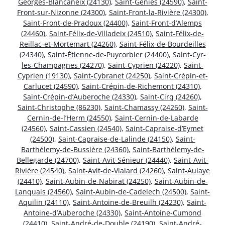
Georges-Blancaneix (24130)
,
Saint-Geniès (24590)
,
Saint-
Front-sur-Nizonne (24300)
,
Saint-Front-la-Rivière (24300)
,
Saint-Front-de-Pradoux (24400)
,
Saint-Front-d’Alemps
(24460)
,
Saint-Félix-de-Villadeix (24510)
,
Saint-Félix-de-
Reillac-et-Mortemart (24260)
,
Saint-Félix-de-Bourdeilles
(24340)
,
Saint-Étienne-de-Puycorbier (24400)
,
Saint-Cyr-
les-Champagnes (24270)
,
Saint-Cyprien (24220)
,
Saint-
Cyprien (19130)
,
Saint-Cybranet (24250)
,
Saint-Crépin-et-
Carlucet (24590)
,
Saint-Crépin-de-Richemont (24310)
,
Saint-Crépin-d’Auberoche (24330)
,
Saint-Cirq (24260)
,
Saint-Christophe (86230)
,
Saint-Chamassy (24260)
,
Saint-
Cernin-de-l’Herm (24550)
,
Saint-Cernin-de-Labarde
(24560)
,
Saint-Cassien (24540)
,
Saint-Capraise-d’Eymet
(24500)
,
Saint-Capraise-de-Lalinde (24150)
,
Saint-
Barthélemy-de-Bussière (24360)
,
Saint-Barthélemy-de-
Bellegarde (24700)
,
Saint-Avit-Sénieur (24440)
,
Saint-Avit-
Rivière (24540)
,
Saint-Avit-de-Vialard (24260)
,
Saint-Aulaye
(24410)
,
Saint-Aubin-de-Nabirat (24250)
,
Saint-Aubin-de-
Lanquais (24560)
,
Saint-Aubin-de-Cadelech (24500)
,
Saint-
Aquilin (24110)
,
Saint-Antoine-de-Breuilh (24230)
,
Saint-
Antoine-d’Auberoche (24330)
,
Saint-Antoine-Cumond
(24410)
,
Saint-André-de-Double (24190)
,
Saint-André-