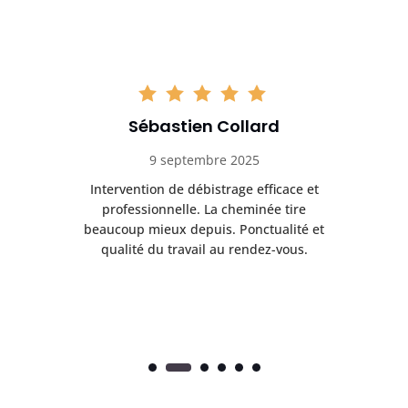
Sébastien Collard
9 septembre 2025
il
Intervention de débistrage efficace et
Ra
professionnelle. La cheminée tire
ri
e
beaucoup mieux depuis. Ponctualité et
ap
.
qualité du travail au rendez-vous.