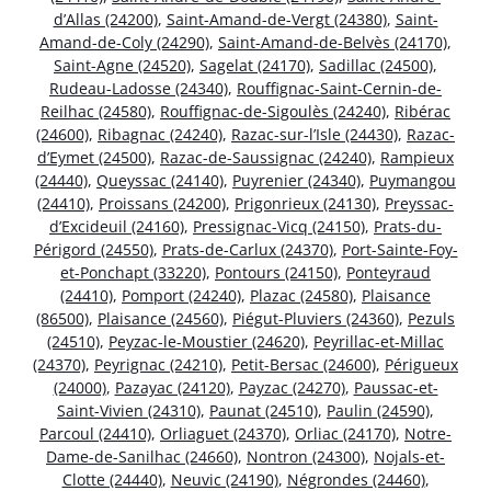
d’Allas (24200)
,
Saint-Amand-de-Vergt (24380)
,
Saint-
Amand-de-Coly (24290)
,
Saint-Amand-de-Belvès (24170)
,
Saint-Agne (24520)
,
Sagelat (24170)
,
Sadillac (24500)
,
Rudeau-Ladosse (24340)
,
Rouffignac-Saint-Cernin-de-
Reilhac (24580)
,
Rouffignac-de-Sigoulès (24240)
,
Ribérac
(24600)
,
Ribagnac (24240)
,
Razac-sur-l’Isle (24430)
,
Razac-
d’Eymet (24500)
,
Razac-de-Saussignac (24240)
,
Rampieux
(24440)
,
Queyssac (24140)
,
Puyrenier (24340)
,
Puymangou
(24410)
,
Proissans (24200)
,
Prigonrieux (24130)
,
Preyssac-
d’Excideuil (24160)
,
Pressignac-Vicq (24150)
,
Prats-du-
Périgord (24550)
,
Prats-de-Carlux (24370)
,
Port-Sainte-Foy-
et-Ponchapt (33220)
,
Pontours (24150)
,
Ponteyraud
(24410)
,
Pomport (24240)
,
Plazac (24580)
,
Plaisance
(86500)
,
Plaisance (24560)
,
Piégut-Pluviers (24360)
,
Pezuls
(24510)
,
Peyzac-le-Moustier (24620)
,
Peyrillac-et-Millac
(24370)
,
Peyrignac (24210)
,
Petit-Bersac (24600)
,
Périgueux
(24000)
,
Pazayac (24120)
,
Payzac (24270)
,
Paussac-et-
Saint-Vivien (24310)
,
Paunat (24510)
,
Paulin (24590)
,
Parcoul (24410)
,
Orliaguet (24370)
,
Orliac (24170)
,
Notre-
Dame-de-Sanilhac (24660)
,
Nontron (24300)
,
Nojals-et-
Clotte (24440)
,
Neuvic (24190)
,
Négrondes (24460)
,