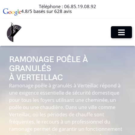
Téléphone :
06.85.19.08.92
4.8/5 basés sur 628 avis
RAMONAGE POÊLE À
GRANULÉS
À VERTEILLAC
Ramonage poêle à granulés à Verteillac répond à
une exigence essentielle de sécurité domestique
pour tous les foyers utilisant une cheminée, un
poêle ou une chaudière. Dans une ville comme
Verteillac, où les périodes de chauffe sont
fréquentes, le recours à un professionnel du
ramonage permet de garantir un fonctionnement