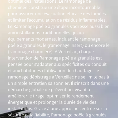
optimal des installations. Le ramonage de
cheminée constitue une étape incontournable
pour assurer une évacuation efficace des fumées
et limiter l’accumulation de résidus inflammables.
Le Ramonage poêle à granulés s’adresse aussi bien
aux installations traditionnelles qu’aux
équipements modernes, incluant le ramonage
poêle à granulés, le {ramonage insert} ou encore le
{ramonage chaudière}. A Verteillac, chaque
intervention de Ramonage poêle à granulés est
pensée pour s’adapter aux spécificités du conduit
et aux habitudes d’utilisation du chauffage. Le
ramonage débistrage à Verteillac ne se limite pas à
un simple entretien saisonnier. Il s’inscrit dans une
démarche globale de prévention, visant à
améliorer le tirage, optimiser le rendement
énergétique et prolonger la durée de vie des
installations. Grâce à une approche centrée sur la
sécurité et la fiabilité, Ramonage poêle à granulés