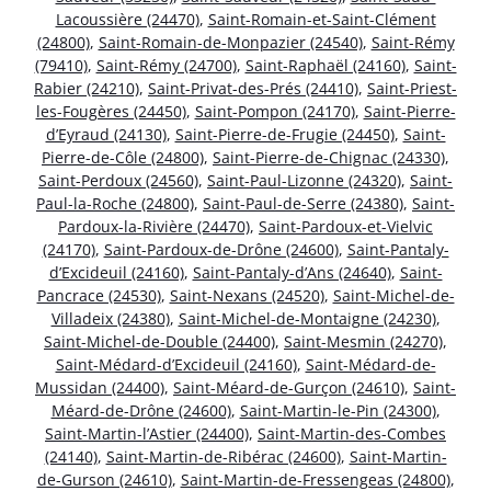
Lacoussière (24470)
,
Saint-Romain-et-Saint-Clément
(24800)
,
Saint-Romain-de-Monpazier (24540)
,
Saint-Rémy
(79410)
,
Saint-Rémy (24700)
,
Saint-Raphaël (24160)
,
Saint-
Rabier (24210)
,
Saint-Privat-des-Prés (24410)
,
Saint-Priest-
les-Fougères (24450)
,
Saint-Pompon (24170)
,
Saint-Pierre-
d’Eyraud (24130)
,
Saint-Pierre-de-Frugie (24450)
,
Saint-
Pierre-de-Côle (24800)
,
Saint-Pierre-de-Chignac (24330)
,
Saint-Perdoux (24560)
,
Saint-Paul-Lizonne (24320)
,
Saint-
Paul-la-Roche (24800)
,
Saint-Paul-de-Serre (24380)
,
Saint-
Pardoux-la-Rivière (24470)
,
Saint-Pardoux-et-Vielvic
(24170)
,
Saint-Pardoux-de-Drône (24600)
,
Saint-Pantaly-
d’Excideuil (24160)
,
Saint-Pantaly-d’Ans (24640)
,
Saint-
Pancrace (24530)
,
Saint-Nexans (24520)
,
Saint-Michel-de-
Villadeix (24380)
,
Saint-Michel-de-Montaigne (24230)
,
Saint-Michel-de-Double (24400)
,
Saint-Mesmin (24270)
,
Saint-Médard-d’Excideuil (24160)
,
Saint-Médard-de-
Mussidan (24400)
,
Saint-Méard-de-Gurçon (24610)
,
Saint-
Méard-de-Drône (24600)
,
Saint-Martin-le-Pin (24300)
,
Saint-Martin-l’Astier (24400)
,
Saint-Martin-des-Combes
(24140)
,
Saint-Martin-de-Ribérac (24600)
,
Saint-Martin-
de-Gurson (24610)
,
Saint-Martin-de-Fressengeas (24800)
,