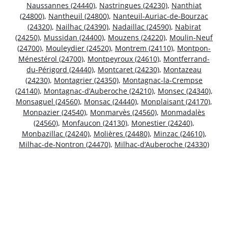
Naussannes (24440)
,
Nastringues (24230)
,
Nanthiat
(24800)
,
Nantheuil (24800)
,
Nanteuil-Auriac-de-Bourzac
(24320)
,
Nailhac (24390)
,
Nadaillac (24590)
,
Nabirat
(24250)
,
Mussidan (24400)
,
Mouzens (24220)
,
Moulin-Neuf
(24700)
,
Mouleydier (24520)
,
Montrem (24110)
,
Montpon-
Ménestérol (24700)
,
Montpeyroux (24610)
,
Montferrand-
du-Périgord (24440)
,
Montcaret (24230)
,
Montazeau
(24230)
,
Montagrier (24350)
,
Montagnac-la-Crempse
(24140)
,
Montagnac-d’Auberoche (24210)
,
Monsec (24340)
,
Monsaguel (24560)
,
Monsac (24440)
,
Monplaisant (24170)
,
Monpazier (24540)
,
Monmarvès (24560)
,
Monmadalès
(24560)
,
Monfaucon (24130)
,
Monestier (24240)
,
Monbazillac (24240)
,
Molières (24480)
,
Minzac (24610)
,
Milhac-de-Nontron (24470)
,
Milhac-d’Auberoche (24330)