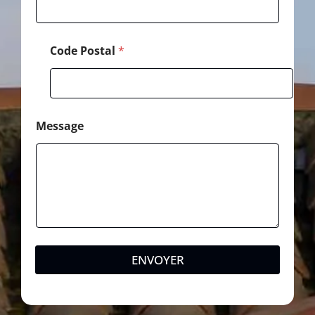
l
Code Postal
*
Message
ENVOYER