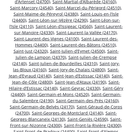
d’Artenset (24700)
,
Saint-Martial-d’Albarède (24160)
,
Saint-Marcory (24540)
,
Saint-Marcel-du-Périgord (24510)
,
Saint-Maime-de-Péreyrol (24380)
,
Saint-Louis-en-l’Isle
(24400)
,
Saint-Léon-sur-Vézère (24290)
,
Saint-Léon-sur-
l’Isle (24110)
,
Saint-Léon-d’Issigeac (24560)
,
Saint-Laurent-
sur-Manoire (24330)
,
Saint-Laurent-la-Vallée (24170)
,
Saint-Laurent-des-Vignes (24100)
,
Saint-Laurent-des-
Hommes (24400)
,
Saint-Laurent-des-Bâtons (24510)
,
Saint-Just (24320)
,
Saint-Julien-d’Eymet (24500)
,
Saint-
Julien-de-Lampon (24370)
,
Saint-Julien-de-Crempse
(24140)
,
Saint-Julien-de-Bourdeilles (24310)
,
Saint-Jory-
las-Bloux (24160)
,
Saint-Jory-de-Chalais (24800)
,
Saint-
Jean-d’Eyraud (24140)
,
Saint-Jean-d’Estissac (24140)
,
Saint-
Jean-de-Côle (24800)
,
Saint-Jean-d’Ataux (24190)
,
Saint-
Hilaire-d’Estissac (24140)
,
Saint-Geyrac (24330)
,
Saint-Géry
(24400)
,
Saint-Germain-et-Mons (24520)
,
Saint-Germain-
du-Salembre (24190)
,
Saint-Germain-des-Prés (24160)
,
Saint-Germain-de-Belvès (24170)
,
Saint-Géraud-de-Corps
(24700)
,
Saint-Georges-de-Montclard (24140)
,
Saint-
Georges-Blancaneix (24130)
,
Saint-Geniès (24590)
,
Saint-
Front-sur-Nizonne (24300)
,
Saint-Front-la-Rivière (24300)
,
Saint-Front-de-Pradoux (24400)
,
Saint-Front-d’Alemps