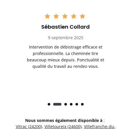
Sébastien Collard
9 septembre 2025
il
Intervention de débistrage efficace et
Ra
professionnelle. La cheminée tire
ri
e
beaucoup mieux depuis. Ponctualité et
ap
.
qualité du travail au rendez-vous.
Nous sommes également disponible à
:
Vitrac (24200)
,
Villetoureix (24600)
,
Villefranche-du-