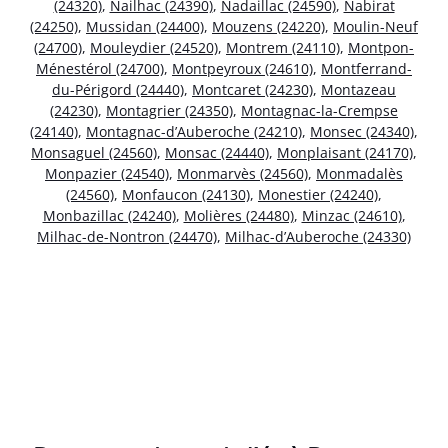
(24320)
,
Nailhac (24390)
,
Nadaillac (24590)
,
Nabirat
(24250)
,
Mussidan (24400)
,
Mouzens (24220)
,
Moulin-Neuf
(24700)
,
Mouleydier (24520)
,
Montrem (24110)
,
Montpon-
Ménestérol (24700)
,
Montpeyroux (24610)
,
Montferrand-
du-Périgord (24440)
,
Montcaret (24230)
,
Montazeau
(24230)
,
Montagrier (24350)
,
Montagnac-la-Crempse
(24140)
,
Montagnac-d’Auberoche (24210)
,
Monsec (24340)
,
Monsaguel (24560)
,
Monsac (24440)
,
Monplaisant (24170)
,
Monpazier (24540)
,
Monmarvès (24560)
,
Monmadalès
(24560)
,
Monfaucon (24130)
,
Monestier (24240)
,
Monbazillac (24240)
,
Molières (24480)
,
Minzac (24610)
,
Milhac-de-Nontron (24470)
,
Milhac-d’Auberoche (24330)