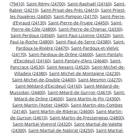
(79410)
,
Saint-Rémy (24700)
,
Saint-Raphaël (24160)
,
Saint-
Rabier (24210)
,
Saint-Privat-des-Prés (24410)
,
Saint-Priest-
les-Fougères (24450)
,
Saint-Pompon (24170)
,
Saint-Pierre-
d’Eyraud (24130)
,
Saint-Pierre-de-Frugie (24450)
,
Saint-
Pierre-de-Côle (24800)
,
Saint-Pierre-de-Chignac (24330)
,
Saint-Perdoux (24560)
,
Saint-Paul-Lizonne (24320)
,
Saint-
Paul-la-Roche (24800)
,
Saint-Paul-de-Serre (24380)
,
Saint-
Pardoux-la-Rivière (24470)
,
Saint-Pardoux-et-Vielvic
(24170)
,
Saint-Pardoux-de-Drône (24600)
,
Saint-Pantaly-
d’Excideuil (24160)
,
Saint-Pantaly-d’Ans (24640)
,
Saint-
Pancrace (24530)
,
Saint-Nexans (24520)
,
Saint-Michel-de-
Villadeix (24380)
,
Saint-Michel-de-Montaigne (24230)
,
Saint-Michel-de-Double (24400)
,
Saint-Mesmin (24270)
,
Saint-Médard-d’Excideuil (24160)
,
Saint-Médard-de-
Mussidan (24400)
,
Saint-Méard-de-Gurçon (24610)
,
Saint-
Méard-de-Drône (24600)
,
Saint-Martin-le-Pin (24300)
,
Saint-Martin-l’Astier (24400)
,
Saint-Martin-des-Combes
(24140)
,
Saint-Martin-de-Ribérac (24600)
,
Saint-Martin-
de-Gurson (24610)
,
Saint-Martin-de-Fressengeas (24800)
,
Saint-Martial-Viveyrol (24320)
,
Saint-Martial-de-Valette
(24300)
,
Saint-Martial-de-Nabirat (24250)
,
Saint-Martial-