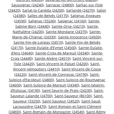
Saussignac (24240)
,
Sarrazac (24800)
,
Sarliac-sur-l’Isle
(24420)
,
Sarlat-la-Canéda (24200)
,
Sarlande (24270)
,
Salon
(24380)
,
Salles-de-Belvès (24170)
,
Salignac-Eyvigues
(24590)
,
Salignac (33240)
,
Salagnac (24160)
,
Sainte-
Sabine-Born (24440)
,
Sainte-Orse (24210)
,
Sainte-
Nathalène (24200)
,
Sainte-Mondane (24370)
,
Sainte-
Marie-de-Chignac (24330)
,
Sainte-Innocence (24500)
,
Sainte-Foy-de-Longas (24510)
,
Sainte-Foy-de-Belvès
(24170)
,
Sainte-Eulalie-d’Eymet (24500)
,
Sainte-Eulalie-
d’Ans (24640)
,
Sainte-Croix-de-Mareuil (24340)
,
Sainte-
Croix (24440)
,
Sainte-Alvère (24510)
,
Saint-Vincent-sur-
l’Isle (24420)
,
Saint-Vincent-le-Paluel (24200)
,
Saint-
Vincent-Jalmoutiers (24410)
,
Saint-Vincent-de-Cosse
(24220)
,
Saint-Vincent-de-Connezac (24190)
,
Saint-
Sulpice-d’Excideuil (24800)
,
Saint-Sulpice-de-Roumagnac
(24600)
,
Saint-Sulpice-de-Mareuil (24340)
,
Saint-Séverin-
d’Estissac (24190)
,
Saint-Seurin-de-Prats (24230)
,
Saint-
Sauveur-Lalande (24700)
,
Saint-Sauveur (86100)
,
Saint-
Sauveur (33250)
,
Saint-Sauveur (24520)
,
Saint-Saud-
Lacoussière (24470)
,
Saint-Romain-et-Saint-Clément
(24800)
,
Saint-Romain-de-Monpazier (24540)
,
Saint-Rémy