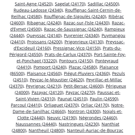
Saint-Agne (24520)
,
Sagelat (24170)
,
Sadillac (24500)
,
Rudeau-Ladosse (24340)
,
Rouffignac-Saint-Cernin-de-
Reilhac (24580)
,
Rouffignac-de-Sigoulès (24240)
,
Ribérac
(24600)
,
Ribagnac (24240)
,
Razac-sur-l’Isle (24430)
,
Razac-
d’Eymet (24500)
,
Razac-de-Saussignac (24240)
,
Rampieux
(24440)
,
Queyssac (24140)
,
Puyrenier (24340)
,
Puymangou
(24410)
,
Proissans (24200)
,
Prigonrieux (24130)
,
Preyssac-
d’Excideuil (24160)
,
Pressignac-Vicq (24150)
,
Prats-du-
Périgord (24550)
,
Prats-de-Carlux (24370)
,
Port-Sainte-Foy-
et-Ponchapt (33220)
,
Pontours (24150)
,
Ponteyraud
(24410)
,
Pomport (24240)
,
Plazac (24580)
,
Plaisance
(86500)
,
Plaisance (24560)
,
Piégut-Pluviers (24360)
,
Pezuls
(24510)
,
Peyzac-le-Moustier (24620)
,
Peyrillac-et-Millac
(24370)
,
Peyrignac (24210)
,
Petit-Bersac (24600)
,
Périgueux
(24000)
,
Pazayac (24120)
,
Payzac (24270)
,
Paussac-et-
Saint-Vivien (24310)
,
Paunat (24510)
,
Paulin (24590)
,
Parcoul (24410)
,
Orliaguet (24370)
,
Orliac (24170)
,
Notre-
Dame-de-Sanilhac (24660)
,
Nontron (24300)
,
Nojals-et-
Clotte (24440)
,
Neuvic (24190)
,
Négrondes (24460)
,
Naussannes (24440)
,
Nastringues (24230)
,
Nanthiat
(24800)
,
Nantheuil (24800)
,
Nanteuil-Auriac-de-Bourzac