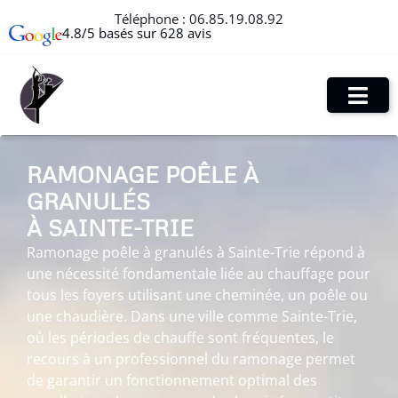
Téléphone :
06.85.19.08.92
4.8/5 basés sur 628 avis
RAMONAGE POÊLE À
GRANULÉS
À SAINTE-TRIE
Ramonage poêle à granulés à Sainte-Trie répond à
une nécessité fondamentale liée au chauffage pour
tous les foyers utilisant une cheminée, un poêle ou
une chaudière. Dans une ville comme Sainte-Trie,
où les périodes de chauffe sont fréquentes, le
recours à un professionnel du ramonage permet
de garantir un fonctionnement optimal des