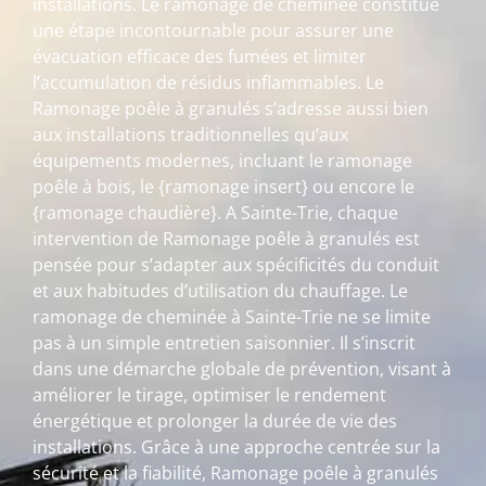
installations. Le ramonage de cheminée constitue
une étape incontournable pour assurer une
évacuation efficace des fumées et limiter
l’accumulation de résidus inflammables. Le
Ramonage poêle à granulés s’adresse aussi bien
aux installations traditionnelles qu’aux
équipements modernes, incluant le ramonage
poêle à bois, le {ramonage insert} ou encore le
{ramonage chaudière}. A Sainte-Trie, chaque
intervention de Ramonage poêle à granulés est
pensée pour s’adapter aux spécificités du conduit
et aux habitudes d’utilisation du chauffage. Le
ramonage de cheminée à Sainte-Trie ne se limite
pas à un simple entretien saisonnier. Il s’inscrit
dans une démarche globale de prévention, visant à
améliorer le tirage, optimiser le rendement
énergétique et prolonger la durée de vie des
installations. Grâce à une approche centrée sur la
sécurité et la fiabilité, Ramonage poêle à granulés