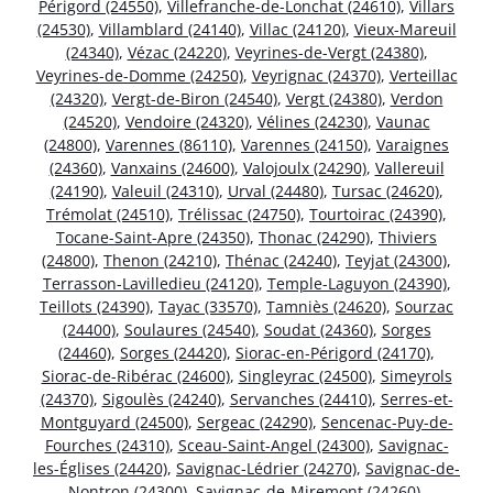
Périgord (24550)
,
Villefranche-de-Lonchat (24610)
,
Villars
(24530)
,
Villamblard (24140)
,
Villac (24120)
,
Vieux-Mareuil
(24340)
,
Vézac (24220)
,
Veyrines-de-Vergt (24380)
,
Veyrines-de-Domme (24250)
,
Veyrignac (24370)
,
Verteillac
(24320)
,
Vergt-de-Biron (24540)
,
Vergt (24380)
,
Verdon
(24520)
,
Vendoire (24320)
,
Vélines (24230)
,
Vaunac
(24800)
,
Varennes (86110)
,
Varennes (24150)
,
Varaignes
(24360)
,
Vanxains (24600)
,
Valojoulx (24290)
,
Vallereuil
(24190)
,
Valeuil (24310)
,
Urval (24480)
,
Tursac (24620)
,
Trémolat (24510)
,
Trélissac (24750)
,
Tourtoirac (24390)
,
Tocane-Saint-Apre (24350)
,
Thonac (24290)
,
Thiviers
(24800)
,
Thenon (24210)
,
Thénac (24240)
,
Teyjat (24300)
,
Terrasson-Lavilledieu (24120)
,
Temple-Laguyon (24390)
,
Teillots (24390)
,
Tayac (33570)
,
Tamniès (24620)
,
Sourzac
(24400)
,
Soulaures (24540)
,
Soudat (24360)
,
Sorges
(24460)
,
Sorges (24420)
,
Siorac-en-Périgord (24170)
,
Siorac-de-Ribérac (24600)
,
Singleyrac (24500)
,
Simeyrols
(24370)
,
Sigoulès (24240)
,
Servanches (24410)
,
Serres-et-
Montguyard (24500)
,
Sergeac (24290)
,
Sencenac-Puy-de-
Fourches (24310)
,
Sceau-Saint-Angel (24300)
,
Savignac-
les-Églises (24420)
,
Savignac-Lédrier (24270)
,
Savignac-de-
Nontron (24300)
,
Savignac-de-Miremont (24260)
,