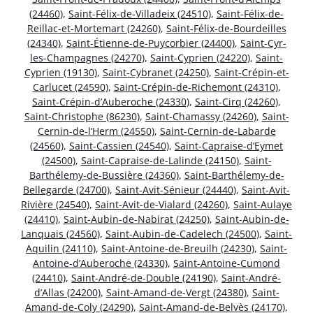
(24460)
,
Saint-Félix-de-Villadeix (24510)
,
Saint-Félix-de-
Reillac-et-Mortemart (24260)
,
Saint-Félix-de-Bourdeilles
(24340)
,
Saint-Étienne-de-Puycorbier (24400)
,
Saint-Cyr-
les-Champagnes (24270)
,
Saint-Cyprien (24220)
,
Saint-
Cyprien (19130)
,
Saint-Cybranet (24250)
,
Saint-Crépin-et-
Carlucet (24590)
,
Saint-Crépin-de-Richemont (24310)
,
Saint-Crépin-d’Auberoche (24330)
,
Saint-Cirq (24260)
,
Saint-Christophe (86230)
,
Saint-Chamassy (24260)
,
Saint-
Cernin-de-l’Herm (24550)
,
Saint-Cernin-de-Labarde
(24560)
,
Saint-Cassien (24540)
,
Saint-Capraise-d’Eymet
(24500)
,
Saint-Capraise-de-Lalinde (24150)
,
Saint-
Barthélemy-de-Bussière (24360)
,
Saint-Barthélemy-de-
Bellegarde (24700)
,
Saint-Avit-Sénieur (24440)
,
Saint-Avit-
Rivière (24540)
,
Saint-Avit-de-Vialard (24260)
,
Saint-Aulaye
(24410)
,
Saint-Aubin-de-Nabirat (24250)
,
Saint-Aubin-de-
Lanquais (24560)
,
Saint-Aubin-de-Cadelech (24500)
,
Saint-
Aquilin (24110)
,
Saint-Antoine-de-Breuilh (24230)
,
Saint-
Antoine-d’Auberoche (24330)
,
Saint-Antoine-Cumond
(24410)
,
Saint-André-de-Double (24190)
,
Saint-André-
d’Allas (24200)
,
Saint-Amand-de-Vergt (24380)
,
Saint-
Amand-de-Coly (24290)
,
Saint-Amand-de-Belvès (24170)
,